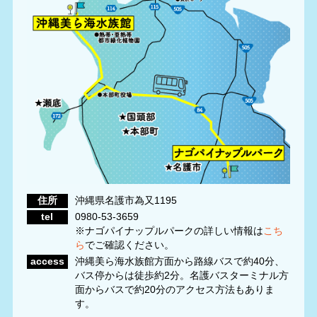
住所
沖縄県名護市為又1195
tel
0980-53-3659
※ナゴパイナップルパークの詳しい情報は
こち
ら
でご確認ください。
access
沖縄美ら海水族館方面から路線バスで約40分、
バス停からは徒歩約2分。名護バスターミナル方
面からバスで約20分のアクセス方法もありま
す。