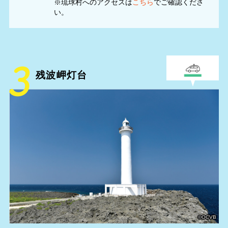
※琉球村へのアクセスは
こちら
でご確認くださ
い。
残波岬灯台
©OCVB