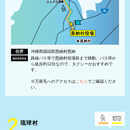
住所
沖縄県国頭郡恩納村恩納
access
路線バス等で恩納村役場前まで移動。バス停か
ら徒歩約12分なので、タクシーがおすすめで
す。
※万座毛へのアクセスは
こちら
でご確認くださ
い。
琉球村