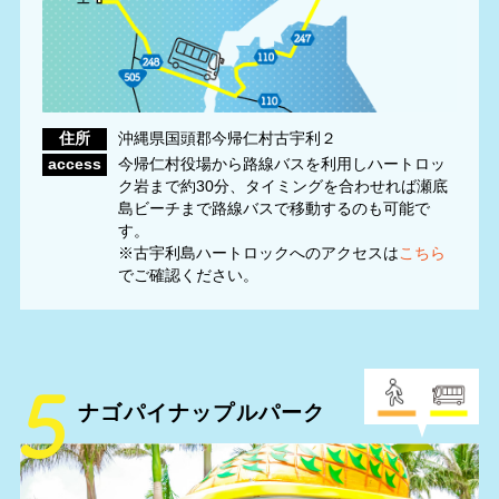
住所
沖縄県国頭郡今帰仁村古宇利２
access
今帰仁村役場から路線バスを利用しハートロッ
ク岩まで約30分、タイミングを合わせれば瀬底
島ビーチまで路線バスで移動するのも可能で
す。
※古宇利島ハートロックへのアクセスは
こちら
でご確認ください。
ナゴパイナップル
パーク