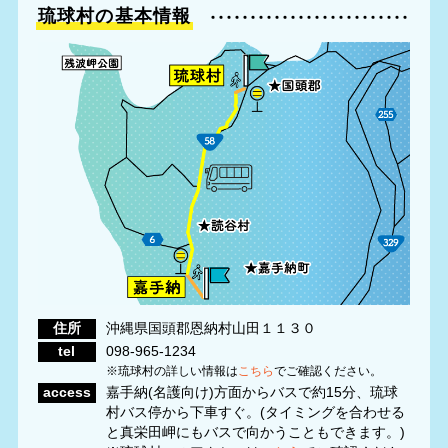
琉球村の基本情報
住所
沖縄県国頭郡恩納村山田１１３０
tel
098‐965‐1234
※琉球村の詳しい情報は
こちら
でご確認ください。
access
嘉手納(名護向け)方面からバスで約15分、琉球
村バス停から下車すぐ。(タイミングを合わせる
と真栄田岬にもバスで向かうこともできます。)