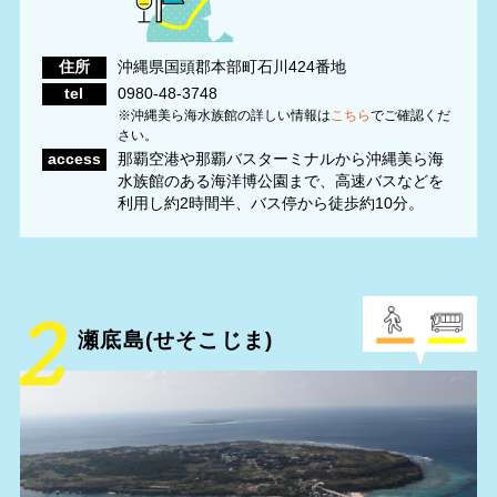
住所
沖縄県国頭郡本部町石川424番地
tel
0980-48-3748
※沖縄美ら海水族館の詳しい情報は
こちら
でご確認くだ
さい。
access
那覇空港や那覇バスターミナルから沖縄美ら海
水族館のある海洋博公園まで、高速バスなどを
利用し約2時間半、バス停から徒歩約10分。
瀬底島(せそこじま)