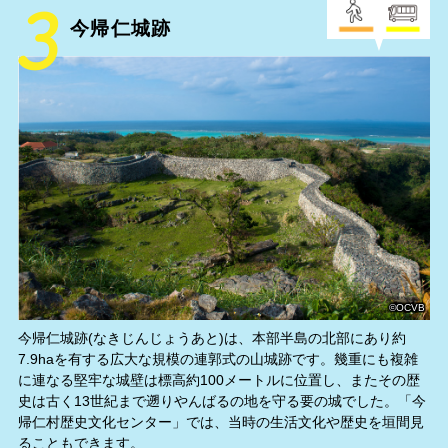
今帰仁城跡
©OCVB
今帰仁城跡(なきじんじょうあと)は、本部半島の北部にあり約
7.9haを有する広大な規模の連郭式の山城跡です。幾重にも複雑
に連なる堅牢な城壁は標高約100メートルに位置し、またその歴
史は古く13世紀まで遡りやんばるの地を守る要の城でした。「今
帰仁村歴史文化センター」では、当時の生活文化や歴史を垣間見
ることもできます。