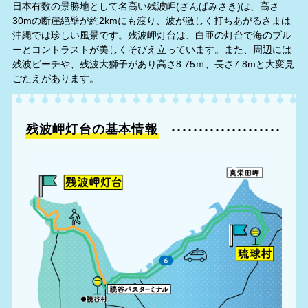
日本有数の景勝地として名高い残波岬(ざんぱみさき)は、高さ
30mの断崖絶壁が約2kmにも渡り、波が激しく打ちあがるさまは
沖縄では珍しい風景です。残波岬灯台は、白亜の灯台で海のブル
ーとコントラストが美しくそびえ立っています。また、周辺には
残波ビーチや、残波大獅子があり高さ8.75ｍ、長さ7.8mと大変見
ごたえがあります。
残波岬灯台の基本情報