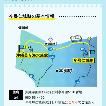
今帰仁城跡の基本情報
住所
沖縄県国頭郡今帰仁村字今泊5101番地
tel
980-56-4400
※今帰仁城跡の詳しい情報は
こちら
でご確認く