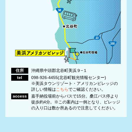
住所
沖縄県中頭郡北谷町美浜９−１
tel
098-926-4455(北谷町観光情報センター)
※美浜タウンリゾート・アメリカンビレッジの
詳しい情報は
こちら
でご確認ください。
access
嘉手納役場前からバスで15分。桑江バス停より
徒歩約4分。※この案内は一例となり、ビレッジ
の入り口は数か所あるので注意してください。