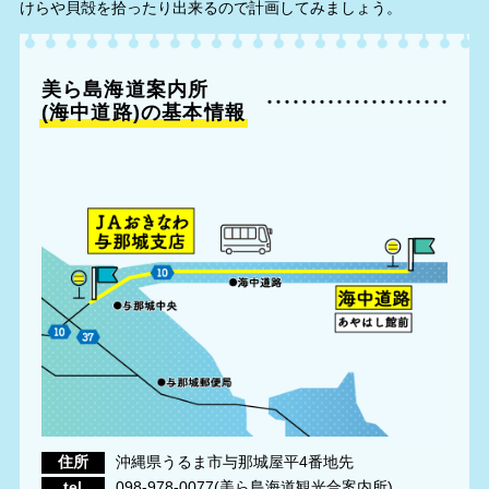
けらや貝殻を拾ったり出来るので計画してみましょう。
美ら島海道案内所
(海中道路)の基本情報
住所
沖縄県うるま市与那城屋平4番地先
tel
098-978-0077(美ら島海道観光合案内所)