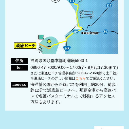
住所
沖縄県国頭郡本部町瀬底5583-1
tel
0980-47-7000/9:00～17:00(7～9月は17:30まで)
または瀬底ビーチ管理事務所0980-47-2368(除く土日祝)
※瀬底ビーチの詳しい情報は
こちら
でご確認ください。
access
海洋博公園から路線バスを利用し約20分、徒歩
約12分で瀬底島ビーチへ。那覇空港から高速バ
スで名護バスターミナルまで移動するアクセス
方法もあります。