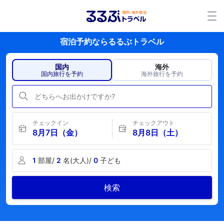
宿泊予約ならるるぶトラベル
国内
海外
国内旅行を予約
海外旅行を予約
どちらへお出かけですか?
チェックイン
チェックアウト
8月7日（金）
8月8日（土）
1
部屋/
2
名(大人)/
0
子ども
検索