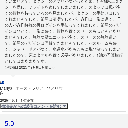
くいエリアで、タクシーのアプリがなかったため、1時間以上タク
シーを探し、フライトを逃してしまいました。スタッフは私が多
くの荷物を持っているのを見ましたが、タクシーの手助けはして
くれませんでした。部屋は清潔でしたが、WiFiは非常に遅く、IT
の人がWiFi接続の再ログインを手伝ってくれました。部屋のデザ
インはひどく、非常に狭く、荷物を置くスペースもほとんどあり
ませんでした。無駄な壁ユニットが多く、スペースの無駄遣い
で、部屋のデザインは理解できませんでした。バスルームも狭
く、シャワードアがなく、水道水があちこちに飛び散ってしまい
ましたので、床にタオルを置く必要がありました。1泊の予算旅行
としてはまあまあです。
◇投稿日 2025年9月8日月曜日◇
Mariya
オーストラリア
ひとり旅
|
|
2025年9月 | 1泊滞在
宿泊先からの返信コメントを読む
5.0