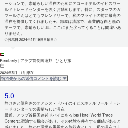
ーションで、素晴らしい滞在のためにアコーホテルのイビスワー
ルドトレードセンターを強くお勧めします。特に、スタッフのガ
マールさんはとてもフレンドリーで、私のフライトの前に最高の
滞在を提供してくれました✈️。部屋は清潔で、産業的な白と黒の
テーマで、素晴らしい👍🏻。ここにまた戻ってくることは間違いあ
りません。
◇投稿日 2024年5月19日日曜日◇
Kemberly
アラブ首長国連邦
ひとり旅
|
|
2024年5月 | 1泊滞在
宿泊先からの返信コメントを読む
5.0
静けさと便利さのオアシス - ドバイのイビスホテルワールドトレ
ードセンターでの素晴らしい滞在
最近、アラブ首長国連邦ドバイにあるIbis Hotel World Trade
Centerに宿泊する機会があり、その体験を共有する価値があると
感じました。静かな環境を重視する旅行者として、私の滞在は非