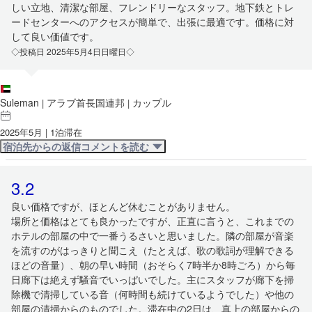
しい立地、清潔な部屋、フレンドリーなスタッフ。地下鉄とトレ
ードセンターへのアクセスが簡単で、出張に最適です。価格に対
して良い価値です。
◇投稿日 2025年5月4日日曜日◇
Suleman
アラブ首長国連邦
カップル
|
|
2025年5月 | 1泊滞在
宿泊先からの返信コメントを読む
3.2
良い価格ですが、ほとんど休むことがありません。
場所と価格はとても良かったですが、正直に言うと、これまでの
ホテルの部屋の中で一番うるさいと思いました。隣の部屋が音楽
を流すのがはっきりと聞こえ（たとえば、歌の歌詞が理解できる
ほどの音量）、朝の早い時間（おそらく7時半か8時ごろ）から毎
日廊下は絶えず騒音でいっぱいでした。主にスタッフが廊下を掃
除機で清掃している音（何時間も続けているようでした）や他の
部屋の清掃からのものでした。滞在中の2日は、真上の部屋からの