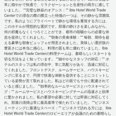
常に穏やかで快適で、リラクゼーションと生産性の両方に適して
いました。 **完璧な静寂のオアシス：** Ibis Hotel World Trade
Centerでの滞在の際の際立った特徴の一つは、その静かな雰囲気
です。私のようにプライベートで静かな環境を重視する方には、
このホテルが理想的な選択です。部屋の静けさを楽しみながら、
何の邪魔もなくくつろぐことができ、都市の喧騒からの必要な休
息を提供してくれました。 **朝食の美食体験：** 毎朝、期待を超
える豪華な朝食ビュッフェが用意されました。美味しい選択肢の
豊富さには本当に感心し、料理の質も常に優れていました。Ibis
Hotel World Trade Centerの料理チームは、素晴らしいスタートを
切る方法をよく知っています。 **細やかなスタッフの対応：** ホ
テルのスタッフは私の滞在中、常に気配りがあり、迅速に対応し
てくれました。フロントデスク、ルームサービス、ハウスキーピ
ングに至るまで、円滑で快適な体験を提供することにコミットし
ている姿勢が見て取れました。私はどの面でも十分に配慮されて
いると感じました。 **効率的なルームサービスとハウスキーピン
グ：** ルームサービスとハウスキーピングチームの迅速さと効率
に驚かされました。私の要望や必要に対しては即座に対応してく
れ、部屋の清掃は常に最高基準で保たれていました。 **ビジネス
ミーティングに最適なスペース：** ビジネスで訪れる方には、Ibis
Hotel World Trade Centerのロビーエリアが会議のための素晴らし