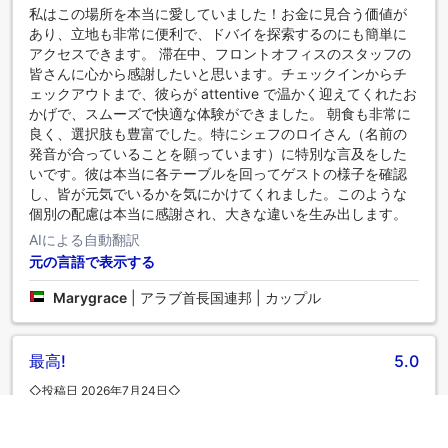
私はこの場所を本当に愛していました！お金に見合う価値が
あり、立地も非常に便利で、ドバイを探索するのにも簡単に
アクセスできます。 滞在中、フロントオフィスのスタッフの
皆さんに心から感謝したいと思います。チェックインからチ
ェックアウトまで、彼らが attentive で温かく迎えてくれたお
かげで、スムーズで快適な体験ができました。 朝食も非常に
良く、選択肢も豊富でした。特にシェフのロイさん（名前の
発音が合っていることを願っています）に特別な言及をした
いです。彼は本当に各テーブルを回ってゲストの様子を確認
し、皆が元気でいるかを気にかけてくれました。このような
個別の配慮は本当に感謝され、大きな違いを生み出します。
AIによる自動翻訳
元の言語で表示する
Marygrace
|
アラブ首長国連邦 | カップル
最高!
5.0
◇投稿日 2026年7月24日◇
とても快適な滞在でした。物件はよく手入れされており、快
適で、私の期待にすべて応えていました。