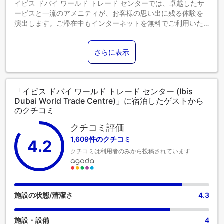
イビス ドバイ ワールド トレード センターでは、卓越したサ
ます。各部屋タイプ欄の記載をご確認ください。
ービスと一流のアメニティが、お客様の思い出に残る体験を
演出します。ご滞在中もインターネットを無料でご利用いた
だけます。チェックイン前に空港送迎サービスを手配するこ
とで、ご到着からご出発までシームレスで効率的なご滞在を
さらに表示
お約束します。当宿泊施設での送迎サービスをご利用いただ
くと、ドバイでの小旅行や観光、追加アクティビティの手配
が簡単になります。コンシェルジュサービスなどのフロント
デスクサービスもご利用いただけます。当宿泊施設のチケッ
「イビス ドバイ ワールド トレード センター (Ibis
トサービスでは、レジャーやアドベンチャーのチケット手配
Dubai World Trade Centre)」に宿泊したゲストから
や予約をサポートしています。 イビス ドバイ ワールド トレ
のクチコミ
ード センターで提供されるランドリーサービスを利用して、
お好みの服装で常にベストな装いを。 ゆったりとした日中や
クチコミ評価
夜には、ルームサービスなどの室内設備・サービスで、お部
1,609件のクチコミ
4.2
屋での滞在を最大限にお楽しみいただけます。 健康上の理由
クチコミは利用者のみから投稿されています
により、当宿泊施設内は全面禁煙です。 喫煙は、当宿泊施設
によって指定された喫煙ゾーンでのみ許可されています。イ
ビス ドバイ ワールド トレード センターの客室は、快適で家
庭的な雰囲気をお客様に提供するために、心を込めて作ら
れ、飾られております。 エアコンやリネンサービスを備えた
施設の状態/清潔さ
4.3
客室もあり、快適にお過ごしいただけます。 一部の客室で
は、ビデオストリーミング、日刊紙、テレビなどのエンター
施設・設備
4
テインメントをお楽しみいただけます。コーヒーや紅茶を淹