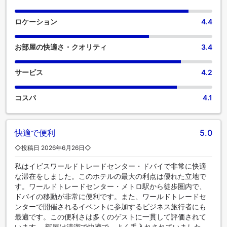
れるのに必要なものがすべて揃っている客室もあるので、喉
が渇いても安心です。 バスルームの重要性を理解している当
ロケーション
4.4
宿泊施設では、バスローブ、タオル、ドライヤーをご用意し
ております。 イビス ドバイ ワールド トレード センターで
お部屋の快適さ・クオリティ
3.4
は、毎朝おいしい朝食をご用意しております。当宿泊施設で
は、食欲が湧いたときにいつでも満足できるよう、簡単に利
用できるおいしい食事の選択肢を豊富に提供しています。 イ
サービス
4.2
ビス ドバイ ワールド トレード センターでは、お客様独自の
ご要望にお応えすることをお約束します。特別なお食事を召
コスパ
4.1
し上がる方のために、様々なお食事をご用意しております。
すぐ近くにある当宿泊施設のエンターテイメントオプション
で、旅の仲間と忘れられない夜を体験しましょう。イビス ド
バイ ワールド トレード センターでは、軽食や飲料の自動販売
快適で便利
5.0
機を24時間ご利用いただけます。 当宿泊施設では、舌の肥え
◇投稿日 2026年6月26日◇
たゲストが好みに合わせた料理設備を館内で楽しむこともで
きます。イビス ドバイ ワールド トレード センターでは、お
私はイビスワールドトレードセンター・ドバイで非常に快適
客様が滞在中に楽しめるレジャー設備も充実しています。 ス
な滞在をしました。このホテルの最大の利点は優れた立地で
パ施設に立ち寄れば、一日の締めくくりにふさわしい癒しの
す。ワールドトレードセンター・メトロ駅から徒歩圏内で、
ひとときを過ごすことができるでしょう。当宿泊施設にはフ
ドバイの移動が非常に便利です。また、ワールドトレードセ
ィットネス設備があり、旅行中の健康と体力維持にご利用い
ンターで開催されるイベントに参加するビジネス旅行者にも
ただけます。
最適です。この便利さは多くのゲストに一貫して評価されて
います。 部屋は清潔で快適で、よく手入れされていました。