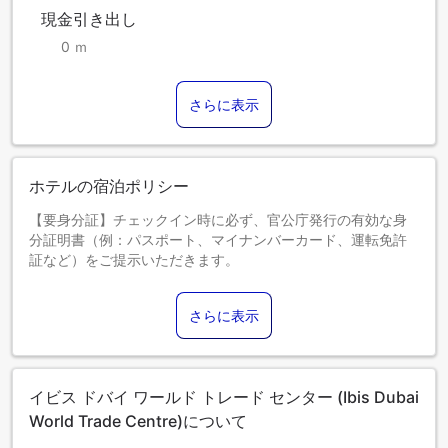
現金引き出し
0 ｍ
さらに表示
ホテルの宿泊ポリシー
【要身分証】チェックイン時に必ず、官公庁発行の有効な身
分証明書（例：パスポート、マイナンバーカード、運転免許
証など）をご提示いただきます。
現地宿泊施設にて、観光税を別途請求されます。
0～0歳までのお子さま
さらに表示
添い寝の場合は宿泊無料です。＜ご注意＞ベビーベッドのご
利用には追加料金が発生する場合があります。また、利用可
否は空き状況によります。
1～11歳までのお子さま
イビス ドバイ ワールド トレード センター (Ibis Dubai
エキストラベッドをお申し込みください。
12歳以上のゲストは大人とみなされます。
World Trade Centre)について
エキストラベッドの追加可否は、お部屋タイプにより異なり