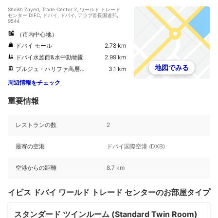
Sheikh Zayed, Trade Center 2, ワールド トレード
センター DIFC, ドバイ, ドバイ, アラブ首長国連邦,
9544
（市内中心地）
ドバイ モール
2.78 km
ドバイ水族館&水中動物園
2.99 km
地図でみる
ブルジュ・ハリファ高層ビル
3.1 km
周辺情報をチェック
重要情報
レストランの数
2
最寄の空港
ドバイ国際空港 (DXB)
空港からの距離
8.7 km
イビス ドバイ ワールド トレード センターのお部屋タイプ
スタンダード ツインルーム (Standard Twin Room)