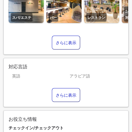
24
スパ/エステ
バー
レストラン
対
さらに表示
対応言語
英語
アラビア語
ヒンディー語
フィリピン語
さらに表示
フランス語
お役立ち情報
チェックイン/チェックアウト