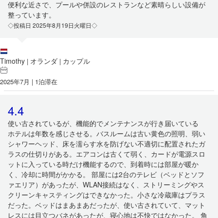
便利な近さで、プールや併設のレストランなど素晴らしい設備が
整っています。
◇投稿日 2025年8月19日火曜日◇
Timothy
オランダ
カップル
|
|
2025年7月 | 1泊滞在
4.4
使い古されているが、機能的でメンテナンスが行き届いている
ホテルは年数を感じさせる。バスルームは古い黄色の照明、弱い
シャワーヘッド、床を濡らす水を防げない不適切に配置されたガ
ラスの仕切りがある。エアコンは古くて弱く、カードが電源スロ
ットに入っている時だけ機能するので、到着時には部屋が暖か
く、冷却に時間がかかる。 部屋には2台のテレビ（ベッドとソフ
ァエリア）があったが、WLAN接続はなく、ストリーミングやス
クリーンキャスティングはできなかった。小さな冷蔵庫はプラス
だった。ベッドはまあまあだったが、使い古されていて、マット
レスには目立つバネがあったが、寝心地は不快ではなかった。 角