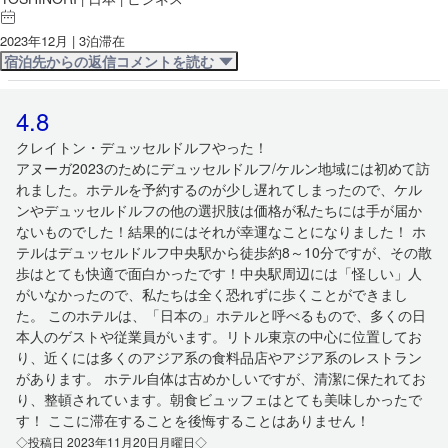
2023年12月 | 3泊滞在
宿泊先からの返信コメントを読む
4.8
クレイトン・デュッセルドルフやった！
アヌーガ2023のためにデュッセルドルフ/ケルン地域には初めて訪
れました。ホテルを予約するのが少し遅れてしまったので、ケル
ンやデュッセルドルフの他の選択肢は価格が私たちには手が届か
ないものでした！結果的にはそれが幸運なことになりました！ ホ
テルはデュッセルドルフ中央駅から徒歩約8～10分ですが、その散
歩はとても快適で面白かったです！中央駅周辺には「怪しい」人
がいなかったので、私たちは全く恐れずに歩くことができまし
た。 このホテルは、「日本の」ホテルと呼べるもので、多くの日
本人のゲストや従業員がいます。リトル東京の中心に位置してお
り、近くには多くのアジア系の食料品店やアジア系のレストラン
があります。 ホテル自体は古めかしいですが、清潔に保たれてお
り、整頓されています。朝食ビュッフェはとても美味しかったで
す！ ここに滞在することを後悔することはありません！
◇投稿日 2023年11月20日月曜日◇