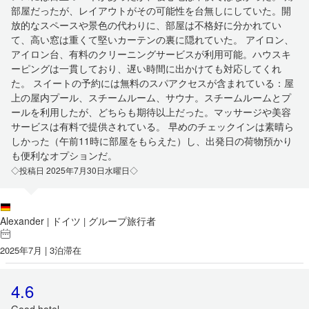
部屋だったが、レイアウトがその可能性を台無しにしていた。開
放的なスペースや景色の代わりに、部屋は不格好に分かれてい
て、高い窓は重くて堅いカーテンの裏に隠れていた。 アイロン、
アイロン台、有料のクリーニングサービスが利用可能。ハウスキ
ーピングは一貫しており、遅い時間に出かけても対応してくれ
た。 スイートの予約には無料のスパアクセスが含まれている：屋
上の屋内プール、スチームルーム、サウナ。スチームルームとプ
ールを利用したが、どちらも期待以上だった。マッサージや美容
サービスは有料で提供されている。 早めのチェックインは素晴ら
しかった（午前11時に部屋をもらえた）し、出発日の荷物預かり
も便利なオプションだ。
◇投稿日 2025年7月30日水曜日◇
Alexander
ドイツ
グループ旅行者
|
|
2025年7月 | 3泊滞在
4.6