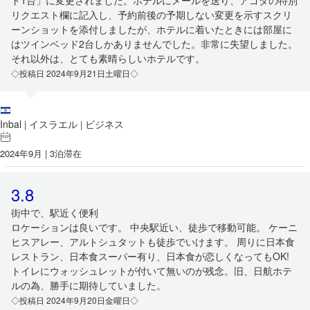
ド1台」に変更されました。ホテルにメールを送り、アゴダの特別
リクエスト欄に記入し、予約前後の予期しない変更を示すスクリ
ーンショットを添付しましたが、ホテルに着いたときには部屋に
はツインベッド2台しかありませんでした。非常に失望しました。
それ以外は、とても素晴らしいホテルです。
◇投稿日 2024年9月21日土曜日◇
Inbal
イスラエル
ビジネス
|
|
2024年9月 | 3泊滞在
3.8
街中で、駅近く便利
ロケーションは良いです。 中央駅近い、徒歩で移動可能。 ケーニ
ヒスアレー、アルトシュタットも徒歩でいけます。 周りに日本食
レストラン、日本食スーパー有り、日本食が恋しくなってもOK!
トイレにウォッシュレットが付いて無いのが残念。旧、日航ホテ
ルの為、勝手に期待していました。
◇投稿日 2024年9月20日金曜日◇