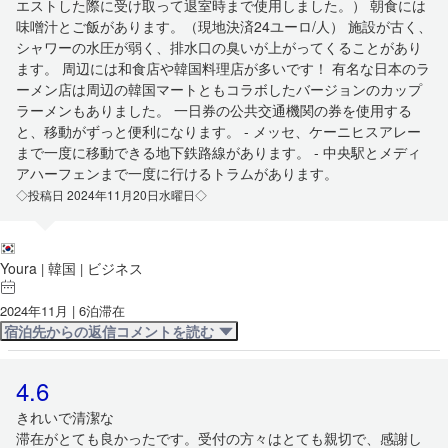
エストした際に受け取って退室時まで使用しました。） 朝食には
味噌汁とご飯があります。（現地決済24ユーロ/人） 施設が古く、
シャワーの水圧が弱く、排水口の臭いが上がってくることがあり
ます。 周辺には和食店や韓国料理店が多いです！ 有名な日本のラ
ーメン店は周辺の韓国マートともコラボしたバージョンのカップ
ラーメンもありました。 一日券の公共交通機関の券を使用する
と、移動がずっと便利になります。 - メッセ、ケーニヒスアレー
まで一度に移動できる地下鉄路線があります。 - 中央駅とメディ
アハーフェンまで一度に行けるトラムがあります。
◇投稿日 2024年11月20日水曜日◇
Youra
韓国
ビジネス
|
|
2024年11月 | 6泊滞在
宿泊先からの返信コメントを読む
4.6
きれいで清潔な
滞在がとても良かったです。受付の方々はとても親切で、感謝し