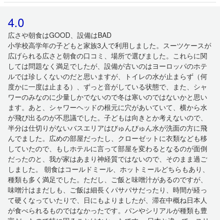
4.0
広さや朝食はGOOD、設備はBAD
小学校高学年の子どもと家族3人で利用しました。スーツケースが
広げられる広さと朝食の口コミ、場所で選びました。これらに関
しては問題なく満足でしたが、設備が古いのはヨーロッパのホテ
ルでは珍しくないのだと思いますが、トイレの水が止まらず（何
度かに一度は止まる）、ずっと音がしている状態で、また、シャ
ワーのみなのに少量しかでないので冬は寒いのではないかと思い
ます。あと、シャワーヘッドの根元に穴があいていて、横から水
が飛び出るのが不思議でした。子どもは向きとか考えないので、
半分は仕切りがないバスエリアはびゅんびゅん水が洗面の方に飛
んでました。広めの部屋だったし、クローゼットに衣類なども移
していたので、もしホテルに言って部屋を変わるとなるのが面倒
だったのと、我が家はあまり神経質ではないので、そのまま過ご
しました。 朝食はコールドミール、ホットミールどちらもあり、
種類も多く満足でした。ただし、ご飯と味噌汁があるのですが、
味噌汁はまだしも、ご飯は細長くパサパサだったり、時間が経っ
て硬くなっていたりで、日にもよりましたが、滞在中概ね日本人
が食べられるものではなかったです。パンやシリアルが種類も豊