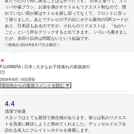
富だったので特に困ることはなかったです。 日本と違って、スリ
ッパや歯ブラシ、お湯を沸かすケトルもリクエスト制なので、慣
れていない我が家はケトルを探し回ってなくて、フロントに言っ
て借りました。あとでテレビの下の台にホテル案内のQRコードが
あり、日本語もあるのですが、それらのリクエストは、『ねがい
ごと』という所をクリックすると出てきます。 いろいろ書きまし
たが、水回り以外は問題ないという結論です。
◇投稿日 2024年8月17日土曜日◇
FUJIWARA
日本
大きなお子様連れの家族旅行
|
|
2024年8月 | 6泊滞在
宿泊先からの返信コメントを読む
4.4
清潔で快適
スタッフはとても親切で責任感があります。彼らは私のリクエス
トを迅速に解決しようと努めてくれました。デュッセルドルフを
訪れる友人にクレイトンホテルを推薦します。