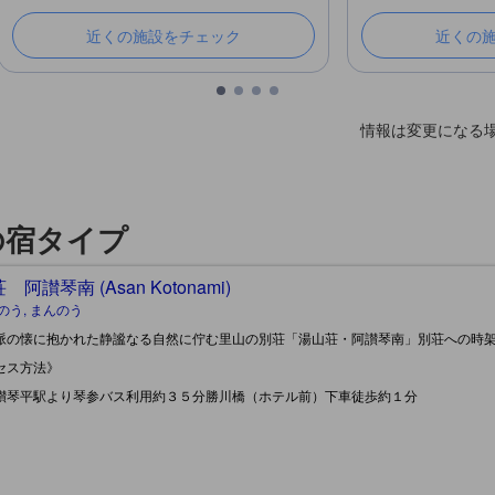
近くの施設をチェック
近くの
情報は変更になる
の宿タイプ
阿讃琴南 (Asan Kotonami)
のう, まんのう
脈の懐に抱かれた静謐なる自然に佇む里山の別荘「湯山荘・阿讃琴南」別荘への時
セス方法》
讃琴平駅より琴参バス利用約３５分勝川橋（ホテル前）下車徒歩約１分