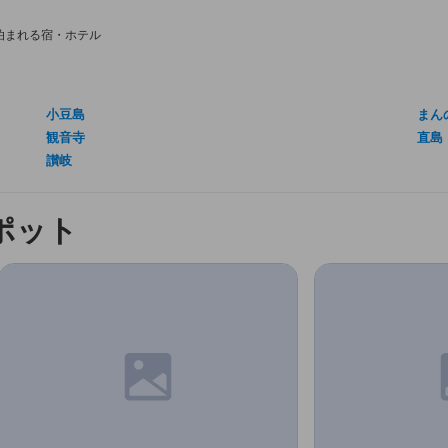
泊まれる宿・ホテル
う
小豆島
まん
観音寺
直島
讃岐
ポット