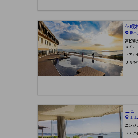
休暇村 
坂出,
高松駅
ます。
《アク
ＪＲ予
ニュー観
土庄
エンジ
《アク