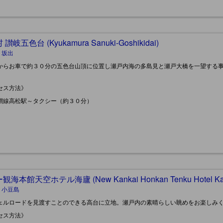
讃岐五色台 (Kyukamura Sanuki-Goshikidai)
 坂出
からお車で約３０分の五色台山頂に位置し瀬戸内海の多島見と瀬戸大橋を一望する
セス方法》
讃線高松駅～タクシー（約３０分）
海本館天空ホテル海廬 (New Kankai Honkan Tenku Hotel Kai
, 小豆島
ェルロードを見渡すことのできる高台に立地。瀬戸内の素晴らしい眺めをお楽しみ
セス方法》