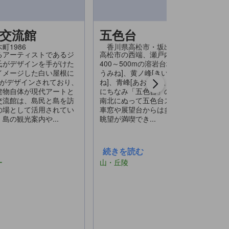
交流館
五色台
町1986
香川県高松市・坂出市
るアーティストであるジ
高松市の西端、瀬戸内海に突き出た標高
氏がデザインを手がけた
400～500mの溶岩台地。北から続く紅峰
イメージした白い屋根に
うみね]、黄ノ峰[きいのみね]、黒峰[く
字がデザインされており、
ね]、青峰[あおみね]、白峰[しらみね]の
建物自体が現代アートと
にちなみ「五色台」の名が付いた。稜線
交流館は、島民と島を訪
南北にぬって五色台スカイラインが走り
の場として活用されてい
車窓や展望台からは多島美を誇る瀬戸内
島の観光案内や...
眺望が満喫でき...
続きを読む
ー
山・丘陵