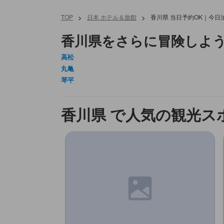
TOP
>
日本 ホテル＆旅館
>
香川県 当日予約OK｜今日
香川県をさらに冒険しよ
高松
丸亀
琴平
香川県 で人気の観光ス