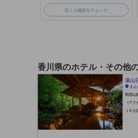
近くの施設をチェック
香川県のホテル・その他
湯山荘 
まん
阿讃山
《アク
ＪＲ土