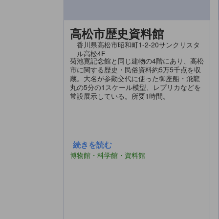
高松市歴史資料館
香川県高松市昭和町1-2-20サンクリスタ
ル高松4F
菊池寛記念館と同じ建物の4階にあり、高松
市に関する歴史・民俗資料約5万5千点を収
蔵。大名が参勤交代に使った御座船・飛龍
丸の5分の1スケール模型、レプリカなどを
常設展示している。所要1時間。
続きを読む
博物館・科学館・資料館