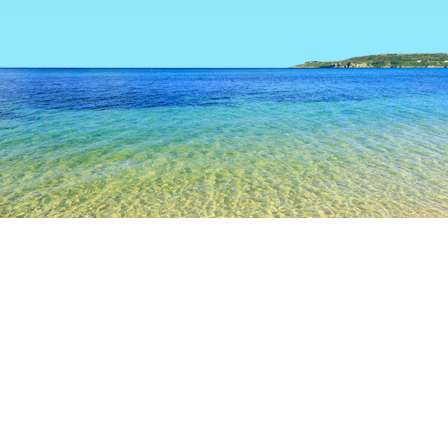
TOP
日本の宿泊施設
山梨県の宿泊施設
山梨
山梨
富士河口湖
甲府
北杜
山中湖
南アルプ
笛吹
山梨市
甲州
Zenkoji Railway Station
Sadoya Winery
甲武信ヶ岳