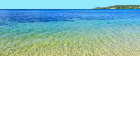
TOP
日本の宿泊施設
埼玉の宿泊施設
所沢
所沢
埼玉
越谷
川越
熊谷
飯能
秩父
所沢
西武園ゆうえんち
旧島田家住宅
三芳町立歴史民俗資料館
人気のチェックイン日