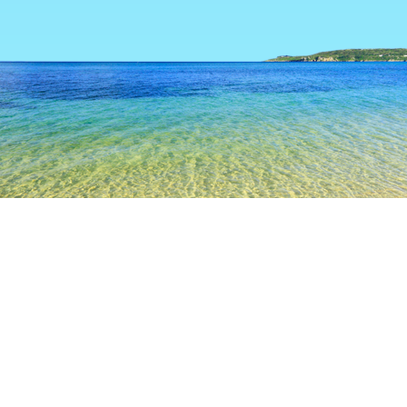
TOP
日本の宿泊施設
埼玉の宿泊施設
川口
川口
埼玉
越谷
川越
熊谷
飯能
秩父
蕨
西川口
鳩ヶ谷
川口総合文化センター リリア
川口市立アートギャラリー・ア