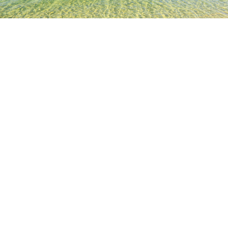
TOP
日本の宿泊施設
埼玉の宿泊施設
川越
川越
埼玉
越谷
熊谷
飯能
秩父
狭山
なぐわし公園PiKOA
鶴ヶ島市役所農業交流センター
陶舗やまわ
ふじみ野市民
人気のチェックイン日
今夜
8月8日
明日
8月9日
来週末
8月15日
-
8月16日