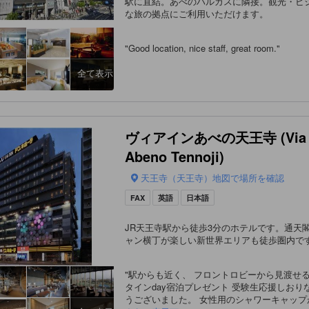
駅に直結。あべのハルカスに隣接。観光・ビ
な旅の拠点にご利用いただけます。
"
Good location, nice staff, great room.
"
全て表示
ヴィアインあべの天王寺 (Via 
Abeno Tennoji)
天王寺（天王寺）地図で場所を確認
FAX
英語
日本語
JR天王寺駅から徒歩3分のホテルです。通天
ャン横丁が楽しい新世界エリアも徒歩圏内で
"
駅からも近く、 フロントロビーから見渡せる景色 
タインday宿泊プレゼント 受験生応援しおり
うございました。 女性用のシャワーキャップが あれば助