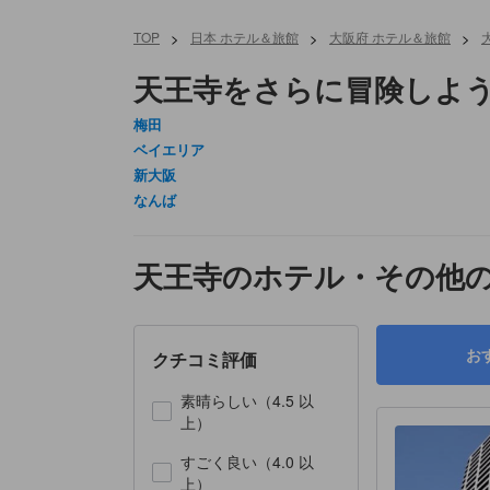
TOP
>
日本 ホテル＆旅館
>
大阪府 ホテル＆旅館
>
天王寺をさらに冒険しよ
梅田
ベイエリア
新大阪
なんば
天王寺のホテル・その他
お
クチコミ評価
素晴らしい（4.5 以
上）
すごく良い（4.0 以
上）