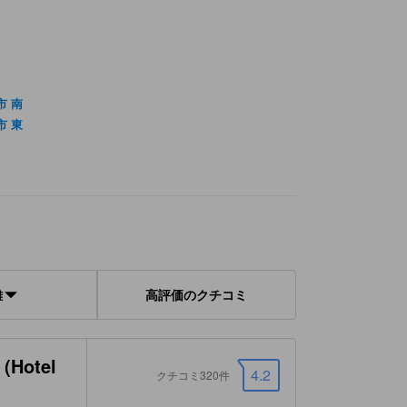
市 南
市 東
離
高評価のクチコミ
otel
4.2
クチコミ320件