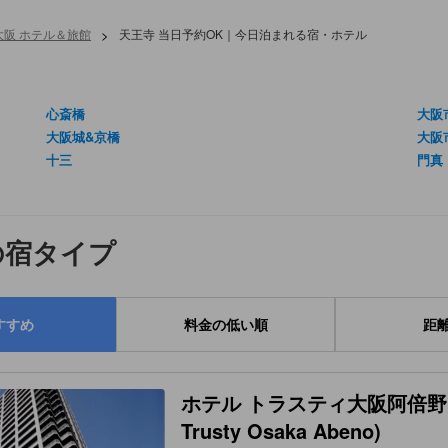
大阪 ホテル＆旅館
>
天王寺 当日予約OK｜今日泊まれる宿・ホテル
う
心斎橋
大阪
大阪城&京橋
大阪
十三
門真
の宿タイプ
すすめ
料金の低い順
距
ホテル トラスティ大阪阿倍野 (H
Trusty Osaka Abeno)