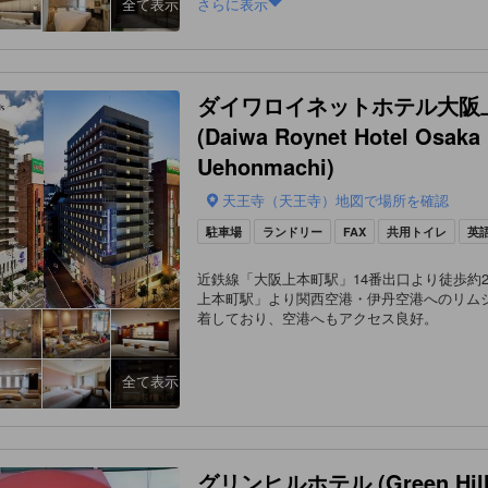
かります。 コロナ禍で朝食提供、 1人分ずつの小分けや準
さらに表示
全て表示
備、 本当に大変だと思います。 丁寧に気持ちよく提供し
て下さり ありがとうございました
"
ダイワロイネットホテル大阪
(Daiwa Roynet Hotel Osaka
Uehonmachi)
天王寺（天王寺）地図で場所を確認
駐車場
ランドリー
FAX
共用トイレ
英
近鉄線「大阪上本町駅」14番出口より徒歩約
上本町駅」より関西空港・伊丹空港へのリム
着しており、空港へもアクセス良好。
全て表示
グリンヒルホテル (Green Hill 