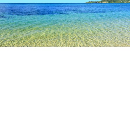
TOP
日本の宿泊施設
愛媛の宿泊施設
宇和島
宇和島
和霊神社
道の駅みなとオアシスうわじまきさいや広場
宇
人気のチェックイン日
今夜
8月10日