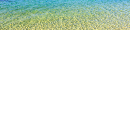
TOP
日本の宿泊施設
愛媛の宿泊施設
大洲
大洲城
大洲の町並み
大洲赤レンガ館
木蝋資料館上芳
人気のチェックイン日
今夜
8月6日
明日
8月7日
今週末
8月8日
-
8月9日
来週末
8月15日
-
8月16日