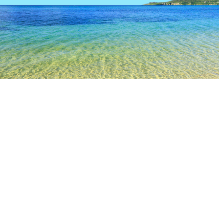
TOP
日本の宿泊施設
愛媛の宿泊施設
新居浜
新居浜
愛媛県総合科学博物館
別子銅山記念館
滝の宮公園
滝
人気のチェックイン日
今夜
8月6日