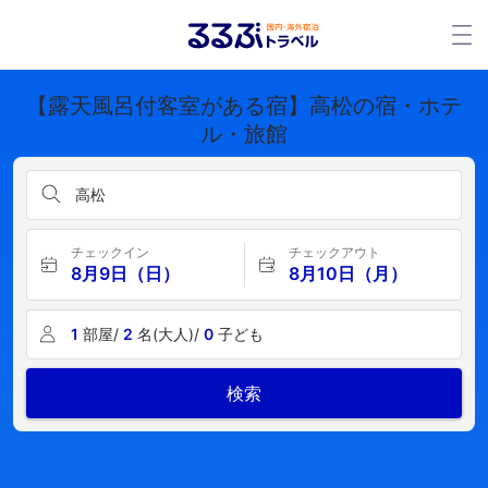
【露天風呂付客室がある宿】高松の宿・ホテ
ル・旅館
高松
チェックイン
チェックアウト
8月9日（日）
8月10日（月）
1
部屋/
2
名(大人)/
0
子ども
検索