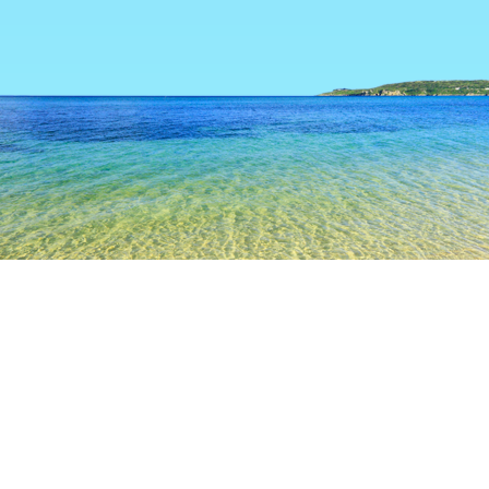
TOP
日本の宿泊施設
香川の宿泊施設
高松
高松
琴平
小豆島
観音寺
まんのう
空港
三木
高松空港
高松駅
青峰山 根香寺
高松市役所
栗林