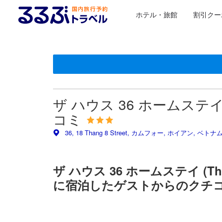
ホテル・旅館
割引クー
＜NEW＞クチコミ評価の傾向
星評価は、設備・サービス、ユーザーの評価、部屋の
るるぶトラベルに掲載されているクチコミは実際に予
tooltip
tooltip
施設の状態/清潔さスコア 5点満点中4.5点 ホイアンにお
施設・設備スコア 5点満点中4.2点
ロケーションスコア 5点満点中4.4点 ホイアンにおける高
サービススコア 5点満点中4.3点
コスパスコア 5点満点中4.5点 ホイアンにおける高スコア
この宿泊施設へ寄せられた直近10件のクチコミ
10
10
8.8
10
6.4
9.2
8.0
10
9.2
9.6
最新
ザ ハウス 36 ホームステイ (T
コミ
36, 18 Thang 8 Street, カムフォー, ホイアン, ベトナ
ザ ハウス 36 ホームステイ (The
に宿泊したゲストからのクチ