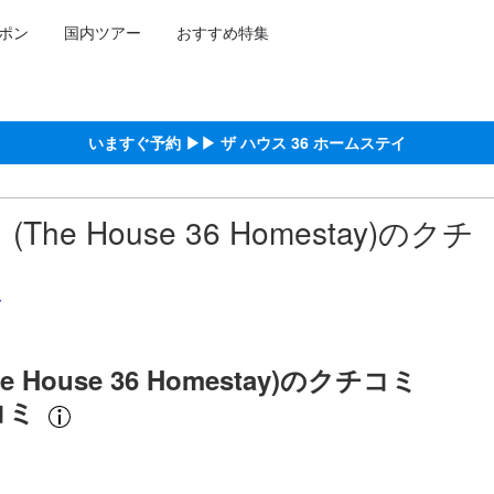
ポン
国内ツアー
おすすめ特集
広さなどに基づいています。
約をし、宿泊を終えたゲストから提供されています。実際の経験に基づ
ける高スコア
スコア
いますぐ予約 ▶▶ ザ ハウス 36 ホームステイ
he House 36 Homestay)のクチ
ム
 House 36 Homestay)のクチコミ
コミ