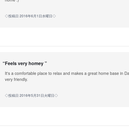
◇投稿日 2016年6月1日水曜日◇
“
Feels very homey
”
It's a comfortable place to relax and makes a great home base in D
very friendly.
◇投稿日 2016年5月31日火曜日◇