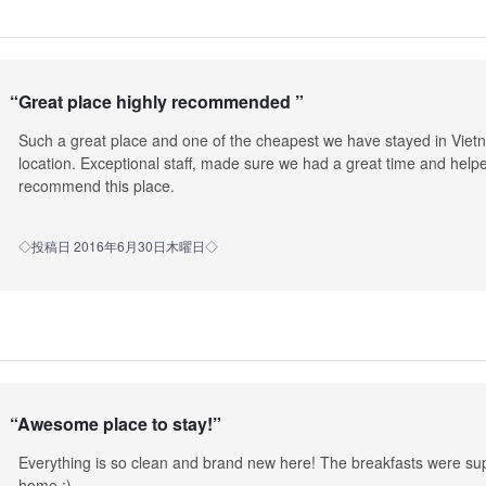
“
Great place highly recommended
”
Such a great place and one of the cheapest we have stayed in Vietn
location. Exceptional staff, made sure we had a great time and helped
recommend this place.
◇投稿日 2016年6月30日木曜日◇
“
Awesome place to stay!
”
Everything is so clean and brand new here! The breakfasts were supe
home :)