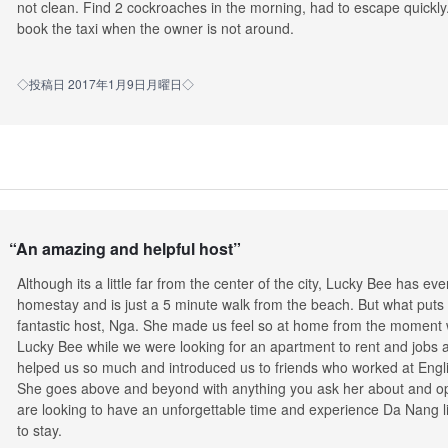
not clean. Find 2 cockroaches in the morning, had to escape quickly.
book the taxi when the owner is not around.
◇投稿日 2017年1月9日月曜日◇
“
An amazing and helpful host
”
Although its a little far from the center of the city, Lucky Bee has ev
homestay and is just a 5 minute walk from the beach. But what puts t
fantastic host, Nga. She made us feel so at home from the moment w
Lucky Bee while we were looking for an apartment to rent and jobs
helped us so much and introduced us to friends who worked at Engli
She goes above and beyond with anything you ask her about and open
are looking to have an unforgettable time and experience Da Nang li
to stay.