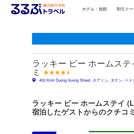
ホテル・旅館
割引クー
星評価は、設備・サービス、ユーザーの評価、部屋の
るるぶトラベルに掲載されているクチコミは実際に予
tooltip
tooltip
施設の状態/清潔さスコア 5点満点中4.5点 ダナンにおけ
施設・設備スコア 5点満点中4.3点 ダナンにおける高スコ
ロケーションスコア 5点満点中3.7点
サービススコア 5点満点中4.7点 ダナンにおける高スコア
コスパスコア 5点満点中4.5点 ダナンにおける高スコア
ラッキー ビー ホームステイ (L
ミ
453 Kinh Duong Vuong Street, ホアミン, ダナン, ベト
ラッキー ビー ホームステイ (Luc
宿泊したゲストからのクチコ