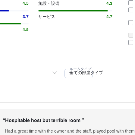
4.5
施設・設備
4.3
3.7
サービス
4.7
4.5
“
Hospitable host but terrible room
”
Had a great time with the owner and the staff, played pool with the