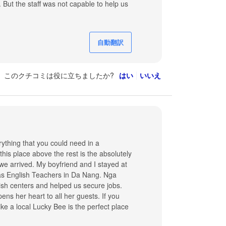
 But the staff was not capable to help us
自動翻訳
このクチコミは役に立ちましたか?
はい
いいえ
erything that you could need in a
his place above the rest is the absolutely
e arrived. My boyfriend and I stayed at
 as English Teachers in Da Nang. Nga
sh centers and helped us secure jobs.
s her heart to all her guests. If you
ke a local Lucky Bee is the perfect place