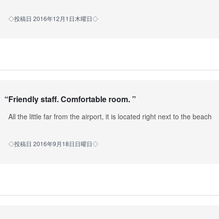
◇投稿日 2016年12月1日木曜日◇
“
Friendly staff. Comfortable room.
”
All the little far from the airport, it is located right next to the beach
◇投稿日 2016年9月18日日曜日◇