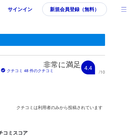
サインイン
新規会員登録（無料）
いた内容であるため、これから宿泊選びをされるユーザーにとっても参
非常に満足
4.4
クチコミ 48 件のクチコミ
/
10
クチコミは利用者のみから投稿されています
チコミスコア