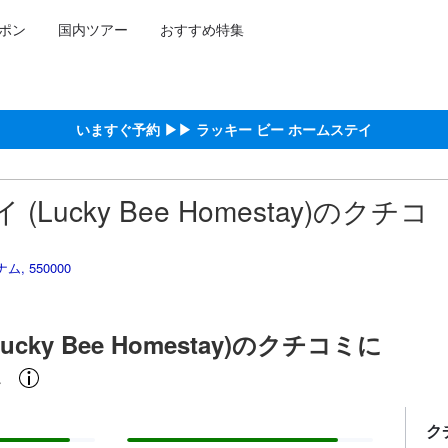
ポン
国内ツアー
おすすめ特集
広さなどに基づいています。
約をし、宿泊を終えたゲストから提供されています。実際の経験に基づ
る高スコア
ア
いますぐ予約 ▶▶ ラッキー ビー ホームステイ
ucky Bee Homestay)のクチコ
ナム, 550000
ky Bee Homestay)のクチコミに
ミ
ク