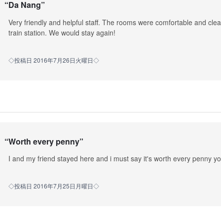
“
Da Nang
”
Very friendly and helpful staff. The rooms were comfortable and clea
train station. We would stay again!
◇投稿日 2016年7月26日火曜日◇
“
Worth every penny
”
I and my friend stayed here and i must say it's worth every penny y
◇投稿日 2016年7月25日月曜日◇