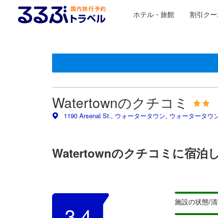
ホテル・旅館
割引クー
星評価は、提携サイトから受け取った情報であり、宿
るるぶトラベルに掲載されているクチコミは実際に予
tooltip
tooltip
施設の状態/清潔さスコア 5点満点中3.3点 ウォータータ
施設・設備スコア 5点満点中3点 ウォータータウン（NY
ロケーションスコア 5点満点中4点 ウォータータウン（N
サービススコア 5点満点中3.4点 ウォータータウン（NY
コスパスコア 5点満点中3.4点 ウォータータウン（NY）
Watertownのクチコミ
1190 Arsenal St., ウォータータウン, ウォータータウ
Watertownのクチコミに
施設の状態/
3.4