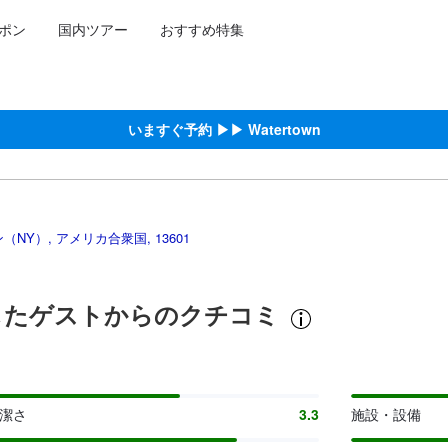
ポン
国内ツアー
おすすめ特集
泊施設に備わっていると予測される快適さや客室のレベルを示すもので
約をし、宿泊を終えたゲストから提供されています。実際の経験に基づ
ウン（NY）における高スコア
）における高スコア
Y）における高スコア
）における高スコア
における高スコア
いますぐ予約 ▶▶ Watertown
ン（NY）, アメリカ合衆国, 13601
宿泊したゲストからのクチコミ
清潔さ
3.3
施設・設備