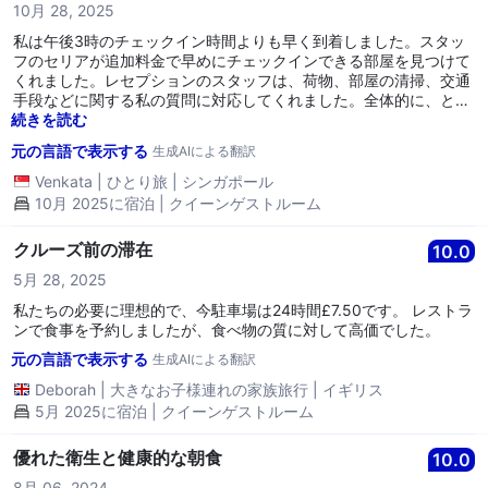
10月 28, 2025
私は午後3時のチェックイン時間よりも早く到着しました。スタッ
フのセリアが追加料金で早めにチェックインできる部屋を見つけて
くれました。レセプションのスタッフは、荷物、部屋の清掃、交通
手段などに関する私の質問に対応してくれました。全体的に、とて
も快適な滞在でした。
続きを読む
元の言語で表示する
生成AIによる翻訳
Venkata
|
ひとり旅
|
シンガポール
10月 2025に宿泊 | クイーンゲストルーム
クルーズ前の滞在
10.0
5月 28, 2025
私たちの必要に理想的で、今駐車場は24時間£7.50です。 レストラ
ンで食事を予約しましたが、食べ物の質に対して高価でした。
元の言語で表示する
生成AIによる翻訳
Deborah
|
大きなお子様連れの家族旅行
|
イギリス
5月 2025に宿泊 | クイーンゲストルーム
優れた衛生と健康的な朝食
10.0
8月 06, 2024