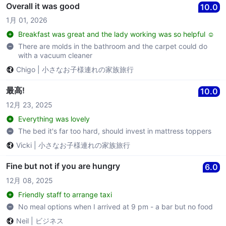
Overall it was good
10.0
1月 01, 2026
Breakfast was great and the lady working was so helpful ☺️
There are molds in the bathroom and the carpet could do
with a vacuum cleaner
Chigo
|
小さなお子様連れの家族旅行
最高!
10.0
12月 23, 2025
Everything was lovely
The bed it's far too hard, should invest in mattress toppers
Vicki
|
小さなお子様連れの家族旅行
Fine but not if you are hungry
6.0
12月 08, 2025
Friendly staff to arrange taxi
No meal options when I arrived at 9 pm - a bar but no food
Neil
|
ビジネス