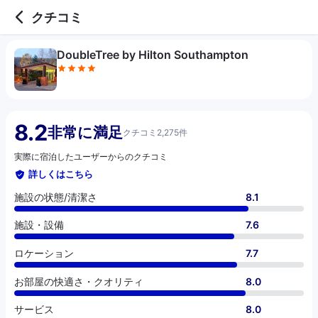
4 out of 5 stars
施設の状態/清潔さ
施設・設備
ロケーション
お部屋の快適さ・クオリティ
サービス
コスパ
クチコミ
DoubleTree by Hilton Southampton
8.2
非常に満足
クチコミ2,275件
実際に宿泊したユーザーからのクチコミ
詳しくはこちら
施設の状態/清潔さ
8.1
施設・設備
7.6
ロケーション
7.7
お部屋の快適さ・クオリティ
8.0
サービス
8.0