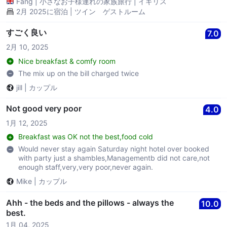
Fang
|
小さなお子様連れの家族旅行
|
イギリス
2月 2025に宿泊 | ツイン ゲストルーム
すごく良い
7.0
2月 10, 2025
Nice breakfast & comfy room
The mix up on the bill charged twice
jill
|
カップル
Not good very poor
4.0
1月 12, 2025
Breakfast was OK not the best,food cold
Would never stay again Saturday night hotel over booked
with party just a shambles,Managementb did not care,not
enough staff,very,very poor,never again.
Mike
|
カップル
Ahh - the beds and the pillows - always the
10.0
best.
1月 04, 2025