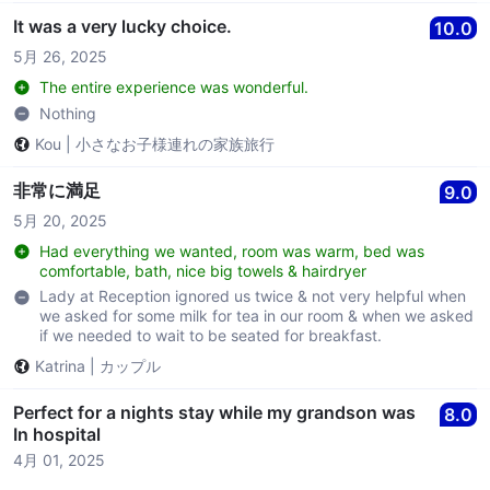
It was a very lucky choice.
10.0
5月 26, 2025
The entire experience was wonderful.
Nothing
Kou
|
小さなお子様連れの家族旅行
非常に満足
9.0
5月 20, 2025
Had everything we wanted, room was warm, bed was
comfortable, bath, nice big towels & hairdryer
Lady at Reception ignored us twice & not very helpful when
we asked for some milk for tea in our room & when we asked
if we needed to wait to be seated for breakfast.
Katrina
|
カップル
Perfect for a nights stay while my grandson was
8.0
In hospital
4月 01, 2025