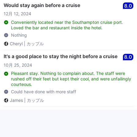
Would stay again before a cruise
8.0
12月 12, 2024
Conveniently located near the Southampton cruise port.
Loved the bar and restaurant inside the hotel.
Nothing
Cheryl
|
カップル
It's a good place to stay the night before a cruise
8.0
10月 25, 2024
Pleasant stay. Nothing to complain about. The staff were
rushed off their feet but kept their cool, and were unfailingly
courteous.
Could have done with more staff
James
|
カップル
非常に満足
9.0
10月 15, 2024
This guest did not leave comments about this hotel.