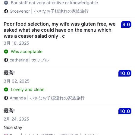
Bar staff not very attentive or knowledgable
Grosvenor
|
小さなお子様連れの家族旅行
Poor food selection, my wife was gluten free, we
9.0
asked what she could have on the menu which
was a ceaser salad only , c
3月 18, 2025
Was acceptable
catherine
|
カップル
最高!
10.0
3月 02, 2025
Lovely and clean
Amanda
|
小さなお子様連れの家族旅行
最高!
10.0
2月 24, 2025
Nice stay