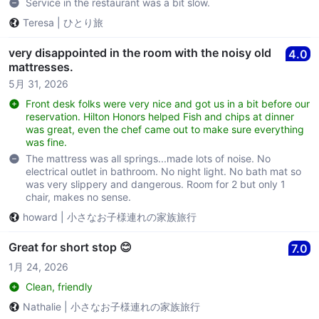
Service in the restaurant was a bit slow.
Teresa
|
ひとり旅
very disappointed in the room with the noisy old
4.0
mattresses.
5月 31, 2026
Front desk folks were very nice and got us in a bit before our
reservation. Hilton Honors helped Fish and chips at dinner
was great, even the chef came out to make sure everything
was fine.
The mattress was all springs...made lots of noise. No
electrical outlet in bathroom. No night light. No bath mat so
was very slippery and dangerous. Room for 2 but only 1
chair, makes no sense.
howard
|
小さなお子様連れの家族旅行
Great for short stop 😊
7.0
1月 24, 2026
Clean, friendly
Nathalie
|
小さなお子様連れの家族旅行