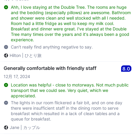
Ahh, I love staying at the Double Tree. The rooms are huge
and the bedding (especially pillows) are awesome. Bathroom
and shower were clean and well stocked with all I needed.
Room had a little fridge as well to keep my milk cool.
Breakfast and dinner were great. I've stayed at the Double
Tree many times over the years and it's always been a good
experience.
Can't really find anything negative to say.
Hilton
|
ひとり旅
Generally comfortable with friendly staff
8.0
12月 17, 2024
Location was helpful - close to motorways. Not much public
transport that we could see. Very quiet, which we
appreciated.
The lights in our room flickered a fair bit, and on one day
there were insufficient staff in the dining room to serve
breakfast which resulted in a lack of clean tables and a
queue for breakfast.
Jane
|
カップル