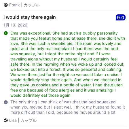
Frank
|
カップル
I would stay there again
9.0
1月 19, 2026
Ema was exceptional. She had such a bubbly personality
that made you feel at home and at ease there, she did it with
love. She was such a sweetie pie. The room was lovely and
quiet and the only real complaint I had there was the bed
was squeaky, but I slept the entire night and if I were
traveling alone without my husband I would certainly feel
safe there. In the morning when we woke up and looked out,
we looked out into a forest. It was so peaceful and calming.
We were there just for the night so we could take a cruise. I
would definitely stay there again. And when we checked in
they gave us cookies and a bottle of water. I had the gluten
free one because of food allergies and it was amazing! I
would definitely eat those again
The only thing I can think of was that the bed squeaked
when you moved but I slept well. I think my husband found it
more difficult than I did, because he moves around a lot
Lisa
|
カップル