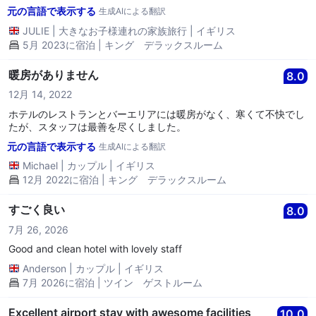
ました。また、朝食では、利用可能な料理がなくなり、再補充に5
元の言語で表示する
生成AIによる翻訳
分かかり、卵を待っていた人々は冷たい食べ物を皿に持っていまし
た。夜には7種類のビールのうち5種類がなくなり、バーにはオレン
JULIE
|
大きなお子様連れの家族旅行
|
イギリス
ジジュースもありませんでした。懸念を伝えたにもかかわらず、翌
5月 2023に宿泊 | キング デラックスルーム
日も十分なタオルやドレッシングガウンはありませんでした。他の
部屋は新しい宿泊者のために準備が整っておらず、汚れたシーツや
暖房がありません
8.0
タオル、食器が残っていたため、別の部屋を見つける必要がありま
した。また、非アレルギー枕も利用できませんでした。 最初の数
12月 14, 2022
日、受付には素敵な女性とヒルトンのマネージャー（家族と一緒に
ホテルのレストランとバーエリアには暖房がなく、寒くて不快でし
休暇で滞在していた）がいて、二人とも最善を尽くして助けてくれ
たが、スタッフは最善を尽くしました。
ました。チェックアウト時に、私たちのアカウントを確認した受付
のスタッフは、滞在について聞いてきました。私は初めに何が起こ
元の言語で表示する
生成AIによる翻訳
ったかを説明しましたが、最後の数日は良かったと伝えました。受
Michael
|
カップル
|
イギリス
付のスタッフは一言も言わず、謝罪も笑顔もありませんでした。
12月 2022に宿泊 | キング デラックスルーム
すごく良い
8.0
7月 26, 2026
Good and clean hotel with lovely staff
Anderson
|
カップル
|
イギリス
7月 2026に宿泊 | ツイン ゲストルーム
Excellent airport stay with awesome facilities
10.0