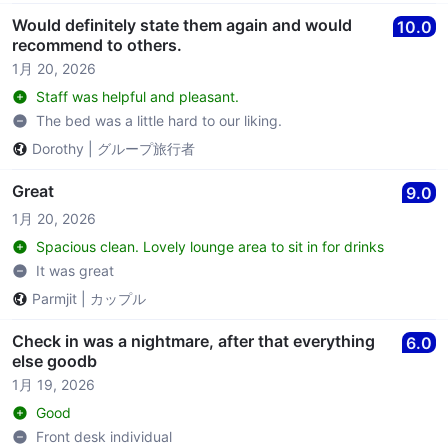
Would definitely state them again and would
10.0
recommend to others.
1月 20, 2026
Staff was helpful and pleasant.
The bed was a little hard to our liking.
Dorothy
|
グループ旅行者
Great
9.0
1月 20, 2026
Spacious clean. Lovely lounge area to sit in for drinks
It was great
Parmjit
|
カップル
Check in was a nightmare, after that everything
6.0
else goodb
1月 19, 2026
Good
Front desk individual