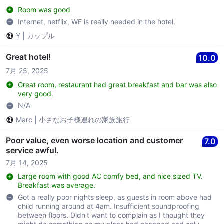
Room was good
Internet, netflix, WF is really needed in the hotel.
Y
|
カップル
Great hotel!
10.0
7月 25, 2025
Great room, restaurant had great breakfast and bar was also
very good.
N/A
Marc
|
小さなお子様連れの家族旅行
Poor value, even worse location and customer
7.0
service awful.
7月 14, 2025
Large room with good AC comfy bed, and nice sized TV.
Breakfast was average.
Got a really poor nights sleep, as guests in room above had
child running around at 4am. Insufficient soundproofing
between floors. Didn't want to complain as I thought they