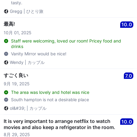
tasty.
Gregg
|
ひとり旅
最高!
10.0
10月 01, 2025
Staff were welcoming, loved our room! Pricey food and
drinks
Vanity Mirror would be nice!
Wendy
|
カップル
すごく良い
7.0
9月 19, 2025
The area was lovely and hotel was nice
South hampton is not a desirable place
ol&#39;
|
カップル
It is very important to arrange netflix to watch
10.0
movies and also keep a refrigerator in the room.
8月 29, 2025