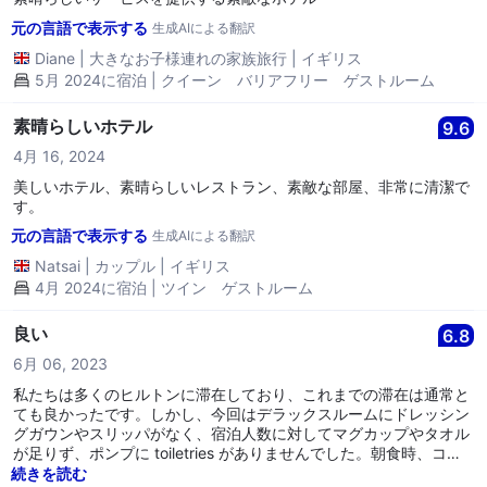
元の言語で表示する
生成AIによる翻訳
Diane
|
大きなお子様連れの家族旅行
|
イギリス
5月 2024に宿泊 | クイーン バリアフリー ゲストルーム
素晴らしいホテル
9.6
4月 16, 2024
美しいホテル、素晴らしいレストラン、素敵な部屋、非常に清潔で
す。
元の言語で表示する
生成AIによる翻訳
Natsai
|
カップル
|
イギリス
4月 2024に宿泊 | ツイン ゲストルーム
良い
6.8
6月 06, 2023
私たちは多くのヒルトンに滞在しており、これまでの滞在は通常と
ても良かったです。しかし、今回はデラックスルームにドレッシン
グガウンやスリッパがなく、宿泊人数に対してマグカップやタオル
が足りず、ポンプに toiletries がありませんでした。朝食時、コー
ヒーマシンがモカやホットチョコレートを作れず、両方とも故障し
続きを読む