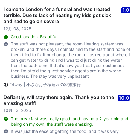
I came to London for a funeral and was treated
1.0
terrible. Due to lack of heating my kids got sick
and had to go on severa
12月 08, 2025
Good location. Beautiful
The staff was not pleasant, the room Heating system was
broken, and three days I complained to the staff and none of
them tried to fix it or change the room. I asked about where I
can get water to drink and I was told just drink the water
from the bathroom. If that’s how you treat your customers
then I’m afraid the guest service agents are in the wrong
business. The stay was very unpleasant
Otway
|
小さなお子様連れの家族旅行
Defiantly, will stay there again. Thank you to the
10.0
amazing staff!
10月 13, 2025
The breakfast was really good, and having a 2-year-old and
being on my own, the staff were amazing.
It was just the ease of getting the food, and it was very