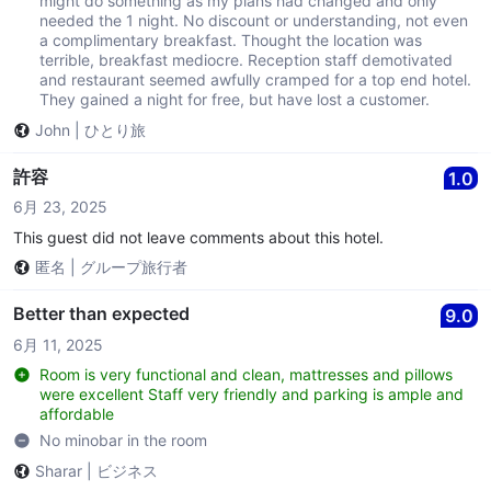
might do something as my plans had changed and only
needed the 1 night. No discount or understanding, not even
a complimentary breakfast. Thought the location was
terrible, breakfast mediocre. Reception staff demotivated
and restaurant seemed awfully cramped for a top end hotel.
They gained a night for free, but have lost a customer.
John
|
ひとり旅
許容
1.0
6月 23, 2025
This guest did not leave comments about this hotel.
匿名
|
グループ旅行者
Better than expected
9.0
6月 11, 2025
Room is very functional and clean, mattresses and pillows
were excellent Staff very friendly and parking is ample and
affordable
No minobar in the room
Sharar
|
ビジネス