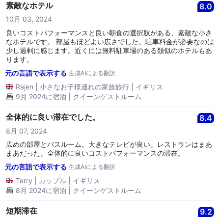
素敵なホテル
8.0
10月 03, 2024
良いコストパフォーマンスと良い朝食の選択肢がある、素敵な小さ
なホテルです。 部屋もほどよい広さでした。駐車料金が必要なのは
少し過剰に感じます。近くには無料駐車場のある類似のホテルもあ
ります。
元の言語で表示する
生成AIによる翻訳
Rajen
|
小さなお子様連れの家族旅行
|
イギリス
9月 2024に宿泊 | クイーンゲストルーム
全体的に良い滞在でした。
8.4
8月 07, 2024
広めの部屋とバスルーム。大きなテレビが良い。レストランはまあ
まあだった。全体的に良いコストパフォーマンスの滞在。
元の言語で表示する
生成AIによる翻訳
Terry
|
カップル
|
イギリス
8月 2024に宿泊 | クイーンゲストルーム
短期滞在
9.2