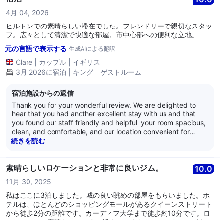
4月 04, 2026
ヒルトンでの素晴らしい滞在でした。フレンドリーで親切なスタッ
フ。広々として清潔で快適な部屋。市中心部への便利な立地。
元の言語で表示する
生成AIによる翻訳
Clare
|
カップル
|
イギリス
3月 2026に宿泊 | キング ゲストルーム
宿泊施設からの返信
Thank you for your wonderful review. We are delighted to
hear that you had another excellent stay with us and that
you found our staff friendly and helpful, your room spacious,
clean, and comfortable, and our location convenient for
exploring the city centre. We truly appreciate your continued
続きを読む
support and look forward to welcoming you back to the
Hilton Cardiff on your next visit.
素晴らしいロケーションと非常に良いジム。
10.0
11月 30, 2025
私はここに3泊しました。城の良い眺めの部屋をもらいました。ホ
テルは、ほとんどのショッピングモールがあるクイーンストリート
から徒歩2分の距離です。カーディフ大学まで徒歩約10分です。ロ