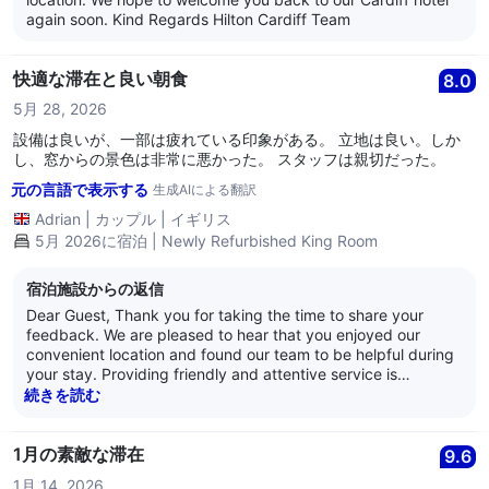
again soon. Kind Regards Hilton Cardiff Team
快適な滞在と良い朝食
8.0
5月 28, 2026
設備は良いが、一部は疲れている印象がある。 立地は良い。しか
し、窓からの景色は非常に悪かった。 スタッフは親切だった。
元の言語で表示する
生成AIによる翻訳
Adrian
|
カップル
|
イギリス
5月 2026に宿泊 | Newly Refurbished King Room
宿泊施設からの返信
Dear Guest, Thank you for taking the time to share your
feedback. We are pleased to hear that you enjoyed our
convenient location and found our team to be helpful during
your stay. Providing friendly and attentive service is
something we strive for, so your kind comments are greatly
続きを読む
appreciated. We also value your observations regarding
some aspects of the facilities and the view from your room.
Guest feedback is important to us, and we continually invest
1月の素敵な滞在
9.6
in maintaining and improving our property to ensure the best
1月 14, 2026