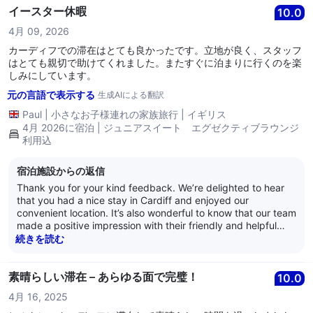
イースター休暇
10.0
4月 09, 2026
カーディフでの滞在はとても良かったです。立地が良く、スタッフ
はとても親切で助けてくれました。またすぐに泊まりに行くのを楽
しみにしています。
元の言語で表示する
生成AIによる翻訳
Paul
|
小さなお子様連れの家族旅行
|
イギリス
4月 2026に宿泊 | ジュニアスイート エグゼクティブラウンジ
利用込
宿泊施設からの返信
Thank you for your kind feedback. We’re delighted to hear
that you had a nice stay in Cardiff and enjoyed our
convenient location. It’s also wonderful to know that our team
made a positive impression with their friendly and helpful
service. We truly appreciate your comments and are very
続きを読む
pleased that you’re looking forward to staying with us again.
We look forward to welcoming you back soon. Warm
regards, Ceri - Guest Relations Manager
素晴らしい滞在 – あらゆる面で完璧！
10.0
4月 16, 2025