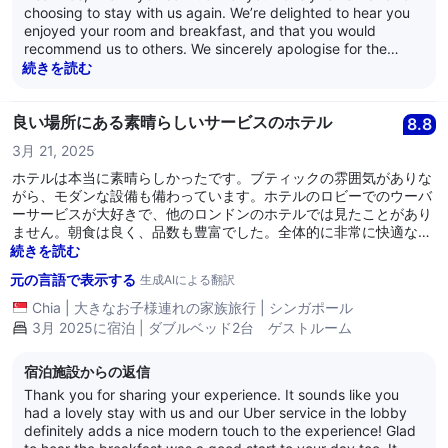
choosing to stay with us again. We’re delighted to hear you
enjoyed your room and breakfast, and that you would
recommend us to others. We sincerely apologise for the
unexpected water outage during your stay and appreciate
続きを読む
your understanding that it was beyond our control. Your
feedback about communication on the night is very helpful,
and we’ll be sure to share it with our team to improve for the
良い場所にある素晴らしいサービスのホテル
8.8
future. We look forward to welcoming you back on your next
3月 21, 2025
visit to Cardiff! Kind regards, Hilton Cardiff Team
ホテルは本当に素晴らしかったです。ブティックの雰囲気がありな
がら、モダンな設備も備わっています。ホテルのロビーでのウーバ
ーサービスが大好きで、他のロンドンのホテルでは見たことがあり
ません。朝食は良く、品数も豊富でした。全体的に非常に快適な滞
在でした。
続きを読む
元の言語で表示する
生成AIによる翻訳
Chia
|
大きなお子様連れの家族旅行
|
シンガポール
3月 2025に宿泊 | ダブルベッド2台 ゲストルーム
宿泊施設からの返信
Thank you for sharing your experience. It sounds like you
had a lovely stay with us and our Uber service in the lobby
definitely adds a nice modern touch to the experience! Glad