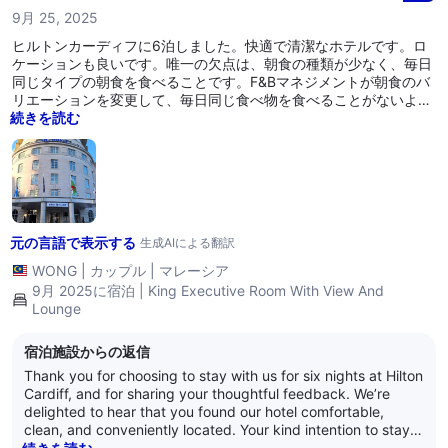
again soon. Warm regards, Adam Smith General Manager
9月 25, 2025
ヒルトンカーディフに6泊しました。快適で清潔なホテルです。ロ
ケーションも良いです。唯一の欠点は、朝食の種類が少なく、毎日
同じタイプの朝食を食べることです。F&Bマネジメントが朝食のバ
リエーションを変更して、毎日同じ食べ物を食べることがないよう
にしてくれることを願っています。もし再びカーディフに来ること
続きを読む
があれば、間違いなくこのホテルに再び宿泊します！
元の言語で表示する
生成AIによる翻訳
WONG
|
カップル
|
マレーシア
9月 2025に宿泊 | King Executive Room With View And
Lounge
宿泊施設からの返信
Thank you for choosing to stay with us for six nights at Hilton
Cardiff, and for sharing your thoughtful feedback. We’re
delighted to hear that you found our hotel comfortable,
clean, and conveniently located. Your kind intention to stay
with us again means a lot to our team. We also appreciate