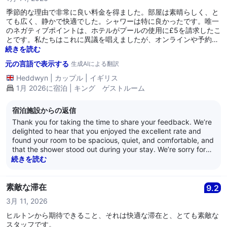
possible experience for our guests. Thank you once again
for your review. We hope to have the opportunity to welcome
季節的な理由で非常に良い料金を得ました。部屋は素晴らしく、と
you back in the future. Warm regards, Ceri
ても広く、静かで快適でした。シャワーは特に良かったです。唯一
のネガティブポイントは、ホテルがプールの使用に£5を請求したこ
とです。私たちはこれに異議を唱えましたが、オンラインや予約時
にそのことは記載されていませんでした。私たちが異議を唱えたと
続きを読む
き、ホテルはその料金を免除しました。
元の言語で表示する
生成AIによる翻訳
Heddwyn
|
カップル
|
イギリス
1月 2026に宿泊 | キング ゲストルーム
宿泊施設からの返信
Thank you for taking the time to share your feedback. We’re
delighted to hear that you enjoyed the excellent rate and
found your room to be spacious, quiet, and comfortable, and
that the shower stood out during your stay. We’re sorry for
the confusion regarding the pool charge. This is not the
続きを読む
experience we aim to provide, and we appreciate you
bringing it to our attention so it could be resolved during
your stay. Your comments have been noted to help us
素敵な滞在
9.2
ensure clearer communication going forward. We hope to
3月 11, 2026
have the pleasure of welcoming you back again in the future.
Kind regards Hilton Cardiff Team
ヒルトンから期待できること、それは快適な滞在と、とても素敵な
スタッフです。