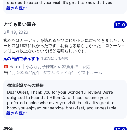
decided to extend your visit. It’s great to know that you
found the hotel clean and comfortable, appreciated our
続きを読む
central location, and felt warmly welcomed by our team
throughout your stay. Creating a relaxing and memorable
experience for our guests is exactly what we strive for, so
とても良い滞在
10.0
your kind comments mean a great deal to us. We truly
6月 19, 2026
appreciate you choosing to stay with us and look forward to
welcoming you and your family back again in the future.
私たちはカーディフを訪れるたびにヒルトンに戻ってきました。サ
Warm regards, Ceri - Guest Relations Manager
ービスは非常に良かったです。朝食も素晴らしかった！ロケーショ
ンはこれ以上ないというほど素晴らしいです。
元の言語で表示する
生成AIによる翻訳
Harold
|
小さなお子様連れの家族旅行
|
香港
4月 2026に宿泊 | ダブルベッド2台 ゲストルーム
宿泊施設からの返信
Dear Guest, Thank you for your wonderful review! We’re
delighted to hear that Hilton Cardiff has become your
preferred choice whenever you visit the city. It’s great to
know you enjoyed our service, breakfast, and unbeatable
location. We truly appreciate your continued loyalty and look
続きを読む
forward to welcoming you back on your next visit to Cardiff.
Warm regards, Ceri - Guest Relations Manager
宿泊
10.0