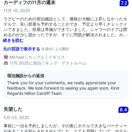
ことはないでしょう。
only room that was ready to accommodate your early arrival.
カーディフの11月の週末
7.2
I’ve shared your feedback regarding room readiness and
11月 16, 2025
bathroom standards with our Housekeeping Manager, who
will follow up with the team to ensure improvements are
ラグビーのための宿泊施設として、価格が大幅に上昇しなかったホ
made immediately. Regarding the lift, I’m sorry to hear that
テルで、良い部屋を予約することができ、予定より早くチェックイ
this impacted your experience and I can confirm it was the
ンできました。部屋は準備ができていました。シャワーのドアは閉
other lift that went down on your last year. Our team is
めるのが少し固かったですが、すぐに問題が解決されました。ホテ
actively working with contractors to resolve this issue, and
ルに併設されているグレイズレストランは良いですが、サービスが
続きを読む
we understand the frustration caused by ongoing delays.
遅いこともありました。一部の飲み物の価格は正当化しにくいです
元の言語で表示する
生成AIによる翻訳
Your comments about the ground floor restroom are also
が、会場では予想されることです。
very con
Michael
|
カップル
|
イギリス
11月 2025に宿泊 | キング ゲストルーム
宿泊施設からの返信
Thank you for your comments, we really appreciate your
feedback. We look forward to seeing you again soon. Kind
Regards Hilton Cardiff Team.
失望した
8.4
5月 03, 2025
事前に一泊を予約しましたが、その夜にホテルで大きなパーティー
があることを知らされませんでした。とても混雑していて、ホテル