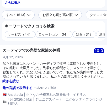
さらに表示
すべて (513)
お役立ち度が高い順
クチコミ全件 
キーワードでクチコミを検索
サービス（44）
ロケーション（34）
朝食（31）
清潔
カーディフでの完璧な家族の休暇
10.0
4月 12, 2026
私たち家族はヒルトン・カーディフで本当に素晴らしい滞在をし、
その経験に大満足でした。到着した瞬間から、スタッフは温かく、
歓迎してくれ、気配りが行き届いていて、私たちが訪問中ずっと大
切にされていると感じました。 私たちの部屋は美しく手入れがされ
ており、清潔で広々としていて、とても快適でした。リラックスし
続きを読む
た滞在のために必要なものがすべて揃っていました。ホテルの立地
元の言語で表示する
生成AIによる翻訳
は素晴らしく、カーディフを探索し、近くの観光地を楽しむのも簡
単でした。 特に際立っていたのは、卓越したサービスでした。出会
Anastacia
|
小さなお子様連れの家族旅行
|
イギリス
ったスタッフの皆さんはプロフェッショナルで、親しみやすく、常
4月 2026に宿泊 | ジュニアスイート エグゼクティブラウンジ
に笑顔で手助けをしてくれました。本当に私たちの滞在を特別なも
利用込
のにしてくれました。 全体として、私たちの経験は穏やかで楽し