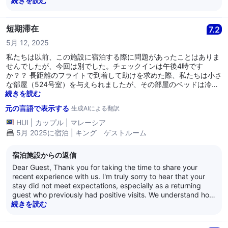
続きを読む
your honest comments regarding the breakfast variety.
Please rest assured that your feedback has been shared
with our Food & Beverage management, as we continually
短期滞在
7.2
strive to improve and offer a more diverse dining experience.
5月 12, 2025
We look forward to welcoming you back on your next visit to
Cardiff! Warm regards, Hilton Cardiff
私たちは以前、この施設に宿泊する際に問題があったことはありま
せんでしたが、今回は別でした。チェックインは午後4時です
か？？ 長距離のフライトで到着して助けを求めた際、私たちは小さ
な部屋（524号室）を与えられましたが、その部屋のベッドは冷蔵
庫と金庫が入ったキャビネットのすぐ隣に位置していました。両方
続きを読む
を開けることはできません！この部屋に問題があることを知ってい
元の言語で表示する
生成AIによる翻訳
ながらも、私たちが大きな部屋を予約していたにもかかわらず、部
屋が提供されました。ホテルは完全に満室ではないことが明らか
HUI
|
カップル
|
マレーシア
で、チェックインするゲストに午後4時まで待つよう伝えるのが簡
5月 2025に宿泊 | キング ゲストルーム
単だったのです。ハウスキーピングの責任者は、トイレットペーパ
ーの交換を怠っていることや、ティッシュボックスにわずか2枚の
宿泊施設からの返信
ティッシュしか入っていないこと、なぜ部屋の清掃がゲストのチェ
ックインに間に合わないのかについて、スタッフの基準を見直す必
Dear Guest, Thank you for taking the time to share your
要があります。2基のエレベーターのうち1基は依然故障中（私たち
recent experience with us. I'm truly sorry to hear that your
が前回訪れたのはほぼ2年前です）、レセプションの近くのトイレ
stay did not meet expectations, especially as a returning
は非常に汚れています。これはヒルトンの施設としてふさわしいも
guest who previously had positive visits. We understand how
のではありません。唯一の救いは、朝食担当のチーム（別のより良
tiring long-haul travel can be, and I regret that we weren’t
続きを読む
いホテルブランドから訓練を受けた陽気で明るいクラウディアがリ
able to accommodate an earlier check-in or provide a room
ーダーです）です。不幸なことに、私たちは二度とこの施設に戻る
that better suited your needs at the time. Room 524 was our