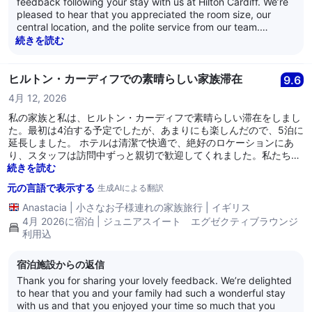
feedback following your stay with us at Hilton Cardiff. We’re
pleased to hear that you appreciated the room size, our
central location, and the polite service from our team.
However, we are very sorry to learn that several aspects of
続きを読む
your stay did not meet your expectations. We understand
how disruptive external noise can be, particularly during the
night, and we sincerely apologise for the inconvenience this
ヒルトン・カーディフでの素晴らしい家族滞在
9.6
caused. Your comments regarding the windows and sound
4月 12, 2026
levels have been noted and will be shared with our
management team for review. We are also sorry to hear that
私の家族と私は、ヒルトン・カーディフで素晴らしい滞在をしまし
the bathroom layout and towel storage were not as practical
た。最初は4泊する予定でしたが、あまりにも楽しんだので、5泊に
as they should be, and that the safe was not available in the
延長しました。 ホテルは清潔で快適で、絶好のロケーションにあ
room upon arrival, resulting in a long wait for delivery. This is
り、スタッフは訪問中ずっと親切で歓迎してくれました。私たちは
certainly not the level of convenience we aim to provide, and
本当にリラックスでき、思い出に残る体験をし、喜んで再び宿泊し
続きを読む
we appreciate you bringing it to our attention. Additionally,
たいと思います。
元の言語で表示する
生成AIによる翻訳
we regret that the breakfast selection, particularly f
Anastacia
|
小さなお子様連れの家族旅行
|
イギリス
4月 2026に宿泊 | ジュニアスイート エグゼクティブラウンジ
利用込
宿泊施設からの返信
Thank you for sharing your lovely feedback. We’re delighted
to hear that you and your family had such a wonderful stay
with us and that you enjoyed your time so much that you