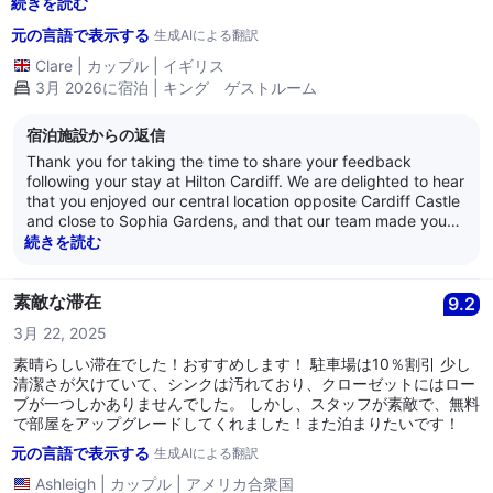
た。更衣室は明らかに定期的にチェックされておらず、床は汚れて
続きを読む
いて、プールエリアは使われた水のボトルで littered していまし
元の言語で表示する
生成AIによる翻訳
た。
Clare
|
カップル
|
イギリス
3月 2026に宿泊 | キング ゲストルーム
宿泊施設からの返信
Thank you for taking the time to share your feedback
following your stay at Hilton Cardiff. We are delighted to hear
that you enjoyed our central location opposite Cardiff Castle
and close to Sophia Gardens, and that our team made you
feel welcome throughout your visit. It is also wonderful to
続きを読む
know that you found your room spacious and spotlessly
clean. However, we are very sorry to learn about your
disappointment with the leisure facilities. This is certainly not
素敵な滞在
9.2
the standard of cleanliness and presentation we strive to
3月 22, 2025
maintain. Your comments regarding the changing rooms and
pool area have been shared with our leisure team so that
素晴らしい滞在でした！おすすめします！ 駐車場は10％割引 少し
immediate improvements can be made and additional
清潔さが欠けていて、シンクは汚れており、クローゼットにはロー
checks carried out. We truly appreciate your feedback as it
ブが一つしかありませんでした。 しかし、スタッフが素敵で、無料
helps us continue to improve our guest experience. We hope
で部屋をアップグレードしてくれました！また泊まりたいです！
to have the opportunity to welcome you back in the future
元の言語で表示する
生成AIによる翻訳
and provide a much better experience in all areas of the
hotel. Kind regards, Hilton Cardiff Team
Ashleigh
|
カップル
|
アメリカ合衆国