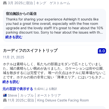
3月 2025に宿泊 | キング ゲストルーム
宿泊施設からの返信
Thanks for sharing your experience Ashleigh It sounds like
you had a great time overall, especially with the free room
upgrade and the lovely staff! It's great to hear about the 10%
parking discount too. Sorry to hear about the issues with the
sink and the robe and I do hope you informed our team at
続きを読む
the time so they were able to sort this for you at the time. We
look forward to seeing you again soon. Kind Regards Adam
Smith General Manager
カーディフのスイフトトリップ
8.0
11月 21, 2025
ホテルは素晴らしく、私たちの部屋はモダンで広々としていまし
た。城の素晴らしい眺めがありました。 ロケーションは街や公園、
城を散歩するには完璧です。 唯一の欠点はホテルに駐車場がないこ
とです。ホテルの前の非常に短い「降車エリア」にはいつもタクシ
ー、トラック、ウーバーがいるので、単に止まって荷物を出すこと
続きを読む
はできません。市内の夜間駐車は高額なので、その準備をしておい
元の言語で表示する
生成AIによる翻訳
てください。 全体として、ヒルトンでの滞在を楽しみました。
Steve
|
カップル
|
オーストラリア
11月 2025に宿泊 | King Deluxe Castle Facing Room