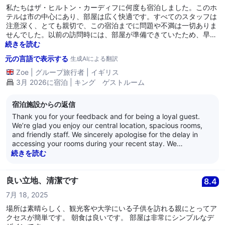
私たちはザ・ヒルトン・カーディフに何度も宿泊しました。このホ
テルは市の中心にあり、部屋は広く快適です。すべてのスタッフは
注意深く、とても親切で、この宿泊までに問題や不満は一切ありま
せんでした。以前の訪問時には、部屋が準備できていたため、早め
にチェックインできたこともありました。私たちは午後4時（チェ
続きを読む
ックイン時間）にチェックインしようとしましたが、前の晩はホテ
元の言語で表示する
生成AIによる翻訳
ルが満室だったことは充分理解しているものの、私たちの部屋（合
計3部屋）には18時15分までアクセスできませんでした！これは私
Zoe
|
グループ旅行者
|
イギリス
たちの計画を変更せざるを得なくなり、実際にその日の夜のいくつ
3月 2026に宿泊 | キング ゲストルーム
かの予約をキャンセルしなければならなかったため、ホテルに戻っ
て着替えなければなりませんでした。スタッフは謝罪してくれまし
宿泊施設からの返信
たが、前の晩が満室だったことを全面的に理解しているものの、チ
ェックイン時間から2時間も経ってからでないと部屋にアクセスで
Thank you for your feedback and for being a loyal guest.
きないのは受け入れられません！もし私たちが夜の計画がない場
We’re glad you enjoy our central location, spacious rooms,
合、このホテルに再度宿泊することは間違いありませんが、事前に
and friendly staff. We sincerely apologise for the delay in
計画がある場合は予約するのに慎重になると思います。
accessing your rooms during your recent stay. We
understand how frustrating this was and appreciate your
続きを読む
patience, especially given how it impacted your plans. Your
comments will help us improve how we manage high
occupancy situations in the future. We hope to welcome you
良い立地、清潔です
8.4
back soon for a smoother experience.
7月 18, 2025
場所は素晴らしく、観光客や大学にいる子供を訪れる親にとってア
クセスが簡単です。 朝食は良いです。 部屋は非常にシンプルなデ