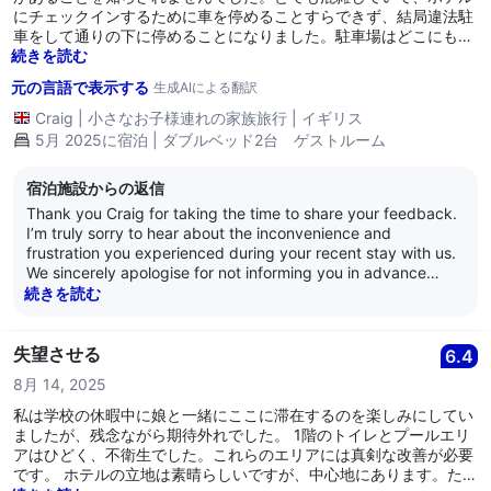
にチェックインするために車を停めることすらできず、結局違法駐
車をして通りの下に停めることになりました。駐車場はどこにもな
く、ホテルにも駐車場がなかったため、最終的に通りの下にある1
続きを読む
泊30ポンドの駐車場に停めることになりました :( 中に入ると、ロ
元の言語で表示する
生成AIによる翻訳
ビーのエレベーターが故障していて、すべてのゲストがサービスエ
レベーターを使わざるを得ませんでした。5階の私の部屋のドア
Craig
|
小さなお子様連れの家族旅行
|
イギリス
は、下で行われているパーティーの音を拡声するオープンエ atrium
5月 2025に宿泊 | ダブルベッド2台 ゲストルーム
に面していて、DJもいて、耳栓と枕を頭の上に置かなければ寝るこ
とができませんでした。なぜ彼らはその日、パーティーに参加しな
宿泊施設からの返信
いゲストを宿泊させるのか？深夜を過ぎるまで状況は収束しません
でした。ロンドンからの長距離ドライブの後、リラックスした夜を
Thank you Craig for taking the time to share your feedback.
望んでいたのに、まったく思い描いていたこととは違いました。
I’m truly sorry to hear about the inconvenience and
frustration you experienced during your recent stay with us.
We sincerely apologise for not informing you in advance
about the event taking place that evening. We understand
続きを読む
how important peace and comfort are, especially when
guests have booked in advance expecting a restful stay.
Not being able to access the entrance, find parking, or enjoy
失望させる
6.4
a quiet room is far from the standard we aim to provide. We
8月 14, 2025
also regret the inconvenience caused by one of our lifts
being out of service and the noise disturbance from the
私は学校の休暇中に娘と一緒にここに滞在するのを楽しみにしてい
atrium. The alternative lift is not a service lift but for guests
ましたが、残念ながら期待外れでした。 1階のトイレとプールエリ
to use. The team have their own service lift located the other
アはひどく、不衛生でした。これらのエリアには真剣な改善が必要
side of the Hotel which they only have access too with their
です。 ホテルの立地は素晴らしいですが、中心地にあります。ただ
employee key cards. We appreciate your patience and