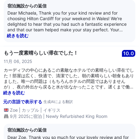
宿泊施設からの返信
Dear Michaela, Thank you for your kind review and for
choosing Hilton Cardiff for your weekend in Wales! We're
delighted to hear that you had such a fantastic experience
and that our team helped make your stay perfect. Your
compliments on our cleanliness, service, and breakfast mean
続きを読む
a lot to us. We truly appreciate your feedback and would
love to welcome you back for another amazing stay in the
future! Best regards, Adam Smith General Manager
もう一度素晴らしい滞在でした！
10.0
11月 06, 2025
カーディフの中心にあるこの素敵なホテルでの素晴らしい滞在でし
た！部屋は広く、快適で、清潔でした。朝の素晴らしい朝食もあり
ました。唯一の問題は（もちろんホテルの問題ではありません
が）、夜の外出から戻ると水が出なかったことです。遅くまで働い
ている受付の方からこの件について知らせていただければありがた
続きを読む
かったです。歯を磨くために追加の水のボトルをお願いしなければ
元の言語で表示する
生成AIによる翻訳
なりませんでした。これは避けられないことだと思いますが、ホテ
ル側がもう少し上手く対応できたのではないかと思います。翌日、
Zoe
|
カップル
|
イギリス
ホテルのマネージャーから不便をおかけしたことのお詫びのメール
9月 2025に宿泊 | Newly Refurbished King Room
をいただきました。このホテルをぜひおすすめしますし、カーディ
フに滞在する際にはいつも第一候補として考えます！
宿泊施設からの返信
Dear Zoe, Thank you so much for your lovely review and for