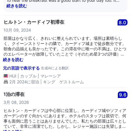
to hear the breakfast was a good start to your day too. It
seems like everything came together for a comfortable and
続きを読む
enjoyable stay! We look forward to seeing you again soon.
Kind Regards Adam Smith General Manager
ヒルトン・カードィフ初滞在
8.0
10月 09, 2024
部屋はかなり広く、きれいに整えられています。場所は素晴らし
く、クイーンストリートの隣で、カーディフ城まで徒歩数分です。
朝食の品揃えも良かったです。この滞在中に唯一の不満は、ひとつ
のエレベーターが故障していたことで（そのため星3つの評価）、
特にピーク時には大きな不便を感じました。
続きを読む
元の言語で表示する
生成AIによる翻訳
HUI
|
カップル
|
マレーシア
2月 2024に宿泊 | キング ゲストルーム
1泊の滞在
9.6
3月 08, 2026
ヒルトン・カーディフは中心部に位置し、カーディフ城やソフィア
ガーデンのすぐ向かいにあります。ホテルのスタッフは親切で、何
事も面倒に思うことはありませんでした。私たちの部屋は広々とし
ていて、非常に清潔でした。しかし、レジャー施設には失望しまし