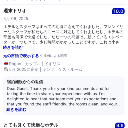
週末トリオ
10.0
5月 06, 2025
ホテルとスタッフはすべての期待に応えてくれました。フレンドリ
ーなスタッフが私たちのニーズに対応してくれましたし、ホテルの
部屋も清潔で快適でした。ただ一つの問題は、動いているエレベー
ターが一つだけで、少し時間がかかったことですが、これは小さな
問題です。
続きを読む
元の言語で表示する
生成AIによる翻訳
Rogan
|
カップル
|
イギリス
5月 2025に宿泊 | キング ゲストルーム
宿泊施設からの返信
Dear Guest, Thank you for your kind comments and for
taking the time to share your experience with us. I'm
delighted to hear that our team met your expectations and
that you found the staff friendly, the rooms clean, and your
stay comfortable. Your feedback about the lift is also
続きを読む
appreciated while I’m glad it didn’t majorly impact your visit,
I’ll be sure to pass this on to the relevant team for review. We
truly value your feedback and hope to welcome you back
とても良くて快適なホテル
9.6