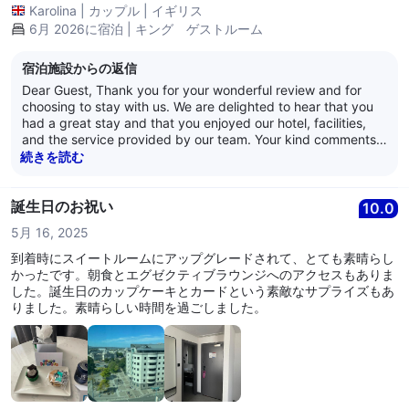
Karolina
|
カップル
|
イギリス
6月 2026に宿泊 | キング ゲストルーム
宿泊施設からの返信
Dear Guest, Thank you for your wonderful review and for
choosing to stay with us. We are delighted to hear that you
had a great stay and that you enjoyed our hotel, facilities,
and the service provided by our team. Your kind comments
will be shared with our colleagues, who will be thrilled to
続きを読む
know they helped make your visit so enjoyable. We also
appreciate your feedback regarding the breakfast labelling
for dietary suitability and allergens. This is a valuable
誕生日のお祝い
10.0
suggestion, and we will share it with our Food & Beverage
5月 16, 2025
team as we continually look for ways to improve the dining
experience for all of our guests. We hope to have the
到着時にスイートルームにアップグレードされて、とても素晴らし
pleasure of welcoming you back to Hilton Cardiff again soon.
かったです。朝食とエグゼクティブラウンジへのアクセスもありま
Kind regards, Ceri - Guest Relations Manager
した。誕生日のカップケーキとカードという素敵なサプライズもあ
りました。素晴らしい時間を過ごしました。