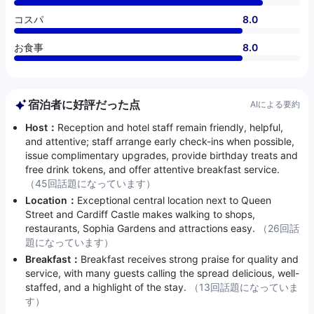
コスパ
8.0
お食事
8.0
宿泊者に好評だった点
AIによる要約
Host：
Reception and hotel staff remain friendly, helpful,
and attentive; staff arrange early check-ins when possible,
issue complimentary upgrades, provide birthday treats and
free drink tokens, and offer attentive breakfast service.
（45回話題になっています）
Location：
Exceptional central location next to Queen
Street and Cardiff Castle makes walking to shops,
restaurants, Sophia Gardens and attractions easy.
（26回話
題になっています）
Breakfast：
Breakfast receives strong praise for quality and
service, with many guests calling the spread delicious, well-
staffed, and a highlight of the stay.
（13回話題になっていま
す）