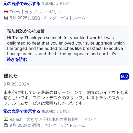
元の言語で表示する
生成AIによる翻訳
Tracy
|
カップル
|
イギリス
5月 2025に宿泊 | キング ゲストルーム
宿泊施設からの返信
Hi Tracy Thank you so much for your kind words! I was
delighted to hear that you enjoyed your suite upgrade which
I arranged and the added touches like breakfast, Executive
Lounge access, and the birthday cupcake and card. It's
wonderful to know you had such an amazing time and we
続きを読む
hope to welcome you back again soon for another special
stay! Please would you mind sending me an email to
Rachel.Williams@hilton.com as I would love to get in touch
優れた
9.2
with you directly. Kind regards Rachel Williams Guest
9月 29, 2024
Relations Manager
市中心に接している最高のロケーションで、朝食のレイアウトも素
晴らしいです。フロントデスクのスタッフ、レストランのスタッ
フ、ルームサービスは素晴らしかったです。
元の言語で表示する
生成AIによる翻訳
Rajesh
|
大きなお子様連れの家族旅行
|
インド
9月 2024に宿泊 | キング ゲストルーム