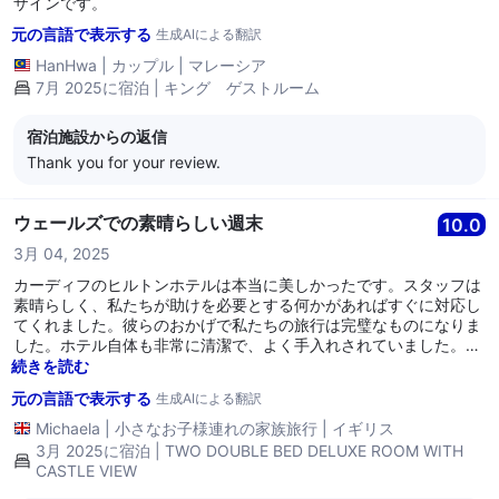
ザインです。
元の言語で表示する
生成AIによる翻訳
HanHwa
|
カップル
|
マレーシア
7月 2025に宿泊 | キング ゲストルーム
宿泊施設からの返信
Thank you for your review.
ウェールズでの素晴らしい週末
10.0
3月 04, 2025
カーディフのヒルトンホテルは本当に美しかったです。スタッフは
素晴らしく、私たちが助けを必要とする何かがあればすぐに対応し
てくれました。彼らのおかげで私たちの旅行は完璧なものになりま
した。ホテル自体も非常に清潔で、よく手入れされていました。朝
の朝食はお金を払う価値があり、絶対に美味しかったです。ここに
続きを読む
また泊まりたいです。
元の言語で表示する
生成AIによる翻訳
Michaela
|
小さなお子様連れの家族旅行
|
イギリス
3月 2025に宿泊 | TWO DOUBLE BED DELUXE ROOM WITH
CASTLE VIEW