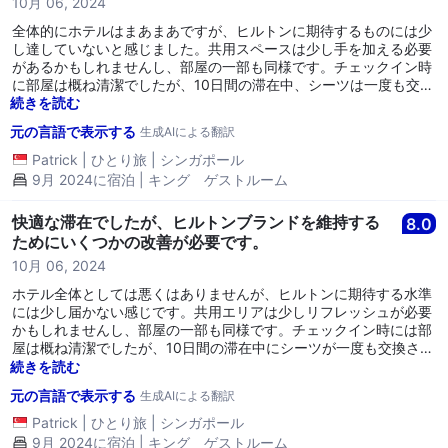
10月 06, 2024
全体的にホテルはまあまあですが、ヒルトンに期待するものには少
し達していないと感じました。共用スペースは少し手を加える必要
があるかもしれませんし、部屋の一部も同様です。チェックイン時
に部屋は概ね清潔でしたが、10日間の滞在中、シーツは一度も交換
されませんでしたが、毎日ベッドは整えられていました。また、毎
続きを読む
日新しいタオルも提供され、スナックも補充されていたので良かっ
元の言語で表示する
生成AIによる翻訳
たです。 スタッフは非常に親切で、常に礼儀正しく、助けてくれま
した。 特に一泊または二泊以上宿泊する旅行者にとっては、朝食の
Patrick
|
ひとり旅
|
シンガポール
メニューに少し変化があると良いかもしれません。
9月 2024に宿泊 | キング ゲストルーム
快適な滞在でしたが、ヒルトンブランドを維持する
8.0
ためにいくつかの改善が必要です。
10月 06, 2024
ホテル全体としては悪くはありませんが、ヒルトンに期待する水準
には少し届かない感じです。共用エリアは少しリフレッシュが必要
かもしれませんし、部屋の一部も同様です。チェックイン時には部
屋は概ね清潔でしたが、10日間の滞在中にシーツが一度も交換され
ることはありませんでしたが、毎日ベッドは整えられました。新し
続きを読む
いタオルは毎日提供され、スナックも補充されるのは良かったで
元の言語で表示する
生成AIによる翻訳
す。 スタッフは非常に親切で、常に礼儀正しく、助けてくれまし
た。 特に1泊や2泊以上の旅行者には、朝食メニューの軽いローテ
Patrick
|
ひとり旅
|
シンガポール
ーションがあると良いかもしれません。
9月 2024に宿泊 | キング ゲストルーム