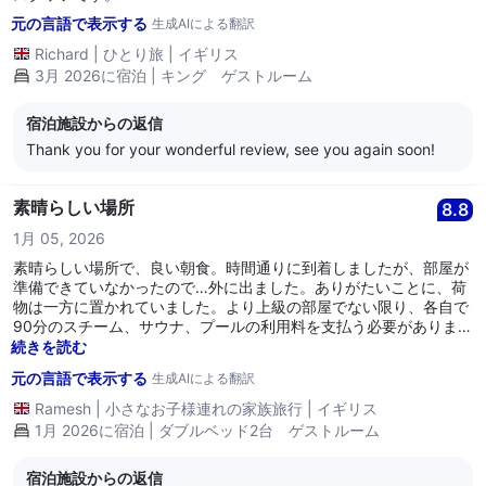
元の言語で表示する
生成AIによる翻訳
Richard
|
ひとり旅
|
イギリス
3月 2026に宿泊 | キング ゲストルーム
宿泊施設からの返信
Thank you for your wonderful review, see you again soon!
素晴らしい場所
8.8
1月 05, 2026
素晴らしい場所で、良い朝食。時間通りに到着しましたが、部屋が
準備できていなかったので…外に出ました。ありがたいことに、荷
物は一方に置かれていました。より上級の部屋でない限り、各自で
90分のスチーム、サウナ、プールの利用料を支払う必要がありま
す。サービスは迅速で簡潔でした。ありがとうございます。
続きを読む
元の言語で表示する
生成AIによる翻訳
Ramesh
|
小さなお子様連れの家族旅行
|
イギリス
1月 2026に宿泊 | ダブルベッド2台 ゲストルーム
宿泊施設からの返信