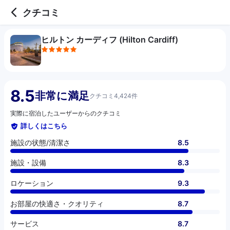
5 out of 5 stars
施設の状態/清潔さ
施設・設備
ロケーション
お部屋の快適さ・クオリティ
サービス
コスパ
お食事
クチコミ
ヒルトン カーディフ (Hilton Cardiff)
8.5
非常に満足
クチコミ4,424件
実際に宿泊したユーザーからのクチコミ
詳しくはこちら
施設の状態/清潔さ
8.5
施設・設備
8.3
ロケーション
9.3
お部屋の快適さ・クオリティ
8.7
サービス
8.7