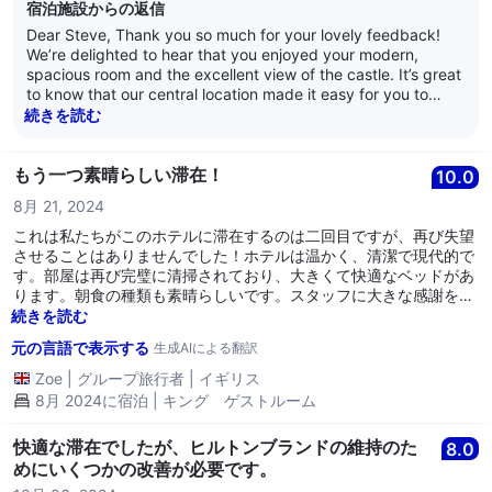
宿泊施設からの返信
Dear Steve, Thank you so much for your lovely feedback!
We’re delighted to hear that you enjoyed your modern,
spacious room and the excellent view of the castle. It’s great
to know that our central location made it easy for you to
explore the city, parks, and Cardiff Castle. We appreciate
続きを読む
your comments regarding parking. While we don’t have on-
site parking, we understand this can be inconvenient, and
your feedback will help us continue working on clearer
もう一つ素晴らしい滞在！
10.0
guidance for guests arriving by car. Overall, we’re really
8月 21, 2024
pleased you enjoyed your stay with us at the Hilton, and we
hope to welcome you back again soon! Kind Regards Hilton
これは私たちがこのホテルに滞在するのは二回目ですが、再び失望
Cardiff Team
させることはありませんでした！ホテルは温かく、清潔で現代的で
す。部屋は再び完璧に清掃されており、大きくて快適なベッドがあ
ります。朝食の種類も素晴らしいです。スタッフに大きな感謝を伝
えたいです。受付の女性は丁寧で友好的で、私たちを迎えるために
続きを読む
大きな笑顔を見せてくれました。私たちは早めに到着しましたが、
元の言語で表示する
生成AIによる翻訳
彼女は部屋の空き状況を確認し、早めに部屋に入れるようにしてく
れました。朝食のチェックインを担当してくれた別のスタッフから
Zoe
|
グループ旅行者
|
イギリス
も同様の挨拶を受けました。彼女は朝食ルームのセットアップにつ
8月 2024に宿泊 | キング ゲストルーム
いて説明してくれました…何も面倒だとは言いませんでした！この
ホテルには大きな賞賛を送りたいです！私たちは間違いなく戻って
快適な滞在でしたが、ヒルトンブランドの維持のた
8.0
きます！本当にありがとうございます😊
めにいくつかの改善が必要です。