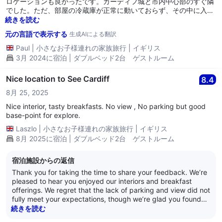
ロケーションも良かったです。カーディフ城と市内中心部のすぐ隣
でした。ただ、部屋の冷蔵庫が正常に動いておらず、その中に入れ
ていた食べ物を無駄にしてしまいました。レセプションは問題につ
続きを読む
いて謝罪し、食べ物の損失について返金する前に故障を調査すると
元の言語で表示する
生成AIによる翻訳
のことでした。正直なところ、私たちが滞在中に対応できたはずで
す。もっとプロフェッショナルだったでしょう。
Paul
|
小さなお子様連れの家族旅行
|
イギリス
3月 2024に宿泊 | ダブルベッド2台 ゲストルーム
Nice location to See Cardiff
8.4
8月 25, 2025
Nice interior, tasty breakfasts. No view , No parking but good
base-point for explore.
Laszlo
|
小さなお子様連れの家族旅行
|
イギリス
8月 2025に宿泊 | ダブルベッド2台 ゲストルーム
宿泊施設からの返信
Thank you for taking the time to share your feedback. We’re
pleased to hear you enjoyed our interiors and breakfast
offerings. We regret that the lack of parking and view did not
fully meet your expectations, though we’re glad you found
our location convenient for exploring the city. For your next
続きを読む
visit, we would recommend booking one of our castle view