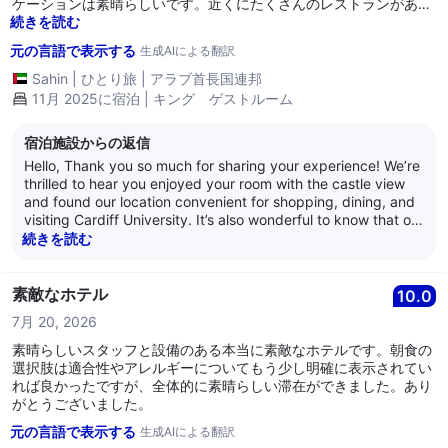
ケーションは素晴らしいです。近くにたくさんのレストランがあり
ます。滞在中にジムやプールを重視する方には、このホテルは完璧
続きを読む
な選択です。
元の言語で表示する
生成AIによる翻訳
Sahin
|
ひとり旅
|
アラブ首長国連邦
11月 2025に宿泊 | キング ゲストルーム
宿泊施設からの返信
Hello, Thank you so much for sharing your experience! We’re
thrilled to hear you enjoyed your room with the castle view
and found our location convenient for shopping, dining, and
visiting Cardiff University. It’s also wonderful to know that our
gym and swimming facilities met your expectations, we aim
続きを読む
to provide something for every guest. We look forward to
welcoming you back to Hilton Cardiff on your next visit! Best
regards, Hilton Cardiff Team
素敵なホテル
10.0
7月 20, 2026
素晴らしいスタッフと設備のある本当に素敵なホテルです。朝食の
選択肢は適合性やアレルギーについてもう少し明確に表示されてい
れば良かったですが、全体的に素晴らしい滞在ができました。あり
がとうございました。
元の言語で表示する
生成AIによる翻訳