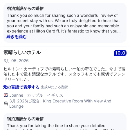
く、記憶に残るものでした。私たちはこの地域を訪れる人にヒルト
宿泊施設からの返信
ン・カーディフを強くお勧めしますし、将来再度宿泊することを楽
しみにしています。
Thank you so much for sharing such a wonderful review of
your recent stay with us. We are truly delighted to hear that
you and your family had such an enjoyable and memorable
experience at Hilton Cardiff. It’s fantastic to know that you
felt warmly welcomed from the moment you arrived and that
続きを読む
our team helped make your stay comfortable and special.
Your kind comments about the staff, the cleanliness and
comfort of your room, and our central location are greatly
素晴らしいホテル
10.0
appreciated. Providing friendly, attentive service is
3月 05, 2026
something we take great pride in, so it means a great deal to
hear that every member of the team you encountered
ヒルトン・カーディフでの素晴らしい一泊の滞在でした。今まで宿
contributed positively to your stay. We will be sure to share
泊した中で最も清潔なホテルです。スタッフもとても親切でフレン
your lovely feedback with them. Thank you as well for
ドリーでした。
recommending us to others. We truly appreciate your
元の言語で表示する
生成AIによる翻訳
support and look forward to welcoming you and your family
back to Hilton Cardiff in the future. Warm regards, Ceri -
Joanne
|
カップル
|
イギリス
Guest Relations Manager
3月 2026に宿泊 | King Executive Room With View And
Lounge
宿泊施設からの返信
Thank you for taking the time to share your detailed