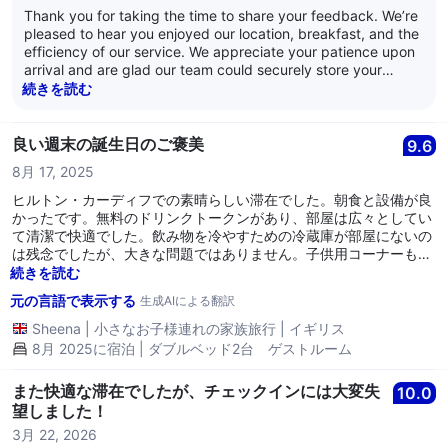
Thank you for taking the time to share your feedback. We’re
pleased to hear you enjoyed our location, breakfast, and the
efficiency of our service. We appreciate your patience upon
arrival and are glad our team could securely store your
luggage so you could make the most of your time. Your
続きを読む
comments regarding room readiness and spa access are
noted and appreciated, as they help us identify areas for
improvement. We hope to have the opportunity to welcome
良い週末の誕生日のご褒美
9.6
you back and provide an even smoother experience next
8月 17, 2025
time. Thank you again. Kind Regards Hilton Cardiff Team
ヒルトン・カーディフでの素晴らしい滞在でした。朝食と設備が良
かったです。無料のドリンクトークンがあり、部屋は広々としてい
て清潔で快適でした。飲み物を冷やすための冷蔵庫が部屋にないの
は残念でしたが、大きな問題ではありません。子供用コーナーも素
晴らしく、スタッフも素晴らしかったです。到着時と出発時に私た
続きを読む
ちを気にかけてくれたアスミタさんに感謝します。カーディフは忙
元の言語で表示する
生成AIによる翻訳
しい週末で、チームの素晴らしい組織力が感じられました。
Sheena
|
小さなお子様連れの家族旅行
|
イギリス
8月 2025に宿泊 | ダブルベッド2台 ゲストルーム
また快適な滞在でしたが、チェックインには大変失
10.0
望しました！
3月 22, 2026