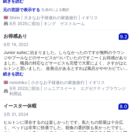
し、駐車場は高額です。また、受付スタッフから誤った情報を受け
続きを読む
understand how upsetting it must have been to have your
取り、元の料金を支払うために再度出入りしたため、追加で6〜7ポ
元の言語で表示する
生成AIによる翻訳
night disrupted in this way. Please rest assured that your
ンドの駐車料金がかかりました（バリアで支払えると言われまし
feedback h
た）。 客室のテレビからNetflixなどにアクセスする機能はありま
Shirin
|
大きなお子様連れの家族旅行
|
イギリス
せんでした。ミニ冷蔵庫もありませんでした。 トイレのフラッシュ
8月 2025に宿泊 | キング ゲストルーム
は不安定で、便座も壊れていました。 ヒルトンブランドや私が支払
った価格から期待されるものではありませんでした。
お得感あり
9.2
9月 19, 2022
Junior suiteに泊まりました。しらなかったのですが無料のラウン
ジやプールなどのサービスがついていたのですごーくお得感があり
ました。職員の対応などサービスも完璧で大変によく、さすがはヒ
ルトンと思いました。 改善点があるとすれば風呂がややカビていた
ので清掃はもう少ししっかりした方がよいです。
続きを読む
motohiko
|
小さなお子様連れの家族旅行
|
イギリス
9月 2022に宿泊 | ジュニアスイート エグゼクティブラウンジ
利用込
イースター休暇
8.0
3月 31, 2024
ヒルトンに滞在するのは楽しかったです。私たちの部屋は十分広
く、ベッドは非常に快適でした。朝食の選択肢も良かったですし、