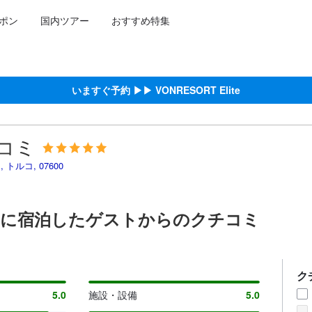
ポン
国内ツアー
おすすめ特集
泊施設に備わっていると予測される快適さや客室のレベルを示すもので
約をし、宿泊を終えたゲストから提供されています。実際の経験に基づ
ける高スコア
コア
高スコア
ア
いますぐ予約 ▶▶ VONRESORT Elite
チコミ
トゥ, トルコ, 07600
クチコミに宿泊したゲストからのクチコミ
ク
5.0
施設・設備
5.0