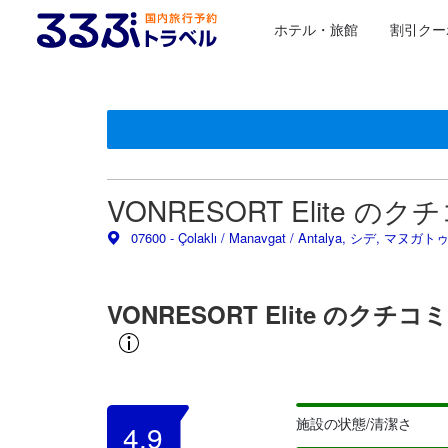
ホテル・旅館
割引クー
星評価は、提携サイトから受け取った情報であり、宿
るるぶトラベルに掲載されているクチコミは実際に予
tooltip
tooltip
施設の状態/清潔さスコア 5点満点中5点 マヌガトゥにお
施設・設備スコア 5点満点中5点 マヌガトゥにおける高ス
ロケーションスコア 5点満点中4.5点 マヌガトゥにおける
サービススコア 5点満点中5点 マヌガトゥにおける高スコ
コスパスコア 5点満点中5点 マヌガトゥにおける高スコア
VONRESORT Elite のク
07600 - Çolaklı / Manavgat / Antalya, シデ, マヌガ
VONRESORT Elite の
施設の状態/清潔さ
4.9