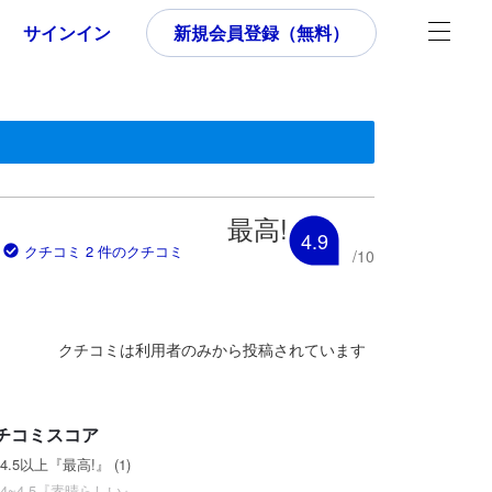
サインイン
新規会員登録（無料）
す。
いた内容であるため、これから宿泊選びをされるユーザーにとっても参
最高!
4.9
クチコミ 2 件のクチコミ
/
10
クチコミは利用者のみから投稿されています
チコミスコア
4.5以上『最高!』 (1)
4~4.5『素晴らしい』