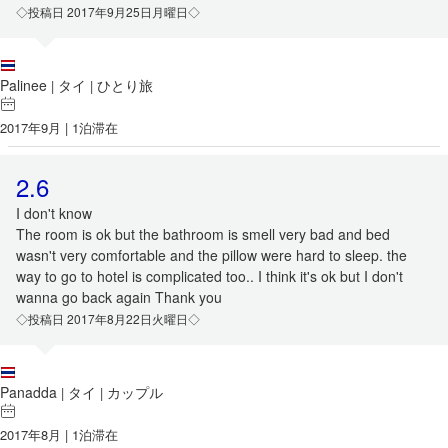
◇投稿日 2017年9月25日月曜日◇
Palinee
タイ
ひとり旅
|
|
2017年9月 | 1泊滞在
2.6
I don't know
The room is ok but the bathroom is smell very bad and bed
wasn't very comfortable and the pillow were hard to sleep. the
way to go to hotel is complicated too.. I think it's ok but I don't
wanna go back again Thank you
◇投稿日 2017年8月22日火曜日◇
Panadda
タイ
カップル
|
|
2017年8月 | 1泊滞在