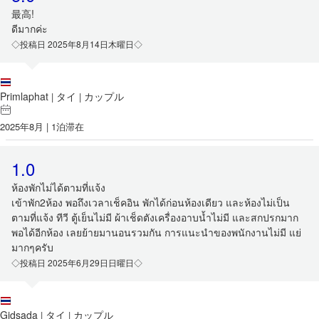
最高!
ดีมากค่ะ
◇投稿日 2025年8月14日木曜日◇
Primlaphat
タイ
カップル
|
|
2025年8月 | 1泊滞在
1.0
ห้องพักไม่ได้ตามที่แจ้ง
เข้าพัก2ห้อง พอถึงเวลาเช็คอิน พักได้ก่อนห้องเดียว และห้องไม่เป็น
ตามที่แจ้ง ทีวี ตู้เย็นไม่มี ผ้าเช็ดตังเครื่องอาบน้ำไม่มี และสกปรกมาก
พอได้อีกห้อง เลยย้ายมานอนรวมกัน การแนะนำของพนักงานไม่มี แย่
มากๆครับ
◇投稿日 2025年6月29日日曜日◇
Gidsada
タイ
カップル
|
|