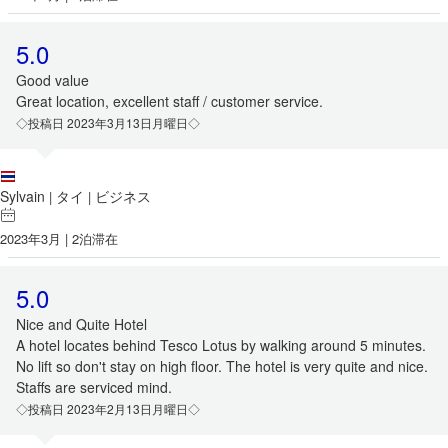
5.0
Good value
Great location, excellent staff / customer service.
◇投稿日 2023年3月13日月曜日◇
Sylvain
タイ
ビジネス
|
|
2023年3月 | 2泊滞在
5.0
Nice and Quite Hotel
A hotel locates behind Tesco Lotus by walking around 5 minutes.
No lift so don't stay on high floor. The hotel is very quite and nice.
Staffs are serviced mind.
◇投稿日 2023年2月13日月曜日◇