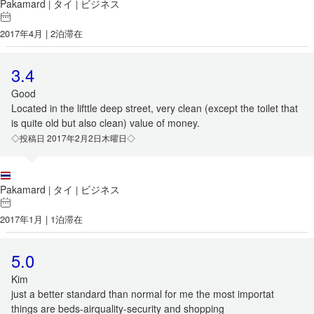
Pakamard
タイ
ビジネス
|
|
2017年4月 | 2泊滞在
3.4
Good
Located in the lifttle deep street, very clean (except the toilet that
is quite old but also clean) value of money.
◇投稿日 2017年2月2日木曜日◇
Pakamard
タイ
ビジネス
|
|
2017年1月 | 1泊滞在
5.0
Kim
just a better standard than normal for me the most importat
things are beds-airquality-security and shopping