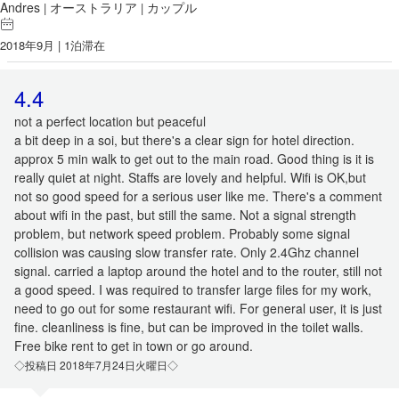
Andres
オーストラリア
カップル
|
|
2018年9月 | 1泊滞在
4.4
not a perfect location but peaceful
a bit deep in a soi, but there's a clear sign for hotel direction.
approx 5 min walk to get out to the main road. Good thing is it is
really quiet at night. Staffs are lovely and helpful. Wifi is OK,but
not so good speed for a serious user like me. There's a comment
about wifi in the past, but still the same. Not a signal strength
problem, but network speed problem. Probably some signal
collision was causing slow transfer rate. Only 2.4Ghz channel
signal. carried a laptop around the hotel and to the router, still not
a good speed. I was required to transfer large files for my work,
need to go out for some restaurant wifi. For general user, it is just
fine. cleanliness is fine, but can be improved in the toilet walls.
Free bike rent to get in town or go around.
◇投稿日 2018年7月24日火曜日◇