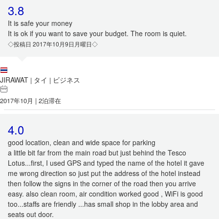
3.8
It is safe your money
It is ok if you want to save your budget. The room is quiet.
◇投稿日 2017年10月9日月曜日◇
JIRAWAT
タイ
ビジネス
|
|
2017年10月 | 2泊滞在
4.0
good location, clean and wide space for parking
a little bit far from the main road but just behind the Tesco
Lotus...first, I used GPS and typed the name of the hotel it gave
me wrong direction so just put the address of the hotel instead
then follow the signs in the corner of the road then you arrive
easy. also clean room, air condition worked good , WiFi is good
too...staffs are friendly ...has small shop in the lobby area and
seats out door.