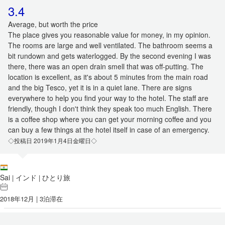
3.4
Average, but worth the price
The place gives you reasonable value for money, in my opinion.
The rooms are large and well ventilated. The bathroom seems a
bit rundown and gets waterlogged. By the second evening I was
there, there was an open drain smell that was off-putting. The
location is excellent, as it's about 5 minutes from the main road
and the big Tesco, yet it is in a quiet lane. There are signs
everywhere to help you find your way to the hotel. The staff are
friendly, though I don't think they speak too much English. There
is a coffee shop where you can get your morning coffee and you
can buy a few things at the hotel itself in case of an emergency.
◇投稿日 2019年1月4日金曜日◇
Sai
インド
ひとり旅
|
|
2018年12月 | 3泊滞在