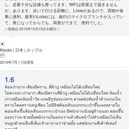
し、必要十分な設備も整ってます。WiFiは部屋まで届きません
が、あります。歩いて行ける距離に、Lotasがあるので、買物や食
事に便利。最寄のLotasには、銀行のマイクロブランチが入ってい
て、夜になってからでも、両替ができて、便利でした。
◇投稿日 2015年10月13日火曜日◇
Kiyoko
日本
カップル
|
|
2015年7月 | 1泊滞在
1.6
ห้องเก่ามาก เตียงมีคราบ..ที่ผ้าปู เหมือนไม่ได้เปลี่ยนใหม่
ไม่ตรงปก เก่ามาก เตียงมีคราบที่ผ้าปู เหมือนไม่ได้เปลี่ยนใหม่ ห้องน้ำ
เก่าเหมือนห้องน้ำวัด แถมมีรูช่องแปลกๆ ตามผนังห้องน้ำด้านบนเป็น
คราบไคลคราบสบู่เพียบ ไม่มีลิฟต้องเดินแบกกระเป๋าขึ้นเองหลายใบ
ตอนเดินขึ้นห้องเดินแบกกระเป๋าเอง มีพนักงานนั่งอยู่ด้านนอก ตอนขึ้น
มองๆว่าจะช่วยมั้ยพนักงานก็มองๆเราแล้วหันหน้าไปทำเหมือนไม่เห็น
จนลูกค้าคนอื่นที่เห็นเข้ามาถามว่าช่วยมั้ย แต่พนักงานที่เค้าท์เตอร์