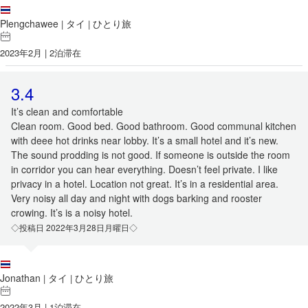
Plengchawee
タイ
ひとり旅
|
|
2023年2月 | 2泊滞在
3.4
It’s clean and comfortable
Clean room. Good bed. Good bathroom. Good communal kitchen
with deee hot drinks near lobby. It’s a small hotel and it’s new.
The sound prodding is not good. If someone is outside the room
in corridor you can hear everything. Doesn’t feel private. I like
privacy in a hotel. Location not great. It’s in a residential area.
Very noisy all day and night with dogs barking and rooster
crowing. It’s is a noisy hotel.
◇投稿日 2022年3月28日月曜日◇
Jonathan
タイ
ひとり旅
|
|
2022年3月 | 1泊滞在