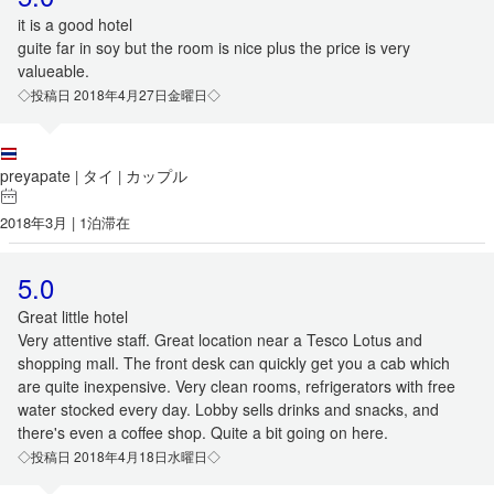
it is a good hotel
guite far in soy but the room is nice plus the price is very
valueable.
◇投稿日 2018年4月27日金曜日◇
preyapate
タイ
カップル
|
|
2018年3月 | 1泊滞在
5.0
Great little hotel
Very attentive staff. Great location near a Tesco Lotus and
shopping mall. The front desk can quickly get you a cab which
are quite inexpensive. Very clean rooms, refrigerators with free
water stocked every day. Lobby sells drinks and snacks, and
there's even a coffee shop. Quite a bit going on here.
◇投稿日 2018年4月18日水曜日◇