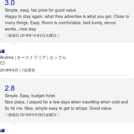
3.0
Simple, easy, fair price for good value
Happy to stay again, what they advertise is what you get. Close to
many things. Easy. Room is comfortable, bed lovely, aircon
works...nice stay
◇投稿日 2018年10月2日火曜日◇
Andres
オーストラリア
カップル
|
|
2018年9月 | 1泊滞在
2.8
Simple. Easy, budget hotel
Nice place, I stayed for a few days when travelling when cold and
flu hit me. Nice, simple easy to get to shops. Good value.
◇投稿日 2018年9月28日金曜日◇