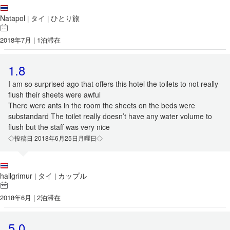
Natapol
タイ
ひとり旅
|
|
2018年7月 | 1泊滞在
1.8
I am so surprised ago that offers this hotel the toilets to not really
flush their sheets were awful
There were ants in the room the sheets on the beds were
substandard The toilet really doesn’t have any water volume to
flush but the staff was very nice
◇投稿日 2018年6月25日月曜日◇
hallgrimur
タイ
カップル
|
|
2018年6月 | 2泊滞在
5.0