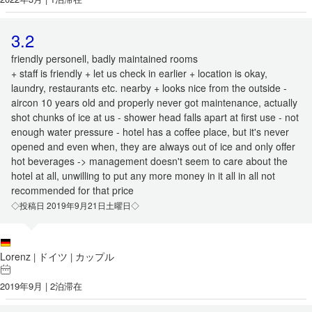
3.2
friendly personell, badly maintained rooms
+ staff is friendly + let us check in earlier + location is okay,
laundry, restaurants etc. nearby + looks nice from the outside -
aircon 10 years old and properly never got maintenance, actually
shot chunks of ice at us - shower head falls apart at first use - not
enough water pressure - hotel has a coffee place, but it's never
opened and even when, they are always out of ice and only offer
hot beverages -> management doesn't seem to care about the
hotel at all, unwilling to put any more money in it all in all not
recommended for that price
◇投稿日 2019年9月21日土曜日◇
Lorenz
ドイツ
カップル
|
|
2019年9月 | 2泊滞在