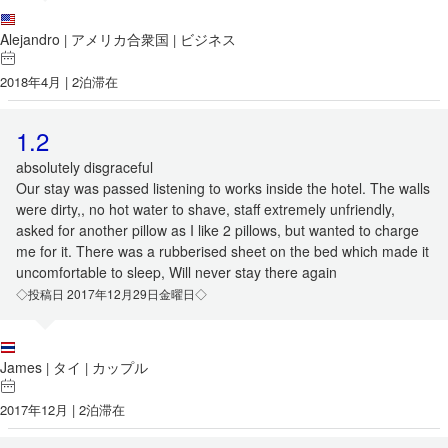
Alejandro
アメリカ合衆国
ビジネス
|
|
2018年4月 | 2泊滞在
1.2
absolutely disgraceful
Our stay was passed listening to works inside the hotel. The walls
were dirty,, no hot water to shave, staff extremely unfriendly,
asked for another pillow as I like 2 pillows, but wanted to charge
me for it. There was a rubberised sheet on the bed which made it
uncomfortable to sleep, Will never stay there again
◇投稿日 2017年12月29日金曜日◇
James
タイ
カップル
|
|
2017年12月 | 2泊滞在