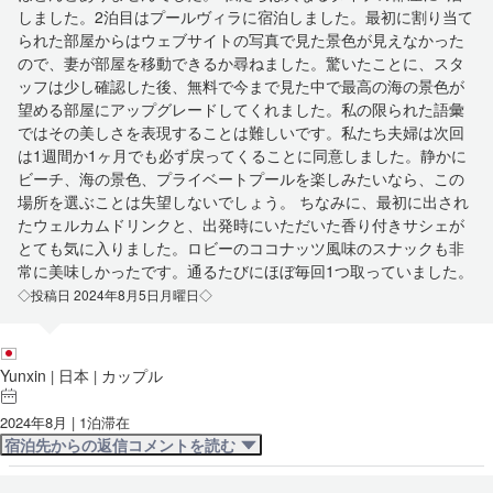
しました。2泊目はプールヴィラに宿泊しました。最初に割り当て
られた部屋からはウェブサイトの写真で見た景色が見えなかった
ので、妻が部屋を移動できるか尋ねました。驚いたことに、スタ
ッフは少し確認した後、無料で今まで見た中で最高の海の景色が
望める部屋にアップグレードしてくれました。私の限られた語彙
ではその美しさを表現することは難しいです。私たち夫婦は次回
は1週間か1ヶ月でも必ず戻ってくることに同意しました。静かに
ビーチ、海の景色、プライベートプールを楽しみたいなら、この
場所を選ぶことは失望しないでしょう。 ちなみに、最初に出され
たウェルカムドリンクと、出発時にいただいた香り付きサシェが
とても気に入りました。ロビーのココナッツ風味のスナックも非
常に美味しかったです。通るたびにほぼ毎回1つ取っていました。
◇投稿日 2024年8月5日月曜日◇
Yunxin
日本
カップル
|
|
2024年8月 | 1泊滞在
宿泊先からの返信コメントを読む