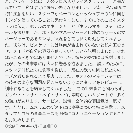
と、パッケージには「肉のフロス入りライスクラッカー」と書か
れていて、私はすぐに気分が悪くなりました。 翌朝、私は朝食で
特に注意を払い、スタッフがベーコンとハッシュブラウンに同じ
トングを使っていることに気付きました。すぐにそのことをスタ
ッフに伝え、ホテルのマネージャーとゼネラルマネージャーにメ
ールを送りました。ホテルのマネージャーと現地のもう一人のマ
ネージャーであるタンは、状況をとても良く対処してくれまし
た。彼らは、ビスケットには豚肉が含まれていないと私を安心さ
せ、メイドが自分の容器を使っていたことを説明しました。それ
は起こるべきではありませんでした。彼らの努力には感謝しまし
たが、その出来事には大いに懸念を抱きました。 説明のために、
スタッフは私たちに食事を提供し、滞在の残りの間に私たちのニ
ーズが満たされるよう尽力しました。ホテルのマネージャーは、
今後そのような問題が起こらないようにスタッフをレビューし、
訓練することを約束してくれました。 この出来事にも関わらず、
ガリヤ・トンサイ・ベイ・サムイは素晴らしいリゾートで、多く
の魅力があります。サービス、設備、全体的な雰囲気は一流で
す。ただし、ムスリムのゲストには食事について特に注意し、ス
タッフと自分の食事ニーズを明確にコミュニケーションすること
をお勧めします。
◇投稿日 2024年6月7日金曜日◇