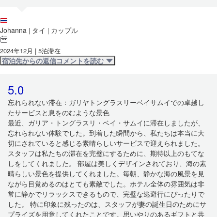
Johanna
タイ
カップル
|
|
2024年12月 | 5泊滞在
宿泊先からの返信コメントを読む
5.0
忘れられない滞在：ガリヤトングラスリーベイサムイでの卓越し
たサービスと息をのむような景色
最近、ガリア・トングラスリ・ベイ・サムイに滞在しましたが、
忘れられない体験でした。到着した瞬間から、私たちは本当に大
切にされていると感じる素晴らしいサービスで迎えられました。
スタッフは私たちの滞在を完璧にするために、期待以上のもてな
しをしてくれました。 部屋は美しくデザインされており、海の素
晴らしい景色を提供してくれました。毎朝、静かな海の風景を見
ながら目覚めるのはとても素敵でした。ホテル全体の雰囲気は非
常に静かでリラックスできるもので、完璧な逃避行にぴったりで
した。 特に印象に残ったのは、スタッフが妻の誕生日のためにサ
プライズを用意してくれたことです。思いやりのあるギフトと共