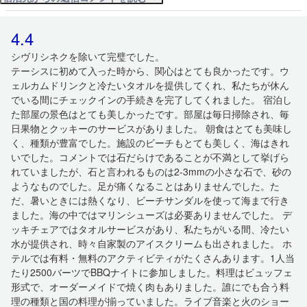
4.4
シヴリシネクを除いて完璧でした。
テーシスに初めて入った時から、関心はとても良かったです。ウ
ェルカムドリンクと冷たいタオルを提供してくれ、私たちが休ん
でいる間にチェックインの手続きを完了してくれました。 宿泊し
た部屋の景色はとても美しかったです。部屋は毎日掃除され、毎
日果物とクッキーのサービスがありました。 朝食はとても美味し
く、種類が豊富でした。施設のビーチもとても美しく、海はきれ
いでした。コメントでは石だらけであることが不満として挙げら
れていましたが、石と言われるものは2-3mmの小さな石で、砂の
ようなものでした。足が痛くなることはありませんでした。た
だ、暑いときには熱くなり、ビーチサンダルを使って海まで行き
ました。海の中ではマリンシューズは必要ありませんでした。 デ
ッキチェアではタオルサービスがあり、私たちがいる間、冷たい
水が提供され、時々自家製のアイスクリームも出されました。 ホ
テルでは有料・無料のアクティビティがたくさんあります。1人当
たり2500バーツでBBQナイトに参加しました。料理はビュッフェ
形式で、オーダーメイドで焼く肉もありました。誰にでも合う料
理の種類と国の料理が揃っていました。ライブ音楽と火のショー