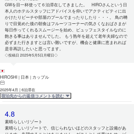
GWを目一杯使って６泊滞在してきました。 HIROさんという日
本人のホテルスタッフにアドバイスを仰いでアクティビティに出
かけたりビーチや部屋のプールでまったりしたり・・・。 鳥の囀
りで目覚めた後の朝食はフルーツコーナーの気さくなおばさまが
毎日作ってくれるスムージーを始め、ビュッフェスタイルなのに
飽きる事はありませんでした。 もう熟年を超えて老年夫婦なので
必ずまた行きますとは言い難いですが、機会と健康に恵まれれば
是非再訪したいと思ってます。
◇投稿日 2025年5月5日月曜日◇
HIROSHI
日本
カップル
|
|
2025年4月 | 6泊滞在
宿泊先からの返信コメントを読む
4.8
素晴らしいリゾート
素晴らしいリゾートで、信じられないほどのスタッフと設備があ