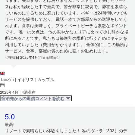
ります。失望することはありません。ゲストとして受けたサービ
スは私が経験した中で最高で、皆が非常に親切で、滞在を素晴ら
しいものにするために努力しています。バギーは24時間いつでも
サービスを提供しており、電話一本でお部屋からの送迎をしてく
れます。食事は美味しく、プライベートビーチも素敵なポイント
です。 唯一の欠点は、他の賑やかなエリアに比べて少し静かな場
所にあることです。私たちは毎晩別の場所に行くためにキャンを
利用していました（費用がかかります）。 全体的に、この場所は
サービス、食事、部屋の質のために強くお勧めします。
◇投稿日 2025年4月11日金曜日◇
Tanzim
イギリス
カップル
|
|
2025年4月 | 4泊滞在
宿泊先からの返信コメントを読む
5.0
最高!
リゾートで素晴らしい体験をしました！ 私のヴィラ（303）のデ