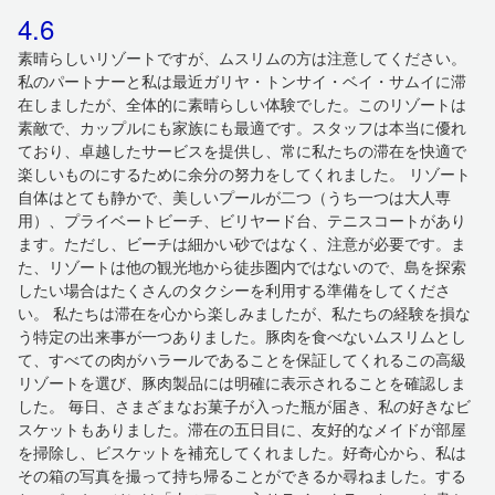
4.6
素晴らしいリゾートですが、ムスリムの方は注意してください。
私のパートナーと私は最近ガリヤ・トンサイ・ベイ・サムイに滞
在しましたが、全体的に素晴らしい体験でした。このリゾートは
素敵で、カップルにも家族にも最適です。スタッフは本当に優れ
ており、卓越したサービスを提供し、常に私たちの滞在を快適で
楽しいものにするために余分の努力をしてくれました。 リゾート
自体はとても静かで、美しいプールが二つ（うち一つは大人専
用）、プライベートビーチ、ビリヤード台、テニスコートがあり
ます。ただし、ビーチは細かい砂ではなく、注意が必要です。ま
た、リゾートは他の観光地から徒歩圏内ではないので、島を探索
したい場合はたくさんのタクシーを利用する準備をしてくださ
い。 私たちは滞在を心から楽しみましたが、私たちの経験を損な
う特定の出来事が一つありました。豚肉を食べないムスリムとし
て、すべての肉がハラールであることを保証してくれるこの高級
リゾートを選び、豚肉製品には明確に表示されることを確認しま
した。 毎日、さまざまなお菓子が入った瓶が届き、私の好きなビ
スケットもありました。滞在の五日目に、友好的なメイドが部屋
を掃除し、ビスケットを補充してくれました。好奇心から、私は
その箱の写真を撮って持ち帰ることができるか尋ねました。する