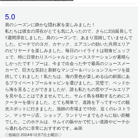
5.0
肩のシーズンに静かな隠れ家を楽しみました！
私たちは彼女の滞在がとても気に入ったので、さらに2泊延長して
1週間滞在しました。肩のシーズンで、あまり混雑していませんで
した。ビーチでのヨガ、カヤック、エアコンの効いた共用エリア
のビリヤードを楽しみました。毎日のハイライトは朝食ビュッフ
ェで、特に日替わりスペシャルとジュースステーションが素晴ら
しかったです！プーは、今まで出会った中で最高のジュースメー
カーで、巨大な笑顔と新鮮なマンゴー＆パッションフルーツを提
供してくれました！私たちは、海の景色が楽しめる山の斜面にあ
るプライベートプールキャビンを選びました。完璧で、ベッドか
ら海を見ることができましたが、誰も私たちの窓やプールエリア
を見やることはできませんでした。サムイ島を移動するためにス
クーターを借りました。とても簡単で、道路を下ってすべての観
光スポットに行きました。漁師の市場まで15分、近くのレストラ
ン、マッサージ店、ショップ、ランドリーまでもさらに短い距離
でした。このホテルは、サムイの賑やかで忙しい道路やビーチか
ら逃れるのに非常におすすめです。🙏🏼
◇投稿日 2024年12月7日土曜日◇