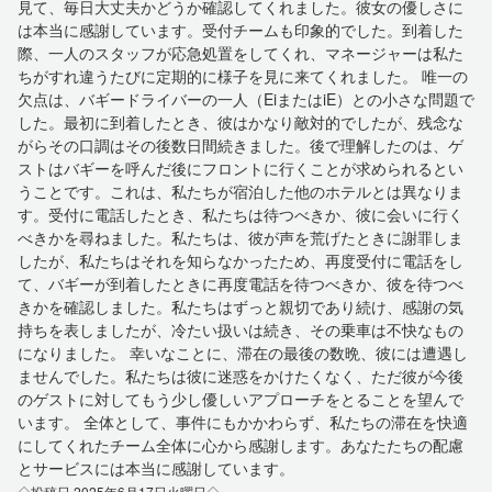
見て、毎日大丈夫かどうか確認してくれました。彼女の優しさに
は本当に感謝しています。受付チームも印象的でした。到着した
際、一人のスタッフが応急処置をしてくれ、マネージャーは私た
ちがすれ違うたびに定期的に様子を見に来てくれました。 唯一の
欠点は、バギードライバーの一人（EiまたはiE）との小さな問題で
した。最初に到着したとき、彼はかなり敵対的でしたが、残念な
がらその口調はその後数日間続きました。後で理解したのは、ゲ
ストはバギーを呼んだ後にフロントに行くことが求められるとい
うことです。これは、私たちが宿泊した他のホテルとは異なりま
す。受付に電話したとき、私たちは待つべきか、彼に会いに行く
べきかを尋ねました。私たちは、彼が声を荒げたときに謝罪しま
したが、私たちはそれを知らなかったため、再度受付に電話をし
て、バギーが到着したときに再度電話を待つべきか、彼を待つべ
きかを確認しました。私たちはずっと親切であり続け、感謝の気
持ちを表しましたが、冷たい扱いは続き、その乗車は不快なもの
になりました。 幸いなことに、滞在の最後の数晩、彼には遭遇し
ませんでした。私たちは彼に迷惑をかけたくなく、ただ彼が今後
のゲストに対してもう少し優しいアプローチをとることを望んで
います。 全体として、事件にもかかわらず、私たちの滞在を快適
にしてくれたチーム全体に心から感謝します。あなたたちの配慮
とサービスには本当に感謝しています。
◇投稿日 2025年6月17日火曜日◇