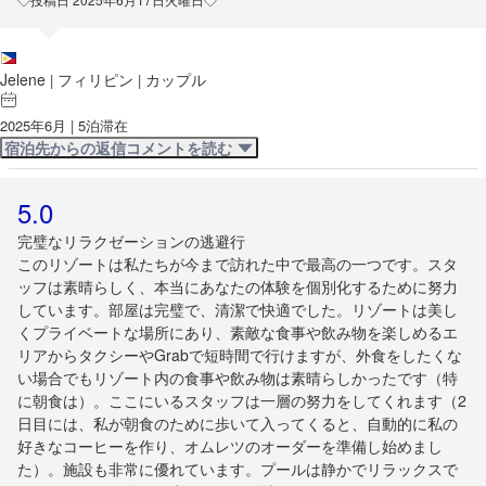
Jelene
フィリピン
カップル
|
|
2025年6月 | 5泊滞在
宿泊先からの返信コメントを読む
5.0
完璧なリラクゼーションの逃避行
このリゾートは私たちが今まで訪れた中で最高の一つです。スタ
ッフは素晴らしく、本当にあなたの体験を個別化するために努力
しています。部屋は完璧で、清潔で快適でした。リゾートは美し
くプライベートな場所にあり、素敵な食事や飲み物を楽しめるエ
リアからタクシーやGrabで短時間で行けますが、外食をしたくな
い場合でもリゾート内の食事や飲み物は素晴らしかったです（特
に朝食は）。ここにいるスタッフは一層の努力をしてくれます（2
日目には、私が朝食のために歩いて入ってくると、自動的に私の
好きなコーヒーを作り、オムレツのオーダーを準備し始めまし
た）。施設も非常に優れています。プールは静かでリラックスで