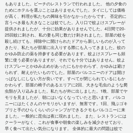
もありました。ビーチのレストランで行われました。 他の夕食の
ためにホテルを選ぶことはありませんでした。タイにしては価格
が高く、料理が私たちの興味を引かなかったからです。 否定的に
言うべき最も大きなことは蚊でした。入り口で蚊よけスプレーが
提供されましたが、十分に効果がありませんでした。4日間で20-
25回蚊に刺され、私の妻も同じ数だけ刺されました。部屋の蚊を
殺し続けても、掃除中に開けられたドアから新しいものが入って
きたり、私たちが部屋に出入りする際にも入ってきました。蚊の
かゆみ防止の薬を持参する必要があります。蚊よけスプレーも頻
繁に使う必要がありますが、それでも十分ではありません。蚊よ
けスプレーとかゆみ止めがあったにもかかわらず、かゆみは避け
られず、耐えがたいものでした。部屋のバルコニーのドアは開け
っぱなしにしない方が良いです。すべてが閉じられているにもか
かわらず、部屋の椅子のあるエリアに2回、大きな毛虫のような爬
虫類が入り込みました。私たちが外に出しました。1晩、部屋でヤ
モリを見ましたが、朝にはいなくなっていたと思います。バルコ
ニーにはたくさんのヤモリがいますが、無害です。1回、飛ぶゴキ
ブリと手のひらくらいのジャンプができるクモもバルコニーに来
ました。一般的に昆虫は夜に現れました。 また、レストランには
クーラーがなく、これが食事や朝食の楽しみを減少させており、
早く食べて出たい気分になります。 全体的に最大の問題は蚊で