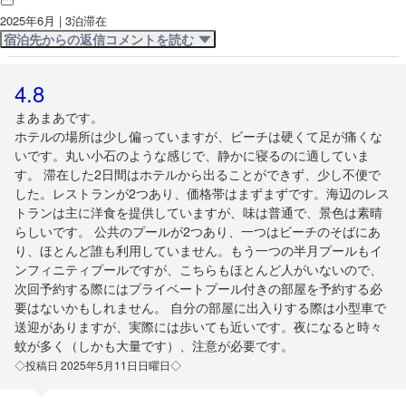
2025年6月 | 3泊滞在
宿泊先からの返信コメントを読む
4.8
まあまあです。
ホテルの場所は少し偏っていますが、ビーチは硬くて足が痛くな
いです。丸い小石のような感じで、静かに寝るのに適していま
す。 滞在した2日間はホテルから出ることができず、少し不便で
した。レストランが2つあり、価格帯はまずまずです。海辺のレス
トランは主に洋食を提供していますが、味は普通で、景色は素晴
らしいです。 公共のプールが2つあり、一つはビーチのそばにあ
り、ほとんど誰も利用していません。もう一つの半月プールもイ
ンフィニティプールですが、こちらもほとんど人がいないので、
次回予約する際にはプライベートプール付きの部屋を予約する必
要はないかもしれません。 自分の部屋に出入りする際は小型車で
送迎がありますが、実際には歩いても近いです。夜になると時々
蚊が多く（しかも大量です）、注意が必要です。
◇投稿日 2025年5月11日日曜日◇