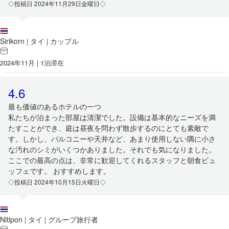
◇投稿日 2024年11月29日金曜日◇
Sirikorn
タイ
カップル
|
|
2024年11月 | 1泊滞在
4.6
最も価値のあるホテルの一つ
私たちが泊まった部屋は清潔でした。設備は基本的なニーズを満
たすことができ、庭は昼夜を問わず散歩するのにとても素敵で
す。しかし、バルコニーや天井など、あまり使用しない隅に小さ
な汚れのシミがいくつかありました。それでも気になりました。
ここでの最高の点は、非常に歓迎してくれるスタッフと朝食ビュ
ッフェです。 おすすめします。
◇投稿日 2024年10月15日火曜日◇
Nitipon
タイ
グループ旅行者
|
|