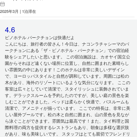
2025年3月 | 1泊滞在
4.6
ピノホテル パークチョンは快適だよ
こんにちは、旅行者の皆さん！今日は、ナコンラチャシーマのパ
ークチョンにある「ザ・ピノホテル・パークチョン」での宿泊経
験をシェアしたいと思います。 この宿泊施設は、カオヤイ国立公
園からそれほど遠くない場所に位置し、自然に囲まれた素晴らし
い雰囲気の中にあります！このホテルは非常に美しいデザイン
で、ヨーロッパスタイルと自然が調和しています。周囲には松の
木があり、海外のリゾートにいるような気分になります。 ここの
客室は広々としていて清潔で、スタイリッシュに装飾されていま
す。デラックスルームを予約したのですが、美しい庭の景色を楽
しむことができました。ベッドは柔らかく快適で、バスルームも
清潔で、アメニティが揃っています。 ここでの特長は、非常に美
しい屋外プールです。松の木と自然に囲まれ、山の景色を見なが
ら泳ぐことができます。雰囲気は最高です！また、タイ料理と国
際料理の両方を提供するレストランもあり、朝食は多様な選択肢
があり、味も美味しいです。 スタッフはとても親切でフレンドリ