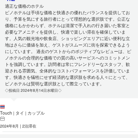
適正な価格のホテル
ピノホテルは手頃な価格と快適さの優れたバランスを提供してお
り、予算を気にする旅行者にとって理想的な選択肢です。公正な
価格にもかかわらず、ホテルは清潔で手入れの行き届いた客室と
必要なアメニティを提供し、快適で楽しい滞在を確保していま
す。人気の観光地や飲食店、ショッピングエリアに近い便利な立
地はさらに価値を加え、ゲストがスムーズに街を探索できるよう
にしています。 過去のゲストからのポジティブなレビューは、ピ
ノホテルの合理的な価格での質の高いサービスへのコミットメン
トを強調しています。訪問者は常にフレンドリーなスタッフ、歓
迎される雰囲気、全体的なコストパフォーマンスを評価していま
す。快適さを犠牲にせず経済的な選択肢を求める人々にとって、
ピノホテルは賢明な選択肢として際立っています。
◇投稿日 2024年8月14日水曜日◇
Touch
タイ
カップル
|
|
2024年8月 | 2泊滞在