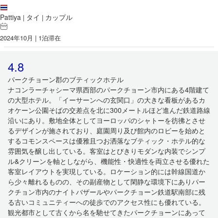
Pattiya
タイ
カップル
|
|
2024年10月 | 1泊滞在
4.8
パークチョーン郡のブティックホテル
ナコンラーチャシーマ県西部のパークチョーン市内にある4階建て
の大型ホテル。「イーサーンへの玄関口」の大きな看板があるカ
オケーン公園そばの交差点を北に300メートルほど進んだ鉄道路線
沿いにあり。敷地全体としてヨーロッパのシャトーを彷彿とさせ
るデザインが施されており、庭園周り及び館内のロビーを始めと
するコモンスペースは優雅且つお洒落なブティック・ホテル的な
雰囲気を醸し出している。客室はとびきりモダンな内装でシンプ
ル&クリーンを軸としながら、機能性・快適性を両立させる優れた
客室レイアウトを実現している。ロケーション的には幹線国道か
ら少々離れるものの、その副産物として閑静な環境下にありパー
クチョン市内のナイトバザールやパークチョーン鉄道駅南部に残
る古いコミュニティーへの徒歩でのアクセス性にも優れている。
観光都市として古くから名を馳せてきたパークチョーンにあって