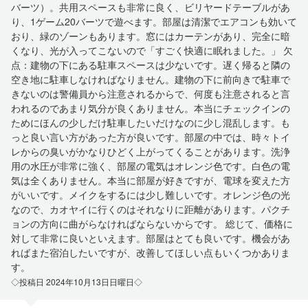
バーツ）。共用スペースも非常に良く、ビリヤードテーブルがあ
り、1ゲーム20バーツで遊べます。部屋は清潔でエアコンも効いて
おり、緑のゾーンもあります。窓にはカーテンがあり、完全に暗
くなり、光が入ってこないので「すごく快適に眠れました。」 欠
点：建物の下にある駐車スペースは少ないです。遅く帰ると隣の
空き地に駐車しなければなりません。建物の下に前向きで駐車で
きないのは警備員から注意されるからで、何度も注意されると言
われるのであまり気分が良くありません。本当にチェックインの
ためにほんの少しだけ駐車したいだけなのに少し混乱します。も
っと良い言い方があった方が良いです。部屋の中では、時々トイ
レからの臭いがかなりひどく上がってくることがあります。洗浄
用の水圧が非常に強く、部屋の電気はオレンジ色です。白色の電
気は全くありません。本当に部屋が好きですが、電球を変えた方
がいいです。メイクをするには少し難しいです。オレンジ色の光
なので、カオヤイに行くのはそれなりに距離があります。パクチ
ョンの方向に曲がらなければならないからです。 総じて、価格に
対して非常に良いといえます。部屋はとても良いです。機会があ
ればまた宿泊したいですが、改善してほしい点もいくつかありま
す。
◇投稿日 2024年10月13日日曜日◇