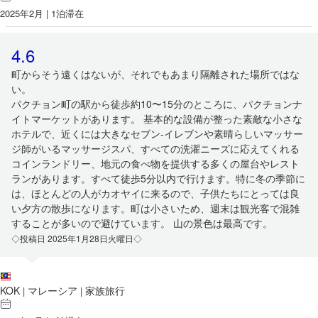
2025年2月 | 1泊滞在
4.6
町からそう遠くはないが、それでもあまり隔離された場所ではな
い。
パクチョン町の駅から徒歩約10〜15分のところに、パクチョンナ
イトマーケットがあります。 基本的な設備が整った素敵な小さな
ホテルで、近くには大きなセブン-イレブンや素晴らしいマッサー
ジ師がいるマッサージスパ、すべての洗濯ニーズに応えてくれる
コインランドリー、地元の食べ物を提供する多くの屋台やレスト
ランがあります。すべて徒歩5分以内で行けます。特に冬の季節に
は、ほとんどの人がカオヤイに来るので、子供たちにとっては良
い夕方の散歩になります。町は小さいため、週末は観光客で混雑
することが多いので避けています。 山の景色は最高です。
◇投稿日 2025年1月28日火曜日◇
KOK
マレーシア
家族旅行
|
|