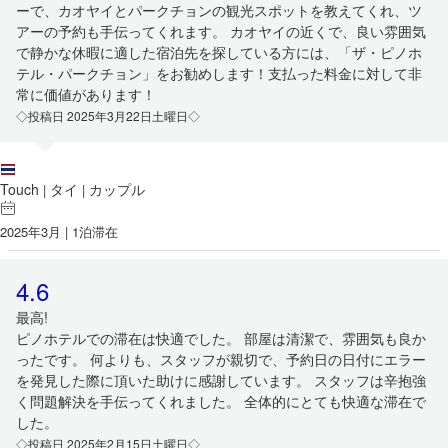
ーで、カオヤイとパークチョンの観光スポットを教えてくれ、ツ
アーの予約も手伝ってくれます。 カオヤイの近くで、良い雰囲気
で静かな休暇に適した宿泊先を探している方には、「ザ・ピノホ
テル・パークチョン」をお勧めします！支払った料金に対して非
常に価値があります！
◇投稿日 2025年3月22日土曜日◇
Touch
タイ
カップル
|
|
2025年3月 | 1泊滞在
4.6
最高!
ピノホテルでの滞在は快適でした。 部屋は清潔で、雰囲気も良か
ったです。 何よりも、スタッフが親切で、予約日の日付にエラー
を発見した際に頂いた助けに感謝しています。 スタッフは辛抱強
く問題解決を手伝ってくれました。 全体的にとても快適な滞在で
した。
◇投稿日 2025年2月15日土曜日◇