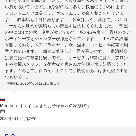
力的な空間が整備されており、大きな庭や大木があり、常に涼し
い風が吹いています。滝や鯉の池もあり、快適にくつろげます。 -
フロントエリアは美しく、ゲストエリアが良く整えられていま
す。 - 駐車場も十分にあります。 - 客室は広く、清潔で、バルコ
ニーからの眺めが素晴らしい部屋を提供してくれました。 - 部屋
の中には4つの枕、冷房が効いていて、水の出も良く、香りの良い
ボディソープとシャンプーが用意されています。 - すべての設備
が整っており、ヘアドライヤー、傘、温水、コーヒーや紅茶が用
意されています。 - 朝食は美味しく、質が高いです。 - 宿泊料金
は質に比べて非常に安いです。 - サービスも非常に良く、フロン
トや清掃スタッフ、技術者など皆さんが笑顔で快く対応してくれ
ます。 * 総じて、質の良いホテルで、機会があればまた宿泊する
つもりです。
◇投稿日 2025年6月22日日曜日◇
Mantharat
タイ
大きなお子様連れの家族旅行
|
|
2025年6月 | 1泊滞在