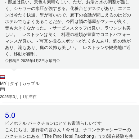
- 部屋は良い、景色も素晴らしい。ただ、お湯と水の調整が難し
く、シャワーの水圧が強すぎる。化粧台とデスクがあり、エアコ
ンは冷たく快適。壁が薄いので、廊下の会話が聞こえるのはどの
ホテルでもよくあることだが、今回は隣の部屋がマナーが良く、
音も大きくなかった。 - サービススタッフは良い、ラウンジも美
しい。 - レストランは良く、料理の種類が豊富でコストパフォー
マンスが良い。 - 写真を撮るスポットがたくさんあり、鯉の池が
あり、滝もあり、庭の装飾も美しい。 - レストランや観光地に近
く、移動が便利。
◇投稿日 2025年4月2日水曜日◇
MY
タイ
カップル
|
|
2025年3月 | 1泊滞在
5.0
ピノホテル パークチョンはとても素晴らしいです
こんにちは、旅行者の皆さん！今日は、ナコンラチャシーマーの
パクチョンにある「The Pino Hotel Pakchong」での滞在経験を共