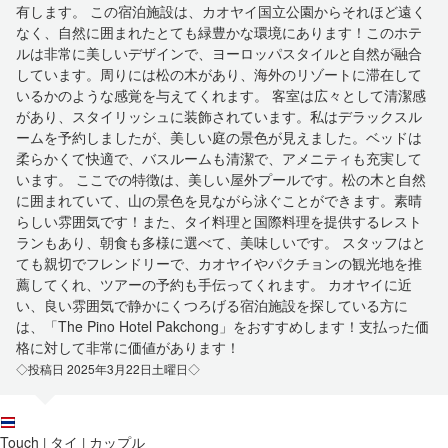
有します。 この宿泊施設は、カオヤイ国立公園からそれほど遠く
なく、自然に囲まれたとても緑豊かな環境にあります！このホテ
ルは非常に美しいデザインで、ヨーロッパスタイルと自然が融合
しています。周りには松の木があり、海外のリゾートに滞在して
いるかのような感覚を与えてくれます。 客室は広々として清潔感
があり、スタイリッシュに装飾されています。私はデラックスル
ームを予約しましたが、美しい庭の景色が見えました。ベッドは
柔らかくて快適で、バスルームも清潔で、アメニティも充実して
います。 ここでの特徴は、美しい屋外プールです。松の木と自然
に囲まれていて、山の景色を見ながら泳ぐことができます。素晴
らしい雰囲気です！また、タイ料理と国際料理を提供するレスト
ランもあり、朝食も多様に選べて、美味しいです。 スタッフはと
ても親切でフレンドリーで、カオヤイやパクチョンの観光地を推
薦してくれ、ツアーの予約も手伝ってくれます。 カオヤイに近
い、良い雰囲気で静かにくつろげる宿泊施設を探している方に
は、「The Pino Hotel Pakchong」をおすすめします！支払った価
格に対して非常に価値があります！
◇投稿日 2025年3月22日土曜日◇
Touch
タイ
カップル
|
|