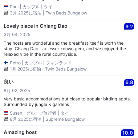
Paul
|
カップル
|
タイ
3月 2025に宿泊 | Twin Beds Bungalow
Lovely place in Chiang Dao
9.2
3月 04, 2025
The hosts are wondeful and the breakfast itself is worth the
stay. Chiang Dao is a lesser known gem, and we enjoyed the
relaxed vibe in the rural countryside.
Petro
|
カップル
|
フィンランド
1月 2025に宿泊 | Twin Beds Bungalow
良い
6.8
8月 02, 2025
Very basic accommodations but close to popular birding spots.
Surrounded by jungle & gardens
Susan
|
グループ旅行者
|
タイ
8月 2025に宿泊 | Supreme Bungalow
Amazing host
10.0