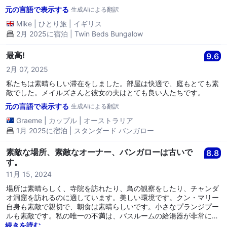
元の言語で表示する
生成AIによる翻訳
Mike
|
ひとり旅
|
イギリス
2月 2025に宿泊 | Twin Beds Bungalow
最高!
9.6
2月 07, 2025
私たちは素晴らしい滞在をしました。部屋は快適で、庭もとても素
敵でした。メイルズさんと彼女の夫はとても良い人たちです。
元の言語で表示する
生成AIによる翻訳
Graeme
|
カップル
|
オーストラリア
1月 2025に宿泊 | スタンダード バンガロー
素敵な場所、素敵なオーナー、バンガローは古いで
8.8
す。
11月 15, 2024
場所は素晴らしく、寺院を訪れたり、鳥の観察をしたり、チャンダ
オ洞窟を訪れるのに適しています。美しい環境です。クン・マリー
自身も素敵で親切で、朝食は素晴らしいです。小さなプランジプー
ルも素敵です。私の唯一の不満は、バスルームの給湯器が非常に古
く、メンテナンスまたは交換が必要で、非常に冷たいか、熱すぎる
続きを読む