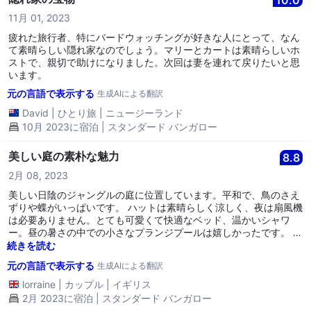
11月 01, 2023
疲れた旅行者、特にバードウォッチングが好きな人にとって、なん
て素晴らしい隠れ家なのでしょう。マリーとカートは素晴らしいホ
ストで、親切で助けになりました。次回は妻を連れて戻りたいと思
います。
元の言語で表示する
生成AIによる翻訳
David
|
ひとり旅
|
ニュージーランド
10月 2023に宿泊 | スタンダード バンガロー
美しい庭の素朴な魅力
8.8
2月 08, 2023
美しい日陰のジャングルの庭に位置しています。平和で、鳥のさえ
ずりや蝶がいっぱいです。 ハットは素晴らしく涼しく、夜は扇風機
は必要ありません。とても可愛くて快適なベッド、温かいシャワ
ー。昼の暑さの中での小さなプランジプールは嬉しかったです。 朝
食は自家製のパン、新鮮な果物、卵/パンケーキ、質の良い新鮮な
続きを読む
コーヒーで素晴らしかったです。 マリーはとてもフレンドリーで親
元の言語で表示する
生成AIによる翻訳
切です。 ただし、5つ星リゾートを期待して来ないでください（派
手さを求めるなら他の場所へ行ってください！）。自然愛好者には
lorraine
|
カップル
|
イギリス
完璧です。
2月 2023に宿泊 | スタンダード バンガロー