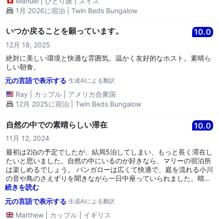
Manuel
|
ひとり旅
|
スイス
1月 2026に宿泊 | Twin Beds Bungalow
いつか戻ることを願っています。
10.0
12月 18, 2025
絶対に美しい環境と快適な雰囲気。温かく友好的なホスト。素晴ら
しい朝食。
元の言語で表示する
生成AIによる翻訳
Ray
|
カップル
|
アメリカ合衆国
12月 2025に宿泊 | Twin Beds Bungalow
自然の中での素晴らしい滞在
10.0
11月 12, 2024
最初は2泊の予定でしたが、結局5泊してしまい、もっと長く滞在し
たいと思いました。自然の中にいるのが好きなら、マリーの宿泊所
は楽しめるでしょう。 バンガローは広くて快適で、庭を流れる小川
の音や鳥のさえずりを聞きながら一日中座っていられました。晴れ
た夜にはたくさんの星を見ることができました。毎晩、コオロギや
続きを読む
カエルの鳴き声を聞きながら眠りに落ちていきました。本当にリラ
元の言語で表示する
生成AIによる翻訳
ックスできて穏やかな時間でした。 マリーは本当に親切な人で、私
たちを家にいるように感じさせるために尽力してくれました。彼女
Matthew
|
カップル
|
イギリス