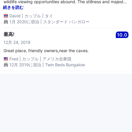
wildlife viewing opportunities abound. The stillness and majesty
of the immense rainforest at night is a key part of the Malee
続きを読む
bungalow experience for me. Every one of Malee's bungalows is
David
|
カップル
|
タイ
unique. The decor is a little dated but dated in a way that feels
1月 2020に宿泊 | スタンダード バンガロー
comfortable, as though you were visiting your grandmother's
house. The beds are divine, the balconies on selected
bungalows are a really nice place to hang out with a beer or, if
最高!
10.0
you're so inclined, to watch birds. The bungalows are well
12月 24, 2019
separated and surrounded by exotic plants and flowering trees.
Breakfast is included and it's no ordinary breakfast. It's toasted
Great place, friendly owners,near the caves.
homemade bread and jam, eggs, juice, handmade coffee or tea.
Fred
|
カップル
|
アメリカ合衆国
After a great night's sleep and that awesome breakfast you can
12月 2019に宿泊 | Twin Beds Bungalow
sit and watch those beautiful birds.
Star Warcher
7.6
12月 21, 2019
I didn't find out about the upstairs terrace until my last night
there. The darkest spot for star gazing and funniest spot to Sun
bathe.
Kim
|
ひとり旅
|
アメリカ合衆国
12月 2019に宿泊 | Twin Beds Bungalow
すごく良い
8.0