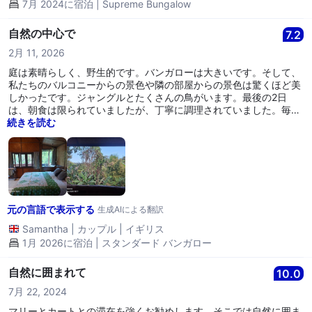
7月 2024に宿泊 | Supreme Bungalow
自然の中心で
7.2
2月 11, 2026
庭は素晴らしく、野生的です。バンガローは大きいです。そして、
私たちのバルコニーからの景色や隣の部屋からの景色は驚くほど美
しかったです。ジャングルとたくさんの鳥がいます。最後の2日
は、朝食は限られていましたが、丁寧に調理されていました。毎日
オムレツと自家製のトーストを食べました。他に魅力的なものはあ
続きを読む
りませんでした。基本的にプレーンオムレツ、目玉焼き、またはア
ジアンお粥の4セットのいずれかを選ばなければなりません。パン
は素晴らしかったです。コーヒーはインスタントでした。以前のレ
ビューで言及された新鮮な地元のコーヒーではありませんでした。
残念ながら、***は懸命に働いていましたが、この場所は少し老朽
化していると感じました。バンガローは非常に古いです。私たちは
元の言語で表示する
やかんと冷蔵庫へのアクセスをお願いしました。***は、1泊550バ
生成AIによる翻訳
ーツの追加料金でグレードアップできると言いましたので、バンガ
Samantha
|
カップル
|
イギリス
ローの合計料金は***毎晩になります。タイ本土で最も支払った料
1月 2026に宿泊 | スタンダード バンガロー
金で、それに見合う価値はありませんでした。地元では同じお金で
ずっと良い宿泊施設の選択肢があります。地元エリアの食事の選択
自然に囲まれて
肢は非常に限られているので、スクーターや車が必要です。
10.0
7月 22, 2024
マリーとカートとの滞在を強くお勧めします。そこでは自然に囲ま