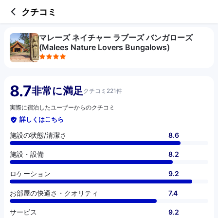
4 out of 5 stars
施設の状態/清潔さ
施設・設備
ロケーション
お部屋の快適さ・クオリティ
サービス
コスパ
お食事
クチコミ
マレーズ ネイチャー ラブーズ バンガローズ
(Malees Nature Lovers Bungalows)
8.7
非常に満足
クチコミ221件
実際に宿泊したユーザーからのクチコミ
詳しくはこちら
施設の状態/清潔さ
8.6
施設・設備
8.2
ロケーション
9.2
お部屋の快適さ・クオリティ
7.4
サービス
9.2