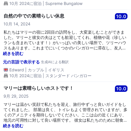
の自家製のパンとジャムを使った朝食はとても美味しかったです！
10月 2024に宿泊 | Supreme Bungalow
自然の中での素晴らしい休息
10.0
10月 14, 2024
私たちはマリーの宿に2回目の訪問をし、大変楽しむことができま
した。マリーと彼女の夫はとても歓迎してくれ、植物や花（珍しい
ランも含まれています！）がいっぱいの美しい場所で、ツリーハウ
スもあります。これまでにいくつかのバンガローに滞在し、友人た
ちは大きなハネムーンルームに宿泊しましたが、どれも快適なベッ
続きを読む
ド、清潔なシャワーとバスルーム、必要に応じてエアコンや追加の
元の言語で表示する
生成AIによる翻訳
毛布がありました。自家製のパンとジャムの朝食は美味しくて満足
感があり、チェン・ダオに戻った際にはこの美しくて信じられない
Edward
|
カップル
|
イギリス
ほどリラックスできるリゾートに必ず戻ります！マリー、ありがと
10月 2024に宿泊 | スタンダード バンガロー
うございます。またすぐにお会いしましょう！
マリーは素晴らしいホストです！
10.0
9月 29, 2025
マリーは温かい笑顔で私たちを迎え、旅行中ずっと良いガイドをし
てくれました。 部屋は良く、トイレもよく管理されていますが、多
くのアメニティを期待しないでください。ここは山の近くにあり、
地元の可用性に対して良い場所です。 彼女は私たちのために朝食を
カスタマイズし、市場から私たちのためだけに豆腐を買ってきてく
続きを読む
れました。 彼女は町でかなり知られているようで、問題なく周りを