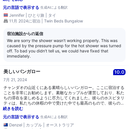
水しか出ません。バンガローは少し古いですが、清潔に保たれてい
元の言語で表示する
生成AIによる翻訳
ます。ベッドのシーツも素敵です。とても楽しい滞在でした！
Jennifer
|
ひとり旅
|
タイ
11月 2024に宿泊 | Twin Beds Bungalow
宿泊施設からの返信
We are sorry the shower wasn't working properly. This was
caused by the pressure pump for the hot shower was turned
off. To bad you didn't tell us, we could have fixed that
immediately.
美しいバンガロー
10.0
7月 21, 2024
チャンダオの山近くにある素晴らしいバンガロー。ここに宿泊する
ことを非常にお勧めします。素敵なカップルが運営しており、私た
ちの滞在を楽しめるように尽力してくれました。彼らのホスピタリ
ティは、私たちの休暇の中で受けた中でも最高のもので、彼らの優
しさに心が温まりました。朝食は美味しく、バンガローからは山の
続きを読む
素晴らしい景色が楽しめ、宿泊施設内には素晴らしい植物もたくさ
元の言語で表示する
生成AIによる翻訳
んあります。このエリアにいるなら、ぜひ滞在する価値があります
し、周りを移動するために車やスクーターを持っていることをお勧
Denzel
|
カップル
|
オーストラリア
めします。ありがとう、マリー ☺️