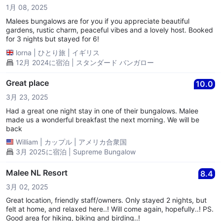
1月 08, 2025
Malees bungalows are for you if you appreciate beautiful
gardens, rustic charm, peaceful vibes and a lovely host. Booked
for 3 nights but stayed for 6!
lorna
|
ひとり旅
|
イギリス
12月 2024に宿泊 | スタンダード バンガロー
Great place
10.0
3月 23, 2025
Had a great one night stay in one of their bungalows. Malee
made us a wonderful breakfast the next morning. We will be
back
William
|
カップル
|
アメリカ合衆国
3月 2025に宿泊 | Supreme Bungalow
Malee NL Resort
8.4
3月 02, 2025
Great location, friendly staff/owners. Only stayed 2 nights, but
felt at home, and relaxed here..! Will come again, hopefully..! PS.
Good area for hiking, biking and birding..!