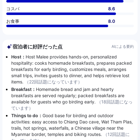
コスパ
8.6
お食事
8.0
宿泊者に好評だった点
AIによる要約
Host：
Host Malee provides hands-on, personalized
hospitality: cooks homemade breakfasts, prepares packed
breakfasts for early birding, customizes meals, arranges
small trips, invites guests to dinner, and helps retrieve lost
items.
（22回話題になっています）
Breakfast：
Homemade bread and jam and hearty
breakfasts are served regularly; packed breakfasts are
available for guests who go birding early.
（18回話題になっ
ています）
Things to do：
Good base for birding and outdoor
activities: easy access to Chiang Dao cave, Wat Tham Plas,
trails, hot springs, waterfalls, a Chinese village near the
Myanmar border, temples and biking routes.
（12回話題に