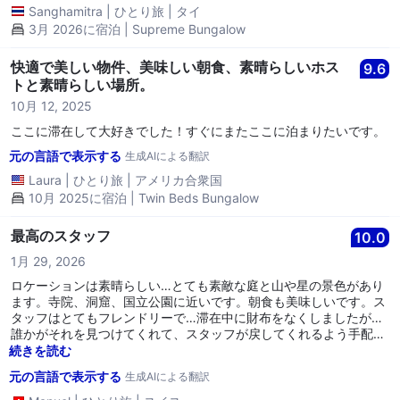
を用意してくれたので、早く鳥類観察に出かけることができ、とて
Sanghamitra
|
ひとり旅
|
タイ
も満足しました。この場所は田舎風ですが、森への getaway を望
3月 2026に宿泊 | Supreme Bungalow
む誰にでもお勧めします。とても快適な滞在でした。
快適で美しい物件、美味しい朝食、素晴らしいホス
9.6
トと素晴らしい場所。
10月 12, 2025
ここに滞在して大好きでした！すぐにまたここに泊まりたいです。
元の言語で表示する
生成AIによる翻訳
Laura
|
ひとり旅
|
アメリカ合衆国
10月 2025に宿泊 | Twin Beds Bungalow
最高のスタッフ
10.0
1月 29, 2026
ロケーションは素晴らしい…とても素敵な庭と山や星の景色があり
ます。寺院、洞窟、国立公園に近いです。朝食も美味しいです。ス
タッフはとてもフレンドリーで…滞在中に財布をなくしましたが…
誰かがそれを見つけてくれて、スタッフが戻してくれるよう手配し
てくれました。ありがとう、マリーとカート。
続きを読む
元の言語で表示する
生成AIによる翻訳