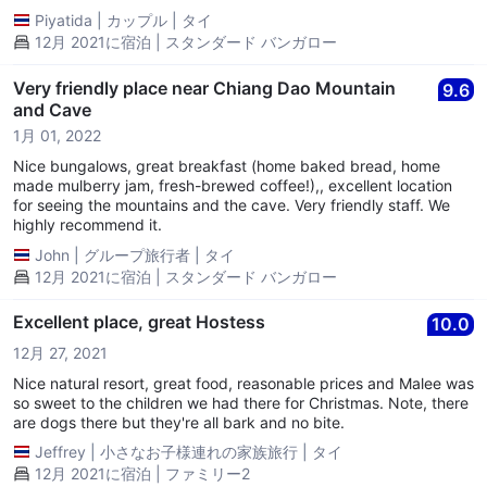
Piyatida
|
カップル
|
タイ
12月 2021に宿泊 | スタンダード バンガロー
Very friendly place near Chiang Dao Mountain
9.6
and Cave
1月 01, 2022
Nice bungalows, great breakfast (home baked bread, home
made mulberry jam, fresh-brewed coffee!),, excellent location
for seeing the mountains and the cave. Very friendly staff. We
highly recommend it.
John
|
グループ旅行者
|
タイ
12月 2021に宿泊 | スタンダード バンガロー
Excellent place, great Hostess
10.0
12月 27, 2021
Nice natural resort, great food, reasonable prices and Malee was
so sweet to the children we had there for Christmas. Note, there
are dogs there but they're all bark and no bite.
Jeffrey
|
小さなお子様連れの家族旅行
|
タイ
12月 2021に宿泊 | ファミリー2