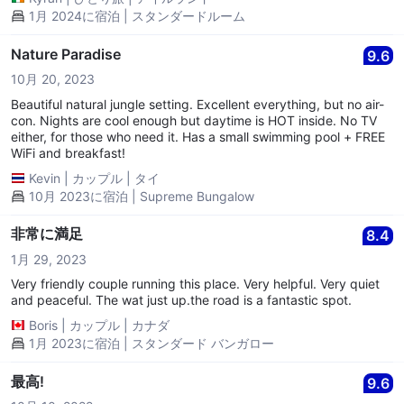
1月 2024に宿泊 | スタンダードルーム
Nature Paradise
9.6
10月 20, 2023
Beautiful natural jungle setting. Excellent everything, but no air-
con. Nights are cool enough but daytime is HOT inside. No TV
either, for those who need it. Has a small swimming pool + FREE
WiFi and breakfast!
Kevin
|
カップル
|
タイ
10月 2023に宿泊 | Supreme Bungalow
非常に満足
8.4
1月 29, 2023
Very friendly couple running this place. Very helpful. Very quiet
and peaceful. The wat just up.the road is a fantastic spot.
Boris
|
カップル
|
カナダ
1月 2023に宿泊 | スタンダード バンガロー
最高!
9.6