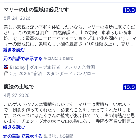
した。最後に、マリーとその家族は素晴らしいホストでした - 優雅
マリーの山の聖域は必見です
10.0
で親切、フレンドリーでした（初日には彼らと一緒に夕食に招待し
てくれたのも素敵でした！）。
5月 24, 2026
美しい景観と深い平和を体験したいなら、マリーの場所に来てくだ
さい。 この楽園は洞窟、自然保護区、山の寺院、素晴らしい食事
処、そして最高のコーヒーとティーショップまで徒歩圏内です。 マ
リーの敷地には、素晴らしい蘭の豊富さ（100種類以上）、香り高
い木（プルメリア）と低木（ジャスミン）、水の特徴、リフレッシ
続きを読む
ングなプール、ヨガと瞑想に最適な屋外デッキがあります。 朝食は
元の言語で表示する
生成AIによる翻訳
愛情を込めて作られ、そのため美味しい以上のものです。心を込め
た手作りです。 マリーと彼女の家族は、私と友人を地元の市場に連
Bradley
|
グループ旅行者
|
アメリカ合衆国
れて行ってくれ、食べ物、食べ物、そしてさらに素晴らしい食べ物
5月 2026に宿泊 | スタンダード バンガロー
に出会いました。私たちはその食べ物をマリーのところに持ち帰
り、一緒に豪華な食事を楽しみました。 賢く選び、マリーを選ん
魔法の土地で
10.0
で、表面的な満足を超えた満たされる喜びのある滞在をお楽しみく
ださい。
4月 27, 2026
このゲストハウスは素晴らしいです！マリーは素晴らしいホスト
で、朝食を作ってくれたり、必要なことを手伝ってくれたりしま
す。スペースにはたくさんの植物があふれていて、夫の情熱だと思
います。チェン・ダオの大きな山の影にあり、寺院や有名な洞窟に
近いです。 朝食には彼女の手作りのパンを試してみてください。と
続きを読む
ても滋味深くて完璧です 👌
元の言語で表示する
生成AIによる翻訳