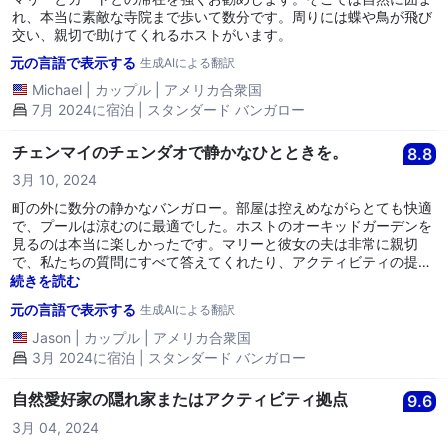
れ、本当に素敵な寺院まで歩いて数分です。周りには蝶や鳥が飛び
交い、親切で助けてくれるホストがいます。
元の言語で表示する
生成AIによる翻訳
Michael
|
カップル
|
アメリカ合衆国
7月 2024に宿泊 | スタンダード バンガロー
チェンマイのチェンダオで静かなひとときを。
8.8
3月 10, 2024
町の外に数分の静かなバンガロー。部屋は控えめながらとても快適
で、プールは涼むのに最適でした。ホストのオーキッドガーデンを
見るのは本当に楽しかったです。マリーと彼女の夫は非常に親切
で、私たちの質問にすべて答えてくれたり、アクティビティの提案
をしたり、ユニークな場所を見せてくれたりしました。冒険の一日
続きを読む
を過ごした後にリラックスするための静かな場所を探している人に
元の言語で表示する
生成AIによる翻訳
は、この場所をお勧めします。
Jason
|
カップル
|
アメリカ合衆国
3月 2024に宿泊 | スタンダード バンガロー
自然愛好家の隠れ家またはアクティビティ拠点
9.6
3月 04, 2024