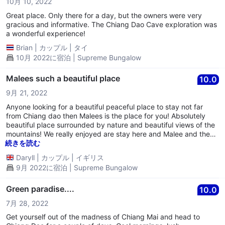
10月 10, 2022
Great place. Only there for a day, but the owners were very
gracious and informative. The Chiang Dao Cave exploration was
a wonderful experience!
Brian
|
カップル
|
タイ
10月 2022に宿泊 | Supreme Bungalow
Malees such a beautiful place
10.0
9月 21, 2022
Anyone looking for a beautiful peaceful place to stay not far
from Chiang dao then Malees is the place for you! Absolutely
beautiful place surrounded by nature and beautiful views of the
mountains! We really enjoyed are stay here and Malee and the
staff are such amazing people! So helpful and friendly,
続きを読む
breakfast was delicious everyday! We didn't want to
Daryll
|
カップル
|
イギリス
leave........thank you Malee for being such an amazing host!!
9月 2022に宿泊 | Supreme Bungalow
Green paradise....
10.0
7月 28, 2022
Get yourself out of the madness of Chiang Mai and head to