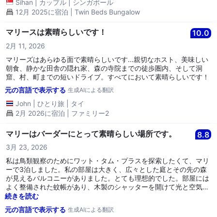
Sihan
|
カップル
|
シンガポール
12月 2025に宿泊 | Twin Beds Bungalow
マリースは素晴らしいです！
10.0
2月 11, 2026
マリーズはあらゆる面で素晴らしいです...親切なホスト、美味しい
朝食、静かな田舎の隠れ家、森の寺院までの徒歩圏内、そして洞
窟、村、町までの短いドライブ。すべてにおいて素晴らしいです！
元の言語で表示する
生成AIによる翻訳
John
|
ひとり旅
|
タイ
2月 2026に宿泊 | ファミリー2
マリーはバーダーにとって素晴らしい場所です。
8.8
3月 23, 2026
私は鳥類観察のためにワット・タム・プラスを探索したくて、マリ
ーで3泊しました。私の部屋は大きく、広々とした庭とその先の森
が見えるバルコニーがありました。とても理想的でした。部屋には
よく整備された蚊帳があり、木製のシャッターを開けて光と空気を
入れることができました。部屋のアメニティ、冷蔵庫や扇風機はす
続きを読む
べて正常に動作しており、シャワーも温水が出ました。駐車スペー
元の言語で表示する
生成AIによる翻訳
スも十分にありました。マリーは毎朝私のためにパックされた朝食