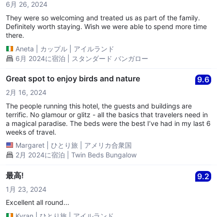
6月 26, 2024
They were so welcoming and treated us as part of the family.
Definitely worth staying. Wish we were able to spend more time
there.
Aneta
|
カップル
|
アイルランド
6月 2024に宿泊 | スタンダード バンガロー
Great spot to enjoy birds and nature
9.6
2月 16, 2024
The people running this hotel, the guests and buildings are
terrific. No glamour or glitz - all the basics that travelers need in
a magical paradise. The beds were the best I’ve had in my last 6
weeks of travel.
Margaret
|
ひとり旅
|
アメリカ合衆国
2月 2024に宿泊 | Twin Beds Bungalow
最高!
9.2
1月 23, 2024
Excellent all round...
Kyran
|
ひとり旅
|
アイルランド