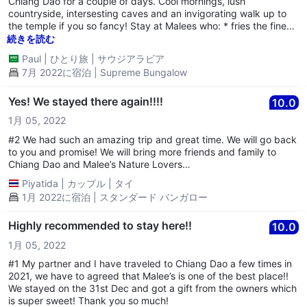
Chiang Dao for a couple of days. Cool mornings, lush
countryside, intersesting caves and an invigorating walk up to
the temple if you so fancy! Stay at Malees who: * fries the finest
eggs for your breakfast * rents out scooters so you can cruise
続きを読む
the amazing countryside and stop for more coffees * go bird
Paul
|
ひとり旅
|
サウジアラビア
watching from the balcony of you bungalow. Her garden
7月 2022に宿泊 | Supreme Bungalow
stretches 200 metres and is more like a forest!
Yes! We stayed there again!!!!
10.0
1月 05, 2022
#2 We had such an amazing trip and great time. We will go back
to you and promise! We will bring more friends and family to
Chiang Dao and Malee’s Nature Lovers…
Piyatida
|
カップル
|
タイ
1月 2022に宿泊 | スタンダード バンガロー
Highly recommended to stay here!!
10.0
1月 05, 2022
#1 My partner and I have traveled to Chiang Dao a few times in
2021, we have to agreed that Malee’s is one of the best place!!
We stayed on the 31st Dec and got a gift from the owners which
is super sweet! Thank you so much!