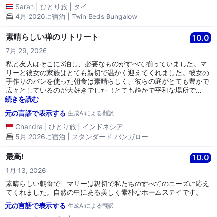
Sarah
|
ひとり旅
|
タイ
4月 2026に宿泊 | Twin Beds Bungalow
素晴らしい禅のリトリート
10.0
7月 29, 2026
私と友人はそこに3泊し、必要なものがすべて揃っていました。マ
リーと彼女の家族はとても親切で温かく迎えてくれました。彼女の
手作りのパンを使った朝食は素晴らしく、彼らの庭がとても豊かで
広々としているのが大好きでした（とても静かで平和な場所で
す）！彼らは私たちを町の市場に連れて行き、チャンダオで最高の
続きを読む
コーヒーショップに連れて行ってくれました。 私たちは滞在を非常
元の言語で表示する
生成AIによる翻訳
に楽しみ、チェンマイまで送り届けてくれたことに心から感謝して
います。素晴らしい思い出をありがとう！！！
Chandra
|
ひとり旅
|
インドネシア
5月 2026に宿泊 | スタンダード バンガロー
最高!
10.0
1月 13, 2026
素晴らしい朝食で、マリーは親切で私たちのすべてのニーズに応え
てくれました。自然の中にある美しく素朴なホームステイです。
元の言語で表示する
生成AIによる翻訳