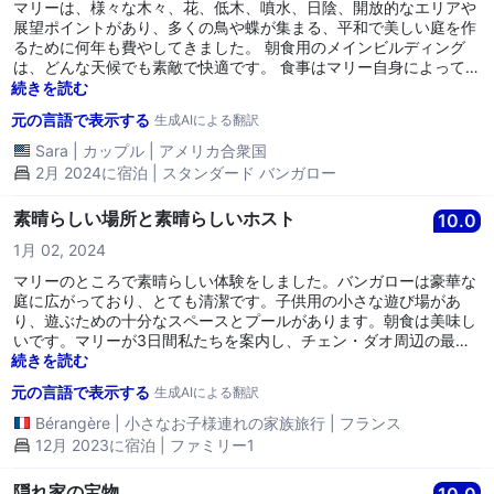
マリーは、様々な木々、花、低木、噴水、日陰、開放的なエリアや
展望ポイントがあり、多くの鳥や蝶が集まる、平和で美しい庭を作
るために何年も費やしてきました。 朝食用のメインビルディング
は、どんな天候でも素敵で快適です。 食事はマリー自身によって作
られ、良質で満腹感があります。 彼女と彼女の夫は非常に友好的で
続きを読む
親切であり、時には彼らの個人的な社交活動に参加するよう招待し
元の言語で表示する
生成AIによる翻訳
てくれることもあります！ 彼らはあなたが考えている活動を手伝お
うとし、もし必要であればあなたの雇われたガイドになることもあ
Sara
|
カップル
|
アメリカ合衆国
ります。 自転車やバイクをレンタルできます。 3つの素晴らしい洞
2月 2024に宿泊 | スタンダード バンガロー
窟/寺院のうち2つは徒歩圏内です。 彼女が引退する前に行ってくだ
さい！ 彼女は毎日一生懸命働いており、ゲストを迎えるのが大好き
素晴らしい場所と素晴らしいホスト
10.0
なようです。
1月 02, 2024
マリーのところで素晴らしい体験をしました。バンガローは豪華な
庭に広がっており、とても清潔です。子供用の小さな遊び場があ
り、遊ぶための十分なスペースとプールがあります。朝食は美味し
いです。マリーが3日間私たちを案内し、チェン・ダオ周辺の最も
良いスポットや景色の良い道を見せてくれました。彼女に再び感謝
続きを読む
します！！
元の言語で表示する
生成AIによる翻訳
Bérangère
|
小さなお子様連れの家族旅行
|
フランス
12月 2023に宿泊 | ファミリー1
隠れ家の宝物
10.0