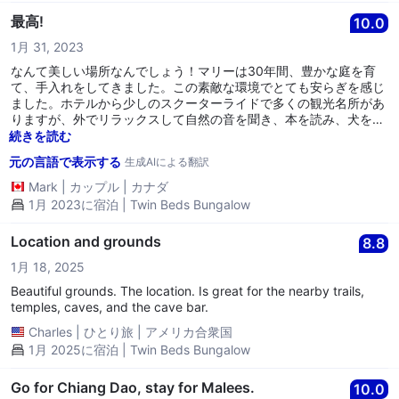
最高!
10.0
1月 31, 2023
なんて美しい場所なんでしょう！マリーは30年間、豊かな庭を育
て、手入れをしてきました。この素敵な環境でとても安らぎを感じ
ました。ホテルから少しのスクーターライドで多くの観光名所があ
りますが、外でリラックスして自然の音を聞き、本を読み、犬を撫
でるのも良いですね。 :-) シンプルで清潔、快適なキャビン、美味
続きを読む
しい朝食、そして最も友好的で親切なホストたち。私たちはもっと
元の言語で表示する
生成AIによる翻訳
長く滞在したい衝動に駆られました。非常におすすめです！
Mark
|
カップル
|
カナダ
1月 2023に宿泊 | Twin Beds Bungalow
Location and grounds
8.8
1月 18, 2025
Beautiful grounds. The location. Is great for the nearby trails,
temples, caves, and the cave bar.
Charles
|
ひとり旅
|
アメリカ合衆国
1月 2025に宿泊 | Twin Beds Bungalow
Go for Chiang Dao, stay for Malees.
10.0