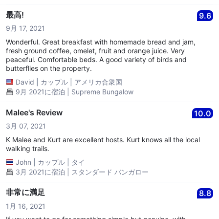
最高!
9.6
9月 17, 2021
Wonderful. Great breakfast with homemade bread and jam,
fresh ground coffee, omelet, fruit and orange juice. Very
peaceful. Comfortable beds. A good variety of birds and
butterflies on the property.
David
|
カップル
|
アメリカ合衆国
9月 2021に宿泊 | Supreme Bungalow
Malee's Review
10.0
3月 07, 2021
K Malee and Kurt are excellent hosts. Kurt knows all the local
walking trails.
John
|
カップル
|
タイ
3月 2021に宿泊 | スタンダード バンガロー
非常に満足
8.8
1月 16, 2021