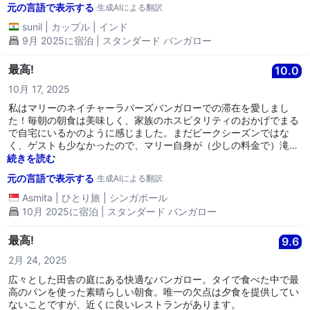
元の言語で表示する
生成AIによる翻訳
移動することができました。 周囲は夕方になるとかなり暗くなりま
すが、非常に安全な場所なので心配する必要はありません。
sunil
|
カップル
|
インド
9月 2025に宿泊 | スタンダード バンガロー
最高!
10.0
10月 17, 2025
私はマリーのネイチャーラバーズバンガローでの滞在を愛しまし
た！毎朝の朝食は美味しく、家族のホスピタリティのおかげでまる
で自宅にいるかのように感じました。まだピークシーズンではな
く、ゲストも少なかったので、マリー自身が（少しの料金で）滝や
ミャンマー国境から約10kmの中国の村、美しいビルマの寺院を探
続きを読む
索するために私を優しく連れて行ってくれました — 本当に特別な
元の言語で表示する
生成AIによる翻訳
体験でした。最後の夜には、彼らが夕食に参加するよう招待してく
れ、とても素敵でした。場所は完璧で、チェン・ダオの主要な観光
Asmita
|
ひとり旅
|
シンガポール
地に近いのに、静かで緑に囲まれていますし、夜に星を眺めるのに
10月 2025に宿泊 | スタンダード バンガロー
ぴったりのデッキがあります。強くお勧めします！
最高!
9.6
2月 24, 2025
広々とした田舎の庭にある快適なバンガロー。タイで食べた中で最
高のパンを使った素晴らしい朝食。唯一の欠点は夕食を提供してい
ないことですが、近くに良いレストランがあります。