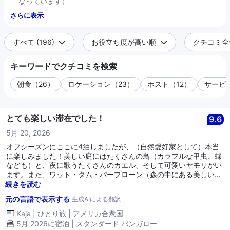
なっています）
さらに表示
すべて (196)
お役立ち度が高い順
クチコミ全件 
キーワードでクチコミを検索
朝食（26）
ロケーション（23）
ホスト（12）
サービス
とても楽しい滞在でした！
9.6
5月 20, 2026
オフシーズンにここに4泊しましたが、（自然愛好家として）本当
に楽しみました！美しい庭にはたくさんの鳥（カラフルな甲虫、蝶
なども）と、夜に歌うたくさんのカエル、そして可愛いヤモリがい
ます。また、ワット・タム・パープローン（森の中にある美しい寺
院で、さらに多くの野生動物が発見できます）への徒歩圏内にあ
続きを読む
り、立地も素晴らしいです。バンガロー自体はとても快適でした
元の言語で表示する
生成AIによる翻訳
（少し埃っぽかったですが、前のお客さんの後すぐに掃除されたよ
うで、それからしばらく経っていました）、シャワーは広々として
Kaja
|
ひとり旅
|
アメリカ合衆国
いて水圧も良く、一貫して温水が出ました。朝食は美味しく、（他
5月 2026に宿泊 | スタンダード バンガロー
にもいろいろありますが）自家製のパンと新鮮なフルーツもありま