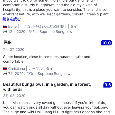
If you want to go for something simple but genuine, with
comfortable sturdy bungalows, and the old style kind of
hospitality, this is a place you want to consider. The land is set in
a vibrant nature, with well kept gardens, colourful trees & plants
and amazing birds to sight, fireflies up in the tall trees at night
続きを読む
etc. Some parts like the handy work space near the entrance
Irene
|
小さなお子様連れの家族旅行
|
タイ
would deserve some tidying up, or simply to be 'hidden' from
12月 2020に宿泊 | Supreme Bungalow
visitors sights- but again, there is nothing artificial there and it
didn't bother us so much once in the property as the natural
gardens are truly appreciable. Hosts were arranging, generous,
最高!
10.0
and we appreciated open and honest exchanges, something
7月 07, 2020
that kept us away from the high tourism consumption scene.
Home made bread and jam was special, we took some home as
Super location, close to some restaurants, quiet and
they are easy to keep in the freezer and just as special each
comfortable.
time we bring them up on the table. Thank you for a special NY
Christiane
|
カップル
|
タイ
dinner too.
7月 2020に宿泊 | Supreme Bungalow
Beautiful bungalows, in a garden, in a forest,
9.6
with birds
3月 08, 2020
Khun Malle runs a very sweet guesthouse. If you're into birds,
you can watch birds all day without ever leaving your balcony.
The huge and wild Doi Luang N.P. is right next door so bird and