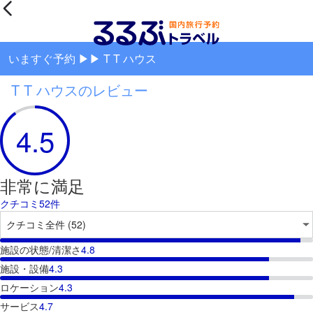
いますぐ予約 ▶▶ T T ハウス
T T ハウスのレビュー
4.5
非常に満足
クチコミ52件
施設の状態/清潔さ
4.8
施設・設備
4.3
ロケーション
4.3
サービス
4.7