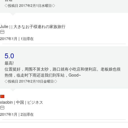
◇投稿日 2017年2月1日水曜日◇
Julie
大きなお子様連れの家族旅行
|
|
2017年1月 | 1泊滞在
5.0
最高!
位置挺好，周围不算太吵，路口就有小吃店和便利店。老板娘也很
热情，临走时下雨还送我们到车站，Good~
◇投稿日 2017年2月10日金曜日◇
xiaobin
中国
ビジネス
|
|
2017年1月 | 2泊滞在