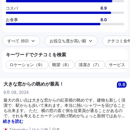
コスパ
8.9
お食事
8.0
すべて (60)
お役立ち度が高い順
クチコミ全件 
キーワードでクチコミを検索
ロケーション（9）
眺望（8）
清潔さ（7）
サービス（
大きな窓からの眺めが最高！
9.6
9月 08, 2024
最大の良い点は大きな窓からの紅茶畑の眺めです。建物も新しく清
潔で、駅からも歩いて来れます。本当に熱いシャワーを浴びること
も出来ます。 ただ、横の窓の直ぐ側を従業員が通ることがあるの
で、それを考えるとカーテンの開け閉めがちょっと面倒ではありま
す。
続きを読む
Takenobu
|
ひとり旅
|
日本