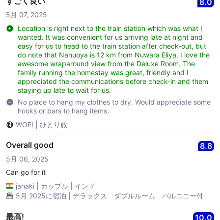
すごく良い
8.0
5月 07, 2025
Location is right next to the train station which was what I
wanted. It was convenient for us arriving late at night and
easy for us to head to the train station after check-out, but
do note that Nanuoya is 12 km from Nuwara Eliya. I love the
awesome wraparound view from the Deluxe Room. The
family running the homestay was great, friendly and I
appreciated the communications before check-in and them
staying up late to wait for us.
No place to hang my clothes to dry. Would appreciate some
hooks or bars to hang items.
WOEI
|
ひとり旅
Overall good
8.8
5月 06, 2025
Can go for it
janaki
|
カップル
|
インド
5月 2025に宿泊 | デラックス ダブルルーム バルコニー付
最高!
10.0