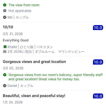
The view from room
Not applicable
Md
|
カップル
10/10
10.0
3月 31, 2026
Everything Good
Khalid
|
ひとり旅
|
パキスタン
2月 2026に宿泊 | ダブルルーム マウンテンビュー
Gorgeous views and great location
10.0
3月 05, 2026
Gorgeous views from our room's balcony, super friendly staff
and great location! Great value for money too.
Daniel
|
カップル
Beautiful, clean and peaceful stay!
10.0
1月 24, 2026