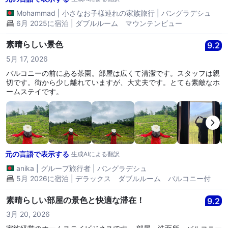
Mohammad
|
小さなお子様連れの家族旅行
|
バングラデシュ
6月 2025に宿泊 | ダブルルーム マウンテンビュー
素晴らしい景色
9.2
5月 17, 2026
バルコニーの前にある茶園。部屋は広くて清潔です。スタッフは親
切です。街から少し離れていますが、大丈夫です。とても素敵なホ
ームステイです。
元の言語で表示する
生成AIによる翻訳
anika
|
グループ旅行者
|
バングラデシュ
5月 2026に宿泊 | デラックス ダブルルーム バルコニー付
素晴らしい部屋の景色と快適な滞在！
9.2
3月 20, 2026