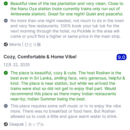
Beautiful view of the tea plantation and very clean. Close to
the Nanu Oya station (note currently trains only run out of
Ambewela station). Great for one night! Quiet and peaceful.
No more than one night needed, not much to do in the town
and very few restaurants. 100% book your tuk tuk for the
next morning through the hotel, no PickMe in the area will
come or you’ll find a higher or same price in the main strip.
Morris
|
ひとり旅
Cozy, Comfortable & Home Vibe!
9.0
12月 22, 2025
The place is beautiful, cozy & cute. The host Roshan is the
best ever in Sri Lanka, smiling face, very generous, helpful &
kind. The place is near station, but while we arrived the
trains were shut so did not get to enjoy that part. Would
recommend this place as there many Indian restaurants
near-by; Indian Summer being the best.
This place requires some soft music or tv to enjoy the vibe
more. There was no breakfast or food here. But Roshan
allowed us to cook a little and gave warm water to drink.
Deepak
|
カップル