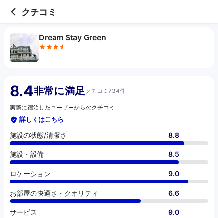
3.5 out of 5 stars
施設の状態/清潔さ
施設・設備
ロケーション
お部屋の快適さ・クオリティ
サービス
コスパ
お食事
クチコミ
Dream Stay Green
8.4
非常に満足
クチコミ734件
実際に宿泊したユーザーからのクチコミ
詳しくはこちら
施設の状態/清潔さ
8.8
施設・設備
8.5
ロケーション
9.0
お部屋の快適さ・クオリティ
6.6
サービス
9.0