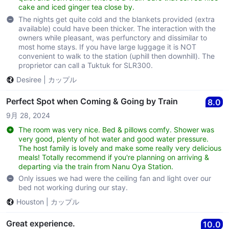
cake and iced ginger tea close by.
The nights get quite cold and the blankets provided (extra
available) could have been thicker. The interaction with the
owners while pleasant, was perfunctory and dissimilar to
most home stays. If you have large luggage it is NOT
convenient to walk to the station (uphill then downhill). The
proprietor can call a Tuktuk for SLR300.
Desiree
|
カップル
Perfect Spot when Coming & Going by Train
8.0
9月 28, 2024
The room was very nice. Bed & pillows comfy. Shower was
very good, plenty of hot water and good water pressure.
The host family is lovely and make some really very delicious
meals! Totally recommend if you're planning on arriving &
departing via the train from Nanu Oya Station.
Only issues we had were the ceiling fan and light over our
bed not working during our stay.
Houston
|
カップル
Great experience.
10.0