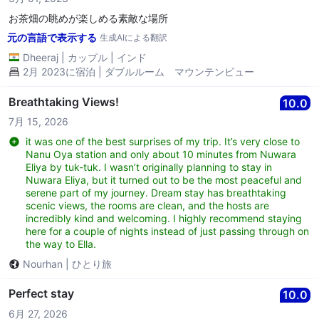
お茶畑の眺めが楽しめる素敵な場所
元の言語で表示する
生成AIによる翻訳
Dheeraj
|
カップル
|
インド
2月 2023に宿泊 | ダブルルーム マウンテンビュー
Breathtaking Views!
10.0
7月 15, 2026
it was one of the best surprises of my trip. It’s very close to
Nanu Oya station and only about 10 minutes from Nuwara
Eliya by tuk-tuk. I wasn’t originally planning to stay in
Nuwara Eliya, but it turned out to be the most peaceful and
serene part of my journey. Dream stay has breathtaking
scenic views, the rooms are clean, and the hosts are
incredibly kind and welcoming. I highly recommend staying
here for a couple of nights instead of just passing through on
the way to Ella.
Nourhan
|
ひとり旅
Perfect stay
10.0
6月 27, 2026