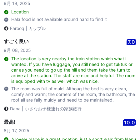
9月 19, 2025
Location
Hala food is not available around hard to find it
Farooq
|
カップル
すごく良い
7.0
9月 08, 2025
The location is very nearby the train station which what i
wanted. If you have luggage, you still need to get tuktuk or
car as you need to go up the hill and them take the turn to
arrive at the station. The staff are nice and helpful. The room
is equipped with tv as well which was nice.
The room was full of muld. Althoug the bed is very clean,
comfy and warm; the corners of the room, the bathroom, the
roof all are faily muldy and need to be maintained.
Dana
|
小さなお子様連れの家族旅行
最高!
10.0
8月 17, 2025
A lovely place in a great location, just a short walk from Nanu