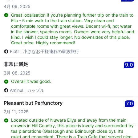
4月 09, 2025
Great localisation if you’re planning further trip on the train to
Ella - 5 min walk to the train station. Very clean and
comfortable rooms with great views. Decent wi-fi, hot water
in the shower, spacious rooms. Owners were very helpful and
kind. I wish I could stay longer. No downsides of this place.
Great price. Highly recommend!
Piotr
|
小さなお子様連れの家族旅行
非常に満足
9.0
3月 08, 2025
Overall it was good.
Aminul
|
カップル
Pleasant but Perfunctory
7.0
2月 11, 2025
Located outside of Nuwara Eliya and away from the main
crowds in Hill Country, this place is lovely and surrounded by
tea plantations (Glassough and Edinburgh close by). It’s
quiet and convenient. There is a Train Cafe that served nice