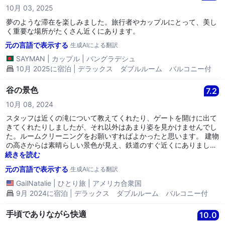
10月 03, 2025
夢のような滞在を楽しみました。旅行者やカップルにとって、美し
く重要な場所がたくさん近くにあります。
元の言語で表示する
生成AIによる翻訳
SAYMAN
|
カップル
|
バングラデシュ
10月 2025に宿泊 | デラックス ダブルルーム バルコニー付
谷の景色
7.2
10月 08, 2024
スタッフは近くの滝について教えてくれたり、ゲートを開けに出て
きてくれたりしましたが、それ以外はあまり姿を見かけませんでし
た。ルームクリーニングをお願いすればよかったと思います。 建物
の高さからは素晴らしい景色が見え、鉄道のすぐ近くにありました
が、近くにスナックストアやレストランがあったらよかったです。
続きを読む
部屋は広く、ベッドは快適でした。バスタオルが2枚あればよかっ
元の言語で表示する
生成AIによる翻訳
たです。シャワーの後にバスルームの床に敷くためのものです。
GailNatalie
|
ひとり旅
|
アメリカ合衆国
9月 2024に宿泊 | デラックス ダブルルーム バルコニー付
手頃でありながら快適
10.0