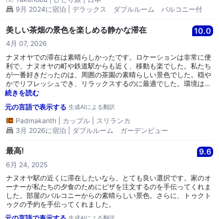
9月 2024に宿泊 | デラックス ダブルルーム バルコニー付
美しい茶畑の景色を楽しめる静かな滞在
10.0
4月 07, 2026
ナヌオヤでの滞在は素晴らしかったです。ロケーションは非常に便
利で、ナヌオヤの町や鉄道駅からも近く、移動も楽でした。私たち
が一番好きだったのは、周囲の茶園の素晴らしい景色でした。穏や
かでリフレッシュでき、リラックスするのに最適でした。環境は平
穏で、忙しい都市生活から離れていました。全体として、快適さ、
続きを読む
便利さ、そして美しい景観を求めている方には、素晴らしい滞在場
元の言語で表示する
生成AIによる翻訳
所です。
Padmakanth
|
カップル
|
スリランカ
3月 2026に宿泊 | ダブルルーム ガーデンビュー
最高!
9.6
6月 24, 2025
ナヌオヤ駅の近くに滞在したいなら、とても良い選択です。家のオ
ーナーが私たちの夕食のためにピザを注文するのを手伝ってくれま
した。部屋のバルコニーからの素晴らしい景色。さらに、トゥクト
ゥクの予約を手伝ってくれました。
元の言語で表示する
生成AIによる翻訳