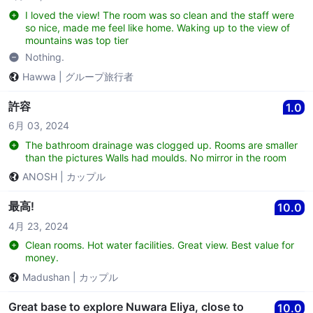
I loved the view! The room was so clean and the staff were
so nice, made me feel like home. Waking up to the view of
mountains was top tier
Nothing.
Hawwa
|
グループ旅行者
許容
1.0
6月 03, 2024
The bathroom drainage was clogged up. Rooms are smaller
than the pictures Walls had moulds. No mirror in the room
ANOSH
|
カップル
最高!
10.0
4月 23, 2024
Clean rooms. Hot water facilities. Great view. Best value for
money.
Madushan
|
カップル
Great base to explore Nuwara Eliya, close to
10.0