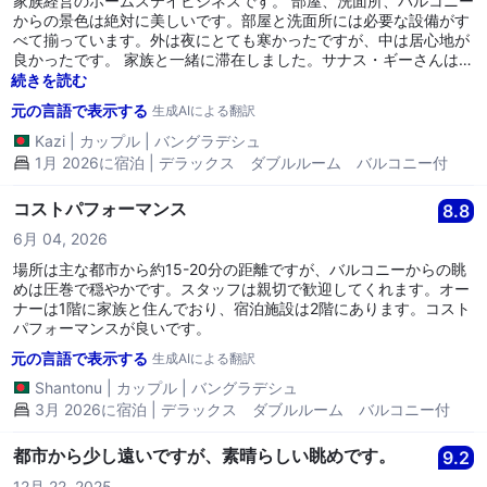
家族経営のホームステイビジネスです。 部屋、洗面所、バルコニー
からの景色は絶対に美しいです。部屋と洗面所には必要な設備がす
べて揃っています。外は夜にとても寒かったですが、中は居心地が
良かったです。 家族と一緒に滞在しました。サナス・ギーさんは素
晴らしい方で、私たちの滞在をとても快適にしてくれ、最も低価格
続きを読む
で車を予約する手助けもしてくれました。 彼と彼の家族に健康とさ
元の言語で表示する
生成AIによる翻訳
らなる成功を願っています。
Kazi
|
カップル
|
バングラデシュ
1月 2026に宿泊 | デラックス ダブルルーム バルコニー付
コストパフォーマンス
8.8
6月 04, 2026
場所は主な都市から約15-20分の距離ですが、バルコニーからの眺
めは圧巻で穏やかです。スタッフは親切で歓迎してくれます。オー
ナーは1階に家族と住んでおり、宿泊施設は2階にあります。コスト
パフォーマンスが良いです。
元の言語で表示する
生成AIによる翻訳
Shantonu
|
カップル
|
バングラデシュ
3月 2026に宿泊 | デラックス ダブルルーム バルコニー付
都市から少し遠いですが、素晴らしい眺めです。
9.2
12月 22, 2025