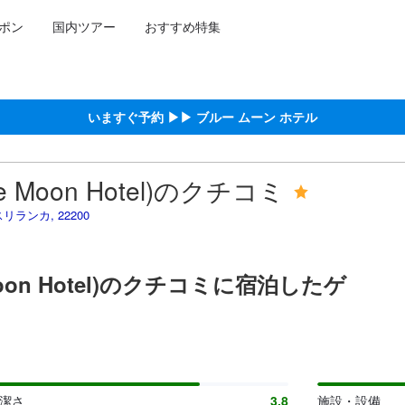
ポン
国内ツアー
おすすめ特集
泊施設に備わっていると予測される快適さや客室のレベルを示すもので
約をし、宿泊を終えたゲストから提供されています。実際の経験に基づ
における高スコア
る高スコア
ける高スコア
スコア
コア
いますぐ予約 ▶▶ ブルー ムーン ホテル
 Moon Hotel)のクチコミ
スリランカ, 22200
Moon Hotel)のクチコミに宿泊したゲ
清潔さ
3.8
施設・設備