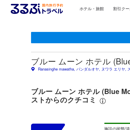
ホテル・旅館
割引クー
星評価は、提携サイトから受け取った情報であり、宿
るるぶトラベルに掲載されているクチコミは実際に予
tooltip
tooltip
施設の状態/清潔さスコア 5点満点中3.8点 ヌワラ エリヤ
施設・設備スコア 5点満点中3.7点 ヌワラ エリヤにおけ
ロケーションスコア 5点満点中3.9点 ヌワラ エリヤにお
サービススコア 5点満点中4.5点 ヌワラ エリヤにおける高
コスパスコア 5点満点中3.5点 ヌワラ エリヤにおける高ス
ブルー ムーン ホテル (Blue
Ranasinghe mawatha, パンダルオヤ, ヌワラ エリヤ, 
ブルー ムーン ホテル (Blue 
ストからのクチコミ
施設の状態/