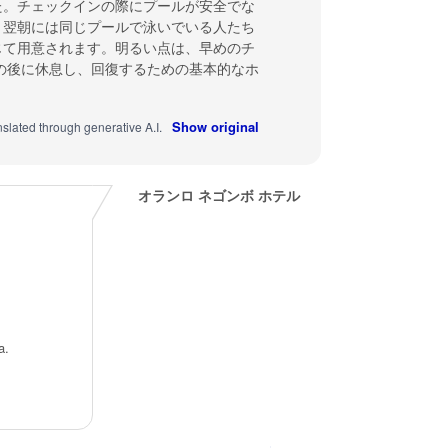
た。チェックインの際にプールが安全でな
、翌朝には同じプールで泳いでいる人たち
じて用意されます。明るい点は、早めのチ
の後に休息し、回復するための基本的なホ
Show original
nslated through generative A.I.
オランロ ネゴンボ ホテル
a.