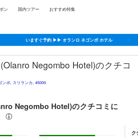
ポン
国内ツアー
おすすめ特集
泊施設に備わっていると予測される快適さや客室のレベルを示すもので
約をし、宿泊を終えたゲストから提供されています。実際の経験に基づ
ける高スコア
コア
スコア
ゴンボにおける高スコア
ア
いますぐ予約 ▶▶ オランロ ネゴンボ ホテル
anro Negombo Hotel)のクチコ
 ネゴンボ, スリランカ, 45000
ro Negombo Hotel)のクチコミに
ミ
ク