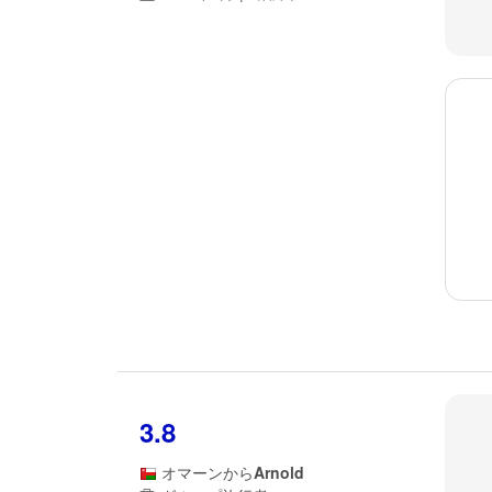
3.8
オマーン
から
Arnold