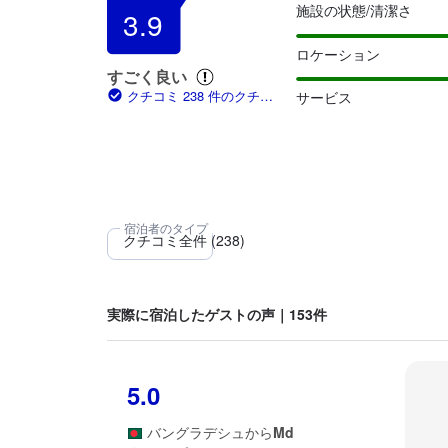
施設の状態/清潔さ
3.9
ロケーション
すごく良い
クチコミ 238 件のクチコ
サービス
ミ
実際に宿泊したゲストの声｜153件
5.0
バングラデシュ
から
Md