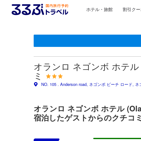
ホテル・旅館
割引クー
＜NEW＞クチコミ評価の傾向
星評価は、提携サイトから受け取った情報であり、宿
るるぶトラベルに掲載されているクチコミは実際に予
tooltip
tooltip
施設の状態/清潔さスコア 5点満点中3.9点 ネゴンボにお
施設・設備スコア 5点満点中3.7点 ネゴンボにおける高ス
ロケーションスコア 5点満点中3.8点 ネゴンボにおける高
お部屋の快適さ・クオリティスコア 5点満点中3.7点 ネ
サービススコア 5点満点中4.1点 ネゴンボにおける高スコ
コスパスコア 5点満点中4点 ネゴンボにおける高スコア
この宿泊施設へ寄せられた直近10件のクチコミ
7.2
10
9.6
8.8
8.0
8.8
4.4
5.2
8.8
10
最新
オランロ ネゴンボ ホテル (Ol
ミ
NO. 105 . Anderson road, ネゴンボ ビーチ ロード,
オランロ ネゴンボ ホテル (Olan
宿泊したゲストからのクチコ