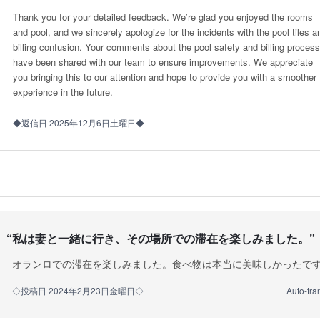
Thank you for your detailed feedback. We’re glad you enjoyed the rooms
and pool, and we sincerely apologize for the incidents with the pool tiles a
billing confusion. Your comments about the pool safety and billing process
have been shared with our team to ensure improvements. We appreciate
you bringing this to our attention and hope to provide you with a smoother
experience in the future.
◆返信日 2025年12月6日土曜日◆
“
私は妻と一緒に行き、その場所での滞在を楽しみました。
”
オランロでの滞在を楽しみました。食べ物は本当に美味しかったで
◇投稿日 2024年2月23日金曜日◇
Auto-tra