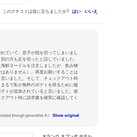
このクチコミは役に立ちましたか?
はい
いいえ
壊れていて、息子が指を切ってしまいまし
、別の方も足を切ったと話していました。
に海鮮ヌードルを注文しましたが、飲み物
ではありません）。再度お願いすることは
と言いました。そして、チェックアウト時
。まるで私が無料のポテトを得るために嘘
ポテトが追加されていると言いました。彼
ックアウト時に請求書を確実に確認してく
Show original
nslated through generative A.I.
オランロ ネゴンボ ホテル