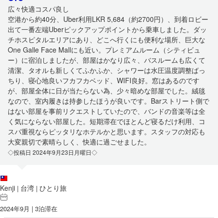
広々快適コスパ良し
空港から約40分、Uber利用LKR 5,684（約2700円）、到着ロビー
出て一番左端Uberピックアップポイントから乗車しました。ダッ
チホスピタルエリアにあり、どこへ行くにも便利な場所、巨大な
One Galle Face Mallにも近い。プレミアムルーム（シティビュ
ー）に宿泊しましたが、部屋はかなり広々、バスルームも広くて
清潔、タオルも新しくてふかふか、シャワーは水圧温度調整ばっ
ちり、寝心地良いフカフカベッド、WIFI良好。窓はあるのです
が、部屋全体に日が当たらない為、少々暗めな部屋でした。絨毯
なので、室内履きは持参したほうが良いです。Barストリート側で
はない部屋を事前リクエストしていたので、バンドの音楽等は全
く気にならない部屋した。短期滞在でほとんど寝るだけ利用、コ
スパ重視ならピッタリなホテルかと思います。スタッフの対応も
大変親切で素晴らしく、快適に過ごせました。
◇投稿日 2024年9月23日月曜日◇
Kenji
台湾
ひとり旅
|
|
2024年9月 | 3泊滞在