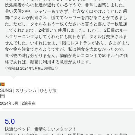
洗濯業者からの配達が遅れているそうで、非常に困惑しました。
暑い天候の中、シャワーもできず、仕方なく出かけようとした瞬
間にタオルが配達され、慌ててシャワーを浴びることができまし
た。ただし、タオルをもう一枚くださいと言うと喜んで一枚追加
してくれたので、2枚置いて使用しました。しかし、2日目のルー
ムクリーニングはしてくれたにも関わらず、タオルは交換されま
せんでした。いずれにせよ、1階にレストランがあり、さまざまな
食べ物を注文できるようですが、私は朝食を含めなかったので、
食べ物の味は分かりません。物価が高いコロンボで50ドル台の価
格であれば、頻繁に利用する意志があります。
◇投稿日 2024年5月6日月曜日◇
SUNG
スリランカ
ひとり旅
|
|
2024年5月 | 2泊滞在
5.0
快適なベッド、素晴らしいスタッフ！