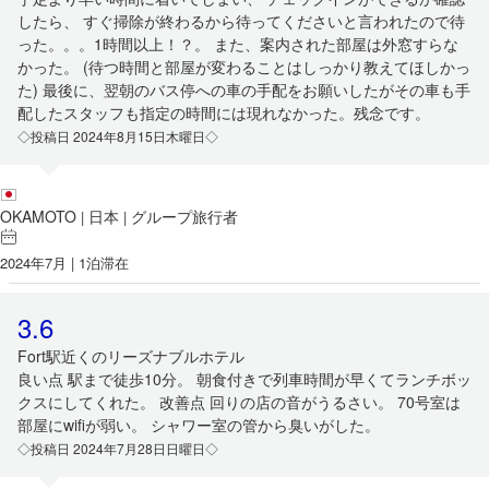
したら、 すぐ掃除が終わるから待ってくださいと言われたので待
った。。。1時間以上！？。 また、案内された部屋は外窓すらな
かった。 (待つ時間と部屋が変わることはしっかり教えてほしかっ
た) 最後に、翌朝のバス停への車の手配をお願いしたがその車も手
配したスタッフも指定の時間には現れなかった。残念です。
◇投稿日 2024年8月15日木曜日◇
OKAMOTO
日本
グループ旅行者
|
|
2024年7月 | 1泊滞在
3.6
Fort駅近くのリーズナブルホテル
良い点 駅まで徒歩10分。 朝食付きで列車時間が早くてランチボッ
クスにしてくれた。 改善点 回りの店の音がうるさい。 70号室は
部屋にwifiが弱い。 シャワー室の管から臭いがした。
◇投稿日 2024年7月28日日曜日◇