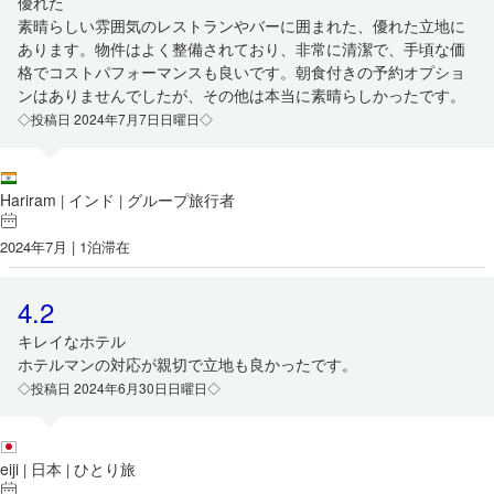
優れた
素晴らしい雰囲気のレストランやバーに囲まれた、優れた立地に
あります。物件はよく整備されており、非常に清潔で、手頃な価
格でコストパフォーマンスも良いです。朝食付きの予約オプショ
ンはありませんでしたが、その他は本当に素晴らしかったです。
◇投稿日 2024年7月7日日曜日◇
Hariram
インド
グループ旅行者
|
|
2024年7月 | 1泊滞在
4.2
キレイなホテル
ホテルマンの対応が親切で立地も良かったです。
◇投稿日 2024年6月30日日曜日◇
eiji
日本
ひとり旅
|
|