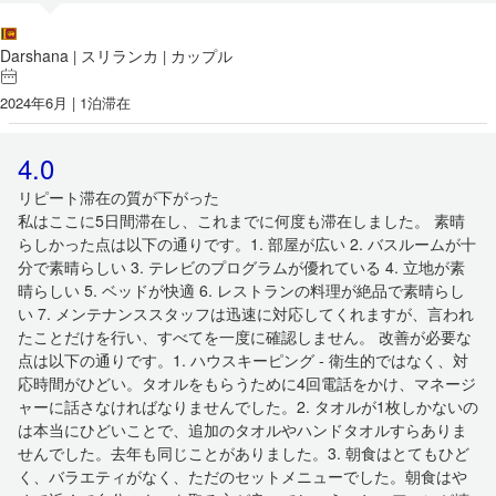
Darshana
スリランカ
カップル
|
|
2024年6月 | 1泊滞在
4.0
リピート滞在の質が下がった
私はここに5日間滞在し、これまでに何度も滞在しました。 素晴
らしかった点は以下の通りです。1. 部屋が広い 2. バスルームが十
分で素晴らしい 3. テレビのプログラムが優れている 4. 立地が素
晴らしい 5. ベッドが快適 6. レストランの料理が絶品で素晴らし
い 7. メンテナンススタッフは迅速に対応してくれますが、言われ
たことだけを行い、すべてを一度に確認しません。 改善が必要な
点は以下の通りです。1. ハウスキーピング - 衛生的ではなく、対
応時間がひどい。タオルをもらうために4回電話をかけ、マネージ
ャーに話さなければなりませんでした。2. タオルが1枚しかないの
は本当にひどいことで、追加のタオルやハンドタオルすらありま
せんでした。去年も同じことがありました。3. 朝食はとてもひど
く、バラエティがなく、ただのセットメニューでした。朝食はや