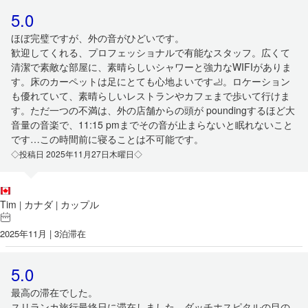
5.0
ほぼ完璧ですが、外の音がひどいです。
歓迎してくれる、プロフェッショナルで有能なスタッフ。広くて
清潔で素敵な部屋に、素晴らしいシャワーと強力なWIFIがありま
す。床のカーペットは足にとても心地よいです🦶。ロケーション
も優れていて、素晴らしいレストランやカフェまで歩いて行けま
す。ただ一つの不満は、外の店舗からの頭が poundingするほど大
音量の音楽で、11:15 pmまでその音が止まらないと眠れないこと
です…この時間前に寝ることは不可能です。
◇投稿日 2025年11月27日木曜日◇
Tim
カナダ
カップル
|
|
2025年11月 | 3泊滞在
5.0
最高の滞在でした。
スリランカ旅行最終日に滞在しました。ダッチホスピタルの目の