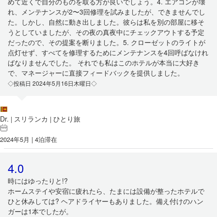
めて近くで自分のものを取る方が良いでしょう。4. エアコンが壊
れ、メンテナンスが2〜3回修理を試みましたが、できませんでし
た。しかし、自然に動き出しました。彼らは私を別の部屋に移そ
うとしていましたが、その夜の真夜中にチェックアウトする予定
だったので、その提案を断りました。5. クローゼットのライトが
点灯せず、すべてを修理するためにメンテナンスを4回呼ばなけれ
ばなりませんでした。 それでも私はこのホテルが本当に大好き
で、マネージャーに直接フィードバックを提供しました。
◇投稿日 2024年5月16日木曜日◇
Dr.
スリランカ
ひとり旅
|
|
2024年5月 | 4泊滞在
4.0
時にはゆったりと!?
ホームステイや安宿に疲れたら、たまには設備が整ったホテルで
ひと休みしては? ヘアドライヤーもありました。備え付けのハン
ガーは1本でしたが。