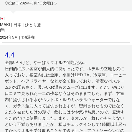
◇投稿日 2024年5月7日火曜日◇
MAKI
日本
ひとり旅
|
|
2024年5月 | 1泊滞在
4.4
全部いいけど、やっぱりタオルの問題だね...
圧倒的に広い客室が個人的に良かったです。ホテルの立地も気に
入っており、客室内には金庫、壁掛けLED TV、冷蔵庫、コーヒー
ポット、ヘアドライヤーなどが全て揃っており、清潔なバスルー
ムの水圧も良く、暖かいお湯もスムーズに出ます。ただ、やはり
口コミで見られた一二の残念な点はそのままでした。まず、客室
内に提供される水がペットボトルのミネラルウォーターではな
く、ガラス瓶に入って提供されますが、密封されたものではなく
ふたを被せただけの形で、飲むにはやや気持ち悪いので、煮沸す
るためだけに使用しました。また、タオルが一枚しかもらえない
という不満もありましたが、私はチェックインして1時間以上経っ
てからタオルを受け取ることができました。アウトソーシングの