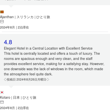
Ajanthan
スリランカ
ひとり旅
|
|
2024年8月 | 2泊滞在
4.8
Elegant Hotel in a Central Location with Excellent Service
This hotel is centrally located and offers a touch of luxury. The
rooms are spacious enough and very clean, and the staff
provides excellent service, making for a satisfying stay. However,
one downside was the lack of windows in the room, which made
the atmosphere feel quite dark.
◇投稿日 2024年8月26日月曜日◇
Kotaro
日本
ひとり旅
|
|
2024年8月 | 2泊滞在