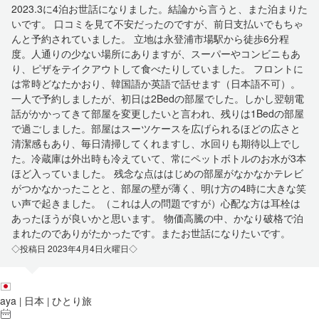
2023.3に4泊お世話になりました。結論から言うと、また泊まりた
いです。 口コミを見て不安だったのですが、前日支払いでもちゃ
んと予約されていました。 立地は永登浦市場駅から徒歩6分程
度。人通りの少ない場所にありますが、スーパーやコンビニもあ
り、ピザをテイクアウトして食べたりしていました。 フロントに
は常時どなたかおり、韓国語か英語で話せます（日本語不可）。
一人で予約しましたが、初日は2Bedの部屋でした。しかし翌朝電
話がかかってきて部屋を変更したいと言われ、残りは1Bedの部屋
で過ごしました。部屋はスーツケースを広げられるほどの広さと
清潔感もあり、毎日清掃してくれますし、水回りも期待以上でし
た。冷蔵庫は外出時も冷えていて、常にペットボトルのお水が3本
ほど入っていました。 残念な点ははじめの部屋がなかなかテレビ
がつかなかったことと、部屋の壁が薄く、明け方の4時に大きな笑
い声で起きました。（これは人の問題ですが）心配な方は耳栓は
あったほうが良いかと思います。 物価高騰の中、かなり破格で泊
まれたのでありがたかったです。またお世話になりたいです。
◇投稿日 2023年4月4日火曜日◇
aya
日本
ひとり旅
|
|