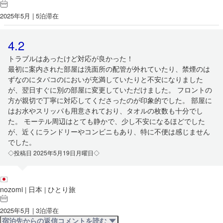
2025年5月 | 5泊滞在
4.2
トラブルはあったけど対応が良かった！
最初に案内された部屋は洗面所の配管が外れていたり、禁煙のは
ずなのにタバコのにおいが充満していたりと不安になりました
が、翌日すぐに別の部屋に変更していただけました。 フロントの
方が親切で丁寧に対応してくださったのが印象的でした。 部屋に
はお水やスリッパも用意されており、タオルの枚数も十分でし
た。 モーテル周辺はとても静かで、少し不安になるほどでした
が、近くにランドリーやコンビニもあり、特に不便は感じません
でした。
◇投稿日 2025年5月19日月曜日◇
nozomi
日本
ひとり旅
|
|
2025年5月 | 3泊滞在
宿泊先からの返信コメントを読む