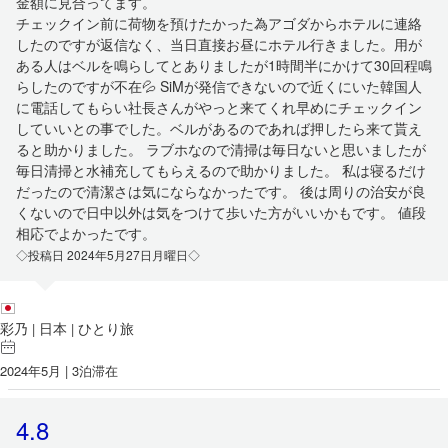
金額に見合ってます。
チェックイン前に荷物を預けたかった為アゴダからホテルに連絡
したのですが返信なく、当日直接お昼にホテル行きました。用が
ある人はベルを鳴らしてとありましたが1時間半にかけて30回程鳴
らしたのですが不在💦 SiMが発信できないので近くにいた韓国人
に電話してもらい社長さんがやっと来てくれ早めにチェックイン
していいとの事でした。ベルがあるのであれば押したら来て貰え
ると助かりました。 ラブホなので清掃は毎日ないと思いましたが
毎日清掃と水補充してもらえるので助かりました。 私は寝るだけ
だったので清潔さは気にならなかったです。 後は周りの治安が良
くないので日中以外は気をつけて歩いた方がいいかもです。 値段
相応でよかったです。
◇投稿日 2024年5月27日月曜日◇
彩乃
日本
ひとり旅
|
|
2024年5月 | 3泊滞在
4.8