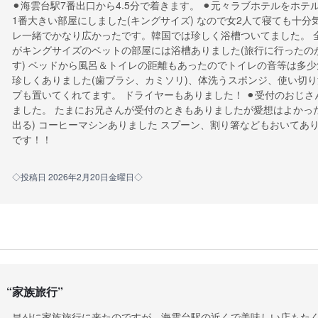
⚫︎海雲台駅7番出口から4.5分で着きます。 ⚫︎元々ラブホテルを
1番大きい部屋にしました(キングサイズ) なので女2人て寝ても十分
レ一緒でかなり広かったです。韓国では珍しく浴槽ついてました。 
がキングサイズのベットの部屋には浴槽ありました(旅行に行ったの
す) ベッドから風呂＆トイレの距離もあったのでトイレの音等は多少
珍しくありました(歯ブラシ、カミソリ)、体洗うスポンジ、使い切り
プも置いてくれてます。 ドライヤーもありました！ ⚫︎受付のおじ
ました。 たまにお兄さんが受付のときもありましたが愛想はよかったで
出る) コーヒーマシンありました スプーン、割り箸などもおいてあ
です！！
◇投稿日 2026年2月20日金曜日◇
“
家族旅行
”
부산に家族旅行に来たのですが、海雲台駅の近くで美味しい店もた