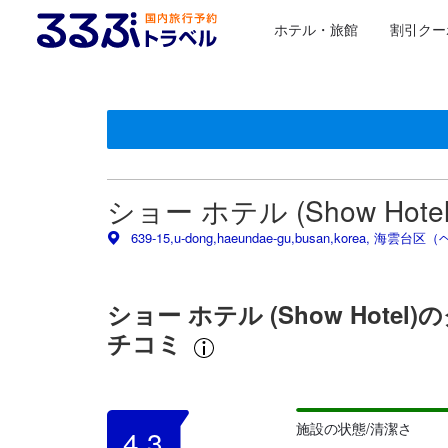
ホテル・旅館
割引クー
＜NEW＞クチコミ評価の傾向
星評価は、提携サイトから受け取った情報であり、宿
るるぶトラベルに掲載されているクチコミは実際に予
tooltip
tooltip
施設の状態/清潔さスコア 5点満点中4.1点 釜山（プサン
施設・設備スコア 5点満点中4.1点 釜山（プサン）におけ
ロケーションスコア 5点満点中4.6点 釜山（プサン）にお
サービススコア 5点満点中4.4点 釜山（プサン）における
コスパスコア 5点満点中4.3点 釜山（プサン）における高
この宿泊施設へ寄せられた直近10件のクチコミ
5.6
8.8
8.0
9.6
8.4
6.0
7.6
8.4
4.4
2.8
最新
ショー ホテル (Show Hot
639-15,u-dong,haeundae-gu,busan,korea, 
ショー ホテル (Show Hot
チコミ
施設の状態/清潔さ
4.3