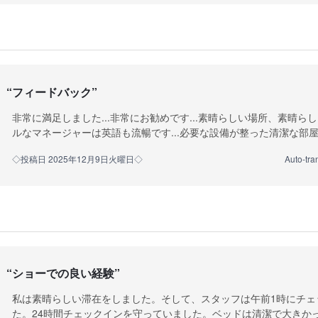
“
フィードバック
”
非常に満足しました...非常にお勧めです...素晴らしい場所、素晴
ルなマネージャーは英語も流暢です...必要な設備が整った清潔な部屋..
◇投稿日 2025年12月9日火曜日◇
Auto-tra
“
ショーでの良い経験
”
私は素晴らしい滞在をしました。そして、スタッフは午前1時にチェ
た。24時間チェックインを守っていました。ベッドは清潔で大きか