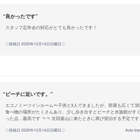
“
良かったです
”
スタッフ忘年会の対応がとても良かったです！
◇投稿日 2025年12月14日日曜日◇
“
ビーチに近いです。
”
エコノミーツインルーム〜子供と3人できましたが、部屋も広くて清
食べ物の場所がたくさんあり、少し歩き出すとビーチと水族館がす
った点…最高です ㅋㅋ 次回釜山に来たときに再び宿泊する予定です
◇投稿日 2025年12月14日日曜日◇
Auto-tra