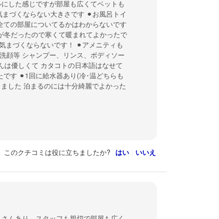
ホテルにした感じですが部屋も広くてベットも
気まづくならない大きさです ⚫︎お風呂トイ
全ての部屋についてるかはわからないです
が冬だったので寒くて暖まれてよかったで
気まづくならないです！ ⚫︎アメニティも
洗顔等 シャンプー、リンス、ボディソー
さんは優しくて カタコトの日本語はなせて
す ⚫︎1回に給水器あり(冷･温どちらも
りました 泊まるのには十分綺麗でよかった
このクチコミは役に立ちましたか?
はい
いいえ
くさんあり、スタッフも親切で部屋も広く