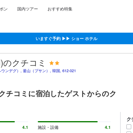
ポン
国内ツアー
おすすめ特集
泊施設に備わっていると予測される快適さや客室のレベルを示すもので
約をし、宿泊を終えたゲストから提供されています。実際の経験に基づ
）における高スコア
る高スコア
ける高スコア
高スコア
スコア
いますぐ予約 ▶▶ ショー ホテル
el)のクチコミ
海雲台区（ヘウンデグ）, 釜山（プサン）, 韓国, 612-021
el)のクチコミに宿泊したゲストからのク
ク
4.1
施設・設備
4.1