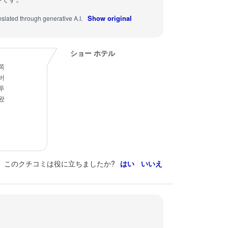
Show original
nslated through generative A.I.
ショー ホテル
쪽
버
투
왔
このクチコミは役に立ちましたか?
はい
いいえ