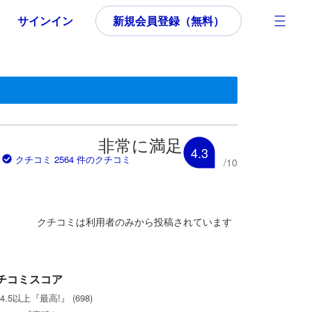
サインイン
新規会員登録（無料）
す。
いた内容であるため、これから宿泊選びをされるユーザーにとっても参
非常に満足
4.3
クチコミ 2564 件のクチコミ
/
10
クチコミは利用者のみから投稿されています
チコミスコア
4.5以上『最高!』 (698)