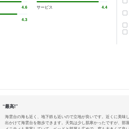
4.6
サービス
4.4
4.3
“
最高!
”
海雲台の海も近く、地下鉄も近いので立地が良いです。近くに美味
出かけて海雲台を散歩できます。天気は少し肌寒かったですが、部
メニティも充実していて、ベッドと部屋も広めで、窓も大きくて良