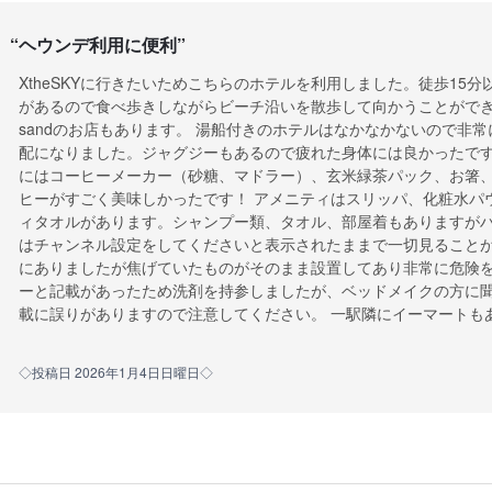
“
ヘウンデ利用に便利
”
XtheSKYに行きたいためこちらのホテルを利用しました。徒歩15
があるので食べ歩きしながらビーチ沿いを散歩して向かうことができ
sandのお店もあります。 湯船付きのホテルはなかなかないので非
配になりました。ジャグジーもあるので疲れた身体には良かったで
にはコーヒーメーカー（砂糖、マドラー）、玄米緑茶パック、お箸
ヒーがすごく美味しかったです！ アメニティはスリッパ、化粧水パ
ィタオルがあります。シャンプー類、タオル、部屋着もありますがハ
はチャンネル設定をしてくださいと表示されたままで一切見ること
にありましたが焦げていたものがそのまま設置してあり非常に危険を
ーと記載があったため洗剤を持参しましたが、ベッドメイクの方に
載に誤りがありますので注意してください。 一駅隣にイーマートも
◇投稿日 2026年1月4日日曜日◇