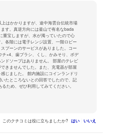
分以上はかかりますが、途中海雲台伝統市場
ます。真逆方向には釜山で有名なbada
常に重宝しますが、水が濁っていたので心
す。各階には電子レンジ設置、一階ロビー
、スプーンのサービスがありました。コー
ウチ×4、歯ブラシ、くし、かみそり、ボデ
ンドソープはありません。 部屋のテレビ
ができませんでした。また、充電器が部屋
感じました。 館内施設にコインランドリ
聞いたところないとの回答でしたので、記
あるため、ぜひ利用してみてください。
このクチコミは役に立ちましたか?
はい
いいえ