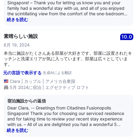
Singapore! – Thank you for letting us know you and your
family had a wonderful stay with us, and all of you enjoyed
the scintillating view from the comfort of the one-bedroom
Executive loft apartment you stayed in. -- Thank you for
続きを読む
highlighting our e-concierge service whereby our guests can
enquire or make requests via WhatsApp messaging. It is
indeed heartening to learn you enjoyed using our e-
素晴らしい施設
10.0
concierge service. – All of us are truly humbled and
6月 19, 2024
appreciative of your lovely compliment for our team’s
service. Our team works diligently to keep our guests happy
本当に施設がたくさんある部屋が大好きです。部屋に設置されたキ
and create memorable stay experiences for them, but we
ッチンと洗濯エリアが気に入っています。部屋は広々としていま
can only do it thanks to amazing guests like you and your
す。
family. Thank you! --- We have truly enjoyed being of service
元の言語で表示する
生成AIによる翻訳
to you and we sincerely hope to welcome youand your lovely
family back for more enjoyable and comfortable stays with
Clara
|
カップル
|
アメリカ合衆国
us. --- We are at your service, and we wish all of you well. ---
5月 2024に宿泊 | エグゼクティブ ロフト
Thank you for your v
宿泊施設からの返信
Dear Clara, -- Greetings from Citadines Fusionopolis
Singapore! Thank you for choosing our serviced residence
and for taking time to review your recent stay experience
with us. – All of us are delighted you had a wonderful 5
nights stay with us, and you like the ambiance and decor of
続きを読む
the 18th level fully equipped one-bedroom Executive loft