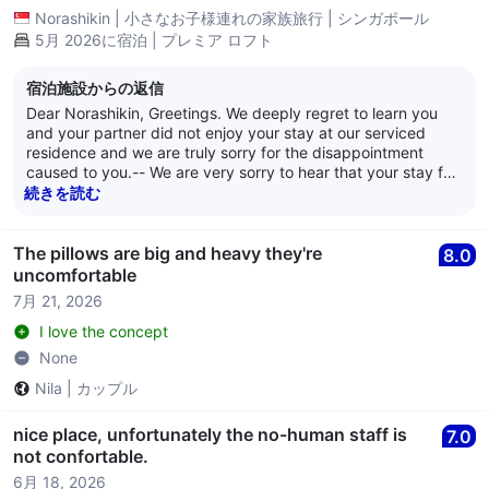
welcome you back as we truly wish to create a better stay
Norashikin
|
小さなお子様連れの家族旅行
|
シンガポール
experience for you and allow us to change your impression
5月 2026に宿泊 | プレミア ロフト
of our service. – We wish you well. -- Thank you. – Kind
regards, -- The management of Citadines Fusionopolis
宿泊施設からの返信
Dear Norashikin, Greetings. We deeply regret to learn you
and your partner did not enjoy your stay at our serviced
residence and we are truly sorry for the disappointment
caused to you.-- We are very sorry to hear that your stay fell
below expectations and that you encountered issues such as
続きを読む
roaches in the bathroom, visible mold in the kitchen, and
unclean floors. We understand how unpleasant and
unacceptable this experience must have been, and we
The pillows are big and heavy they're
8.0
sincerely apologize for the discomfort it caused.–-
uncomfortable
Cleanliness and proper maintenance are core priorities for
7月 21, 2026
us, and your comments have been escalated to our
housekeeping and management teams for immediate review.
I love the concept
Please be assured we are taking your feedback seriously
None
and our Housekeeping Managers will investigate and ensure
Nila
|
カップル
that their teams carry out the needed corrective works.-- We
greatly appreciate your honesty in highlighting these issues,
as it helps us improve the quality of our property and
nice place, unfortunately the no-human staff is
7.0
provide a safer, cleaner, and more comfo
not confortable.
6月 18, 2026