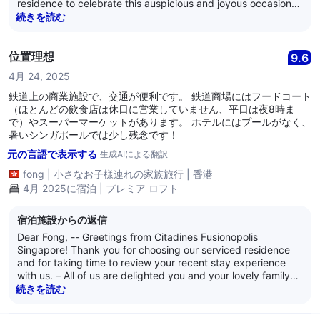
residence to celebrate this auspicious and joyous occasion
with your lovely family. -- We are indeed thrilled to learn you
続きを読む
had an enjoyable and comfortable stay with us. -- Your
satisfaction is very important to us, and we look forward to
welcoming you and your lovely family again in the future. --
位置理想
9.6
We are at your service, and we wish all of you well. -- Kind
4月 24, 2025
regards, -- The management of Citadines Fusionopolis
Singapore
鉄道上の商業施設で、交通が便利です。 鉄道商場にはフードコート
（ほとんどの飲食店は休日に営業していません、平日は夜8時ま
で）やスーパーマーケットがあります。 ホテルにはプールがなく、
暑いシンガポールでは少し残念です！
元の言語で表示する
生成AIによる翻訳
fong
|
小さなお子様連れの家族旅行
|
香港
4月 2025に宿泊 | プレミア ロフト
宿泊施設からの返信
Dear Fong, -- Greetings from Citadines Fusionopolis
Singapore! Thank you for choosing our serviced residence
and for taking time to review your recent stay experience
with us. – All of us are delighted you and your lovely family
had an enjoyable and comfortable stay with us, and you
続きを読む
found our residence’s location convenient due to our
proximity to many eateries, a supermarket, and having One