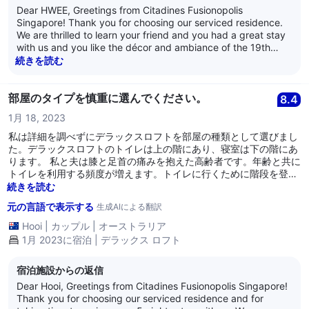
た戻ってきます。
Dear HWEE, Greetings from Citadines Fusionopolis
Singapore! Thank you for choosing our serviced residence.
We are thrilled to learn your friend and you had a great stay
with us and you like the décor and ambiance of the 19th
level Grand one-bedroom loft apartment you stayed in. -----
続きを読む
We sincerely apologise for the discomfort ad disappointment
caused to you by the condition of the sofa and our team’s
inaction. Please be assured we are taking your feedback
部屋のタイプを慎重に選んでください。
8.4
seriously and we shall be investigating and counselling our
1月 18, 2023
team members concerned, in addition to carrying out the
needed cleaning of the sofa. ---- We are thrilled t learn you
私は詳細を調べずにデラックスロフトを部屋の種類として選びまし
will return to stay and all of us are truly grateful for your
た。デラックスロフトのトイレは上の階にあり、寝室は下の階にあ
valued trust. Thank you for giving us the great pleasure to
ります。 私と夫は膝と足首の痛みを抱えた高齢者です。年齢と共に
have been of service to you and your friend. All of us
トイレを利用する頻度が増えます。トイレに行くために階段を登る
earnestly look forward to welcoming you back. We are at
のは私たちにとって非常に面倒です。 ホテルは満室で、他の部屋の
続きを読む
your service, and we wish both of you well. ------ Kind
タイプに変更することはできませんでした。
元の言語で表示する
生成AIによる翻訳
regards, The management of Citadines Fusionopolis
Singapore
Hooi
|
カップル
|
オーストラリア
1月 2023に宿泊 | デラックス ロフト
宿泊施設からの返信
Dear Hooi, Greetings from Citadines Fusionopolis Singapore!
Thank you for choosing our serviced residence and for