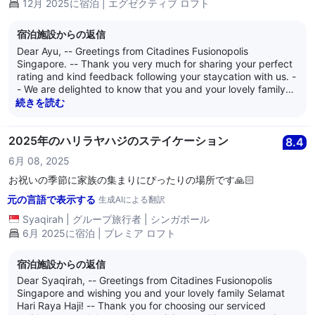
12月 2025に宿泊 | エグゼクティブ ロフト
enjoyable stay in the future. -- We are at your service, and
we wish all o
宿泊施設からの返信
Dear Ayu, -- Greetings from Citadines Fusionopolis
Singapore. -- Thank you very much for sharing your perfect
rating and kind feedback following your staycation with us. -
- We are delighted to know that you and your lovely family
enjoyed a pleasant stay and found the residence good, nice,
続きを読む
and clean. -- As a serviced residence, we place strong
emphasis on cleanliness, comfort, and a welcoming
environment for families, and we are especially pleased to
2025年のハリラヤハジのステイケーション
8.4
learn that our one-bedroom Executive Loft apartment met
6月 08, 2025
your expectations. Your encouragement motivates our team
to continue maintaining high standards in both housekeeping
お祝いの季節に家族の集まりにぴったりの場所です🙏🏻
and overall guest experience. -- Thank you once again for
元の言語で表示する
生成AIによる翻訳
your support and positive comments. We look forward to
welcoming you and your lovely family back for another
Syaqirah
|
グループ旅行者
|
シンガポール
enjoyable stay in the future. -- We are at your service, and
6月 2025に宿泊 | プレミア ロフト
we wish all of you well. -- Kind regards, -- The management
of Citadines Fusionopolis Singapore
宿泊施設からの返信
Dear Syaqirah, -- Greetings from Citadines Fusionopolis
Singapore and wishing you and your lovely family Selamat
Hari Raya Haji! -- Thank you for choosing our serviced