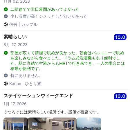
11月 02, 2023
will investigate and ensure that their teams carry out the
needed corrective works. – Additionally, we will be
二階建てで非日常間があってよかった
counselling our team members concerned and monitoring
少し湿度が高くジメッとした匂いがあった
their performance as these lapses in our service should have
been avoided and corrected prior to assigning the loft
信吾
|
カップル
apartment for your stay. -- We truly appreciate your valuable
feedback as it is essential in educating our staff about good
素晴らしい
10.0
and bad service, and we shall ensure your feedback will be
8月 27, 2023
部屋が広くて清潔で眺めが良かった。朝食はバルコニーで眺め
を楽しみながら食べました。ドラム式洗濯機もあり便利でし
た。駅に直結で空港からもMRTで行き来でき、一人の場合には
移動が便利です。
特にありません。
Kanae
|
ひとり旅
ステイケーションウィークエンド
10.0
1月 17, 2026
くつろぐには素晴らしい場所です。設備が豊富です。