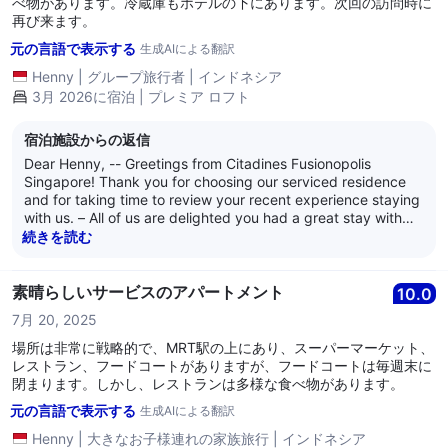
べ物があります。冷蔵庫もホテルの下にあります。次回の訪問時に
再び来ます。
元の言語で表示する
生成AIによる翻訳
Henny
|
グループ旅行者
|
インドネシア
3月 2026に宿泊 | プレミア ロフト
宿泊施設からの返信
Dear Henny, -- Greetings from Citadines Fusionopolis
Singapore! Thank you for choosing our serviced residence
and for taking time to review your recent experience staying
with us. – All of us are delighted you had a great stay with
us. – We are also heartened to learn you found our
続きを読む
residence’s location convenient due to our proximity to many
eateries, a supermarket, and having One North MRT station
within the same building complex. – It brings us much joy to
素晴らしいサービスのアパートメント
10.0
learn you will return to stay with us and we will do all possible
7月 20, 2025
to deserve your valued support and trust. -- All of us truly
enjoyed being of service to you and we look forward to
場所は非常に戦略的で、MRT駅の上にあり、スーパーマーケット、
being of service to you again. -- We are at your service, and
レストラン、フードコートがありますが、フードコートは毎週末に
we wish you well. --- Kind regards, -- The management of
閉まります。しかし、レストランは多様な食べ物があります。
Citadines Fusionopolis Singapore
元の言語で表示する
生成AIによる翻訳
Henny
|
大きなお子様連れの家族旅行
|
インドネシア