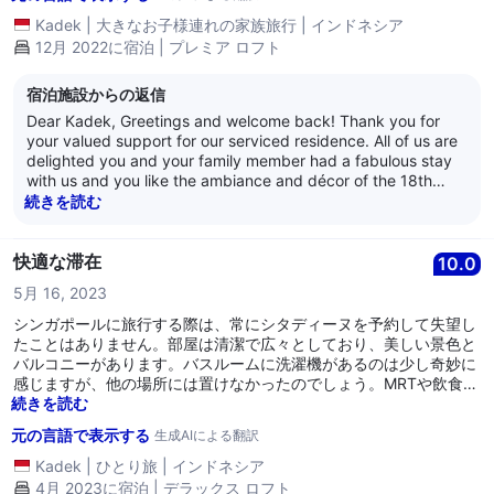
Kadek
|
大きなお子様連れの家族旅行
|
インドネシア
12月 2022に宿泊 | プレミア ロフト
宿泊施設からの返信
Dear Kadek, Greetings and welcome back! Thank you for
your valued support for our serviced residence. All of us are
delighted you and your family member had a fabulous stay
with us and you like the ambiance and décor of the 18th
level one-bedroom Deluxe loft apartment you stayed in. . It is
続きを読む
definitely a boost every time we receive positive reviews like
this as it truly inspires all of us to constantly strive for
excellence and provide the best services, facilities and
快適な滞在
10.0
products in our industry. Thank you for fuelling our passion
5月 16, 2023
to serve! ---- Thank you for giving us the great pleasure and
privilege to have been of service to you and your family
シンガポールに旅行する際は、常にシタディーヌを予約して失望し
member. We truly look forward to welcoming you back soon
たことはありません。部屋は清潔で広々としており、美しい景色と
and being of service to you again. We wish both of you well.
バルコニーがあります。バスルームに洗濯機があるのは少し奇妙に
----- Kind regards, The management of Citadines
感じますが、他の場所には置けなかったのでしょう。MRTや飲食店
Fusionopolis Singapore
に非常に便利な場所にあります。
続きを読む
元の言語で表示する
生成AIによる翻訳
Kadek
|
ひとり旅
|
インドネシア
4月 2023に宿泊 | デラックス ロフト