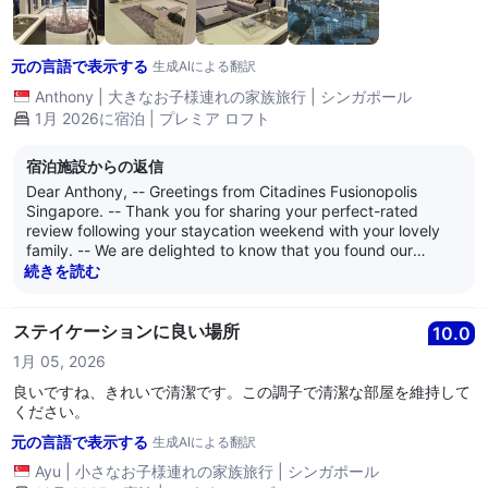
元の言語で表示する
生成AIによる翻訳
Anthony
|
大きなお子様連れの家族旅行
|
シンガポール
1月 2026に宿泊 | プレミア ロフト
宿泊施設からの返信
Dear Anthony, -- Greetings from Citadines Fusionopolis
Singapore. -- Thank you for sharing your perfect-rated
review following your staycation weekend with your lovely
family. -- We are delighted to know that you found our
serviced residence to be a great venue to rest and relax,
続きを読む
and that the amenities contributed positively to your overall
experience. -- It is also pleasing to hear that the
convenience of having a wide selection of eateries, a
ステイケーションに良い場所
10.0
supermarket, and direct access to one-north MRT station
1月 05, 2026
within the building complex enhanced the comfort and ease
of your stay. These features are designed to offer our guests
良いですね、きれいで清潔です。この調子で清潔な部屋を維持して
a seamless and enjoyable living experience, whether for a
ください。
short getaway or a longer visit. -- Thank you once again for
元の言語で表示する
生成AIによる翻訳
choosing to stay with us and for your kind feedback. We look
forward to welcoming you and your lovely family back to
Ayu
|
小さなお子様連れの家族旅行
|
シンガポール
Citadines Fusionopolis Singapore for another restful and