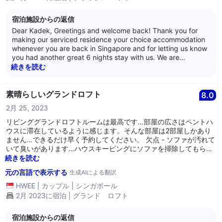
宿泊施設からの返信
Dear Kadek, Greetings and welcome back! Thank you for
making our serviced residence your choice accommodation
whenever you are back in Singapore and for letting us know
you had another great 6 nights stay with us. We are
delighted you especially liked the scintillating view from the
続きを読む
comfort of the 18th level apartment you stayed in and found
our location with proximity to many eateries and having One
North MRT station within the building complex convenient. --
素晴らしいグランドロフト
8.0
- As always, it has truly been our great pleasure and
2月 25, 2023
privilege to have been of service to you. All of us earnestly
hope Citadines Fusionopolis will remain your go-to lodging
リビンググランドロフトルームは最高です…部屋の広さはペントハ
whenever you are back in our city-state, and we sincerely
ウスに滞在しているように感じます。そんな部屋は2部屋しかあり
look forward to welcoming you back soon. We are at your
ません…できるだけ早く予約してください。 欠点 - ソファが汚れて
service, and we wish you well. Thank you for your valued
いて臭いがあります…ハウスキーピングにソファを掃除してもらう
support. ---- Kind regards, The management of Citadines
よう頼んだが何もされませんでした…エアコンがベッドの真下にあ
続きを読む
Fusionopolis Singapore
り、困りました…ロフトのエアコンを切って、1階のエアコンを入
元の言語で表示する
生成AIによる翻訳
れて2階に冷気を流す必要がありました…しかし、幸いにも雨季で
涼しかったです… 週末はモール内のフードアウトレットがほとんど
HWEE
|
カップル
|
シンガポール
閉まっていることに注意してください。しかし、食事を調達するの
2月 2023に宿泊 | グランド ロフト
は簡単で、ホーランドビレッジまでMRTでたった2駅です…問題あ
りません。 MRTは建物の真下にあり、このホテルに接続された小
宿泊施設からの返信
さなモールもあります。 シンガポールでの滞在を希望するなら、ま