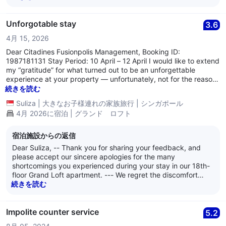
management is very concerned as it is always our sincere
wish our team provides friendly, efficient and helpful service
always. We truly appreciate your feedback and following
Unforgotable stay
3.6
your feedback, we assure you our Guest Service and
4月 15, 2026
Housekeeping management teams shall be investigating,
and we shall focus our efforts in the areas we lack, in
Dear Citadines Fusionpolis Management, Booking ID:
addition to counselling our team members concerned. All of
1987181131 Stay Period: 10 April – 12 April I would like to extend
us truly hope you will give us an opportunity to recover your
my “gratitude” for what turned out to be an unforgettable
lackluster experience and allow us to change your
experience at your property — unfortunately, not for the reasons
impression of our service. We are at your service, and we
one would expect from a supposedly 5-star establishment in
続きを読む
you a lifetime of love and happiness as you embark on your
Singapore. Check-in was uneventful, which, in hindsight, was
Suliza
|
大きなお子様連れの家族旅行
|
シンガポール
journey as a wedded couple. Thank you. Kind regards, The
perhaps the highlight of the stay. The real surprise came upon
4月 2026に宿泊 | グランド ロフト
management of Citadines Fusionopolis
entering the room — no bidet (a rather basic expectation), and
an air-conditioning system that seemed to have taken on a new
and innovative function: blowing hot air. Naturally, I reported the
宿泊施設からの返信
issues. While I appreciate the prompt initial response, it was only
Dear Suliza, -- Thank you for sharing your feedback, and
partially effective. The air-conditioning was “fixed,” yet somehow
please accept our sincere apologies for the many
continued to produce warm air throughout the night. Sleeping in
shortcomings you experienced during your stay in our 18th-
what felt like a sauna was certainly not part of the experience
floor Grand Loft apartment. --- We regret the discomfort
we signed up for. To further enhance the experience, the
caused by the air-conditioning issues, room cleanliness, pest
続きを読む
cleanliness of the room was equally impressive. Within a short
sighting, and the delay in technical support, which clearly fell
time of walking barefoot, our feet turned black — a clear
short of our service standards. -- Your feedback has been
indication of how well the floors had been “maintained.” As if that
escalated to our relevant departmental managers for a
Impolite counter service
5.2
wasn’t memorable enough, we were also greeted by a
thorough investigation. We will also carefully review your
cockroach emerging from the cabinet near the door, which