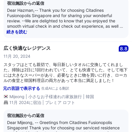
宿泊施設からの返信
Dear Hazman,-- Thank you for choosing Citadines
Fusionopolis Singapore and for sharing your wonderful
review. --We are delighted to know that you enjoyed the
smooth virtual check in and check out experience, as well as
our spacious and clean duplex apartment. --It is also great
続きを読む
to hear that our convenient location, apartment style
concept, and in room amenities made your stay comfortable.
--Your recommendation means a great deal to us, and we
広く快適なレジデンス
8.8
look forward to welcoming you and your family and friends
11月 20, 2024
again.-- Warm regards, The management of Citadines
Fusionopolis Singapore
スタッフはとても親切で、毎日新しいタオルに交換してくれまし
た。掃除は2日に1回行われていて、とても快適でした。そして地下
には大きなスーパーがあり、必要なときに物を買いに行き、ローカ
ルの食堂と韓国料理店の両方があって本当に満足しました！
元の言語で表示する
生成AIによる翻訳
Mijeong
|
小さなお子様連れの家族旅行
|
韓国
11月 2024に宿泊 | プレミア ロフト
宿泊施設からの返信
Dear Mijeong, -- Greetings from Citadines Fusionopolis
Singapore! Thank you for choosing our serviced residence