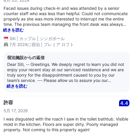
8月 05, 2024
request for compensation, and a member of our
understandably caused panic among the guests. When we
management team will reach out to you once the review is
Faced issues during check-in and was attended by a senior
contacted customer service for assistance, we were informed
complete. -- We appreciate you bringing these matters to
counter staff who was less than helpful. Could not communicate
that no technician was available until 10:30am the following day.
our attention and thank you for your patience while we
properly as she was more interested to interrupt me the entire
Interestingly, the technician only arrived closer to 2:00pm — well
address them. -- Kind regards, -- The management of
time. The previous team managing the front desk was always
into the middle of my scheduled event. Clearly, punctuality and
Citadines Fusionopolis Singapore
amazing and would remember us. As a regular at this property,
続きを読む
urgency are not part of the service standards. This raises
this experience left us with a bitter taste and definitely hesitant
serious concerns about the maintenance and operational
Siti
|
カップル
|
シンガポール
to return! 👎🏼
readiness of your facilities. For a property that carries such a
7月 2024に宿泊 | プレミア ロフト
high rating, the absence of proper maintenance support —
coupled with questionable cleanliness — is both disappointing
宿泊施設からの返信
and unacceptable. Given the level of inconvenience, discomfort,
and distress caused to my family, I trust that management will
Dear Siti, -- Greetings. We deeply regret to learn you did not
take this matter seriously. I would expect full compensation for
enjoy your recent stay at our serviced residence and we are
the experience, which fell significantly short of even basic
truly sorry for the disappointment caused to you by our
hospitality standards. I look forward to your response —
team’s service. --- Please allow us to assure you our
hopefully more prompt and effective than the technical support
management is very concerned as it is always our sincere
続きを読む
provided during my stay. Yours sincerely, Suliza
hope our guests enjoy their stays with us, and that our team
always provides friendly and helpful service. Following your
feedback, we assure you our Guest Service management
許容
4.4
team will investigate and counsel our team member
5月 17, 2026
concerned. -- We truly appreciate your valuable feedback as
it is essential in educating our staff about good and bad
I was disgusted with the roach I saw in the toilet bathtub. Visible
service, and we shall ensure your feedback will be given to
mold in the kitchen. Floors are super dirty. Poorly managed
all. All of us sincerely hope you will give us an opportunity to
property. Not coming to this property again!