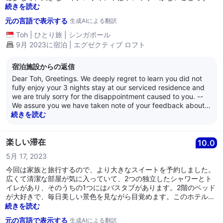
長期滞在のビジネス旅行者にはより適しています。無料駐車場はあ
続きを読む
りません。
元の言語で表示する
生成AIによる翻訳
Toh
|
ひとり旅
|
シンガポール
9月 2023に宿泊 | エグゼクティブ ロフト
宿泊施設からの返信
Dear Toh, Greetings. We deeply regret to learn you did not
fully enjoy your 3 nights stay at our serviced residence and
we are truly sorry for the disappointment caused to you. --
We assure you we have taken note of your feedback about
the condition of the 18th level one-bedroom Executive loft
続きを読む
apartment assigned for your stay and our toiletries, and we
will be sharing your feedback with the relevant persons so
they can review improvement plans. In the meantime, our
楽しい滞在
10.0
Engineering team will inspect the apartment and carry out
5月 17, 2023
the needed corrective works. -- All of us sincerely hope you
will give us a chance to welcome you back as we truly wish
今回は家族と旅行するので、より大きなスイートを予約しました。
to create a better stay experience for you. Thank you for
広くて清潔な部屋が気に入っていて、2つの独立したシャワーとト
giving us the pleasure and privilege of hosting you at our
イレがあり、そのうちの1つにはバスタブがあります。2階のベッド
serviced residence. – We wish you well. -- Thank you. – Kind
が大好きで、毎日美しい景色を見ながら目覚めます。このホテルが
regards, The management of Citadines Fusionopolis
私のお気に入りリストから外れた唯一の理由は、残念ながらトイレ
続きを読む
Singapore
にビデがないため、私には欠かせないものです。
元の言語で表示する
生成AIによる翻訳