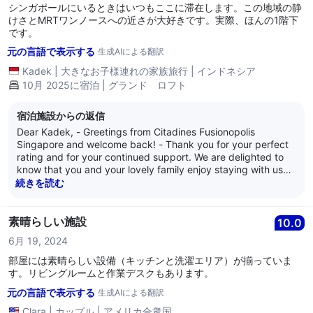
memorable. We earnestly look forward to welcoming you
シンガポールにいるときはいつもここに滞在します。この地域の静
back again and providing another enjoyable experience. --
けさとMRTワンノースへの近さが大好きです。実際、ほんの1階下
We are at your service and we wish you well. Kind regards, --
です。
The management of Citadines Fusionopolis Singapore
元の言語で表示する
生成AIによる翻訳
Kadek
|
大きなお子様連れの家族旅行
|
インドネシア
10月 2025に宿泊 | グランド ロフト
宿泊施設からの返信
Dear Kadek, - Greetings from Citadines Fusionopolis
Singapore and welcome back! - Thank you for your perfect
rating and for your continued support. We are delighted to
know that you and your lovely family enjoy staying with us
whenever you visit Singapore. It is wonderful to hear that our
続きを読む
peaceful neighbourhood and convenient location above one-
north MRT station continue to enhance your stay experience.
We truly appreciate your kind feedback and look forward to
素晴らしい施設
10.0
welcoming you and your family back for another exceptional
6月 19, 2024
stay. - We are at your service, and we wish all of you well. -
Kind regards, - The management of Citadines Fusionopolis
部屋には素晴らしい設備（キッチンと洗濯エリア）が揃っていま
Singapore
す。リビングルームと作業デスクもあります。
元の言語で表示する
生成AIによる翻訳
Clara
|
カップル
|
アメリカ合衆国