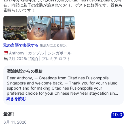
have the pleasure of welcoming you and your lovely family
在。内部に若干の改装が施されており、ゲストに好評です。景色も
back in the future for another enjoyable stay. -- We are at
素晴らしいです！
your service, and we wish all of you well. -- Kind regards, --
The management of Citadines Fusionopolis Singapore
元の言語で表示する
生成AIによる翻訳
Anthony
|
カップル
|
シンガポール
2月 2026に宿泊 | プレミア ロフト
宿泊施設からの返信
Dear Anthony, -- Greetings from Citadines Fusionopolis
Singapore and welcome back. -- Thank you for your valued
support and for making Citadines Fusionopolis your
preferred choice for your Chinese New Year staycation since
2017. --- All of us are delighted to hear that you and your
続きを読む
guests appreciated the recent interior renovations and
enjoyed the great view from the 17th level one-bedroom
Premier loft apartment. -- All of us have truly enjoyed being
最高!
10.0
of service to you, and it is always a pleasure to know that our
6月 11, 2026
efforts contribute to making your annual staycation