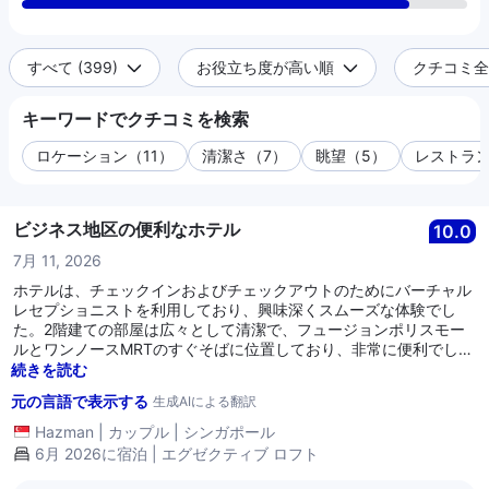
すべて (399)
お役立ち度が高い順
クチコミ全件
キーワードでクチコミを検索
ロケーション（11）
清潔さ（7）
眺望（5）
レストラン
ビジネス地区の便利なホテル
10.0
7月 11, 2026
ホテルは、チェックインおよびチェックアウトのためにバーチャル
レセプショニストを利用しており、興味深くスムーズな体験でし
た。2階建ての部屋は広々として清潔で、フュージョンポリスモー
ルとワンノースMRTのすぐそばに位置しており、非常に便利でし
た。 このホテルのアパートメントスタイルのコンセプトが好きで、
続きを読む
キッチン、電子レンジ、洗濯機などが備わっていました。全体的に
元の言語で表示する
生成AIによる翻訳
快適な滞在ができ、家族や友人におすすめします！
Hazman
|
カップル
|
シンガポール
6月 2026に宿泊 | エグゼクティブ ロフト