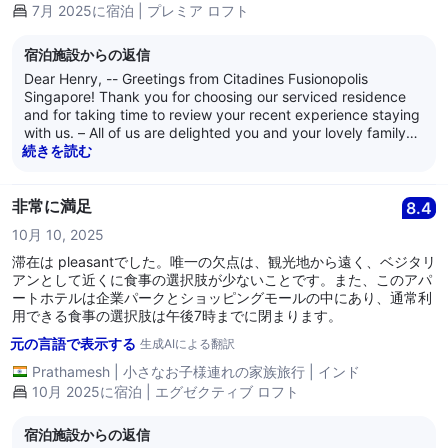
7月 2025に宿泊 | プレミア ロフト
宿泊施設からの返信
Dear Henry, -- Greetings from Citadines Fusionopolis
Singapore! Thank you for choosing our serviced residence
and for taking time to review your recent experience staying
with us. – All of us are delighted you and your lovely family
had a great 6-night stay with us. -- We are also heartened to
続きを読む
learn you found our residence’s location convenient due to
our proximity to many eateries, a supermarket, and having
One North MRT station within the same building complex. –
非常に満足
8.4
We sincerely thank you for giving us the great pleasure and
10月 10, 2025
privilege of hosting you and your lovely family at our
serviced residence, and we earnestly look forward to
滞在は pleasantでした。唯一の欠点は、観光地から遠く、ベジタリ
welcoming you back for more enjoyable and comfortable
アンとして近くに食事の選択肢が少ないことです。また、このアパ
stays at our serviced residence. – We are at your service,
ートホテルは企業パークとショッピングモールの中にあり、通常利
and we wish all of you well. ----- Kind regards, -- The
用できる食事の選択肢は午後7時までに閉まります。
management of Citadines Fusionopolis Singapore
元の言語で表示する
生成AIによる翻訳
Prathamesh
|
小さなお子様連れの家族旅行
|
インド
10月 2025に宿泊 | エグゼクティブ ロフト
宿泊施設からの返信