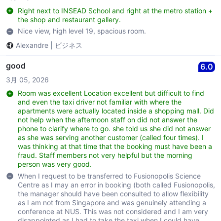
Right next to INSEAD School and right at the metro station +
the shop and restaurant gallery.
Nice view, high level 19, spacious room.
Alexandre
|
ビジネス
good
6.0
3月 05, 2026
Room was excellent Location excellent but difficult to find
and even the taxi driver not familiar with where the
apartments were actually located inside a shopping mall. Did
not help when the afternoon staff on did not answer the
phone to clarify where to go. she told us she did not answer
as she was serving another customer (called four times). I
was thinking at that time that the booking must have been a
fraud. Staff members not very helpful but the morning
person was very good.
When I request to be transferred to Fusionopolis Science
Centre as I may an error in booking (both called Fusionopolis,
the manager should have been consulted to allow flexibility
as I am not from Singapore and was genuinely attending a
conference at NUS. This was not considered and I am very
disappointed as I had to take the taxi when I could have