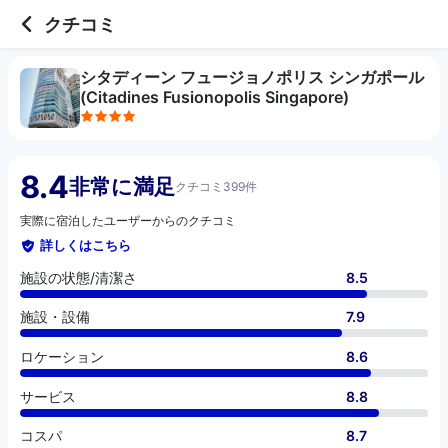
4 out of 5 stars
施設の状態/清潔さ
施設・設備
ロケーション
サービス
コスパ
クチコミ
シタディーン フュージョノポリス シンガポール
(Citadines Fusionopolis Singapore)
8.4
非常に満足
クチコミ399件
実際に宿泊したユーザーからのクチコミ
詳しくはこちら
施設の状態/清潔さ
8.5
施設・設備
7.9
ロケーション
8.6
サービス
8.8
コスパ
8.7