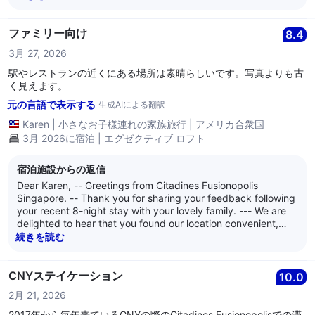
their stays with us, and that our team always provides
friendly and helpful service. Following your feedback, our
Guest Service management team will investigate and
ファミリー向け
8.4
counsel our team members concerned. --- We truly
3月 27, 2026
appreciate your valuable feedback as it is essential in
educating our staff about good and bad service, and we
駅やレストランの近くにある場所は素晴らしいです。写真よりも古
shall ensure your feedback will be given to all. All of us truly
く見えます。
hope you and your family will give us an opportunity to
元の言語で表示する
生成AIによる翻訳
welcome you back as we truly wish to recover your stay
experience and allow us to change your impression of us..
Karen
|
小さなお子様連れの家族旅行
|
アメリカ合衆国
Thank you. Kind regards, -- The management of Citadines
3月 2026に宿泊 | エグゼクティブ ロフト
Fusionopolis Singapore
宿泊施設からの返信
Dear Karen, -- Greetings from Citadines Fusionopolis
Singapore. -- Thank you for sharing your feedback following
your recent 8-night stay with your lovely family. --- We are
delighted to hear that you found our location convenient,
with easy access to public transport and nearby dining
続きを読む
options, which contributed positively to your experience. --
We also appreciate your observations regarding the
appearance of the property. Your feedback is valuable and
CNYステイケーション
10.0
will be shared with the relevant parties as we continually
2月 21, 2026
assess and maintain our facilities to ensure a welcoming and
comfortable environment for all our guests. -- We hope to
2017年から毎年来ているCNYの際のCitadines Fusionopolisでの滞