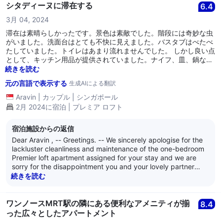
North MRT station within the same building complex. – We
シタディーヌに滞在する
6.4
sincerely thank you for giving us the great pleasure and
3月 04, 2024
privilege of hosting your lovely family and you at our
serviced residence, and we earnestly look forward to
滞在は素晴らしかったです。景色は素敵でした。階段には奇妙な虫
welcoming you back for more enjoyable and comfortable
がいました。洗面台はとても不快に見えました。バスタブはべたべ
stays at our serviced residence. – We are at your service,
たしていました。トイレはあまり流れませんでした。 しかし良い点
and we wish all of you well. ----- Kind regards, -- The
として、キッチン用品が提供されていました。ナイフ、皿、鍋な
management of Citadines Fusionopolis Singapore
ど。ベッドとソファは快適でした。支払う価格に対して十分でし
続きを読む
た。
元の言語で表示する
生成AIによる翻訳
Aravin
|
カップル
|
シンガポール
2月 2024に宿泊 | プレミア ロフト
宿泊施設からの返信
Dear Aravin , -- Greetings. -- We sincerely apologise for the
lackluster cleanliness and maintenance of the one-bedroom
Premier loft apartment assigned for your stay and we are
sorry for the disappointment you and your lovely partner
experienced. -- Please be assured we will trace your
続きを読む
reservations so our various management teams can
investigate and ensure the needed corrective works are
carried out. -- All of us sincerely hope you and your lovely
ワンノースMRT駅の隣にある便利なアメニティが揃
8.4
partner will give us another chance to welcome you back as
った広々としたアパートメント
we truly wish to create a better stay experience for you. --