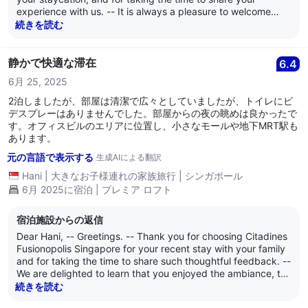
experience with us. -- It is always a pleasure to welcome
back our returning guests, and we are especially delighted
続きを読む
to know that you enjoyed the peace and quiet of our
residence, as well as the stunning west coast view from your
18th level one-bedroom Premier Loft apartment. -- Your
静かで快適な滞在
6.4
continued support since 2017 means a great deal to us, and
6月 25, 2025
we truly appreciate your valuable feedback regarding the
access card sensor inside the lift. Please be assured that we
2泊しましたが、部屋は清潔で広々としていましたが、トイレにビ
take such concerns seriously and our team has been
デスプレーはありませんでした。部屋からの夜の眺めは良かったで
informed to follow up with the necessary maintenance to
す。オフィスビルのエリアに位置し、小さなモールや地下MRT駅も
ensure a smoother experience for our guests. -- We look
あります。
forward to welcoming you and your lovely partner back
元の言語で表示する
生成AIによる翻訳
again soon for yet another enjoyable stay. -- We are at your
service, and we wish both of you well. -- Kind regards, --
Hani
|
大きなお子様連れの家族旅行
|
シンガポール
The management of C
6月 2025に宿泊 | プレミア ロフト
宿泊施設からの返信
Dear Hani, -- Greetings. -- Thank you for choosing Citadines
Fusionopolis Singapore for your recent stay with your family
and for taking the time to share such thoughtful feedback. --
We are delighted to learn that you enjoyed the ambiance, the
spaciousness and cleanliness of your One-Bedroom Premier
続きを読む
Loft apartment, and the panoramic night views. -- Your