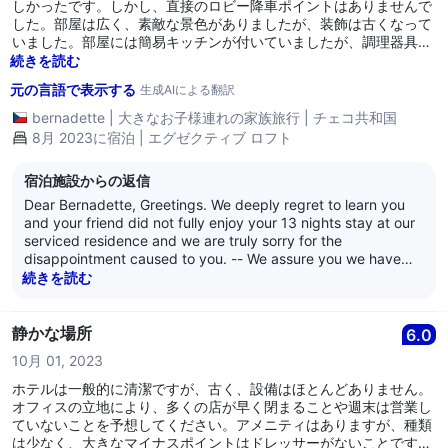
earnestly look forward to welcoming you back soon. We are
しかったです。しかし、直接のロビー降車ポイントはありませんで
at your service, and we wish all of you well. Thank you for
した。部屋は広く、素敵な景色がありましたが、装飾は古くなって
your valued support. -- Kind regards, The management of
いました。部屋には簡易キッチンが付いていましたが、調理器具は
Citadines Fusionopolis Singapore
ほとんどがノンスティックで、傷だらけでした。私たちは全く料理
続きを読む
をしませんでした。バスルームは基準に達していませんでした。特
元の言語で表示する
生成AIによる翻訳
に、洗面台は金属製で、少し変でした。ハウスキーピングは隔日
で、まあまあでした。部屋には洗濯機があり、乾燥ラックも用意さ
bernadette
|
大きなお子様連れの家族旅行
|
チェコ共和国
れていました。ロビーのコーヒーマシンからのコーヒーはひどかっ
8月 2023に宿泊 | エグゼクティブ ロフト
たです。長期滞在者（1ヶ月以上）のためのグラブ＆ゴーの朝食
は、食欲をそそるものではありませんでした。ワン・ノースエリア
宿泊施設からの返信
でのビジネスがあるなら、立地は良いですが、スペースの制限があ
るため、1週間以上の荷物預かりサービスは提供していないので注
Dear Bernadette, Greetings. We deeply regret to learn you
意が必要です。総合的には、まあまあの滞在でしたが、支払った価
and your friend did not fully enjoy your 13 nights stay at our
格には見合わないと思いました。ホテルの隣にあるイタリアンレス
serviced residence and we are truly sorry for the
トランは試す価値があります。
disappointment caused to you. -- We assure you we have
taken note of your feedback on the various matters, and we
続きを読む
will seek improvements in the areas we lack. Additionally, we
will be sharing your feedback on the quality of the quality of
the cookware with our colleagues in the relevant department
静かな場所
6.0
so they can review a change in our current inventory. – We
10月 01, 2023
sincerely hope to welcome you and your friend back, giving
us an opportunity to create a better stay experience for you.
ホテルは一般的に清潔ですが、古く、設備はほとんどありません。
We are at your service, and we wish both of you well. Thank
オフィスの立地により、多くの店が早く閉まることや週末は営業し
you. -- Kind regards, The management of Citadines
ていないことを予想してください。アメニティはありますが、種類
Fusionopolis Singapore
は少なく、大きなマイナスポイントはドレッサーがないことです。