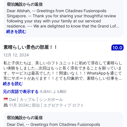
宿泊施設からの返信
Dear Alishah, -- Greetings from Citadines Fusionopolis
Singapore. -- Thank you for sharing your thoughtful review
following your stay with your family at our serviced
residence. --- We are delighted to know that the Grand Loft
apartment suited your needs well and that you enjoyed
続きを読む
spending time on the balcony with its pleasant breeze and
view. -- We are pleased that our team was able to support
your celebration while ensuring a comfortable environment
素晴らしい景色の部屋！！
10.0
for all guests, and we truly appreciate your understanding of
12月 12, 2024
our guest and noise policies. --- It is also wonderful to hear
that you found the location convenient, with easy access to
私と子供たちは、美しいロフトユニットに初めて滞在して素晴らし
public transport and nearby amenities. -- Your feedback
い体験をしました…次回はもっと長く滞在できることを願っていま
regarding the absence of bidets in the bathrooms is
す。サービスは最高でした！！間違いなく！！WhatsAppを通じて
sincerely appreciated and has been shared with the relevant
常にサポートがあります！！とても印象的で、素晴らしい仕事を続
party for consideration. -- It was our pleasure to host you
けてください！！🌟🌟🌟🌟🌟
続きを読む
and your family, and we look forward to welcoming you back
元の言語で表示する
生成AIによる翻訳
for another enjoyable stay. -- Kind regards, -- The
managemen
Dwi
|
カップル
|
シンガポール
11月 2024に宿泊 | エグゼクティブ ロフト
宿泊施設からの返信
Dear Dwi, -- Greetings from Citadines Fusionopolis