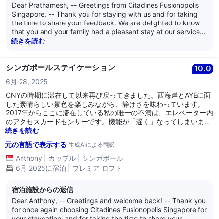
Dear Prathamesh, -- Greetings from Citadines Fusionopolis
Singapore. -- Thank you for staying with us and for taking
the time to share your feedback. We are delighted to know
that you and your family had a pleasant stay at our serviced
residence. -- We appreciate your comments on the location
続きを読む
and nearby dining options. While our residence is situated
within a business and lifestyle hub, we understand that travel
to popular tourist areas and the availability of vegetarian
シンガポールステイケーション
10.0
meals in the vicinity may pose some inconvenience. Your
6月 28, 2025
observations are valuable and will be shared with our team
as we explore ways to better guide our guests on
CNYの時期に滞在して以来再び戻ってきました。西海岸とAYEに面
transportation routes and suitable dining choices, including
した素晴らしい景色を楽しみながら、静けさを味わっています。
those open later in the evening. -- It was our pleasure to host
2017年からここに滞在している私の唯一の不満は、エレベーター内
you and your lovely family, and we hope to welcome you
のアクセスカードセンサーです。機能が「遅く」なってしまいまし
again for a more seamless experience. -- We are at your
た。シタディンはこれを修理すべきです。
続きを読む
service, and we wish all of you well. -- Kind regards, -- The
元の言語で表示する
生成AIによる翻訳
management of Citadines Fusionopolis Singapore
Anthony
|
カップル
|
シンガポール
6月 2025に宿泊 | プレミア ロフト
宿泊施設からの返信
Dear Anthony, -- Greetings and welcome back! -- Thank you
for once again choosing Citadines Fusionopolis Singapore for
your staycation, and for taking the time to share your