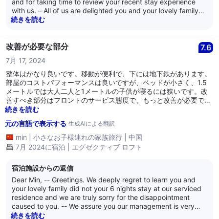
and for taking time to review your recent stay experience
with us. – All of us are delighted you and your lovely family
had an enjoyable and comfortable 8 nights stay with us, and
続きを読む
you like the ambiance and spaciousness of the 18th level
fully equipped one-bedroom Premier loft apartment you
stayed in. – We are also heartened to learn you found our
改善が必要な部分
7.6
residence’s location convenient due to our proximity to many
7月 17, 2024
eateries, a supermarket, and having One North MRT station
within the same building complex. – We are truly humbled
整体はかなり良いです。移動が便利で、下には地下鉄があります。
and appreciative of your heartwarming compliment for our
部屋のコストパフォーマンスは良いですが、ベッドが小さく、1.5
team’s service, and we sincerely thank you for your inspiring
メートルでは大人二人と1メートルの子供が寝るには狭いです。改
mention. Your compliment has brought much cheer and
善すべき部分はフロントのサービス態度で、もっと改善が必要で
motivation to our team members, and we assure you we shall
す。あまり熱心でなく、自発的でもありません。出入りの際に挨拶
続きを読む
be thanking them for their dedicated service. Thank you for
もないことがあります。シンガポールのホテルのサービス基準は国
元の言語で表示する
生成AIによる翻訳
making them feel valued too! – We sincerely thank you for
内とは異なるのかもしれません。
giving u
min
|
小さなお子様連れの家族旅行
|
中国
7月 2024に宿泊 | エグゼクティブ ロフト
宿泊施設からの返信
Dear Min, -- Greetings. We deeply regret to learn you and
your lovely family did not your 6 nights stay at our serviced
residence and we are truly sorry for the disappointment
caused to you. -- We assure you our management is very
concerned as it is always our sincere hope our guests enjoy
続きを読む