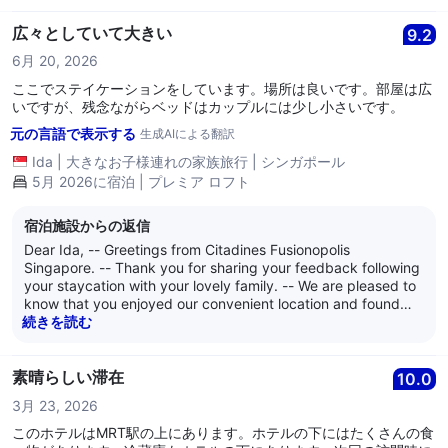
apartment you stayed in. – We sincerely thank you for giving
us the great pleasure and privilege of hosting you at our
広々としていて大きい
9.2
serviced residence, and all of us hope Citadines Fusionopolis
6月 20, 2026
remains as your chioce accommodation whenever you are
back in Singapore. -- All of us earnestly look forward to
ここでステイケーションをしています。場所は良いです。部屋は広
welcoming you back for more enjoyable and comfortable
いですが、残念ながらベッドはカップルには少し小さいです。
stays at our serviced residence. We are at your service, and
元の言語で表示する
生成AIによる翻訳
we wish you well. ----- Kind regards, -- The management of
Citadines Fusionopolis Singapore
Ida
|
大きなお子様連れの家族旅行
|
シンガポール
5月 2026に宿泊 | プレミア ロフト
宿泊施設からの返信
Dear Ida, -- Greetings from Citadines Fusionopolis
Singapore. -- Thank you for sharing your feedback following
your staycation with your lovely family. -- We are pleased to
know that you enjoyed our convenient location and found
your One-Bedroom Premium loft apartment spacious. -- We
続きを読む
also appreciate your comments regarding the bed size. We
understand that comfort preferences vary and thank you for
highlighting this aspect of your stay. 00 Your feedback is
素晴らしい滞在
10.0
valuable to us, and we are delighted that you and your
3月 23, 2026
family had an overall pleasant experience.-- Kind regards, --
The management of Citadines Fusionopolis Singapore
このホテルはMRT駅の上にあります。ホテルの下にはたくさんの食