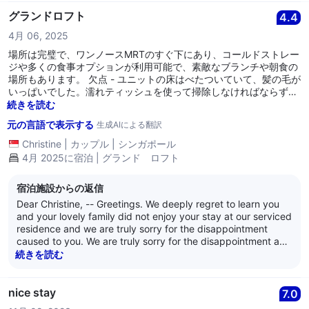
observation regarding the absence of a bidet spray is very
much appreciated. We assure you that we will share your
グランドロフト
4.4
suggestion with the relevant persons for their consideration
4月 06, 2025
during future upgrades. -- It is wonderful to know that our
location in Symbiosis Tower, with access to one-north Mass
場所は完璧で、ワンノースMRTのすぐ下にあり、コールドストレー
Rapid Transit station as well as a variety of eateries and
ジや多くの食事オプションが利用可能で、素敵なブランチや朝食の
shops within the same complex, added to the ease of your
場所もあります。 欠点 - ユニットの床はべたついていて、髪の毛が
stay. Many guests find the combination of apartment-style
いっぱいでした。濡れティッシュを使って掃除しなければならず、
living and immediate transport links ideal for balancing family
ティッシュはひどく汚れていました。カーペットもべたついてい
続きを読む
time, work commitments, and exploring the city. -- Thank
て、掃除されていないメロンの種が見えました。エアコンはほこり
元の言語で表示する
生成AIによる翻訳
you once again for your valuable feedback and s
で詰まっています。私の夫と子供たちはほこりに敏感で、夫が喘鳴
し始め、子供たちに発疹が出たのは明らかでした。それ以外は場所
Christine
|
カップル
|
シンガポール
は素晴らしいです。
4月 2025に宿泊 | グランド ロフト
宿泊施設からの返信
Dear Christine, -- Greetings. We deeply regret to learn you
and your lovely family did not enjoy your stay at our serviced
residence and we are truly sorry for the disappointment
caused to you. We are truly sorry for the disappointment and
discomfort caused to you and your lovely family by the
続きを読む
lackluster cleanliness of the 19th level Grand loft apartment
you stayed in and the air-conditioning units in this loft
apartment. – Please be assured we are taking your feedback
nice stay
7.0
seriously and our Housekeeping and Engineering Managers