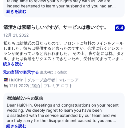
taking time to review your 5 nights stay with us. We are
indeed heartened to learn your husband and you had an
overall pleasant stay with us. We deeply regret to learn you
続きを読む
found the layout of the 18th level one-bedroom Deluxe loft
apartment inconvenient for your stay requirements due to
the location of the bathroom on the upper level and we
清潔さは素晴らしいですが、サービスは悪いです。
6.4
sincerely apologise for the inconvenience and
12月 21, 2022
disappointment caused to you. All of us sincerely thank you
for giving us the great privilege and pleasure of hosting you
私たちは結婚式の日だったので、フロントに無料のワインをメール
and your husband at our serviced residence, and we
しました。彼らは提供すると言ったのですが、会場に行くとレスト
earnestly hope to welcome you back. We are at your service,
ランが閉まっていると言われました。 その上、夜や朝には枕、タオ
and we wish both of you well. Thank you. Kind regards, The
ル、または食器をリクエストできないため、受付が閉まっていま
management of Citadines Fusionopolis Singapore
す。緊急時や必要なものがあっても、誰も助けてくれません。 私た
続きを読む
ちが部屋にいないときに、清掃員が無断で部屋に入ってきました。
元の言語で表示する
生成AIによる翻訳
貴重品をたくさん置いていたので、安全に感じません。 ホテルは結
婚カップルに遅いチェックアウトすら提供できませんでした。本当
HuiChin
|
グループ旅行者
|
マレーシア
に残念です。 駐車場は複雑です。駐車場への行き方を受付に尋ねた
12月 2022に宿泊 | プレミア ロフト
ところ、彼らもわからないと言っていました。受付は非常に未熟
で、何も知らないようです。 全体的に、景色は素晴らしいです。内
宿泊施設からの返信
装も美しいです。ベッドとソファは快適です。ただ、サービスがひ
どいです。
Dear HuiCHin, Greetings and congratulations on your recent
wedding. We deeply regret to learn you have been
dissatisfied with the service extended by our team and we
are truly sorry for the disappointment caused to you and
your husband. Kindly allow us to assure you our
続きを読む