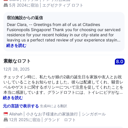
5月 2024に宿泊 | エグゼクティブ ロフト
宿泊施設からの返信
Dear Clara, -- Greetings from all of us at Citadines
Fusionopolis Singapore! Thank you for choosing our serviced
residence for your recent holiday in our city-state and for
leaving us a perfect rated review of your experience staying
with us. – We are delighted you and your partner had a great
続きを読む
stay with us, and you liked the ambiance of our loft
apartments and the in-room facilities. -- It is definitely a
boost every time we receive positive reviews like this as it
素敵なロフト
8.0
truly inspires all of us to constantly strive for excellence and
12月 28, 2025
provide the best services, facilities and products in our
industry. -- With your recent stay with us, all of us earnestly
チェックイン時に、私たちが娘の2歳の誕生日を家族や友人とお祝
hope Citadines Fusionopolis will remain as your choice
いしていることをお知らせしました。彼らは配慮してくれ、騒音レ
lodging whenever you and your partner are back in our city-
ベルやゲストに関するポリシーについて注意を促してくれたことを
state. We earnestly look forward to being of service to you
本当に感謝しています。グランドロフトには、トイレにビデがなか
and your partner again. --- We are at your service, and we
ったことを除けば、必要なものがすべて揃っていました。アスコッ
続きを読む
wish both of you well. --- Kind regards, The management of
ト、頼むよ…… 私たちはバルコニーで過ごすのが大好きでした。風
元の言語で表示する
生成AIによる翻訳
Citadines Fusionopolis Singapore
がとても強く、素晴らしい景色でした。エリアも静かでした。MRT
と下のモールにあるコールドストレージのスーパーマーケットへの
Alishah
|
小さなお子様連れの家族旅行
|
シンガポール
アクセスも簡単でした。
12月 2025に宿泊 | グランド ロフト