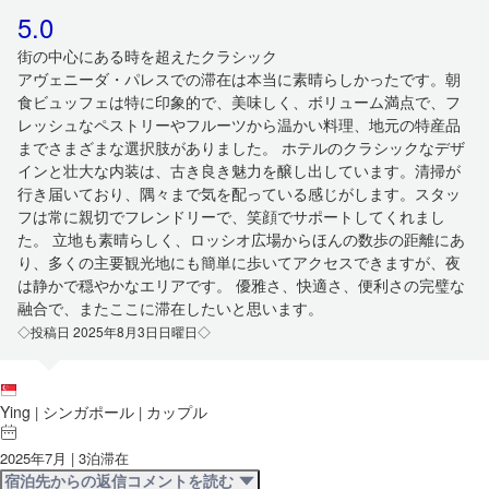
5.0
街の中心にある時を超えたクラシック
アヴェニーダ・パレスでの滞在は本当に素晴らしかったです。朝
食ビュッフェは特に印象的で、美味しく、ボリューム満点で、フ
レッシュなペストリーやフルーツから温かい料理、地元の特産品
までさまざまな選択肢がありました。 ホテルのクラシックなデザ
インと壮大な内装は、古き良き魅力を醸し出しています。清掃が
行き届いており、隅々まで気を配っている感じがします。スタッ
フは常に親切でフレンドリーで、笑顔でサポートしてくれまし
た。 立地も素晴らしく、ロッシオ広場からほんの数歩の距離にあ
り、多くの主要観光地にも簡単に歩いてアクセスできますが、夜
は静かで穏やかなエリアです。 優雅さ、快適さ、便利さの完璧な
融合で、またここに滞在したいと思います。
◇投稿日 2025年8月3日日曜日◇
Ying
シンガポール
カップル
|
|
2025年7月 | 3泊滞在
宿泊先からの返信コメントを読む