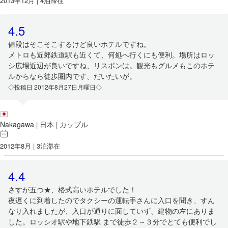
2013年12月 | 4泊滞在
4.5
値段はそこそこするけど良いホテルですね。
メトロも近郊鉄道駅も近くて、何処へ行くにも便利。場所はロッ
シ広場近辺が良いですね、リスボンは。観光もグルメもこのホテ
ルからなら徒歩圏内です、だいたいが。
◇投稿日 2012年8月27日月曜日◇
Nakagawa
日本
カップル
|
|
2012年8月 | 3泊滞在
4.4
さすが五つ★、格式高いホテルでした！
夜遅くに到着したのでタクシーの運転手さんに入口を聞き、すん
なり入れましたが、入口が通りに面していず、建物の左にありま
した。ロッシオ駅や地下鉄駅 まで徒歩２～３分でとても便利でし