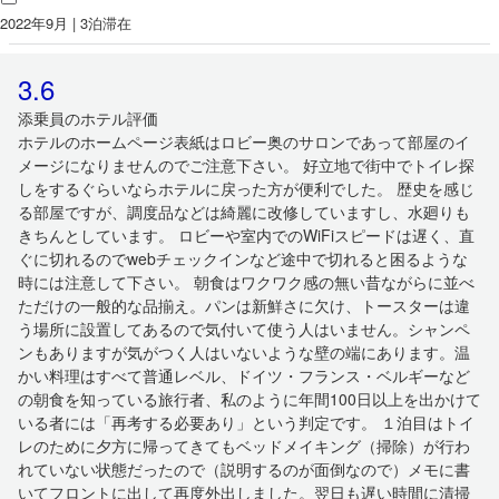
2022年9月 | 3泊滞在
3.6
添乗員のホテル評価
ホテルのホームページ表紙はロビー奥のサロンであって部屋のイ
メージになりませんのでご注意下さい。 好立地で街中でトイレ探
しをするぐらいならホテルに戻った方が便利でした。 歴史を感じ
る部屋ですが、調度品などは綺麗に改修していますし、水廻りも
きちんとしています。 ロビーや室内でのWiFiスピードは遅く、直
ぐに切れるのでwebチェックインなど途中で切れると困るような
時には注意して下さい。 朝食はワクワク感の無い昔ながらに並べ
ただけの一般的な品揃え。パンは新鮮さに欠け、トースターは違
う場所に設置してあるので気付いて使う人はいません。シャンペ
ンもありますが気がつく人はいないような壁の端にあります。温
かい料理はすべて普通レベル、ドイツ・フランス・ベルギーなど
の朝食を知っている旅行者、私のように年間100日以上を出かけて
いる者には「再考する必要あり」という判定です。 １泊目はトイ
レのために夕方に帰ってきてもベッドメイキング（掃除）が行わ
れていない状態だったので（説明するのが面倒なので）メモに書
いてフロントに出して再度外出しました。翌日も遅い時間に清掃