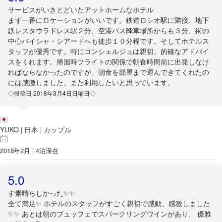
サービスがいきとどいたアットホームなホテル
まず一番にロケーションがいいです。鉄道ロシオ駅に隣接、地下
鉄レスタウラドレス駅２分、空港バス降車場所からも３分、街の
中心バイシャ・シアードへも徒歩１０分程です。そしてホテルス
タッフが優秀です。特にコンシェルジュは親切、的確なアドバイ
スをくれます。帰国時フライトの関係で朝食時間前に出発しなけ
ればならなかったのですが、朝食を部屋まで運んできてくれたの
には感激しました。また利用したいと思っています。
◇投稿日 2018年3月4日日曜日◇
YUKO
日本
カップル
|
|
2018年2月 | 4泊滞在
5.0
す素晴らしかった✨✨
全て満足✨ ホテルのスタッフがすごく親切で感動、感激しました
✨✨ あとは朝のブュッフェでスパークリングワインがあり、 優雅