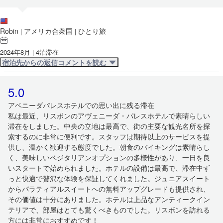
Robin
アメリカ合衆国
ひとり旅
|
|
2024年8月 | 4泊滞在
宿泊先からの返信コメントを読む
5.0
アベニーダパレスホテルでの思い出に残る滞在
私は最近、リスボンのアヴェニーダ・パレスホテルで素晴らしい
滞在をしました。中央の立地は最高で、街の主要な観光名所を探
索するのに非常に便利です。スタッフは期待以上のサービスを提
供し、温かく歓迎する態度でした。朝食のバイキングは素晴らし
く、美味しいベジタリアンオプションの多様性があり、一日を良
いスタートで始められました。ホテルの設備は最高で、滞在中ず
っと快適で贅沢な体験を保証してくれました。ジュニアスイート
からパラティアルスイートへの無料アップグレードも提供され、
その価値は十分にありました。ホテルは上品なアンティークイン
テリアで、部屋はとても驚くべきものでした。リスボンを訪れる
方には非常におすすめです！