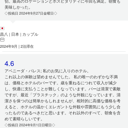
切。最高のロケーションとホスピタリティに今回も満足。朝食も
美味しかった。
◇投稿日 2024年9月27日金曜日◇
昌八
日本
カップル
|
|
2024年9月 | 2泊滞在
4.6
アベニーダ・パレス; 私のお気に入りのホテル。
これ以上の体験は望めませんでした。 私の唯一のわずかな不満
は、価格とホテルのバーです。歳を重ねるにつれて収入が減少
し、快適に支払うことが難しくなっています。バーは清潔で素敵
ですが、最近「プラスチック」のような外観になっています。清
潔さを保つのは簡単かもしれませんが、相対的に高価な価格を考
えると、ホテルの温かくエレガントな外観や雰囲気にもう少し合
ったものであるべきだと思います。それ以外のすべて、朝食を含
めて素晴らしいです。
◇投稿日 2024年9月1日日曜日◇