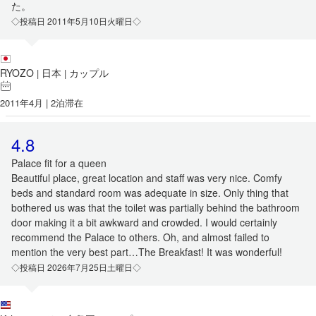
た。
◇投稿日 2011年5月10日火曜日◇
RYOZO
日本
カップル
|
|
2011年4月 | 2泊滞在
4.8
Palace fit for a queen
Beautiful place, great location and staff was very nice. Comfy
beds and standard room was adequate in size. Only thing that
bothered us was that the toilet was partially behind the bathroom
door making it a bit awkward and crowded. I would certainly
recommend the Palace to others. Oh, and almost failed to
mention the very best part…The Breakfast! It was wonderful!
◇投稿日 2026年7月25日土曜日◇