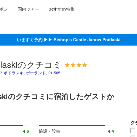
ポン
国内ツアー
おすすめ特集
泊施設に備わっていると予測される快適さや客室のレベルを示すもので
約をし、宿泊を終えたゲストから提供されています。実際の経験に基づ
ラスキにおける高スコア
おける高スコア
における高スコア
ける高スコア
る高スコア
いますぐ予約 ▶▶ Bishop's Castle Janow Podlaski
 Podlaskiのクチコミ
ヤヌフ ポドラスキ, ポーランド, 21-505
w Podlaskiのクチコミに宿泊したゲストか
ク
4.6
施設・設備
4.4