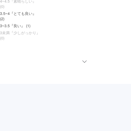
4~4.5『素晴らしい』
(0)
3.5~4『とても良い』
(2)
3~3.5『良い』 (1)
3未満『少しがっかり』
(0)