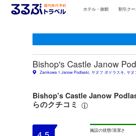
ホテル・旅館
割引クー
星評価は、提携サイトから受け取った情報であり、宿
るるぶトラベルに掲載されているクチコミは実際に予
tooltip
tooltip
施設の状態/清潔さスコア 5点満点中4.6点 ヤヌフ ポド
施設・設備スコア 5点満点中4.4点 ヤヌフ ポドラスキに
ロケーションスコア 5点満点中4.3点 ヤヌフ ポドラスキ
サービススコア 5点満点中4.5点 ヤヌフ ポドラスキにお
コスパスコア 5点満点中4.6点 ヤヌフ ポドラスキにおけ
Bishop's Castle Janow
Zamkowa 1 Janow Podlaski, ヤヌフ ポドラスキ, 
Bishop's Castle Jano
らのクチコミ
施設の状態/清潔さ
4.5