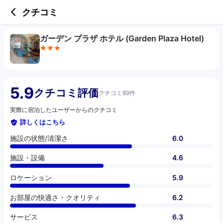
3 out of 5 stars
施設の状態/清潔さ
施設・設備
ロケーション
お部屋の快適さ・クオリティ
サービス
コスパ
クチコミ
ガーデン プラザ ホテル (Garden Plaza Hotel)
5.9
クチコミ評価
クチコミ89件
実際に宿泊したユーザーからのクチコミ
詳しくはこちら
施設の状態/清潔さ
6.0
施設・設備
4.6
ロケーション
5.9
お部屋の快適さ・クオリティ
6.2
サービス
6.3