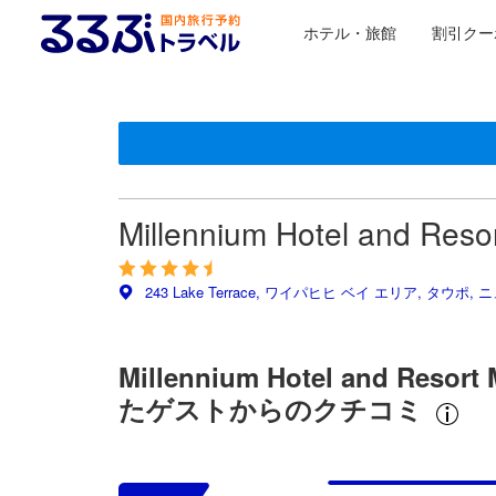
ホテル・旅館
割引クー
＜NEW＞クチコミ評価の傾向
星評価は、提携サイトから受け取った情報であり、宿
るるぶトラベルに掲載されているクチコミは実際に予
tooltip
tooltip
施設の状態/清潔さスコア 5点満点中4.3点
施設・設備スコア 5点満点中4.3点
ロケーションスコア 5点満点中4.7点 タウポにおける高ス
お部屋の快適さ・クオリティスコア 5点満点中4.1点
サービススコア 5点満点中4.3点
コスパスコア 5点満点中4.1点
この宿泊施設へ寄せられた直近10件のクチコミ
8.8
9.2
8.8
5.6
9.6
6.8
8.8
8.8
8.0
4.0
最新
Millennium Hotel and R
243 Lake Terrace, ワイパヒヒ ベイ エリア, タウポ,
Millennium Hotel and Re
たゲストからのクチコミ