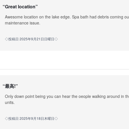
“
Great location
”
Awesome location on the lake edge. Spa bath had debris coming out
maintenance issue.
◇投稿日 2025年9月21日日曜日◇
“
最高!
”
Only down point being you can hear the oeople walking around in th
units.
◇投稿日 2025年9月18日木曜日◇