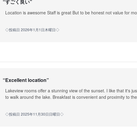
“
すごく良い
”
Location is awesome Staff is great But to be honest not value for m
◇投稿日 2026年1月1日木曜日◇
“
Excellent location
”
Lakeview rooms offer a stunning view of the sunset. I like that it's j
to walk around the lake. Breakfast is convenient and proximity to th
◇投稿日 2025年11月30日日曜日◇