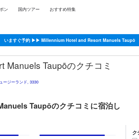
ポン
国内ツアー
おすすめ特集
泊施設に備わっていると予測される快適さや客室のレベルを示すもので
約をし、宿泊を終えたゲストから提供されています。実際の経験に基づ
コア
いますぐ予約 ▶▶ Millennium Hotel and Resort Manuels Taupō
esort Manuels Taupōのクチコミ
 ニュージーランド, 3330
sort Manuels Taupōのクチコミに宿泊し
ク