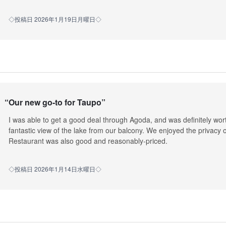
◇投稿日 2026年1月19日月曜日◇
“
Our new go-to for Taupo
”
I was able to get a good deal through Agoda, and was definitely wor
fantastic view of the lake from our balcony. We enjoyed the privacy 
Restaurant was also good and reasonably-priced.
◇投稿日 2026年1月14日水曜日◇