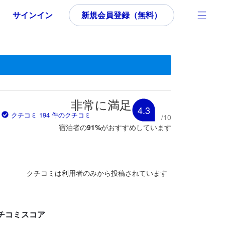
サインイン
新規会員登録（無料）
す。
いた内容であるため、これから宿泊選びをされるユーザーにとっても参
非常に満足
4.3
クチコミ 194 件のクチコミ
/
10
宿泊者の
91
%
がおすすめしています
クチコミは利用者のみから投稿されています
チコミスコア