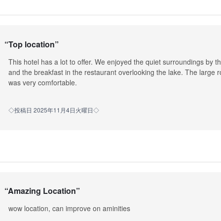
“
Top location
”
This hotel has a lot to offer. We enjoyed the quiet surroundings by 
and the breakfast in the restaurant overlooking the lake. The large 
was very comfortable.
◇投稿日 2025年11月4日火曜日◇
“
Amazing Location
”
wow location, can improve on aminities