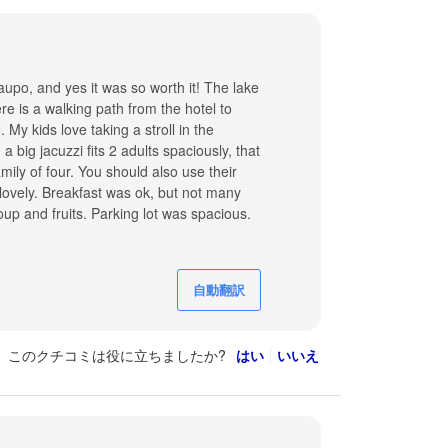
 Taupo, and yes it was so worth it! The lake
e is a walking path from the hotel to
My kids love taking a stroll in the
 big jacuzzi fits 2 adults spaciously, that
ily of four. You should also use their
 lovely. Breakfast was ok, but not many
oup and fruits. Parking lot was spacious.
自動翻訳
このクチコミは役に立ちましたか?
はい
いいえ