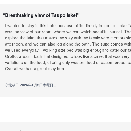
“
Breathtaking view of Taupo lake!
”
I wanted to stay in this hotel because of its directly in front of Lake
was the view of our room, where we can watch beautiful sunset. Ther
explore the lake, that makes my stay with my family very memorable. 
afternoon, and we can also jog along the path. The suite comes with a
we used everyday. Two king size bed was big enough to cater our fam
Grotto, a warm bath that designed to look like a cave, that was very
variations on the food, offering only western food of bacon, bread, s
Overall we had a great stay here!
◇投稿日 2026年1月8日木曜日◇