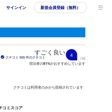
サインイン
新規会員登録（無料）
す。
いた内容であるため、これから宿泊選びをされるユーザーにとっても参
すごく良い
4
クチコミ 939 件のクチコミ
/
10
宿泊者の
81
%
がおすすめしています
クチコミは利用者のみから投稿されています
チコミスコア