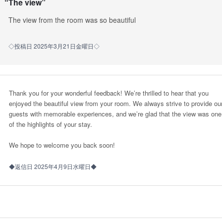
“
The view
”
The view from the room was so beautiful
◇投稿日 2025年3月21日金曜日◇
Thank you for your wonderful feedback! We’re thrilled to hear that you
enjoyed the beautiful view from your room. We always strive to provide ou
guests with memorable experiences, and we’re glad that the view was one
of the highlights of your stay.
We hope to welcome you back soon!
◆返信日 2025年4月9日水曜日◆