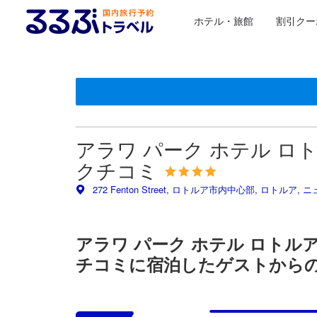
ホテル・旅館
割引クー
＜NEW＞クチコミ評価の傾向
星評価は、提携サイトから受け取った情報であり、宿
るるぶトラベルに掲載されているクチコミは実際に予
tooltip
tooltip
施設の状態/清潔さスコア 5点満点中3.9点
施設・設備スコア 5点満点中3.8点
ロケーションスコア 5点満点中4.3点 ロトルアにおける高
お部屋の快適さ・クオリティスコア 5点満点中3.9点
サービススコア 5点満点中4.1点
コスパスコア 5点満点中4点
この宿泊施設へ寄せられた直近10件のクチコミ
9.6
9.2
10
5.6
5.2
8.4
9.6
8.0
8.4
8.4
最新
アラワ パーク ホテル ロトルア (A
クチコミ
272 Fenton Street, ロトルア市内中心部, ロトルア, 
アラワ パーク ホテル ロトルア (Ara
チコミに宿泊したゲストから