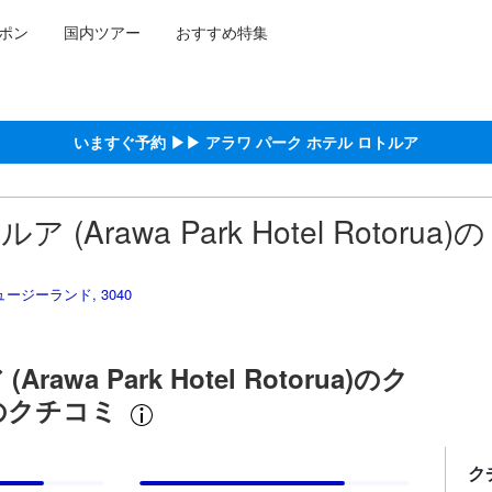
ポン
国内ツアー
おすすめ特集
泊施設に備わっていると予測される快適さや客室のレベルを示すもので
約をし、宿泊を終えたゲストから提供されています。実際の経験に基づ
スコア
いますぐ予約 ▶▶ アラワ パーク ホテル ロトルア
rawa Park Hotel Rotorua)の
ニュージーランド, 3040
wa Park Hotel Rotorua)のク
のクチコミ
ク