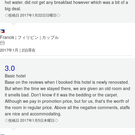
hot water. did not get any breakfast however which was a bit of a
big deal.
◇投稿日 2017年1月22日日曜日◇
Francis
フィリピン
カップル
|
|
2017年1月 | 2泊滞在
3.0
Basic hotel
Base on the reviews when I booked this hotel is newly renovated.
But when the time we stayed there, we are given an old room and
it smells bad. Don't know if it was the bedding or the carpet.
Although we pay in promotion price, but for us, that's the worth of
the room in regular price. Above all the negative comments, staffs
are nice and accommodating.
◇投稿日 2017年1月5日木曜日◇