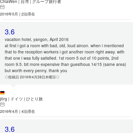
ChiaWen
台湾
グループ旅行者
|
|
2016年5月 | 2泊滞在
3.6
vacation hotel, yangon, April 2016
at first i got a room with bad, old, loud aircon. when i mentioned
that to the reception workers i got another room right away. with
that one i was fully satisfied. 1st room 5 out of 10 points, 2nd
room 9.5. bit more expensive than guesthous 14/15 (same area)
but worth every penny. thank you
◇投稿日 2016年4月28日木曜日◇
jörg
ドイツ
ひとり旅
|
|
2016年4月 | 4泊滞在
3.6