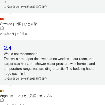
:)
◇投稿日 2016年6月26日日曜日◇
Osvaldo
中国
ひとり旅
|
|
2016年6月 | 1泊滞在
2.4
Would not recommend
The walls are paper thin, we had no window in our room, the
carpet was hairy, the shower water pressure was horrible and
temperature range was scolding or arctic. The bedding had a
huge gash in it.
◇投稿日 2016年6月20日月曜日◇
Ange
南アフリカ共和国
カップル
|
|