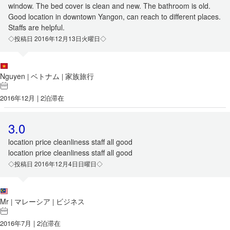
window. The bed cover is clean and new. The bathroom is old.
Good location in downtown Yangon, can reach to different places.
Staffs are helpful.
◇投稿日 2016年12月13日火曜日◇
Nguyen
ベトナム
家族旅行
|
|
2016年12月 | 2泊滞在
3.0
location price cleanliness staff all good
location price cleanliness staff all good
◇投稿日 2016年12月4日日曜日◇
Mr
マレーシア
ビジネス
|
|
2016年7月 | 2泊滞在