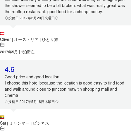
the shower seemed to be a bit broken. what was really great was
the rooftop restaurant. good food for a cheap money.
◇投稿日 2017年6月20日火曜日◇
Oliver
オーストリア
ひとり旅
|
|
2017年5月 | 1泊滞在
4.6
Good price and good location
I choose this hotel because the location is good easy to find food
and walk around close to junction maw tin shopping mall and
cinema
◇投稿日 2017年5月18日木曜日◇
Sai
ミャンマー
ビジネス
|
|