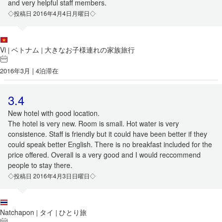
and very helpful staff members.
◇投稿日 2016年4月4日月曜日◇
Vi
ベトナム
大きなお子様連れの家族旅行
|
|
2016年3月 | 4泊滞在
3.4
New hotel with good location.
The hotel is very new. Room is small. Hot water is very
consistence. Staff is friendly but it could have been better if they
could speak better English. There is no breakfast included for the
price offered. Overall is a very good and I would reccommend
people to stay there.
◇投稿日 2016年4月3日日曜日◇
Natchapon
タイ
ひとり旅
|
|