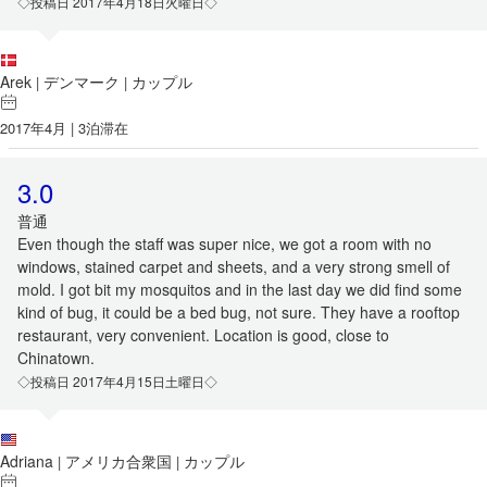
◇投稿日 2017年4月18日火曜日◇
Arek
デンマーク
カップル
|
|
2017年4月 | 3泊滞在
3.0
普通
Even though the staff was super nice, we got a room with no
windows, stained carpet and sheets, and a very strong smell of
mold. I got bit my mosquitos and in the last day we did find some
kind of bug, it could be a bed bug, not sure. They have a rooftop
restaurant, very convenient. Location is good, close to
Chinatown.
◇投稿日 2017年4月15日土曜日◇
Adriana
アメリカ合衆国
カップル
|
|