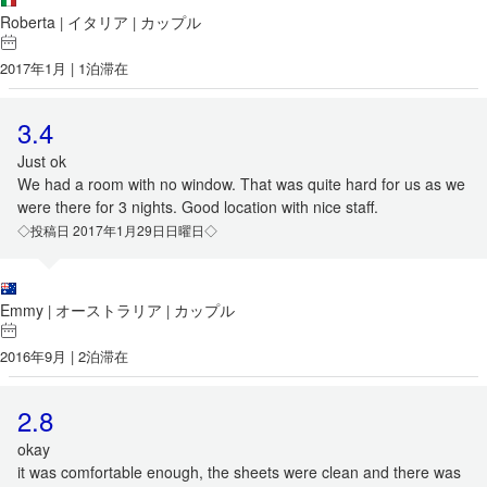
Roberta
イタリア
カップル
|
|
2017年1月 | 1泊滞在
3.4
Just ok
We had a room with no window. That was quite hard for us as we
were there for 3 nights. Good location with nice staff.
◇投稿日 2017年1月29日日曜日◇
Emmy
オーストラリア
カップル
|
|
2016年9月 | 2泊滞在
2.8
okay
it was comfortable enough, the sheets were clean and there was