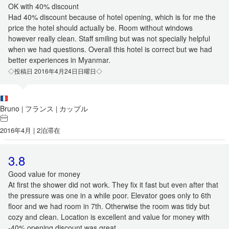
OK with 40% discount
Had 40% discount because of hotel opening, which is for me the
price the hotel should actually be. Room without windows
however really clean. Staff smiling but was not specially helpful
when we had questions. Overall this hotel is correct but we had
better experiences in Myanmar.
◇投稿日 2016年4月24日日曜日◇
Bruno
フランス
カップル
|
|
2016年4月 | 2泊滞在
3.8
Good value for money
At first the shower did not work. They fix it fast but even after that
the pressure was one in a while poor. Elevator goes only to 6th
floor and we had room in 7th. Otherwise the room was tidy but
cozy and clean. Location is excellent and value for money with
-40% opening discount was great.