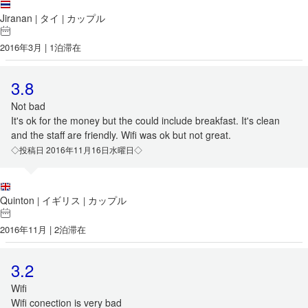
Jiranan
タイ
カップル
|
|
2016年3月 | 1泊滞在
3.8
Not bad
It's ok for the money but the could include breakfast. It's clean
and the staff are friendly. Wifi was ok but not great.
◇投稿日 2016年11月16日水曜日◇
Quinton
イギリス
カップル
|
|
2016年11月 | 2泊滞在
3.2
Wifi
Wifi conection is very bad