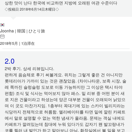
상한 맛이 난다 한국에 비교하면 지방에 오래된 여관 수준이다
◇投稿日 2018年6月14日木曜日◇
Joonha
韓国
ひとり旅
|
|
2018年5月 | 1泊滞在
2.0
2박 후기. 상세 리뷰입니다.
편하게 음슴체로 후기 써볼게요. 위치는 그렇게 좋은 건 아니지만
롯데리아가 가까이 있는 것은 괜찮았음. (차이나타운, 보족 시장, 술
레 쪽까진 슬렁슬렁 도보로 이동 가능하지만 그 이상은 택시 타야
편함) 조식 및 식사는 먹어보지 않아 패스. 밑 리뷰 중 어떤 분이 새
로 지은 건물이라고 하셨는데 양곤 대부분 건물이 오래되어 낡았으
며 이 곳도 마찬가지임. 1층부터 꼭대기에 있는 스카이 빌리지라는
식당까지 전체적으로 허름함. 엘리베이터를 타면 밑에 깔린 카페트
에서 말로 설명할 수 없는 역한 냄새가 올라옴. 문제는 객실 내에도
카페트가 깔려있는데 침대에 누워 있다가도 갑자기 왠 발꼬랑내가
코를 찔러 내 발인가 하고 맡아보니 아님. 화장실에서 볼 일을 보고