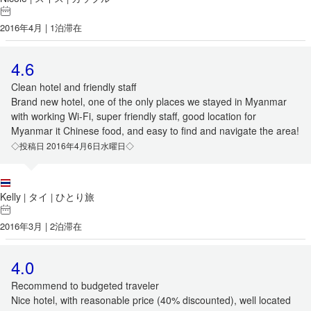
2016年4月 | 1泊滞在
4.6
Clean hotel and friendly staff
Brand new hotel, one of the only places we stayed in Myanmar
with working Wi-Fi, super friendly staff, good location for
Myanmar it Chinese food, and easy to find and navigate the area!
◇投稿日 2016年4月6日水曜日◇
Kelly
タイ
ひとり旅
|
|
2016年3月 | 2泊滞在
4.0
Recommend to budgeted traveler
Nice hotel, with reasonable price (40% discounted), well located