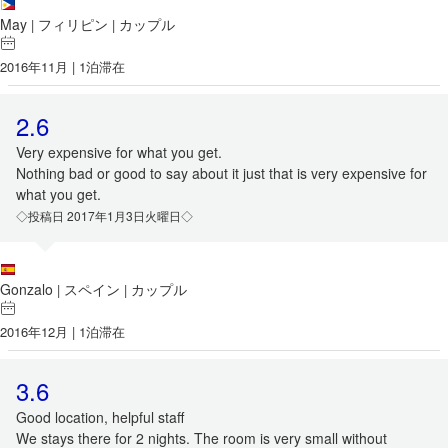
May
フィリピン
カップル
|
|
2016年11月 | 1泊滞在
2.6
Very expensive for what you get.
Nothing bad or good to say about it just that is very expensive for
what you get.
◇投稿日 2017年1月3日火曜日◇
Gonzalo
スペイン
カップル
|
|
2016年12月 | 1泊滞在
3.6
Good location, helpful staff
We stays there for 2 nights. The room is very small without