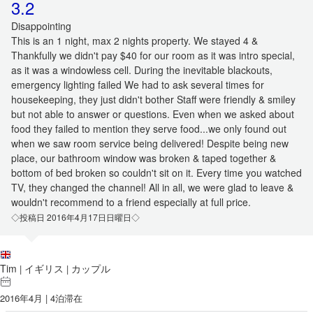
3.2
Disappointing
This is an 1 night, max 2 nights property. We stayed 4 &
Thankfully we didn't pay $40 for our room as it was intro special,
as it was a windowless cell. During the inevitable blackouts,
emergency lighting failed We had to ask several times for
housekeeping, they just didn't bother Staff were friendly & smiley
but not able to answer or questions. Even when we asked about
food they failed to mention they serve food...we only found out
when we saw room service being delivered! Despite being new
place, our bathroom window was broken & taped together &
bottom of bed broken so couldn't sit on it. Every time you watched
TV, they changed the channel! All in all, we were glad to leave &
wouldn't recommend to a friend especially at full price.
◇投稿日 2016年4月17日日曜日◇
Tim
イギリス
カップル
|
|
2016年4月 | 4泊滞在