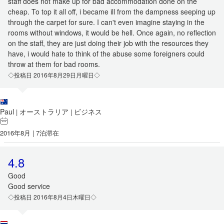
staff does not make up for bad accommodation done on the
cheap. To top it all off, i became ill from the dampness seeping up
through the carpet for sure. I can't even imagine staying in the
rooms without windows, it would be hell. Once again, no reflection
on the staff, they are just doing their job with the resources they
have, i would hate to think of the abuse some foreigners could
throw at them for bad rooms.
◇投稿日 2016年8月29日月曜日◇
Paul
オーストラリア
ビジネス
|
|
2016年8月 | 7泊滞在
4.8
Good
Good service
◇投稿日 2016年8月4日木曜日◇