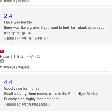
2016年6月 | 2泊滞在
2.4
Place was terrible
there was like a grave. If you want to feel like Tutankhamon you
can try this grave.
◇投稿日 2016年6月6日月曜日◇
Hasan
トルコ
ビジネス
|
|
2016年6月 | 3泊滞在
4.4
Good value for money
Small but very clean rooms, close to the Food Night Market.
Friendly staff, highly recommended!
◇投稿日 2016年5月28日土曜日◇