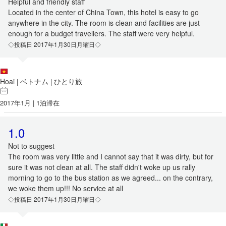
Helpful and friendly staff
Located in the center of China Town, this hotel is easy to go
anywhere in the city. The room is clean and facilities are just
enough for a budget travellers. The staff were very helpful.
◇投稿日 2017年1月30日月曜日◇
Hoai
ベトナム
ひとり旅
|
|
2017年1月 | 1泊滞在
1.0
Not to suggest
The room was very little and I cannot say that it was dirty, but for
sure it was not clean at all. The staff didn't woke up us rally
morning to go to the bus station as we agreed... on the contrary,
we woke them up!!! No service at all
◇投稿日 2017年1月30日月曜日◇