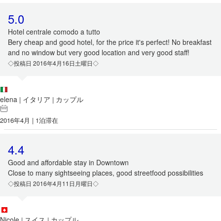
5.0
Hotel centrale comodo a tutto
Bery cheap and good hotel, for the price it's perfect! No breakfast
and no window but very good location and very good staff!
◇投稿日 2016年4月16日土曜日◇
elena
イタリア
カップル
|
|
2016年4月 | 1泊滞在
4.4
Good and affordable stay in Downtown
Close to many sightseeing places, good streetfood possibilities
◇投稿日 2016年4月11日月曜日◇
Nicole
スイス
カップル
|
|