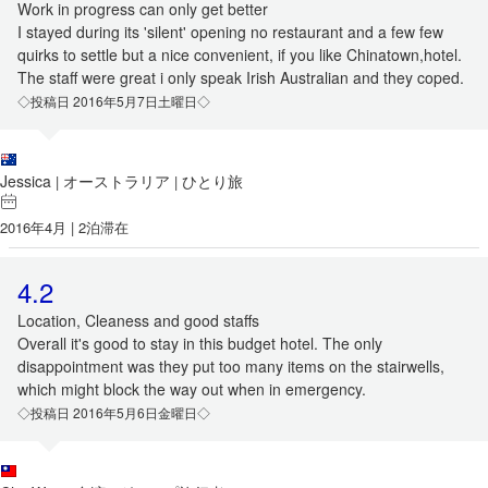
Work in progress can only get better
I stayed during its 'silent' opening no restaurant and a few few
quirks to settle but a nice convenient, if you like Chinatown,hotel.
The staff were great i only speak Irish Australian and they coped.
◇投稿日 2016年5月7日土曜日◇
Jessica
オーストラリア
ひとり旅
|
|
2016年4月 | 2泊滞在
4.2
Location, Cleaness and good staffs
Overall it's good to stay in this budget hotel. The only
disappointment was they put too many items on the stairwells,
which might block the way out when in emergency.
◇投稿日 2016年5月6日金曜日◇