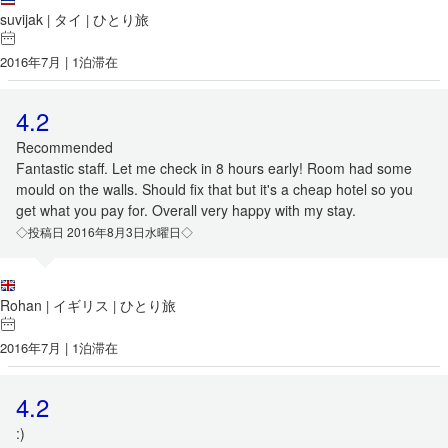
suvijak
タイ
ひとり旅
|
|
2016年7月 | 1泊滞在
4.2
Recommended
Fantastic staff. Let me check in 8 hours early! Room had some
mould on the walls. Should fix that but it's a cheap hotel so you
get what you pay for. Overall very happy with my stay.
◇投稿日 2016年8月3日水曜日◇
Rohan
イギリス
ひとり旅
|
|
2016年7月 | 1泊滞在
4.2
:)