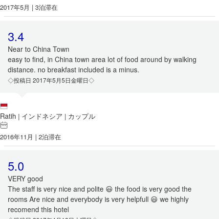
2017年5月 | 3泊滞在
3.4
Near to China Town
easy to find, in China town area lot of food around by walking
distance. no breakfast included is a minus.
◇投稿日 2017年5月5日金曜日◇
Ratih
インドネシア
カップル
|
|
2016年11月 | 2泊滞在
5.0
VERY good
The staff is very nice and polite 😃 the food is very good the
rooms Are nice and everybody is very helpfull 😃 we highly
recomend this hotel