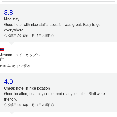
3.8
Nice stay
Good hotel with nice staffs. Location was great. Easy to go
everywhere.
◇投稿日 2016年11月17日木曜日◇
Jiranan
タイ
カップル
|
|
2016年3月 | 1泊滞在
4.0
Cheap hotel in nice location
Good location, near city center and many temples. Staff were
friendly.
◇投稿日 2016年11月17日木曜日◇