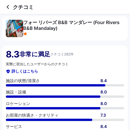
1 out of 5 stars
施設の状態/清潔さ
施設・設備
ロケーション
お部屋の快適さ・クオリティ
サービス
コスパ
クチコミ
フォー リバーズ B&B マンダレー (Four Rivers
B&B Mandalay)
8.3
非常に満足
クチコミ282件
実際に宿泊したユーザーからのクチコミ
詳しくはこちら
施設の状態/清潔さ
8.4
施設・設備
8.0
ロケーション
8.0
お部屋の快適さ・クオリティ
7.3
サービス
8.4