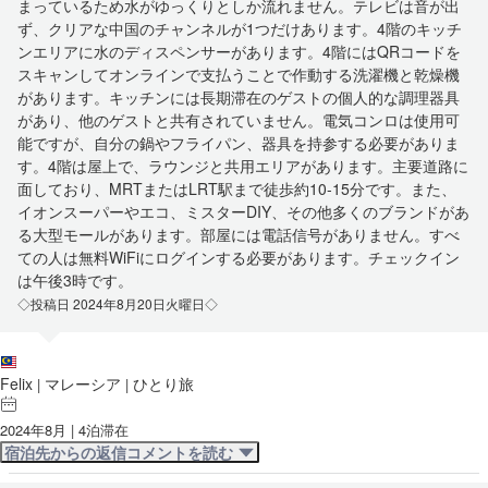
まっているため水がゆっくりとしか流れません。テレビは音が出
ず、クリアな中国のチャンネルが1つだけあります。4階のキッチ
ンエリアに水のディスペンサーがあります。4階にはQRコードを
スキャンしてオンラインで支払うことで作動する洗濯機と乾燥機
があります。キッチンには長期滞在のゲストの個人的な調理器具
があり、他のゲストと共有されていません。電気コンロは使用可
能ですが、自分の鍋やフライパン、器具を持参する必要がありま
す。4階は屋上で、ラウンジと共用エリアがあります。主要道路に
面しており、MRTまたはLRT駅まで徒歩約10-15分です。また、
イオンスーパーやエコ、ミスターDIY、その他多くのブランドがあ
る大型モールがあります。部屋には電話信号がありません。すべ
ての人は無料WiFiにログインする必要があります。チェックイン
は午後3時です。
◇投稿日 2024年8月20日火曜日◇
Felix
マレーシア
ひとり旅
|
|
2024年8月 | 4泊滞在
宿泊先からの返信コメントを読む