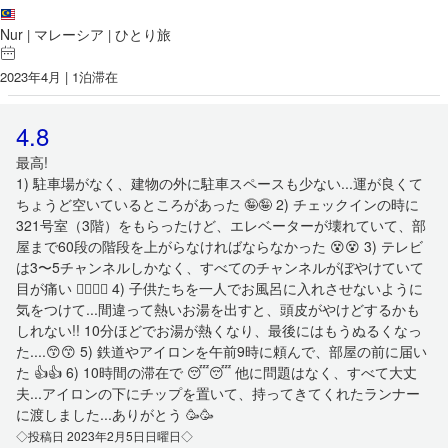
Nur
マレーシア
ひとり旅
|
|
2023年4月 | 1泊滞在
4.8
最高!
1) 駐車場がなく、建物の外に駐車スペースも少ない...運が良くて
ちょうど空いているところがあった 🤪🤪 2) チェックインの時に
321号室（3階）をもらったけど、エレベーターが壊れていて、部
屋まで60段の階段を上がらなければならなかった 😵😵 3) テレビ
は3〜5チャンネルしかなく、すべてのチャンネルがぼやけていて
目が痛い 😵‍💫😵‍💫 4) 子供たちを一人でお風呂に入れさせないように
気をつけて...間違って熱いお湯を出すと、頭皮がやけどするかも
しれない!! 10分ほどでお湯が熱くなり、最後にはもうぬるくなっ
た....😙😙 5) 鉄道やアイロンを午前9時に頼んで、部屋の前に届い
た 👍👍 6) 10時間の滞在で 😴😴 他に問題はなく、すべて大丈
夫...アイロンの下にチップを置いて、持ってきてくれたランナー
に渡しました...ありがとう 🥳🥳
◇投稿日 2023年2月5日日曜日◇