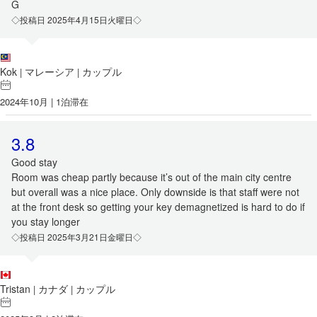
G
◇投稿日 2025年4月15日火曜日◇
Kok
マレーシア
カップル
|
|
2024年10月 | 1泊滞在
3.8
Good stay
Room was cheap partly because it’s out of the main city centre
but overall was a nice place. Only downside is that staff were not
at the front desk so getting your key demagnetized is hard to do if
you stay longer
◇投稿日 2025年3月21日金曜日◇
Tristan
カナダ
カップル
|
|