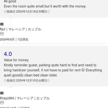
All good
Even the room quite small but it worth with the money.
◇投稿日 2024年12月16日月曜日◇
Nur
マレーシア
カップル
|
|
2024年8月 | 1泊滞在
4.0
Value for money
Kindly reminder guest, parking quite hard to find and need to
bring hairdryer yourself, if not have to paid for rent 🤭 Everything
quiet good👍 clean bed clean toilet.
◇投稿日 2024年12月10日火曜日◇
Krayzii94
マレーシア
カップル
|
|