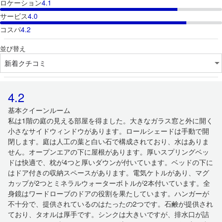
ロケーション
4.1
サービス
4.0
コスパ
4.2
並び替え
4.2
基本クイーンルーム
私は1階の庭の見える部屋を得ました。大きなガラス窓と外に開く
小さなサイドウィンドウがあります。ロールシェードは手動で開
閉します。庭は人工の葉と白い石で構成されており、水はありま
せん。オープンエアの下に屋根があります。厚いスプリングベッ
ドは快適で、枕が4つと厚いダウンが付いています。ベッドの下に
はドア付きの収納スペースがあります。電気ケトルがあり、マグ
カップが2つとミネラルウォーターボトルが2本付いています。全
身鏡はワードローブのドアの役割を果たしています。ハンガーが
不十分で、提供されているのはたったの2つです。石鹸が提供され
ており、タオルは厚手です。シンクは大きいですが、排水口が詰