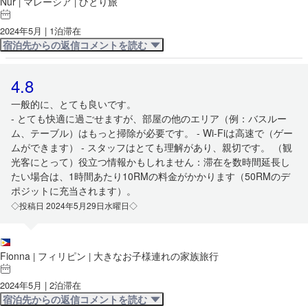
Nur
マレーシア
ひとり旅
|
|
2024年5月 | 1泊滞在
宿泊先からの返信コメントを読む
4.8
一般的に、とても良いです。
- とても快適に過ごせますが、部屋の他のエリア（例：バスルー
ム、テーブル）はもっと掃除が必要です。 - Wi-Fiは高速で（ゲー
ムができます） - スタッフはとても理解があり、親切です。 （観
光客にとって）役立つ情報かもしれません：滞在を数時間延長し
たい場合は、1時間あたり10RMの料金がかかります（50RMのデ
ポジットに充当されます）。
◇投稿日 2024年5月29日水曜日◇
Fionna
フィリピン
大きなお子様連れの家族旅行
|
|
2024年5月 | 2泊滞在
宿泊先からの返信コメントを読む