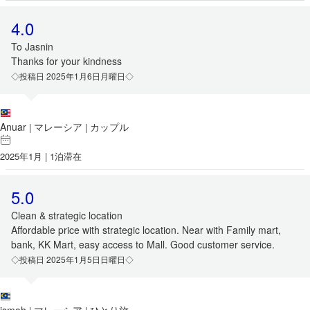
4.0
To Jasnin
Thanks for your kindness
◇投稿日 2025年1月6日月曜日◇
Anuar
マレーシア
カップル
|
|
2025年1月 | 1泊滞在
5.0
Clean & strategic location
Affordable price with strategic location. Near with Family mart,
bank, KK Mart, easy access to Mall. Good customer service.
◇投稿日 2025年1月5日日曜日◇