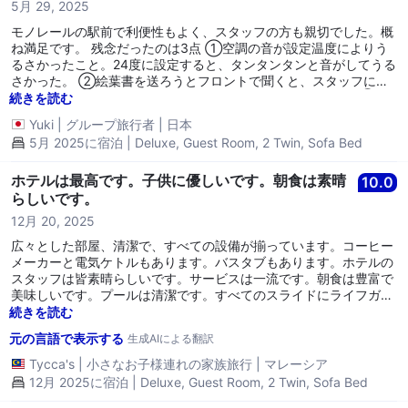
5月 29, 2025
モノレールの駅前で利便性もよく、スタッフの方も親切でした。概
ね満足です。 残念だったのは3点 ①空調の音が設定温度によりう
るさかったこと。24度に設定すると、タンタンタンと音がしてうる
さかった。 ②絵葉書を送ろうとフロントで聞くと、スタッフによ
り言うことが違い、結局、ホテルからは送れなかったこと。 ③バ
続きを読む
スタブ、洗面台の排水がよくないこと。
Yuki
|
グループ旅行者
|
日本
5月 2025に宿泊 | Deluxe, Guest Room, 2 Twin, Sofa Bed
ホテルは最高です。子供に優しいです。朝食は素晴
10.0
らしいです。
12月 20, 2025
広々とした部屋、清潔で、すべての設備が揃っています。コーヒー
メーカーと電気ケトルもあります。バスタブもあります。ホテルの
スタッフは皆素晴らしいです。サービスは一流です。朝食は豊富で
美味しいです。プールは清潔です。すべてのスライドにライフガー
ドがいます。安全が守られています。プールの中には浮きマットが
続きを読む
あります。大きな遊び場があり、子供用の水滑り台もあります。ま
元の言語で表示する
生成AIによる翻訳
るで小さなテーマパークのようです。エリアも広いです。とても良
いです。間違いなくこのホテルに再度宿泊します。特に子供連れの
Tycca's
|
小さなお子様連れの家族旅行
|
マレーシア
方にお勧めします。親も子供も幸せです。
12月 2025に宿泊 | Deluxe, Guest Room, 2 Twin, Sofa Bed