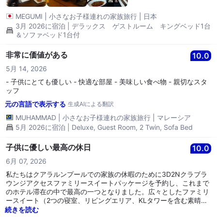
MEGUMI
|
小さなお子様連れの家族旅行
|
日本
3月 2026に宿泊 | デラックス ゲストルーム キングベッド1台
＆ソファベッド1台付
非常に価値がある
10.0
5月 14, 2026
- 子供にとても優しい - 快適な部屋 - 美味しい食べ物 - 親切なスタ
ッフ
元の言語で表示する
生成AIによる翻訳
MUHAMMAD
|
小さなお子様連れの家族旅行
|
マレーシア
5月 2026に宿泊 | Deluxe, Guest Room, 2 Twin, Sofa Bed
子供に優しい最高の休日
10.0
6月 07, 2026
私たちはクアラルンプールでの家族の休暇のために3D2Nクラブラ
ウンジアクセスファミリースイートパッケージを予約し、これまで
のホテル滞在の中で最高の一つとなりました。広々としたファミリ
ースイート（2つの寝室、リビングエリア、KLタワーを含む素晴ら
しい市街の眺め）は、4人家族に最適でした。子供たちはシングル
続きを読む