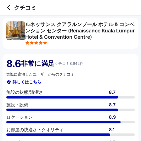
5 out of 5 stars
施設の状態/清潔さ
施設・設備
ロケーション
お部屋の快適さ・クオリティ
サービス
コスパ
お食事
クチコミ
ルネッサンス クアラルンプール ホテル & コンベ
ンション センター (Renaissance Kuala Lumpur
Hotel & Convention Centre)
8.6
非常に満足
クチコミ8,642件
実際に宿泊したユーザーからのクチコミ
詳しくはこちら
施設の状態/清潔さ
8.7
施設・設備
8.7
ロケーション
8.9
お部屋の快適さ・クオリティ
8.1