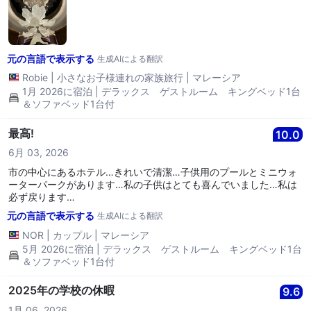
できる感じでした。 特に印象的だったのは施設です。プールエリア
は美しく手入れが行き届いていて、リラックスしたり家族と過ごし
たりするのに最適です。ジムもクイックワークアウトに十分な設備
が整っています。 朝食もプラスでした — 地元の料理と国際的な選
元の言語で表示する
択肢が豊富で、新鮮で美味しかったです。すべてがよく整理されて
生成AIによる翻訳
いて、混雑する時間帯でもダイニングエリアは快適でした。 全体的
Robie
|
小さなお子様連れの家族旅行
|
マレーシア
に、短いですが非常に満足のいく滞在でした。レナサンスKLは短い
1月 2026に宿泊 | デラックス ゲストルーム キングベッド1台
休暇、家族でのステイケーション、またはビジネス旅行に最適で
＆ソファベッド1台付
す。素晴らしいサービス、快適さ、ロケーション。ぜひまた来たい
です！ 📍 ロケーション：優秀 🛏 快適さ：10/10 🍽 食事：9/10 💁‍♀️
最高!
10.0
サービス：10/10 とてもおすすめです！✨🏨
6月 03, 2026
市の中心にあるホテル…きれいで清潔…子供用のプールとミニウォ
ーターパークがあります…私の子供はとても喜んでいました…私は
必ず戻ります…
元の言語で表示する
生成AIによる翻訳
NOR
|
カップル
|
マレーシア
5月 2026に宿泊 | デラックス ゲストルーム キングベッド1台
＆ソファベッド1台付
2025年の学校の休暇
9.6
1月 06, 2026