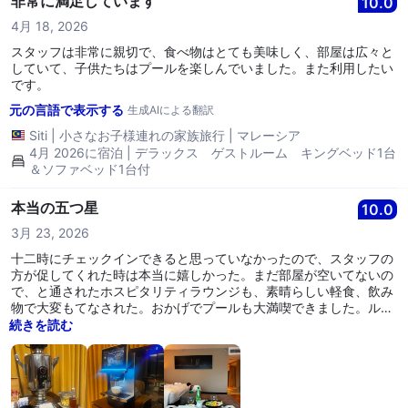
非常に満足しています
10.0
4月 18, 2026
スタッフは非常に親切で、食べ物はとても美味しく、部屋は広々と
していて、子供たちはプールを楽しんでいました。また利用したい
です。
元の言語で表示する
生成AIによる翻訳
Siti
|
小さなお子様連れの家族旅行
|
マレーシア
4月 2026に宿泊 | デラックス ゲストルーム キングベッド1台
＆ソファベッド1台付
本当の五つ星
10.0
3月 23, 2026
十二時にチェックインできると思っていなかったので、スタッフの
方が促してくれた時は本当に嬉しかった。まだ部屋が空いてないの
で、と通されたホスピタリティラウンジも、素晴らしい軽食、飲み
物で大変もてなされた。おかげでプールも大満喫できました。ルー
ムサービスも美味しく、価格に見合ったものでした。非常に大満足
続きを読む
の滞在。次はこちらの高級フレンチに来たいです。