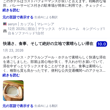
このホテルはコストパフォーマンスが良いと言えます。戦略的な場
所、バレーサービス付きの駐車場が簡単に利用でき、チェックイン
とチェックアウトがスムーズで、温かいホスピタリティ、広々とし
続きを読む
た部屋ですが、洗面所の清潔さには少し改善が必要です。トラフィ
元の言語で表示する
生成AIによる翻訳
ックビューの部屋をリクエストしましたが、スタッフは交通の騒音
について親切に説明してくれましたが、私たちは実際にそのビュー
aeryn
|
カップル
|
マレーシア
が大好きです。とても素晴らしいです！再度宿泊するでしょう
12月 2025に宿泊 | デラックス ゲストルーム キングベッド1
か？？？ 確かに、RKLHチームは素晴らしい仕事をしています！
台＆ソファベッド1台付
快適さ、食事、そして絶好の立地で素晴らしい滞在
10.0
1月 23, 2026
ルネッサンス・クアラルンプール・ホテルで素晴らしく快適な滞在
を過ごしました。部屋は居心地が良く、手入れが行き届いていて、
滞在中ずっとリラックスすることができました。食事は素晴らし
く、種類も質も良かったです。便利な公共交通機関へのアクセスは
特に良く、クアラルンプールを移動するのが非常に簡単でした。ま
続きを読む
た、ホテルはKLCCの近くに位置しているため、レジャーとビジネ
ス旅行者の両方にとって理想的な選択です。全体として、とても快
適な体験で、再度訪れる価値があると思います。
元の言語で表示する
生成AIによる翻訳