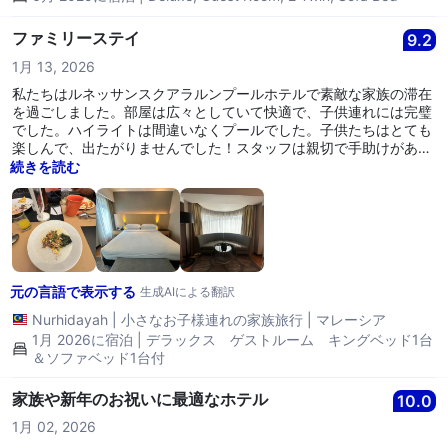
ファミリーステイ
9.2
1月 13, 2026
私たちはルネッサンスクアラルンプールホテルで素敵な家族の滞在
を過ごしました。部屋は広々としていて快適で、子供連れには完璧
でした。ハイライトは間違いなくプールでした。子供たちはとても
楽しんで、出たがりませんでした！スタッフは親切で手助けがあ
り、私たちの滞在をさらに快適にしてくれました。家族の休暇にぴ
続きを読む
ったりの素晴らしいホテルです。
元の言語で表示する
生成AIによる翻訳
Nurhidayah
|
小さなお子様連れの家族旅行
|
マレーシア
1月 2026に宿泊 | デラックス ゲストルーム キングベッド1台
＆ソファベッド1台付
家族や新年のお祝いに最適なホテル
10.0
1月 02, 2026