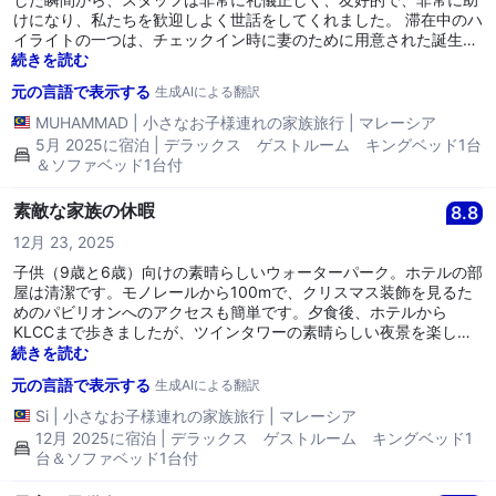
み、ホスピタリティに感謝しました。いくつかの調整があれば、体
けになり、私たちを歓迎しよく世話をしてくれました。 滞在中のハ
験はさらに良くなるでしょうが、ルネッサンスは依然として市内で
イライトの一つは、チェックイン時に妻のために用意された誕生日
の安定した快適な滞在を提供しています。
サプライズでした。部屋は風船とケーキで美しく飾られており、彼
続きを読む
女は本当に驚き、この瞬間は非常に特別なものでした。チームの追
元の言語で表示する
生成AIによる翻訳
加の努力には本当に感謝しています。 朝食ビュッフェも別のハイラ
イトでした - ケーキ、新鮮な果物、麺、地元の料理と国際料理のバ
MUHAMMAD
|
小さなお子様連れの家族旅行
|
マレーシア
ラエティなど、たくさんの選択肢がありました。とても美味しく、
5月 2025に宿泊 | デラックス ゲストルーム キングベッド1台
満足できるもので、誰にでも合う何かがありました。 ウォーターパ
＆ソファベッド1台付
ークも子供に大人気でした - とても子供に優しく、よく整備されて
いて、小さなお子さんを連れた家族には完璧です。 全体的に、私た
素敵な家族の休暇
8.8
ちは素晴らしい体験をし、リラックスして楽しい滞在を求める人に
はこのホテルをぜひお勧めしたいと思います。
12月 23, 2025
子供（9歳と6歳）向けの素晴らしいウォーターパーク。ホテルの部
屋は清潔です。モノレールから100mで、クリスマス装飾を見るた
めのパビリオンへのアクセスも簡単です。夕食後、ホテルから
KLCCまで歩きましたが、ツインタワーの素晴らしい夜景を楽しめ
ました。朝食は種類が豊富でした。ただし、ピーク時には座るため
続きを読む
に待つ必要があり、エボリューションレストランは少し混雑してい
元の言語で表示する
生成AIによる翻訳
ました。ここに再び来るのは2回目で、戻れて良かったです。
Si
|
小さなお子様連れの家族旅行
|
マレーシア
12月 2025に宿泊 | デラックス ゲストルーム キングベッド1
台＆ソファベッド1台付