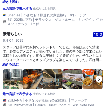
とって安全でした。また、KLを探索するのにも非常に便利な場所で
続きを読む
す。 全体的に、子供連れでのリラックスできる旅行にぴったりな場
元の言語で表示する
生成AIによる翻訳
所です。また必ず戻ってきます！
SherLee
|
小さなお子様連れの家族旅行
|
マレーシア
6月 2025に宿泊 | デラックス ゲストルーム キングベッド1台
＆ソファベッド1台付
素晴らしい
10.0
6月 04, 2025
スタッフは非常に親切でフレンドリーでした。部屋は広くて清潔
で、必要なアメニティが揃っていました。市の中心部に非常に近い
素晴らしい場所です。朝食は美味しくて豊富でした。子供たちはミ
ニウォーターパークとキッズクラブを楽しんでいました。私は間違
いなくここに再度滞在します。
続きを読む
元の言語で表示する
生成AIによる翻訳
ZULIANA
|
小さなお子様連れの家族旅行
|
マレーシア
6月 2025に宿泊 | Deluxe, Guest Room, 2 Twin, Sofa Bed