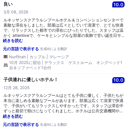
良い
10.0
3月 08, 2026
ルネッサンスクアラルンプールホテル＆コンベンションセンターで
素敵な滞在をしました。部屋は広々としていて清潔で、とても快適
で、リラックスした都市での滞在にぴったりでした。スタッフは温
かく attentiveで、ケーキとシンプルな部屋の装飾で甘い誕生日サ
プライズを用意してくれ、祝いの気分が特別で思い出深くなりまし
続きを読む
た。場所も非常に便利で、観光地へのアクセスが簡単で、周辺には
元の言語で表示する
生成AIによる翻訳
たくさんの飲食スポットがあります。全体として、素晴らしいステ
イケーションの体験で、喜んで再び戻ってきたいです。
Nurfitrah
|
カップル
|
マレーシア
10月 2025に宿泊 | デラックス ゲストルーム キングベッド1
台＆ソファベッド1台付
子供連れに優しいホテル！
10.0
12月 28, 2025
ルネッサンスクアラルンプールはとても子供に優しく、子供たちが
本当に楽しめる素敵なプールがあります。部屋は広くて清潔で快適
で、子供がいてもリラックスしやすかったです。スタッフは滞在中
ずっと親切で助けになってくれました。ホテルは公共交通機関や近
くの観光地へのアクセスが良好な場所にあります。全体として、家
続きを読む
族連れにとって素晴らしいホテルで、滞在する価値があります。
元の言語で表示する
生成AIによる翻訳