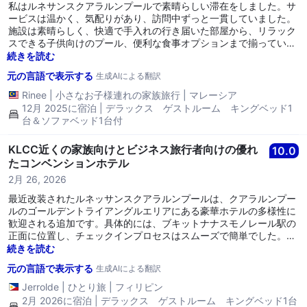
私はルネサンスクアラルンプールで素晴らしい滞在をしました。サ
ービスは温かく、気配りがあり、訪問中ずっと一貫していました。
施設は素晴らしく、快適で手入れの行き届いた部屋から、リラック
スできる子供向けのプール、便利な食事オプションまで揃っていま
す。カップルが心地よい休暇を求めている場合でも、小さな子供を
続きを読む
持つ家族がスペースと快適さを必要としている場合でも、素晴らし
元の言語で表示する
生成AIによる翻訳
い選択です。全体的に、スムーズで楽しい体験でした。非常におす
すめです！子供たちはすでに再びそこに連れて行ってほしいとせが
Rinee
|
小さなお子様連れの家族旅行
|
マレーシア
んでいます。
12月 2025に宿泊 | デラックス ゲストルーム キングベッド1
台＆ソファベッド1台付
KLCC近くの家族向けとビジネス旅行者向けの優れ
10.0
たコンベンションホテル
2月 26, 2026
最近改装されたルネッサンスクアラルンプールは、クアラルンプー
ルのゴールデントライアングルエリアにある豪華ホテルの多様性に
歓迎される追加です。具体的には、ブキットナナスモノレール駅の
正面に位置し、チェックインプロセスはスムーズで簡単でした。部
屋は改装されたばかりで非常に新しく、床から天井までの窓からKL
続きを読む
タワーの景色が際立っています。とても快適に眠ることができ、大
元の言語で表示する
生成AIによる翻訳
きなプールと遊び場は、そこに滞在する家族には大人気です。クア
ラルンプールを訪れる家族にこのホテルをぜひおすすめします。
Jerrolde
|
ひとり旅
|
フィリピン
2月 2026に宿泊 | デラックス ゲストルーム キングベッド1台