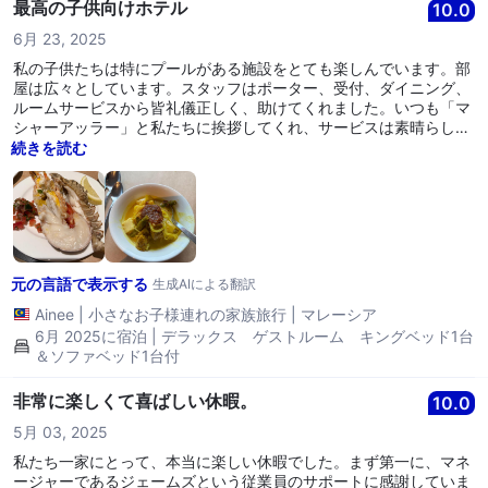
最高の子供向けホテル
10.0
6月 23, 2025
私の子供たちは特にプールがある施設をとても楽しんでいます。部
屋は広々としています。スタッフはポーター、受付、ダイニング、
ルームサービスから皆礼儀正しく、助けてくれました。いつも「マ
シャーアッラー」と私たちに挨拶してくれ、サービスは素晴らしい
です。本当に価格に見合った価値があります。ビュッフェディナー
続きを読む
もぜひ試してみてください。ロブスターや羊肉が出され、選択肢が
たくさんありました。朝食も素晴らしくておいしかったです。全体
として、ここでの滞在を本当に楽しみました。ホテルのチームに感
謝と称賛を送ります。
元の言語で表示する
生成AIによる翻訳
Ainee
|
小さなお子様連れの家族旅行
|
マレーシア
6月 2025に宿泊 | デラックス ゲストルーム キングベッド1台
＆ソファベッド1台付
非常に楽しくて喜ばしい休暇。
10.0
5月 03, 2025
私たち一家にとって、本当に楽しい休暇でした。まず第一に、マネ
ージャーであるジェームズという従業員のサポートに感謝していま