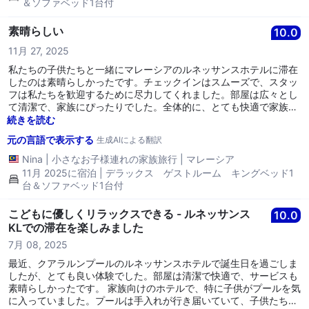
＆ソファベッド1台付
素晴らしい
10.0
11月 27, 2025
私たちの子供たちと一緒にマレーシアのルネッサンスホテルに滞在
したのは素晴らしかったです。チェックインはスムーズで、スタッ
フは私たちを歓迎するために尽力してくれました。部屋は広々とし
て清潔で、家族にぴったりでした。全体的に、とても快適で家族向
けのホテルでした。また必ず戻ってきます！
続きを読む
元の言語で表示する
生成AIによる翻訳
Nina
|
小さなお子様連れの家族旅行
|
マレーシア
11月 2025に宿泊 | デラックス ゲストルーム キングベッド1
台＆ソファベッド1台付
こどもに優しくリラックスできる - ルネッサンス
10.0
KLでの滞在を楽しみました
7月 08, 2025
最近、クアラルンプールのルネッサンスホテルで誕生日を過ごしま
したが、とても良い体験でした。部屋は清潔で快適で、サービスも
素晴らしかったです。 家族向けのホテルで、特に子供がプールを気
に入っていました。プールは手入れが行き届いていて、子供たちに