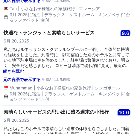
元の言語で表示する
生成AIによる翻訳
Tan
|
小さなお子様連れの家族旅行
|
マレーシア
3月 2025に宿泊 | デラックス ゲストルーム キングベッド1台
＆ソファベッド1台付
快適なトランジットと素晴らしいサービス
9.6
6月 20, 2025
私たちはルネッサンス・クアラルンプールに一泊し、全体的に快適
な経験をしました。到着時に、以前宿泊した別のホテルと共有して
いる地下駐車場に車を停めました。駐車場は警備されており、明る
く、安全だと感じました。 ロビーは清潔で現代的に見え、最近の改
装後に明らかにリフレッシュされていました。チェックインはスム
続きを読む
ーズで、受付のスタッフが無料の部屋のアップグレードを提案して
元の言語で表示する
生成AIによる翻訳
くれたときは嬉しい驚きでしたので、喜んで受け入れました。 24
階の部屋は広々としており、大きなバスルームにはシャワーとバス
Muhammad
|
小さなお子様連れの家族旅行
|
シンガポール
タブがありました。レイアウトと高層階からの眺めを気に入りまし
6月 2025に宿泊 | デラックス ゲストルーム キングベッド1台
たが、ホテルの改装にもかかわらず、部屋にはやや古い感じが残っ
＆ソファベッド1台付
ていると感じました。 いくつか小さな問題がありました。お湯が思
ったほど熱くなく、寝室とリビングエリアの温度を調整できなかっ
素晴らしいサービスの思い出に残る週末の小旅行
10.0
たのですが、コントロールがロックされていました。時々部屋が寒
くなり、空調を手動でオンオフしなければならなかったため、温度
5月 20, 2025
管理が大変でした。それでも、ベッドと枕は快適で、安らかな夜を
私たちはこのホテルで素晴らしい週末の休暇を過ごしました。到着
過ごすことができました。 全体として、私たちは短い滞在を楽し
した瞬間から、スタッフは非常に礼儀正しく、友好的で、非常に助