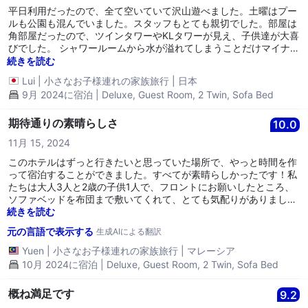
平日利用だったので、全て空いていて沢山遊べました。土曜はプー
ルも公園も混んでいました。スタッフもとても親切でした。部屋は
角部屋だったので、ツインタワーやKLタワーが見え、子供達が大喜
びでした。 シャワールームから水が溢れてしまうことだけマイナス
でしたが、他は言う事なし！！子供達がまた絶対に来たいといって
続きを読む
いたので、こちらも嬉しかったです。
Lui
|
小さなお子様連れの家族旅行
|
日本
9月 2024に宿泊 | Deluxe, Guest Room, 2 Twin, Sofa Bed
期待通りの素晴らしさ
10.0
11月 15, 2024
このホテルはずっと行きたいと思っていた場所で、やっと時間を作
って宿泊することができました。すべてが素晴らしかったです！私
たちは大人3人と2歳の子供1人で、フロントにお願いしたところ、
ソファベッドを布団まで敷いてくれて、とても気配りがありまし
た。プールの設備もとても楽しくて、どの場所にもライフガードが
続きを読む
待機していて安心でした👍 すべてが良かったです！次回の訪問を楽
元の言語で表示する
生成AIによる翻訳
しみにしています。
Yuen
|
小さなお子様連れの家族旅行
|
マレーシア
10月 2024に宿泊 | Deluxe, Guest Room, 2 Twin, Sofa Bed
概ね満足です
9.2