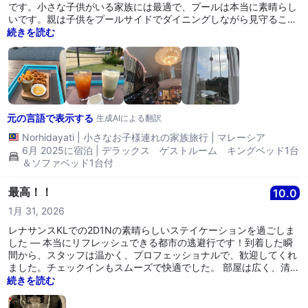
です。小さな子供がいる家族には最適で、プールは本当に素晴らし
いです。親は子供をプールサイドでダイニングしながら見守ること
ができます…キッズプレイグラウンドもあります。バスタブとシャ
続きを読む
ワーの両方があります。子供たちを連れてここに休暇に来る価値は
十分にあります。
元の言語で表示する
生成AIによる翻訳
Norhidayati
|
小さなお子様連れの家族旅行
|
マレーシア
6月 2025に宿泊 | デラックス ゲストルーム キングベッド1台
＆ソファベッド1台付
最高！！
10.0
1月 31, 2026
レナサンスKLでの2D1Nの素晴らしいステイケーションを過ごしま
した — 本当にリフレッシュできる都市の逃避行です！到着した瞬
間から、スタッフは温かく、プロフェッショナルで、歓迎してくれ
ました。チェックインもスムーズで快適でした。 部屋は広く、清潔
でとても快適でした。居心地の良いベッドと素敵な市街の景色があ
続きを読む
りました。クアラルンプールの中心にいるにもかかわらず、静かな
雰囲気を大いに感謝しました。長い一日の後に穏やかでリラックス