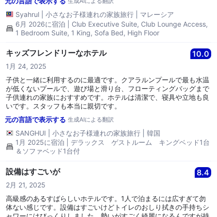
元の言語で表示する
生成AIによる翻訳
Syahrul
|
小さなお子様連れの家族旅行
|
マレーシア
6月 2026に宿泊 | Club Executive Suite, Club Lounge Access,
1 Bedroom Suite, 1 King, Sofa Bed, High Floor
キッズフレンドリーなホテル
10.0
1月 24, 2025
子供と一緒に利用するのに最適です。クアラルンプールで最も水温
が低くないプールで、遊び場と滑り台、フローティングバッグまで
子供連れの家族におすすめです。ホテルは清潔で、寝具や立地も良
いです。スタッフも本当に親切です。
元の言語で表示する
生成AIによる翻訳
SANGHUI
|
小さなお子様連れの家族旅行
|
韓国
1月 2025に宿泊 | デラックス ゲストルーム キングベッド1台
＆ソファベッド1台付
設備はすごいが
8.4
2月 21, 2025
高級感のあるすばらしいホテルです。1人で泊まるには広すぎて勿
体ない感じです。設備はすごいけどトイレのおしり拭きの手持ちシ
ャワーにはびっくりしました。勢いがすごく綺麗になるんですが持