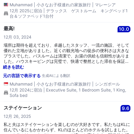
Muhammad
|
小さなお子様連れの家族旅行
|
マレーシア
12月 2025に宿泊 | デラックス ゲストルーム キングベッド1
台＆ソファベッド1台付
最高!
10.0
12月 03, 2024
場所は期待を超えており、卓越したスタッフ、一流の施設、そして
優れた立地がありました。近くの観光地への徒歩の便利さは大きな
プラスでした。バスルームは清潔で、お湯の供給も信頼性がありま
した。ハウスキーピングは完璧で、快適で整然とした滞在を保証し
てくれました。提供されたアメニティは私たちの体験に大きな価値
続きを読む
を追加し、忘れられない家族旅行となりました。
元の言語で表示する
生成AIによる翻訳
Muhammad
|
小さなお子様連れの家族旅行
|
シンガポール
12月 2024に宿泊 | Executive Suite, 1 Bedroom Suite, 1 King,
Sofa bed
ステイケーション
9.6
12月 26, 2025
私と夫はステイケーションを楽しむのが大好きです。私たちはKLに
住んでいるにもかかわらず、KLのほとんどのホテルを試しました。