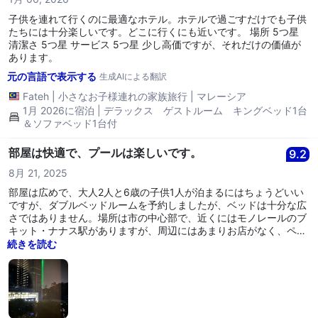
子供を連れて行くのに最適なホテル。ホテルで過ごすだけでも子供
たちには十分楽しいです。どこに行くにも近いです。 場所 5つ星
清潔さ 5つ星 サービス 5つ星 少し高価ですが、それだけの価値が
あります。
元の言語で表示する
生成AIによる翻訳
Fateh
|
小さなお子様連れの家族旅行
|
マレーシア
1月 2026に宿泊 | デラックス ゲストルーム キングベッド1台
＆ソファベッド1台付
部屋は快適で、プールは楽しいです。
9.2
8月 21, 2025
部屋は広めで、大人2人と6歳の子供1人が泊まるにはちょうどいい
ですが、ダブルベッドルームを予約しましたが、ベッドは十分な広
さではありません。場所は市の中心部で、近くにはモノレールのブ
キット・ナナス駅がありますが、周辺にはあまりお店がなく、ペト
ロナスツインタワーまでは徒歩で十数分かかります。私たちは5泊
続きを読む
しましたが、ホテルは毎日コーヒーや紅茶を自動で補充してくれま
せんでした。