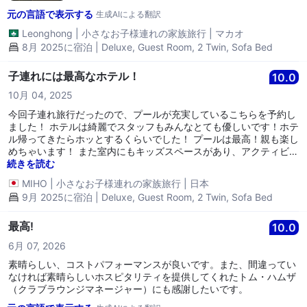
元の言語で表示する
生成AIによる翻訳
Leonghong
|
小さなお子様連れの家族旅行
|
マカオ
8月 2025に宿泊 | Deluxe, Guest Room, 2 Twin, Sofa Bed
子連れには最高なホテル！
10.0
10月 04, 2025
今回子連れ旅行だったので、プールが充実しているこちらを予約し
ました！ ホテルは綺麗でスタッフもみんなとても優しいです！ホテ
ル帰ってきたらホッとするくらいでした！ プールは最高！親も楽し
めちゃいます！ また室内にもキッズスペースがあり、アクティビテ
ィの時間もあります。子供にとっても特別な体験ができたと思いま
続きを読む
す😆！スリアKLCCまで徒歩でよく行っていました！
MIHO
|
小さなお子様連れの家族旅行
|
日本
9月 2025に宿泊 | Deluxe, Guest Room, 2 Twin, Sofa Bed
最高!
10.0
6月 07, 2026
素晴らしい、コストパフォーマンスが良いです。また、間違ってい
なければ素晴らしいホスピタリティを提供してくれたトム・ハムザ
（クラブラウンジマネージャー）にも感謝したいです。