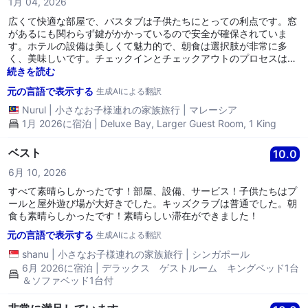
1月 04, 2026
広くて快適な部屋で、バスタブは子供たちにとっての利点です。窓
があるにも関わらず鍵がかかっているので安全が確保されていま
す。ホテルの設備は美しくて魅力的で、朝食は選択肢が非常に多
く、美味しいです。チェックインとチェックアウトのプロセスは簡
単で、スタッフは親切で礼儀正しいです。
続きを読む
元の言語で表示する
生成AIによる翻訳
Nurul
|
小さなお子様連れの家族旅行
|
マレーシア
1月 2026に宿泊 | Deluxe Bay, Larger Guest Room, 1 King
ベスト
10.0
6月 10, 2026
すべて素晴らしかったです！部屋、設備、サービス！子供たちはプ
ールと屋外遊び場が大好きでした。キッズクラブは普通でした。朝
食も素晴らしかったです！素晴らしい滞在ができました！
元の言語で表示する
生成AIによる翻訳
shanu
|
小さなお子様連れの家族旅行
|
シンガポール
6月 2026に宿泊 | デラックス ゲストルーム キングベッド1台
＆ソファベッド1台付