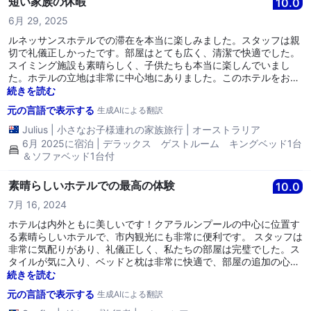
短い家族の休暇
10.0
6月 29, 2025
ルネッサンスホテルでの滞在を本当に楽しみました。スタッフは親
切で礼儀正しかったです。部屋はとても広く、清潔で快適でした。
スイミング施設も素晴らしく、子供たちも本当に楽しんでいまし
た。ホテルの立地は非常に中心地にありました。このホテルをお勧
めします。
続きを読む
元の言語で表示する
生成AIによる翻訳
Julius
|
小さなお子様連れの家族旅行
|
オーストラリア
6月 2025に宿泊 | デラックス ゲストルーム キングベッド1台
＆ソファベッド1台付
素晴らしいホテルでの最高の体験
10.0
7月 16, 2024
ホテルは内外ともに美しいです！クアラルンプールの中心に位置す
る素晴らしいホテルで、市内観光にも非常に便利です。 スタッフは
非常に気配りがあり、礼儀正しく、私たちの部屋は完璧でした。ス
タイルが気に入り、ベッドと枕は非常に快適で、部屋の追加の心遣
いも素晴らしかったです。朝食は美味しく、ラウンジで提供され、
続きを読む
素敵な雰囲気でした！ そして、特に「期待を超えて」、私たちは滞
元の言語で表示する
生成AIによる翻訳
在を楽しむために、彼らがしないことはないと感じてホテルを後に