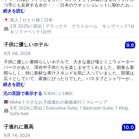
つ手にも反射する水が・・・日本のウオッシュレットに馴れたお尻
にはチョットしんどい。なお、受付の女性たちの英語がもう少し共
続きを読む
通英語（という言葉があるのかしら）に近いと助かります。
真人
|
ひとり旅
|
日本
2月 2025に宿泊 | デラックス ゲストルーム キングベッド1台
＆ソファベッド1台付
子供に優しいホテル
9.6
9月 08, 2024
子供に優しい素晴らしいホテルで、大きな遊び場とミニウォーター
パークがあり、滞在中子供たちを楽しませてくれました。朝食も素
晴らしく、特に新鮮な果汁スタンドを気に入っていました。部屋は
広々としていて、家族にぴったりでした。バスタブとシャワーが
別々になっているのも良かったです。
続きを読む
元の言語で表示する
生成AIによる翻訳
Mohd
|
小さなお子様連れの家族旅行
|
マレーシア
8月 2024に宿泊 | Executive Suite, 1 Bedroom Suite, 1 King,
Sofa bed
子連れに最高
10.0
9月 14, 2024