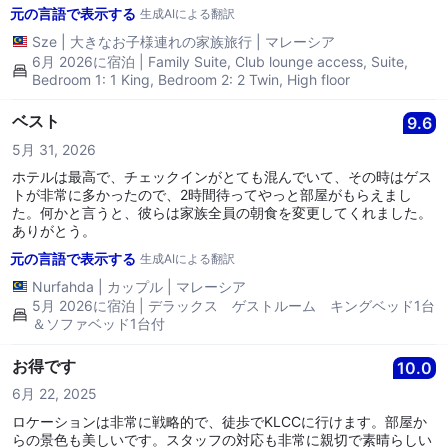
ベッドのある自分の空間を楽しみ、スイートはモダンで清潔、非常
元の言語で表示する
生成AIによる翻訳
に快適でした。ゆったりとくつろげるスペースが十分あり、窮屈に
感じることはありませんでした。 クラブラウンジへのアクセスは私
Sze
|
大きなお子様連れの家族旅行
|
マレーシア
たちの滞在のハイライトでした！Rクラブラウンジでの朝食は素晴
6月 2026に宿泊 | Family Suite, Club lounge access, Suite,
らしく、さまざまなオプション、新鮮に調理された卵、美しい眺め
Bedroom 1: 1 King, Bedroom 2: 2 Twin, High floor
がありました。夜には、スナック、カナッペ、パスタステーショ
ン、カクテル、デザートが豊富で美味しかったです。 快適さ、便利
ベスト
9.6
さ、そしてその特別なクラブ体験を求める家族に強くお勧めしま
す。私たちは間違いなく戻ってきたいです！思い出に残る滞在を提
5月 31, 2026
供してくれたルネッサンスKLチームに感謝します。❤️
ホテルは最高で、チェックインがとても混んでいて、その時はゲス
トが非常に多かったので、2時間待ってやっと部屋がもらえまし
た。何かと言うと、彼らは家族全員の朝食を変更してくれました。
ありがとう。
元の言語で表示する
生成AIによる翻訳
Nurfahda
|
カップル
|
マレーシア
5月 2026に宿泊 | デラックス ゲストルーム キングベッド1台
＆ソファベッド1台付
お得です
10.0
6月 22, 2025
ロケーションは非常に戦略的で、徒歩でKLCCに行けます。部屋か
らの景色も美しいです。スタッフの対応も非常に親切で素晴らしい