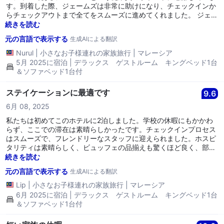
す。到着した際、ジェームズは非常に助けになり、チェックインか
らチェックアウトまで全てをスムーズに進めてくれました。 ジェー
ムズは、ゲストとしての私のリクエストに対して素晴らしい対応を
続きを読む
してくれました。私は夫、子供、姪の誕生日を祝うための簡単な飾
元の言語で表示する
生成AIによる翻訳
り付けをお願いしました。ジェームズはケーキ、風船、そして誕生
日の飾り付けを手配してくれました。美しく飾られた部屋に私たち
Nurul
|
小さなお子様連れの家族旅行
|
マレーシア
は歓喜し、本当に大切にされていると感じました。 ジェームズの優
5月 2025に宿泊 | デラックス ゲストルーム キングベッド1台
しさは、私たちの家族にとって常に思い出に残り、大切にされるで
＆ソファベッド1台付
しょう。彼は礼儀正しく、心優しい人です。私たちは、家族の滞在
をこんなに楽にしてくれたジェームズに、豊かな恵みがあることを
ステイケーションに最適です
9.6
祈っています。 さらに、ホテル自体も素晴らしく、特に子供たちが
大いに楽しんだ大きなウォーターパークがありました。食べ物も美
6月 08, 2025
味しく、子供たちは特に無料のアイスクリームを受け取ることがで
私たちは初めてこのホテルに2泊しました。学校の休暇にもかかわ
きて大喜びでした。また必ずここに戻ってきます！
らず、ここでの滞在は素晴らしかったです。チェックインプロセス
はスムーズで、フレンドリーなスタッフに迎えられました。ホスピ
タリティは素晴らしく、ビュッフェの品揃えも驚くほど良く、部屋
も清潔でした。駐車スペースは十分ですが、ホテルのゲストとし
続きを読む
て、地下駐車場での駐車に対して1日RM10の定額料金が課金され、
元の言語で表示する
生成AIによる翻訳
正直この措置は気に入っていません。
Lip
|
小さなお子様連れの家族旅行
|
マレーシア
6月 2025に宿泊 | デラックス ゲストルーム キングベッド1台
＆ソファベッド1台付