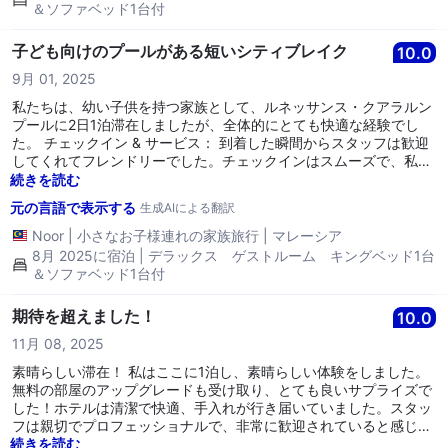
＆ソファベッド1台付
子ども向けのプールがある短いシティブレイク
10.0
9月 01, 2025
私たちは、幼い子供を持つ家族として、ルネッサンス・クアラルン
プールに2日1泊滞在しましたが、全体的にとても快適な経験でし
た。 チェックイン & サービス： 到着した瞬間からスタッフは歓迎
してくれてフレンドリーでした。チェックインはスムーズで、私た
ちのリクエストにも注意を払ってくれました。 部屋： 私たちの部
続きを読む
屋は家族滞在には広々としていて快適でした。子供たちは十分なス
元の言語で表示する
生成AIによる翻訳
ペースで動き回ることを楽しみ、窓からのメナラKLの眺めも素晴ら
しいボーナスでした。 施設： 子供たちにとってのハイライトは、
Noor
|
小さなお子様連れの家族旅行
|
マレーシア
間違いなくプールでした – 大きくて家族向けです。ただし、ピーク
8月 2025に宿泊 | デラックス ゲストルーム キングベッド1台
シーズン中は待機エリアが本当に混雑することがあります。マレー
＆ソファベッド1台付
シアにとっては長い週末だったので、全く理解できます。また、ホ
テルには親がリラックスできる素晴らしい施設もあり、設備の整っ
期待を超えました！
10.0
たジムや良いダイニングオプションがあります。 食事： 朝食は地
元料理と国際的な料理の両方が多様にありました。テーブルの数が
11月 08, 2025
限られていたため、列はかなり長かったものの、スタッフはみんな
素晴らしい滞在！ 私はここに1泊し、素晴らしい体験をしました。
が座ることができるように本当に助けてくれました。子供たちは選
無料の部屋のアップグレードも受け取り、とても良いサプライズで
択肢に満足し、私たちは新鮮なフルーツ（地元のオプションもあ
した！ホテルは清潔で快適、手入れが行き届いていました。スタッ
り）やペイストリーを評価しました。 場所： 市の中心部に位置し
フは親切でプロフェッショナルで、非常に歓迎されていると感じま
ており、クアラルンプールでの観光や買い物が非常に便利でした。
した。全体的に素晴らしい滞在で、良いサービスと快適さを求める
続きを読む