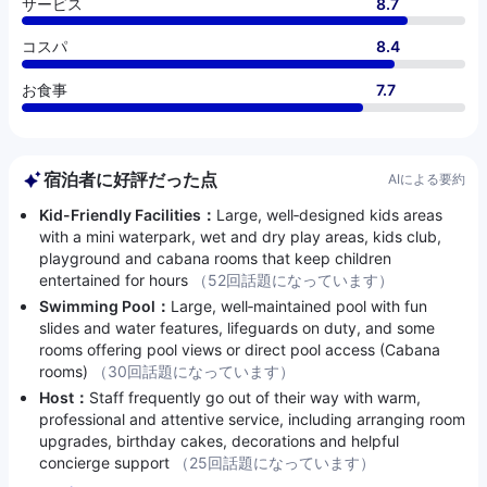
サービス
8.7
コスパ
8.4
お食事
7.7
宿泊者に好評だった点
AIによる要約
Kid-Friendly Facilities：
Large, well‑designed kids areas
with a mini waterpark, wet and dry play areas, kids club,
playground and cabana rooms that keep children
entertained for hours
（52回話題になっています）
Swimming Pool：
Large, well‑maintained pool with fun
slides and water features, lifeguards on duty, and some
rooms offering pool views or direct pool access (Cabana
rooms)
（30回話題になっています）
Host：
Staff frequently go out of their way with warm,
professional and attentive service, including arranging room
upgrades, birthday cakes, decorations and helpful
concierge support
（25回話題になっています）