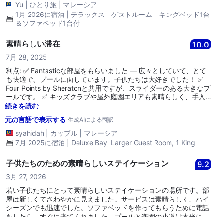
Yu
|
ひとり旅
|
マレーシア
1月 2026に宿泊 | デラックス ゲストルーム キングベッド1台
＆ソファベッド1台付
素晴らしい滞在
10.0
7月 28, 2025
利点: ✅ Fantasticな部屋をもらいました — 広々としていて、とて
も快適で、プールに面しています。子供たちは大好きでした！ ✅
Four Points by Sheratonと共用ですが、スライダーのある大きなプ
ールです。 ✅ キッズクラブや屋外庭園エリアも素晴らしく、手入
れが行き届いていました。 ✅ 朝食はバラエティ豊かで、すべてが
続きを読む
美味しかったです。 欠点: ❌ チェックインが少し遅かったです。午
元の言語で表示する
生成AIによる翻訳
後3時に到着しましたが、部屋には午後4時ごろにしか入れませんで
した。 総合的に: もし少し予算に余裕があるなら、このホテルは特
syahidah
|
カップル
|
マレーシア
に小さな子供がいる家族にとって、楽しくリラックスした家族旅行
7月 2025に宿泊 | Deluxe Bay, Larger Guest Room, 1 King
に挑戦する価値があります。
子供たちのための素晴らしいステイケーション
9.2
3月 27, 2026
若い子供たちにとって素晴らしいステイケーションの場所です。部
屋は新しくてさわやかに見えました。サービスは素晴らしく、ハイ
シーズンでも迅速でした。ソファベッドを作ってもらうために電話
をしたら、すぐに来てくれました。プールと楽園の小道は本当に楽