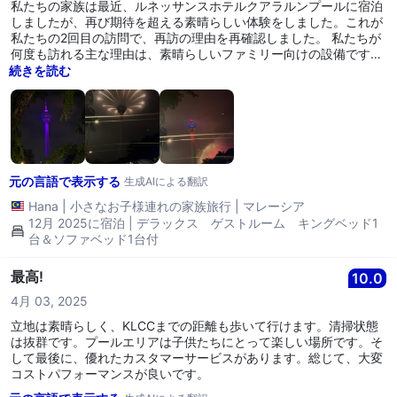
私たちの家族は最近、ルネッサンスホテルクアラルンプールに宿泊
しましたが、再び期待を超える素晴らしい体験をしました。これが
私たちの2回目の訪問で、再訪の理由を再確認しました。 私たちが
何度も訪れる主な理由は、素晴らしいファミリー向けの設備です。
広いプールからキッズクラブ、屋外遊び場まで、すべてが家族や大
続きを読む
人数に配慮して設計されています。エリアは広く、手入れが行き届
いており、決して狭く感じることがないため、子供たちは自由に楽
しく遊ぶことができます。子供たちは常に楽しませられ、滞在中に
大いに楽しんでいたため、私たち親にとっても特にリラックスでき
ました。 もう一つのハイライトは、スタッフです。すべてのやり取
りが心からの温かさ、プロフェッショナリズム、そして親しみで迎
元の言語で表示する
えられました。スタッフは常にゲストが歓迎され、快適に過ごせる
生成AIによる翻訳
ように最大限の努力をしており、これが全体的な体験を本当に向上
Hana
|
小さなお子様連れの家族旅行
|
マレーシア
させています。 ホテルの立地も大きな利点です。私たちは新年の滞
12月 2025に宿泊 | デラックス ゲストルーム キングベッド1
在のためにルネッサンスKLを具体的に選んだのは、KLタワーの近
台＆ソファベッド1台付
くにあるためで、花火を楽しむのに最適な場所でした。交通や混雑
を心配することなく新年を祝うことができるというのは大きな特典
最高!
10.0
でした。 全体的に、私たちは滞在に非常に満足しており、ルネッサ
ンスホテルクアラルンプールが提供する快適さ、サービス、そして
4月 03, 2025
ファミリー向けの雰囲気に心から感謝しています。今後またの訪問
を楽しみにしており、小さな子供を持つ家族にこのホテルを強くお
立地は素晴らしく、KLCCまでの距離も歩いて行けます。清掃状態
勧めします。
は抜群です。プールエリアは子供たちにとって楽しい場所です。そ
して最後に、優れたカスタマーサービスがあります。総じて、大変
コストパフォーマンスが良いです。