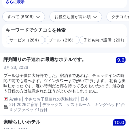
さらに表示
すべて (6306)
お役立ち度が高い順
クチコミ全
キーワードでクチコミを検索
サービス（264）
プール（216）
子ども向け設備（201）
評判通りの子連れに最適なホテルです。
9.6
3月 23, 2026
プールは子供に大好評でした。宿泊者であれば、チェックインの時
間の前でも遊べます。ツインタワーまで歩いて行けます。 朝食も美
味しかったです。遅い時間だと席を待ってる方もいたので、混み合
う日程の方は注意されたほうがよいかもしれません。
Ayaka
|
小さなお子様連れの家族旅行
|
日本
2月 2026に宿泊 | デラックス ゲストルーム キングベッド1台
＆ソファベッド1台付
素晴らしいホテル
10.0