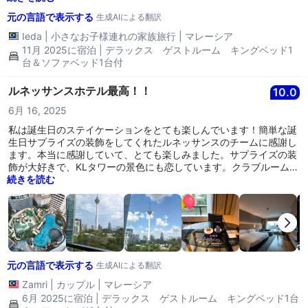
通りを越えるとモノレールに簡単に乗ることができます。 全体的
人にはこのホテルを強くお勧めします。
に： 快適で家族に優しい滞在でした。子供との短い市内休暇には完
元の言語で表示する
生成AIによる翻訳
璧です。別の家族旅行のために戻ってくることを考えることは間違
Ieda
|
小さなお子様連れの家族旅行
|
マレーシア
いありません。
11月 2025に宿泊 | デラックス ゲストルーム キングベッド1
台＆ソファベッド1台付
ルネッサンスホテル最高！！
10.0
6月 16, 2025
私は誕生日のステイケーションをとても楽しんでいます！簡単な誕
生日サプライズの装飾をしてくれたルネッサンスのチームに感謝し
ます。本当に感謝していて、とても楽しみました。サプライズの装
飾が大好きで、KLタワーの景色にも恋しています。クラブルームに
無料でアップグレードしてくれて、本当にありがとうございます！
続きを読む
皆さんは素晴らしいです！🤍🤍 追記：レセプションに2回電話して
水ボトルの補充をお願いしたのですが、チェックアウトまで届きま
せんでした。😔
元の言語で表示する
生成AIによる翻訳
Zamri
|
カップル
|
マレーシア
6月 2025に宿泊 | デラックス ゲストルーム キングベッド1台