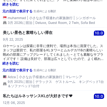
しかったです。しかし、座る場所や物を置く場所が見つかりません
続きを読む
でした。将来的にはホテルがもっと座席やベンチを追加すべきかも
元の言語で表示する
生成AIによる翻訳
しれません。朝食ビュッフェは選択肢が豊富でした。全体的にこの
場所が大好きで、すぐに戻ってくるつもりです。
muhammad
|
小さなお子様連れの家族旅行
|
シンガポール
3月 2026に宿泊 | Deluxe, Guest Room, 2 Twin, Sofa Bed
美しい景色と素晴らしい滞在
10.0
9月 22, 2025
ロケーションは探索に非常に便利で、場所は本当に清潔でした。ス
タッフは親切で、私の部屋をKLタワーとムルデカ118の素晴らしい
眺めの部屋にアップグレードしてくれました – とても素敵なサプラ
イズです！ 設備は良好で、部屋は広々としていたので、よく眠れま
した。しかし、駐車は少し手間がかかることがあります。プールは
続きを読む
かなり混雑していましたが、マレーシアデーの休日のためだと思い
元の言語で表示する
生成AIによる翻訳
ますが、子供はとても楽しんでいたので、全体としては滞在に満足
でした。
Adza
|
小さなお子様連れの家族旅行
|
マレーシア
9月 2025に宿泊 | デラックス ゲストルーム キングベッド1台
＆ソファベッド1台付
私たちはルネッサンスKLが大好きです❤️
10.0
12月 06, 2025