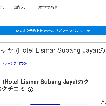
ポン
国内ツアー
おすすめ特集
約をし、宿泊を終えたゲストから提供されています。実際の経験に基づ
いますぐ予約 ▶▶ ホテル リズマー スバン ジャヤ
otel Lismar Subang Jaya)の
, マレーシア, 47500
el Lismar Subang Jaya)のク
のクチコミ
ク