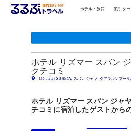
ホテル・旅館
割引クー
るるぶトラベルに掲載されているクチコミは実際に予
tooltip
施設の状態/清潔さスコア 5点満点中2.8点
施設・設備スコア 5点満点中2.6点
ロケーションスコア 5点満点中3.4点
サービススコア 5点満点中3.1点
コスパスコア 5点満点中3.2点
ホテル リズマー スバン ジャヤ (H
クチコミ
129 Jalan SS15/5A, スバン ジャヤ, クアラルンプール
ホテル リズマー スバン ジャヤ (Hot
チコミに宿泊したゲストから