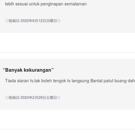
lebih sesuai untuk penginapan semalaman
◇投稿日 2022年6月12日日曜日◇
“
Banyak kekurangan
”
Tiada siaran tv,tak boleh tengok tv langsung Bantal patut buang 
◇投稿日 2020年2月29日土曜日◇