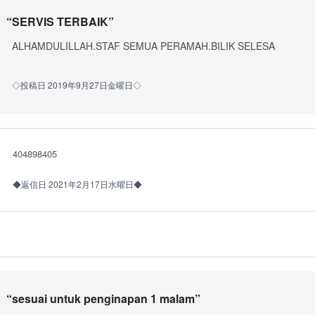
“
SERVIS TERBAIK
”
ALHAMDULILLAH.STAF SEMUA PERAMAH.BILIK SELESA
◇投稿日 2019年9月27日金曜日◇
404898405
◆返信日 2021年2月17日水曜日◆
“
sesuai untuk penginapan 1 malam
”