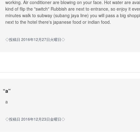
working. Air conditioner are blowing on your face. Hot water are avai
kind of flip the "switch" Rubbish are next to entrance, so enjoy it e
minutes walk to subway (subang jaya line) you will pass a big shopp
next to the hotel there's japanese food or indian food.
◇投稿日 2016年12月27日火曜日◇
“
a
”
a
◇投稿日 2016年12月23日金曜日◇