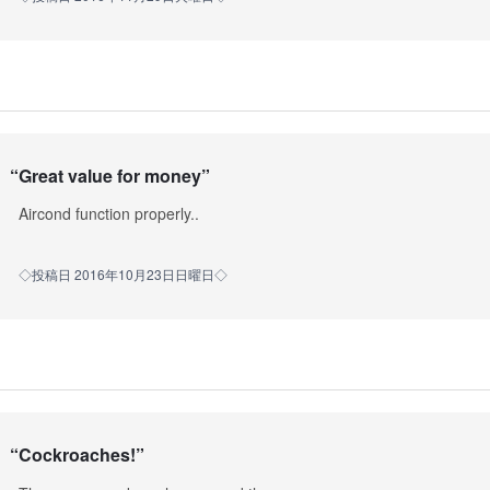
“
Great value for money
”
Aircond function properly..
◇投稿日 2016年10月23日日曜日◇
“
Cockroaches!
”