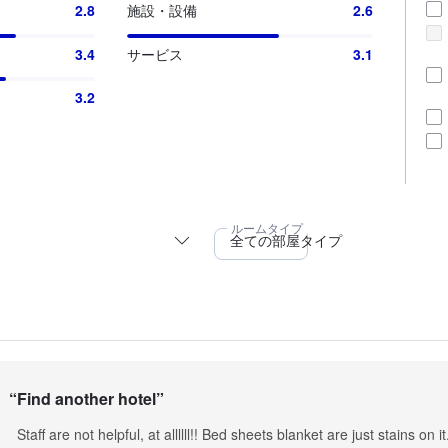
2.8
施設・設備
2.6
3.4
サービス
3.1
3.2
“
Find another hotel
”
Staff are not helpful, at allllll!! Bed sheets blanket are just stains on i