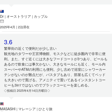
Dr
オーストラリア
カップル
|
|
2025年4月 | 2泊滞在
3.6
繁華街の近くで便利だが少し古い
観光地のタワーや王宮博物館、モスクなどに徒歩圏内で非常に便
利。また、すぐ近くには大きなフードコートが3つあり、ビールも
あるので飲食には事欠かない。大きなモールにも近く、モール内
スーパーやATMの利用にも便利。少し古めで浴室にシャワーカー
テンがないのが難点だが、バスタブもあり、部屋も広くてベッド
も大きいので寛げる。アメニティで置いてあるインスタントコー
ヒーも3in1ではないのでブラックコーヒーを楽しめる。
◇投稿日 2025年4月14日月曜日◇
MASASHI
マレーシア
ひとり旅
|
|