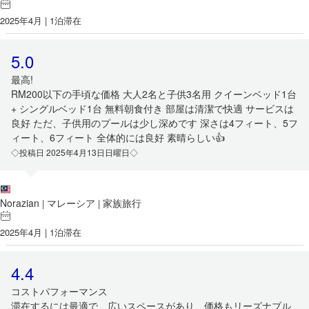
2025年4月 | 1泊滞在
5.0
最高!
RM200以下の手頃な価格 大人2名と子供3名用 クイーンベッド1台
+ シングルベッド1台 無料朝食付き 部屋は清潔で快適 サービスは
良好 ただ、子供用のプールは少し深めです 深さは4フィート、5フ
ィート、6フィート 全体的には良好 素晴らしい👍
◇投稿日 2025年4月13日日曜日◇
Norazian
マレーシア
家族旅行
|
|
2025年4月 | 1泊滞在
4.4
コストパフォーマンス
滞在するには最適で、広いスペースがあり、価格もリーズナブル