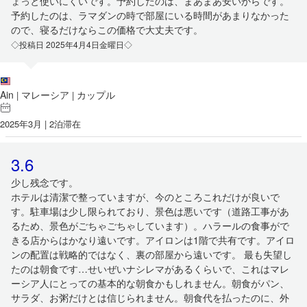
ょっと使いにくいです。予約したのは、まあまあ安いからです。
予約したのは、ラマダンの時で部屋にいる時間があまりなかった
ので、寝るだけならこの価格で大丈夫です。
◇投稿日 2025年4月4日金曜日◇
Ain
マレーシア
カップル
|
|
2025年3月 | 2泊滞在
3.6
少し残念です。
ホテルは清潔で整っていますが、今のところこれだけが良いで
す。駐車場は少し限られており、景色は悪いです（道路工事があ
るため、景色がごちゃごちゃしています）。ハラールの食事がで
きる店からはかなり遠いです。アイロンは1階で共有です。アイロ
ンの配置は戦略的ではなく、裏の部屋から遠いです。 最も失望し
たのは朝食です…せいぜいナシレマがあるくらいで、これはマレ
ーシア人にとっての基本的な朝食かもしれません。朝食がパン、
サラダ、お粥だけとは信じられません。朝食代を払ったのに、外