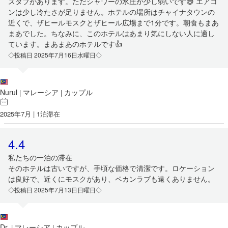
スタブがあります。ただシャワーの水圧が少し弱いです😅 エアコ
ンは少し冷たさが足りません。ホテルの場所はチャイナタウンの
近くで、ザヒールモスクとザヒール広場まで1分です。朝食もまあ
まあでした。ちなみに、このホテルはあまり気にしない人に適し
ています。まあまあのホテルです👍
◇投稿日 2025年7月16日水曜日◇
Nurul
マレーシア
カップル
|
|
2025年7月 | 1泊滞在
4.4
私たちの一泊の滞在
そのホテルは古いですが、手頃な価格で清潔です。ロケーション
は良好で、近くにモスクがあり、ペカンラブも遠くありません。
◇投稿日 2025年7月13日日曜日◇
Dr.
マレーシア
カップル
|
|