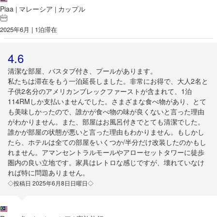
Piaa
マレーシア
カップル
|
|
2025年6月 | 1泊滞在
4.6
清潔な部屋、バスタブ付き、プールがあります。
私たちは滞在をもう一泊延長しました。非常にお得で、大人2名と
子供2名分のアメリカンブレックファーストが含まれて、1泊
114RMしか支払いませんでした。さまざまな食べ物があり、とて
も美味しかったので、誰かが食べ物の味が良くないと言った理由
がわかりません。また、部屋はお風呂付きでとても清潔でした。
誰かが部屋の状態が悪いと言った理由もわかりません。もしかし
たら、ホテルは全ての部屋をいくつか/半分だけ改装したのかもし
れません。アマンセントラルモールやアローセットタワーに徒歩
圏内の良い立地です。家具はレトロな感じですが、壊れていなけ
れば特に問題ありません。
◇投稿日 2025年6月8日日曜日◇