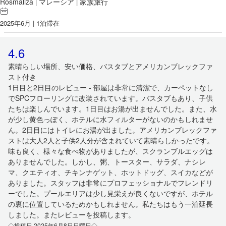
Rosmaliza
マレーシア
家族旅行
|
|
2025年6月 | 1泊滞在
4.6
素晴らしい場所、安い価格、バスタブとアメリカンブレックファ
スト付き
1日目と2日目のレビュー - 部屋は非常に清潔で、カーペットなし
でSPCフローリングに改装されています。バスタブもあり、子供
たちは楽しんでいます。1日目はお湯が出ませんでした。また、水
が少し黄色っぽく、ホテルに水フィルターがないのかもしれませ
ん。2日目にはトイレにお湯が出ました。アメリカンブレックファ
ストは大人2人と子供2人分が含まれていて素晴らしかったです。
味も良く、様々な食べ物がありましたが、スクランブルエッグは
ありませんでした。しかし、粥、トースター、サラダ、ナシレ
マ、クエティオ、チキンナゲット、ホットドッグ、スイカなどが
ありました。スタッフは非常にプロフェッショナルでフレンドリ
ーでした。プールエリアは少し見栄えが良くないですが、ホテル
の裏に位置しているためかもしれません。私たちはもう一泊延長
しました。またレビューを投稿します。
◇投稿日 2025年6月8日日曜日◇