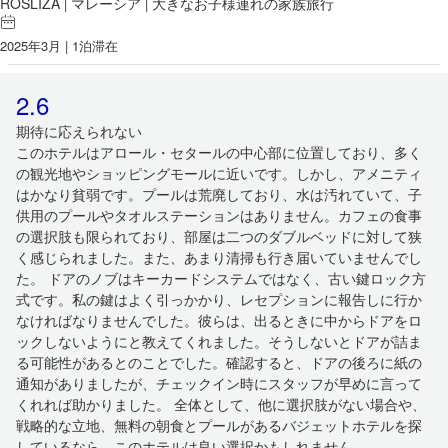
ROSLIZA
マレーシア
大きなお子様連れの家族旅行
|
|
2025年3月 | 1泊滞在
2.6
期待に応えられない
このホテルはアロール・セタールの中心部に位置しており、多く
の観光地やショッピングモールに近いです。しかし、アメニティ
はかなり貧弱です。プールは荒廃しており、水は汚れていて、子
供用のプールやタオルステーションはありません。カフェの食事
の選択肢も限られており、部屋は二つのダブルベッドに対して狭
く感じられました。また、あまり清掃も行き届いていませんでし
た。 ドアのノブはキーカードシステムではなく、古い鍵ロック方
式です。私の鍵はよく引っかかり、レセプションに報告しに行か
なければなりませんでした。彼らは、出るときに中からドアをロ
ックしないようにと教えてくれました。そうしないとドアが詰ま
る可能性があるとのことでした。確認すると、ドアの後ろに紙の
通知がありましたが、チェックイン時にスタッフが早めに言って
くれれば助かりました。 全体として、他に選択肢がない場合や、
戦略的な立地、無料の朝食とプールがあるバジェットホテルを探
しているなら、このホテルは良い選択かもしれません。