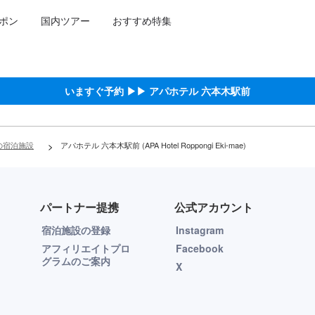
ポン
国内ツアー
おすすめ特集
いますぐ予約 ▶▶ アパホテル 六本木駅前
の宿泊施設
>
アパホテル 六本木駅前 (APA Hotel Roppongi Eki-mae)
パートナー提携
公式アカウント
宿泊施設の登録
Instagram
アフィリエイトプロ
Facebook
グラムのご案内
X