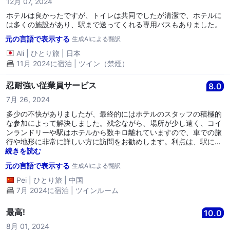
12月 07, 2024
ホテルは良かったですが、トイレは共同でしたが清潔で、ホテルに
は多くの施設があり、駅まで送ってくれる専用バスもありました。
元の言語で表示する
生成AIによる翻訳
Ali
|
ひとり旅
|
日本
11月 2024に宿泊 | ツイン（禁煙）
忍耐強い従業員サービス
8.0
7月 26, 2024
多少の不快がありましたが、最終的にはホテルのスタッフの積極的
な参加によって解決しました。残念ながら、場所が少し遠く、コイ
ンランドリーや駅はホテルから数キロ離れていますので、車での旅
行や地形に非常に詳しい方に訪問をお勧めします。利点は、駅に近
くないため、毎晩列車の音がしないことです。奈良方面では毎晩
続きを読む
10％の温泉税がかかります。ホテルのシャトルバスは時々遅れるこ
元の言語で表示する
生成AIによる翻訳
とがありますが、辛抱強く待てば大丈夫です。運転手の車の中の音
楽はクールで、ホテルの部屋はとても広く、スペースも十分です。
Pei
|
ひとり旅
|
中国
ホテルのスタッフは外来客の対応に慣れており、その処理は非常に
7月 2024に宿泊 | ツインルーム
優れています。和式の伝統的な大部屋が好きな家族には宿泊をお勧
めできます。
最高!
10.0
8月 01, 2024