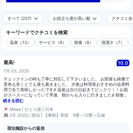
すべて (237)
お役立ち度が高い順
クチコミ全件 
キーワードでクチコミを検索
温泉（13）
サービス（9）
朝食（8）
清潔さ（7）
最高!
10.0
7月 03, 2025
チェックインの時も丁寧に対応して下さいました。 お部屋も綺麗で
景色も良くとても落ち着きました。 夕食は料理長おすすめの会席料
理で全て美味しかったです♪ 温泉は次の日起きてビックリ！！お肌
がスベスベになっていて早速、朝からも入りに行きました♪ 朝食は
バイキングでしたが、食べた物全て美味しくていっぱい食べてしま
続きを読む
い食べ過ぎました♪ とても満足でした。また行きたいと思っていま
Misae
|
ひとり旅
|
日本
す♪
2月 2025に宿泊 | 【東館】和室 9畳～10畳＋広縁
宿泊施設からの返信