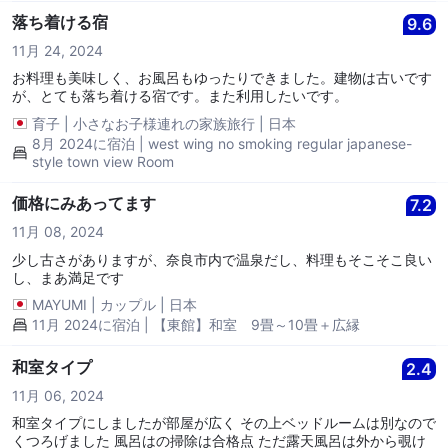
落ち着ける宿
9.6
11月 24, 2024
お料理も美味しく、お風呂もゆったりできました。建物は古いです
が、とても落ち着ける宿です。また利用したいです。
育子
|
小さなお子様連れの家族旅行
|
日本
8月 2024に宿泊 | west wing no smoking regular japanese-
style town view Room
価格にみあってます
7.2
11月 08, 2024
少し古さがありますが、奈良市内で温泉だし、料理もそこそこ良い
し、まあ満足です
MAYUMI
|
カップル
|
日本
11月 2024に宿泊 | 【東館】和室 9畳～10畳＋広縁
和室タイプ
2.4
11月 06, 2024
和室タイプにしましたが部屋が広く その上ベッドルームは別なので
くつろげました 風呂はの掃除は合格点 ただ露天風呂は外から覗け