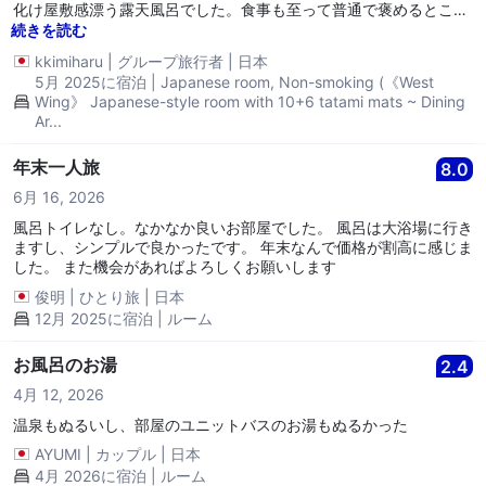
化け屋敷感漂う露天風呂でした。食事も至って普通で褒めるとこが
ない。食事会場も狭くて朝のバイキング朝食は、全然落ち着かな
続きを読む
い。
kkimiharu
|
グループ旅行者
|
日本
5月 2025に宿泊 | Japanese room, Non-smoking (《West
Wing》 Japanese-style room with 10+6 tatami mats ~ Dining
Ar...
年末一人旅
8.0
6月 16, 2026
風呂トイレなし。なかなか良いお部屋でした。 風呂は大浴場に行き
ますし、シンプルで良かったです。 年末なんで価格が割高に感じま
した。 また機会があればよろしくお願いします
俊明
|
ひとり旅
|
日本
12月 2025に宿泊 | ルーム
お風呂のお湯
2.4
4月 12, 2026
温泉もぬるいし、部屋のユニットバスのお湯もぬるかった
AYUMI
|
カップル
|
日本
4月 2026に宿泊 | ルーム