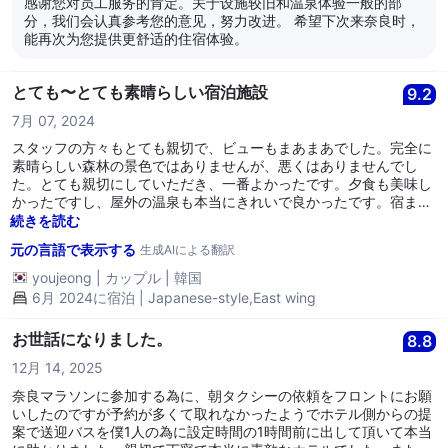
感谢您对员工服务的肯定。关于设施较旧和温泉体验一般的部
分，我们会认真参考您的意见，努力改进。 希望下次来奈良时，
能再次为您提供更舒适的住宿体验。
とても〜とても素晴らしい宿泊施設
9.2
7月 07, 2024
スタッフの方々もとても親切で、ビューもまあまあでした。完全に
素晴らしい森林の景色ではありませんが、悪くはありませんでし
た。とても親切にしていただき、一番よかったです。夕食も美味し
かったですし、屋外の温泉も本当にきれいで良かったです。宿まで
行くのに公共交通機関は大変で、自家用車やレンタカー、またはタ
続きを読む
クシーが一番良さそうです。でも駅から宿までのバスがあるので、
元の言語で表示する
生成AIによる翻訳
それを利用すれば便利だと思います。不便はなくて良かったです。
次回もまた来たいです。このホテルが一番良い思い出になりまし
youjeong
|
カップル
|
韓国
た。朝食も美味しかったですし、もう少し長く滞在したいと思うほ
6月 2024に宿泊 | Japanese-style,East wing
どでした。また来ます。ありがとうございます。
お世話になりました。
8.8
12月 14, 2025
奈良マラソンに参加する為に、朝タクシーの依頼をフロントにお願
いしたのですが予約が多くて取れなかったようでホテル側からの提
案で送迎バスを僕1人の為に設定時間の1時間前に出して頂いて本当