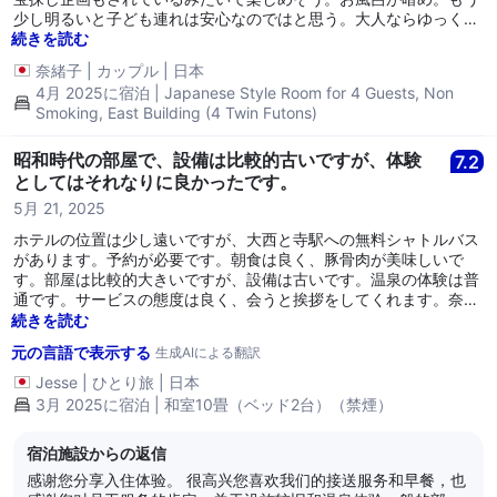
少し明るいと子ども連れは安心なのではと思う。大人ならゆっくり
入れる。
続きを読む
奈緒子
|
カップル
|
日本
4月 2025に宿泊 | Japanese Style Room for 4 Guests, Non
Smoking, East Building (4 Twin Futons)
昭和時代の部屋で、設備は比較的古いですが、体験
7.2
としてはそれなりに良かったです。
5月 21, 2025
ホテルの位置は少し遠いですが、大西と寺駅への無料シャトルバス
があります。予約が必要です。朝食は良く、豚骨肉が美味しいで
す。部屋は比較的大きいですが、設備は古いです。温泉の体験は普
通です。サービスの態度は良く、会うと挨拶をしてくれます。奈良
に行くのに適しており、比較的ゆったりとした一晩の体験におすす
続きを読む
めです。
元の言語で表示する
生成AIによる翻訳
Jesse
|
ひとり旅
|
日本
3月 2025に宿泊 | 和室10畳（ベッド2台）（禁煙）
宿泊施設からの返信
感谢您分享入住体验。 很高兴您喜欢我们的接送服务和早餐，也