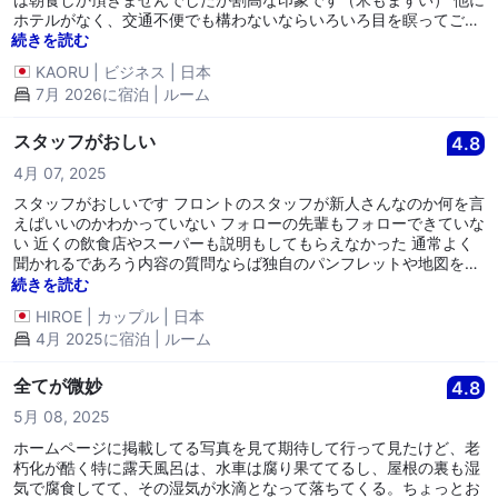
ホテルがなく、交通不便でも構わないならいろいろ目を瞑ってご利
用ください。 二度と使いません。
続きを読む
KAORU
|
ビジネス
|
日本
7月 2026に宿泊 | ルーム
スタッフがおしい
4.8
4月 07, 2025
スタッフがおしいです フロントのスタッフが新人さんなのか何を言
えばいいのかわかっていない フォローの先輩もフォローできていな
い 近くの飲食店やスーパーも説明もしてもらえなかった 通常よく
聞かれるであろう内容の質問ならば独自のパンフレットや地図を用
意して説明したり近くにないのならばタクシーの手配を申し出てく
続きを読む
れるなど方法あると思いますがそれもなく不親切 朝食のスタッフさ
HIROE
|
カップル
|
日本
んも案内があたふたしていて全体的にスタッフさんの段取りが悪い
4月 2025に宿泊 | ルーム
部屋にトイレ、洗面所が無いのはそういうプランだからよいのだけ
ど共同トイレが男女合わせて１つしかないのはつらい せめて２つは
欲しいと思います
全てが微妙
4.8
5月 08, 2025
ホームページに掲載してる写真を見て期待して行って見たけど、老
朽化が酷く特に露天風呂は、水車は腐り果ててるし、屋根の裏も湿
気で腐食してて、その湿気が水滴となって落ちてくる。ちょっとお