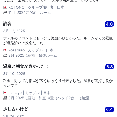
KOTONO
|
グループ旅行者
|
日本
11月 2024に宿泊 | ルーム
許容
4.0
3月 12, 2025
ホテルのフロントはもう少し笑顔が欲しかった。ルームからの景観
が道路沿いで残念だった。
kozaburo
|
カップル
|
日本
3月 2025に宿泊 | 禁煙ルーム
温泉と朝食が良かった！
6.8
3月 10, 2025
料金に対してお部屋が広くゆっくり出来ました。温泉が気持ち良か
ったです
masayo
|
カップル
|
日本
3月 2025に宿泊 | 和室10畳（ベッド2台）（禁煙）
少し古いけど
6.4
2月 24, 2025