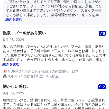
ご宿泊いただき、そしてとても丁寧で温かい口コミをありがと
うございます。 チェックイン時の対応からお部屋、景色、そし
てお食事や温泉までご満足いただけたとのこと、スタッフ一同
とても嬉しく拝読しました。 会席料理や朝食バイキングを楽し
んでいただけたこと、さらに温泉でお肌がスベスベになったと
続きを読む
いうお声は、私たちにとって何よりの励みです。朝から再び温
泉に入っていただけたというのも嬉しいポイントです。 「また
行きたい」と言っていただけることが本当に光栄です。 次回も
温泉 プールがあり安い
7.6
心地よい時間をお過ごしいただけるよう、スタッフ一同お待ち
8月 08, 2024
しております。 奈良パークホテル
古いので若干ホラーなかんじがしましたが、プール、温泉、夏祭り
あり、朝食付き、子供料金無料で三人で、14000とお得に泊まれま
した 夜中ゴキブリが出て職員さんが殺してくれ対応も良かったです
平城京に近く、色々行けます 余り金に余裕はないが夏の思い出を作
りたい、ときにおすすめです
続きを読む
NORIKO
|
大きなお子様連れの家族旅行
|
日本
8月 2024に宿泊 | 和室 4人部屋
懐かしい感じ。
9.2
4月 06, 2025
建物は古いけど、清潔にされている。和室に低いベッドが設置され
てて、普段はベッド派にとっては良く眠れた。子ども向きの縁日や
宝探し企画もされているみたいで楽しめそう。お風呂が暗め。もう