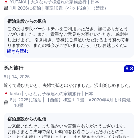
YUTAKA
|
大きなお子様連れの家族旅行
|
日本
1月 2026に宿泊 | 和室10畳（ベッド2台）（禁煙）
宿泊施設からの返信
この度は奈良パークホテルをご利用いただき、誠にありがとう
ございました。また、貴重なご意見をお寄せいただき、感謝申
し上げます。 引き続き、皆様にご満足いただけるよう努めて参
りますので、またの機会がございましたら、ぜひお越しくださ
いませ。 奈良パークホテル
続きを読む
孫と旅行
8.8
8月 14, 2025
近くで遊びたいと、夫婦で孫と出かけました。沢山楽しめました。
keiko
|
小さなお子様連れの家族旅行
|
日本
8月 2025に宿泊 | 【西館】和室１０畳 ※2020年4月より禁煙
｜10畳
宿泊施設からの返信
ご来館いただき、また温かいお言葉をありがとうございます。
お孫さまとご夫婦で楽しい時間をお過ごしいただけたとのこ
と、とても嬉しく拝読しました。 また皆さまでゆっくり遊びに