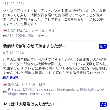
11月 12, 2024
ツインでアウトトイレ、アウトバスのお部屋で一泊しました。温泉
にゆっくり入り、清掃が行き届いたお部屋でくつろぐことが出来
て、満足して帰りました。これで料金（2名素泊まり）は11000円
ですので、お得です！
NORITSUGU
|
カップル
|
日本
11月 2024に宿泊 | ルーム
低価格で宿泊させて頂きましたが…
6.4
9月 13, 2024
仕事の出張で初めて利用させて頂きましたが… 冷蔵庫古いのか定期
的にヒーター部分から機械音が聞こえ、ユニットバス便座も誤作動
で開閉したり テレビは勝手に消えたりと不安な心境になり殆ど眠れ
ませんでした 部屋は綺麗にされて窓から見える景観は良かったで
す！
続きを読む
SAKAE
|
ひとり旅
|
日本
9月 2024に宿泊 | Single room, Non-smoking ([No bath/toilet]
Single room - No elevator)
やっぱり大浴場はありがたい！
7.2