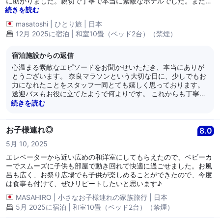
に助かりました。親切で丁寧で本当に素敵なホテルでした。また、
必ず利用させて頂きたいと思います。
続きを読む
masatoshi
|
ひとり旅
|
日本
12月 2025に宿泊 | 和室10畳（ベッド2台）（禁煙）
宿泊施設からの返信
心温まる素敵なエピソードをお聞かせいただき、本当にありが
とうございます。 奈良マラソンという大切な日に、少しでもお
力になれたことをスタッフ一同とても嬉しく思っております。
送迎バスもお役に立てたようで何よりです。 これからも丁寧で
気持ちの良いサービスをお届けできるよう努めてまいります。
続きを読む
またお会いできる日を心よりお待ちしております。 奈良パーク
ホテル
お子様連れ◎
8.0
5月 10, 2025
エレベーターから近い広めの和洋室にしてもらえたので、ベビーカ
ーでスムーズに子供も部屋で動き回れて快適に過ごせました。お風
呂も広く、お祭り広場でも子供が楽しめることができたので、今度
は食事も付けて、ぜひリピートしたいと思います♪
MASAHIRO
|
小さなお子様連れの家族旅行
|
日本
5月 2025に宿泊 | 和室10畳（ベッド2台）（禁煙）