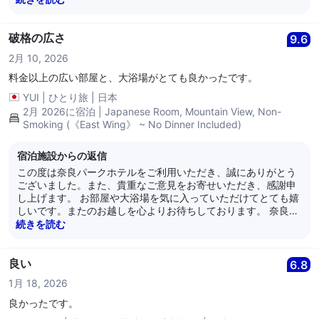
です。再度のご来館を心よりお待ちしております。 奈良パーク
ホテル
破格の広さ
9.6
2月 10, 2026
料金以上の広い部屋と、大浴場がとても良かったです。
YUI
|
ひとり旅
|
日本
2月 2026に宿泊 | Japanese Room, Mountain View, Non-
Smoking (《East Wing》 ~ No Dinner Included)
宿泊施設からの返信
この度は奈良パークホテルをご利用いただき、誠にありがとう
ございました。また、貴重なご意見をお寄せいただき、感謝申
し上げます。 お部屋や大浴場を気に入っていただけてとても嬉
しいです。またのお越しを心よりお待ちしております。 奈良パ
ークホテル
続きを読む
良い
6.8
1月 18, 2026
良かったです。