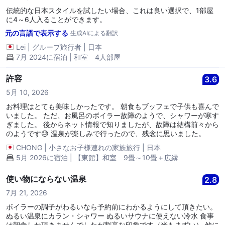
伝統的な日本スタイルを試したい場合、これは良い選択で、1部屋
に4～6人入ることができます。
元の言語で表示する
生成AIによる翻訳
Lei
|
グループ旅行者
|
日本
7月 2024に宿泊 | 和室 4人部屋
許容
3.6
5月 10, 2026
お料理はとても美味しかったです。 朝食もブッフェで子供も喜んで
いました。 ただ、お風呂のボイラー故障のようで、シャワーが寒す
ぎました。 後からネット情報で知りましたが、故障は結構前々から
のようです😓 温泉が楽しみで行ったので、残念に思いました。
CHONG
|
小さなお子様連れの家族旅行
|
日本
5月 2026に宿泊 | 【東館】和室 9畳～10畳＋広縁
使い物にならない温泉
2.8
7月 21, 2026
ボイラーの調子がわるいなら予約前にわかるようにして頂きたい。
ぬるい温泉にカラン・シャワー ぬるいサウナに使えない冷水 食事
は朝食しか頂きませんでしたが割高な印象です（米もまずい） 他に