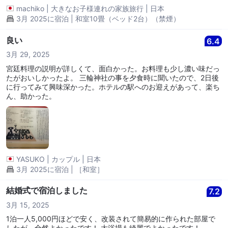
machiko
|
大きなお子様連れの家族旅行
|
日本
3月 2025に宿泊 | 和室10畳（ベッド2台）（禁煙）
良い
6.4
3月 29, 2025
宮廷料理の説明が詳しくて、面白かった。お料理も少し濃い味だっ
たがおいしかったよ。 三輪神社の事を夕食時に聞いたので、2日後
に行ってみて興味深かった。ホテルの駅へのお迎えがあって、楽ち
ん、助かった。
YASUKO
|
カップル
|
日本
3月 2025に宿泊 | ［和室］
結婚式で宿泊しました
7.2
3月 15, 2025
1泊一人5,000円ほどで安く、改装されて簡易的に作られた部屋で
したが、全然よかったです！ 大浴場も綺麗でよかったです！