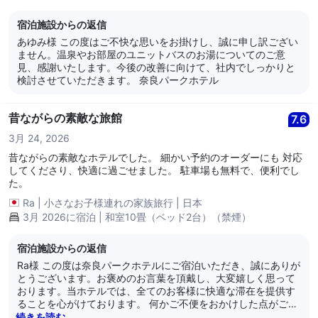
宿泊施設からの返信
あゆみ様 この度はご不快な思いをお掛けし、誠に申し訳ござい
ません。温泉やお部屋のユニットバスのお湯についてのご意
見、感謝いたします。今後の改善に向けて、社内でしっかりと
検討させていただきます。 奈良パークホテル
昔ながらの素敵な旅館
7.6
3月 24, 2026
昔ながらの素敵なホテルでした。 細かい予約のオーダーにも 対応
してくださり、快適に過ごせました。 駐車場も無料で、便利でし
た。
Ra
|
小さなお子様連れの家族旅行
|
日本
3月 2026に宿泊 | 和室10畳（ベッド2台）（禁煙）
宿泊施設からの返信
Ra様 この度は奈良パークホテルにご宿泊いただき、誠にありが
とうございます。お褒めのお言葉を頂戴し、大変嬉しく思って
おります。当ホテルでは、全てのお客様に快適な滞在を提供す
ることを心がけております。 何かご不便をおかけした点がござ
いましたら、次回のご利用時にぜひお知らせいただければ幸い
続きを読む