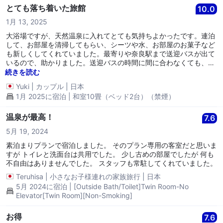
とても落ち着いた旅館
10.0
1月 13, 2025
大浴場ですが、天然温泉に入れてとても気持ちよかったです。連泊
して、お部屋を清掃してもらい、シーツや水、お部屋のお菓子など
も新しくしてくれていました。最寄りや奈良駅まで送迎バスが出て
いるので、助かりました。送迎バスの時間に間に合わなくても、最
寄りの駅からタクシーで1000円くらいで到着するので、夜遅くな
続きを読む
っても大丈夫でした。 とっても心地よく泊まることが出来ました！
Yuki
|
カップル
|
日本
1月 2025に宿泊 | 和室10畳（ベッド2台）（禁煙）
温泉が最高！
7.6
5月 19, 2024
素泊まりプランで宿泊しました。 そのプラン専用の客室だと思いま
すが トイレと洗面台は共用でした。 少し古めの部屋でしたが 何も
不自由はありませんでした。 スタッフも常駐してくれていました。
Teruhisa
|
小さなお子様連れの家族旅行
|
日本
5月 2024に宿泊 | [Outside Bath/Toilet]Twin Room-No
Elevator[Twin Room][Non-Smoking]
お得
7.6