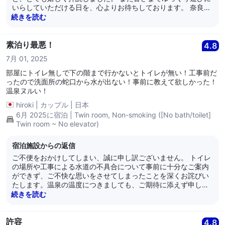
いらしていただける日を、心よりお待ちしております。 奈良パ
ークホテル
続きを読む
素泊り最悪！
4.8
7月 01, 2025
部屋にトイレ無しで下の階まで行かないとトイレが無い！工事前だ
ったので洗面所の蛇口から水が出ない！事前に教えて欲しかった！
温泉ヌルい！
hiroki
|
カップル
|
日本
6月 2025に宿泊 | Twin room, Non-smoking ([No bath/toilet]
Twin room ~ No elevator)
宿泊施設からの返信
ご不便をおかけしてしまい、誠に申し訳ございません。 トイレ
の場所や工事による水道の不具合について事前に十分なご案内
ができず、ご不快な思いをさせてしまったことを深くお詫びい
たします。温泉の温度につきましても、ご期待に添えず申し訳
ございません。 いただいたご意見は真摯に受け止め、設備面・
続きを読む
案内面ともに改善に努めてまいります。 貴重なご指摘をありが
とうございました。 奈良パークホテル
許容
4.8