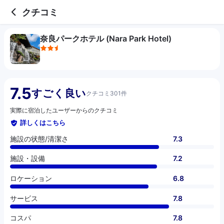
2.5 out of 5 stars
施設の状態/清潔さ
施設・設備
ロケーション
サービス
コスパ
クチコミ
奈良パークホテル (Nara Park Hotel)
7.5
すごく良い
クチコミ301件
実際に宿泊したユーザーからのクチコミ
詳しくはこちら
施設の状態/清潔さ
7.3
施設・設備
7.2
ロケーション
6.8
サービス
7.8
コスパ
7.8