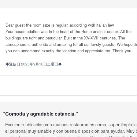
Dear guest the room size is regular, according with italian law.
Your accomodation was in the heart of the Rome ancient center. All the
buildings are tight and particular. Built in the XV-XVII centuries. The
atmosphere is authentic and amazing for all our lovely guests. We hope th
you can understand exactly the location and appreciate too. Thank you
◆返信日 2023年9月16日土曜日◆
“
Comoda y agradable estancia.
”
Excelente ubicación con muchos restaurantes cerca, super limpia l
el personal muy amable y con buena disposición para ayudar. Muy b