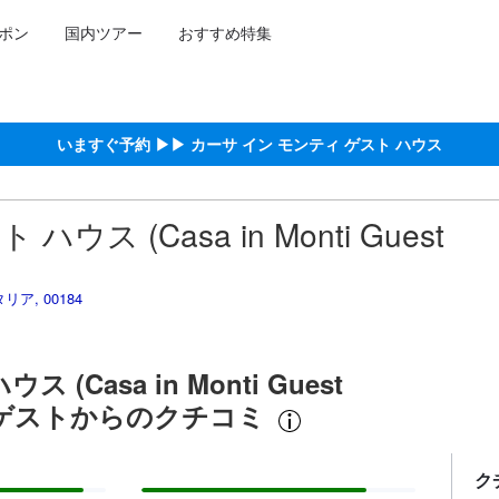
ポン
国内ツアー
おすすめ特集
泊施設に備わっていると予測される快適さや客室のレベルを示すもので
約をし、宿泊を終えたゲストから提供されています。実際の経験に基づ
る高スコア
ア
コア
いますぐ予約 ▶▶ カーサ イン モンティ ゲスト ハウス
ス (Casa in Monti Guest
イタリア, 00184
Casa in Monti Guest
たゲストからのクチコミ
ク