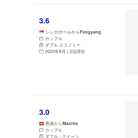
3.6
シンガポール
から
Fengyang
カップル
ダブル エコノミー
2023年8月 | 2泊滞在
3.0
香港
から
Marche
カップル
ダブル - クイーン