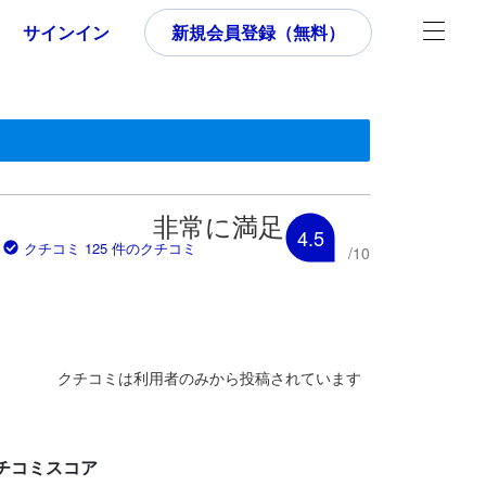
サインイン
新規会員登録（無料）
す。
いた内容であるため、これから宿泊選びをされるユーザーにとっても参
非常に満足
4.5
クチコミ 125 件のクチコミ
/
10
クチコミは利用者のみから投稿されています
チコミスコア