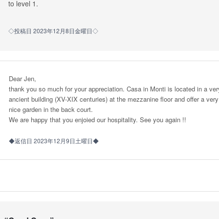
to level 1.
◇投稿日 2023年12月8日金曜日◇
Dear Jen,
thank you so much for your appreciation. Casa in Monti is located in a ver
ancient building (XV-XIX centuries) at the mezzanine floor and offer a very
nice garden in the back court.
We are happy that you enjoied our hospitality. See you again !!
◆返信日 2023年12月9日土曜日◆