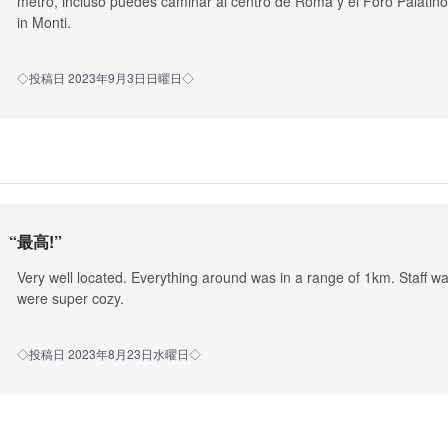
metro, incluso puedes caminar al centro de Roma y el Foro Palatin
in Monti.
◇投稿日 2023年9月3日日曜日◇
“
最高!
”
Very well located. Everything around was in a range of 1km. Staff wa
were super cozy.
◇投稿日 2023年8月23日水曜日◇