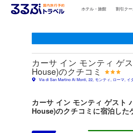
ホテル・旅館
割引クー
星評価は、提携サイトから受け取った情報であり、宿
るるぶトラベルに掲載されているクチコミは実際に予
tooltip
tooltip
施設の状態/清潔さスコア 5点満点中4.6点 ローマにおけ
施設・設備スコア 5点満点中4.1点 ローマにおける高スコ
ロケーションスコア 5点満点中4.6点 ローマにおける高ス
サービススコア 5点満点中4.6点 ローマにおける高スコア
コスパスコア 5点満点中4.4点 ローマにおける高スコア
カーサ イン モンティ ゲスト ハウ
House)のクチコミ
Via di San Martino Ai Monti, 22, モンティ, ローマ, 
カーサ イン モンティ ゲスト ハウス (
House)のクチコミに宿泊し