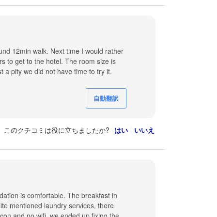
ound 12min walk. Next time I would rather
s to get to the hotel. The room size is
 a pity we did not have time to try it.
自動翻訳
このクチコミは役に立ちましたか?
はい
いいえ
ation is comfortable. The breakfast in
ite mentioned laundry services, there
rcon and no wifi, we ended up fixing the