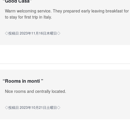
“
Good Casa
”
Warm welcoming service. They prepared early leaving breakfast for us.
to stay for first trip in Italy.
◇投稿日 2023年11月16日木曜日◇
“
Rooms in monti
”
Nice rooms and centrally located.
◇投稿日 2023年10月21日土曜日◇