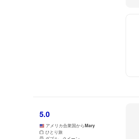
5.0
アメリカ合衆国
から
Mary
ひとり旅
ダブル - クイーン