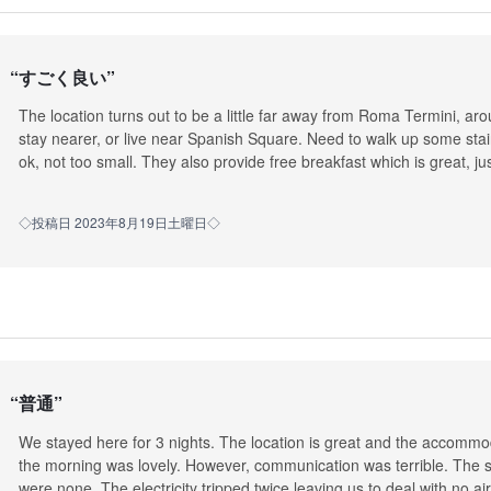
“
すごく良い
”
The location turns out to be a little far away from Roma Termini, ar
stay nearer, or live near Spanish Square. Need to walk up some stair
ok, not too small. They also provide free breakfast which is great, just
◇投稿日 2023年8月19日土曜日◇
“
普通
”
We stayed here for 3 nights. The location is great and the accommod
the morning was lovely. However, communication was terrible. The s
were none. The electricity tripped twice leaving us to deal with no ai