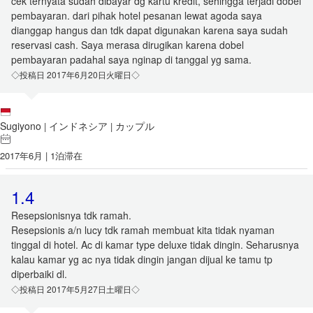
cek ternyata sudah dibayar dg kartu kredit, sehingga terjadi dobel
pembayaran. dari pihak hotel pesanan lewat agoda saya
dianggap hangus dan tdk dapat digunakan karena saya sudah
reservasi cash. Saya merasa dirugikan karena dobel
pembayaran padahal saya nginap di tanggal yg sama.
◇投稿日 2017年6月20日火曜日◇
Sugiyono
インドネシア
カップル
|
|
2017年6月 | 1泊滞在
1.4
Resepsionisnya tdk ramah.
Resepsionis a/n lucy tdk ramah membuat kita tidak nyaman
tinggal di hotel. Ac di kamar type deluxe tidak dingin. Seharusnya
kalau kamar yg ac nya tidak dingin jangan dijual ke tamu tp
diperbaiki dl.
◇投稿日 2017年5月27日土曜日◇