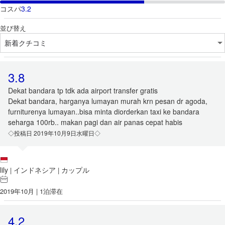
コスパ
3.2
並び替え
3.8
Dekat bandara tp tdk ada airport transfer gratis
Dekat bandara, harganya lumayan murah krn pesan dr agoda,
furniturenya lumayan..bisa minta diorderkan taxi ke bandara
seharga 100rb.. makan pagi dan air panas cepat habis
◇投稿日 2019年10月9日水曜日◇
lily
インドネシア
カップル
|
|
2019年10月 | 1泊滞在
4.2