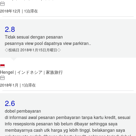
2018年12月 | 1泊滞在
2.8
Tidak sesuai dengan pesanan
pesannya view pool dapatnya view parkiran..
◇投稿日 2018年1月15日月曜日◇
Hengel
インドネシア
家族旅行
|
|
2018年1月 | 1泊滞在
2.6
dobel pembayaran
di informasi awal pesanan pembayaran tanpa kartu kredit, sesuai
info resepsionis pesanan tsb belum dibayar sehingga saya
membayarnya cash utk harga yg lebih tinggi. belakangan saya