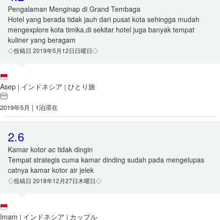
Pengalaman Menginap di Grand Tembaga
Hotel yang berada tidak jauh dari pusat kota sehingga mudah
mengexplore kota timika,di sekitar hotel juga banyak tempat
kuliner yang beragam
◇投稿日 2019年5月12日日曜日◇
Asep
インドネシア
ひとり旅
|
|
2019年5月 | 1泊滞在
2.6
Kamar kotor ac tidak dingin
Tempat strategis cuma kamar dinding sudah pada mengelupas
catnya kamar kotor air jelek
◇投稿日 2018年12月27日木曜日◇
Imam
インドネシア
カップル
|
|