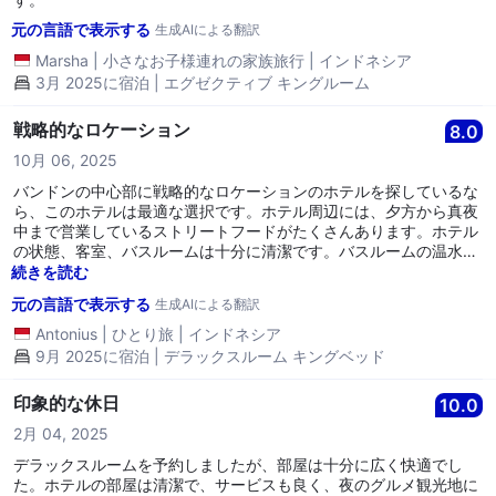
元の言語で表示する
生成AIによる翻訳
Marsha
|
小さなお子様連れの家族旅行
|
インドネシア
3月 2025に宿泊 | エグゼクティブ キングルーム
戦略的なロケーション
8.0
10月 06, 2025
バンドンの中心部に戦略的なロケーションのホテルを探しているな
ら、このホテルは最適な選択です。ホテル周辺には、夕方から真夜
中まで営業しているストリートフードがたくさんあります。ホテル
の状態、客室、バスルームは十分に清潔です。バスルームの温水は
良好に流れます。ホテルのスタッフは非常にレスポンシブで、必要
続きを読む
に応じて助けてくれます。このホテルは非常におすすめです。
元の言語で表示する
生成AIによる翻訳
Antonius
|
ひとり旅
|
インドネシア
9月 2025に宿泊 | デラックスルーム キングベッド
印象的な休日
10.0
2月 04, 2025
デラックスルームを予約しましたが、部屋は十分に広く快適でし
た。ホテルの部屋は清潔で、サービスも良く、夜のグルメ観光地に