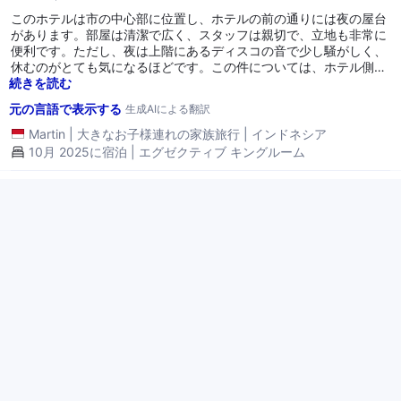
このホテルは市の中心部に位置し、ホテルの前の通りには夜の屋台
があります。部屋は清潔で広く、スタッフは親切で、立地も非常に
便利です。ただし、夜は上階にあるディスコの音で少し騒がしく、
休むのがとても気になるほどです。この件については、ホテル側が
音を最小限に抑えるよう配慮する必要があります。全体的に良く、
続きを読む
おすすめです。
元の言語で表示する
生成AIによる翻訳
Martin
|
大きなお子様連れの家族旅行
|
インドネシア
10月 2025に宿泊 | エグゼクティブ キングルーム
バンドン市の低予算ホテル、設備も良好です。
9.2
5月 31, 2025
こんにちは、私はバンドンに旅行中です。ここは良いホテルです。
料金は約400,000ルピアで、たくさんの設備があります：プール、
ジム、ルーフトップとバーがあり、毎晩7時から3時までライブ音楽
があります。ホテルの前の道にも夜にはたくさんの食べ物を売って
います。とてもおすすめです。ホテルは清潔です。ただ、私にとっ
続きを読む
てのマイナス点は、駐車場についてです。Grabは私を約30秒で送
元の言語で表示する
生成AIによる翻訳
迎しただけで、駐車料金がかかりました。少し残念でしたが、全体
的には良いです。
Sari
|
カップル
|
インドネシア
5月 2025に宿泊 | エグゼクティブ ツインベッド