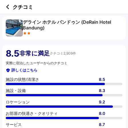
2 out of 5 stars
施設の状態/清潔さ
施設・設備
ロケーション
お部屋の快適さ・クオリティ
サービス
コスパ
お食事
クチコミ
デライン ホテル バンドゥン (DeRain Hotel
Bandung)
8.5
非常に満足
クチコミ2,909件
実際に宿泊したユーザーからのクチコミ
詳しくはこちら
施設の状態/清潔さ
8.5
施設・設備
8.3
ロケーション
9.2
お部屋の快適さ・クオリティ
8.0
サービス
8.7