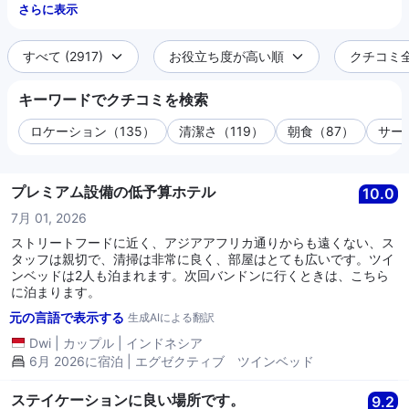
さらに表示
すべて (2917)
お役立ち度が高い順
クチコミ全件
キーワードでクチコミを検索
ロケーション（135）
清潔さ（119）
朝食（87）
サー
プレミアム設備の低予算ホテル
10.0
7月 01, 2026
ストリートフードに近く、アジアアフリカ通りからも遠くない、ス
タッフは親切で、清掃は非常に良く、部屋はとても広いです。ツイ
ンベッドは2人も泊まれます。次回バンドンに行くときは、こちら
に泊まります。
元の言語で表示する
生成AIによる翻訳
Dwi
|
カップル
|
インドネシア
6月 2026に宿泊 | エグゼクティブ ツインベッド
ステイケーションに良い場所です。
9.2