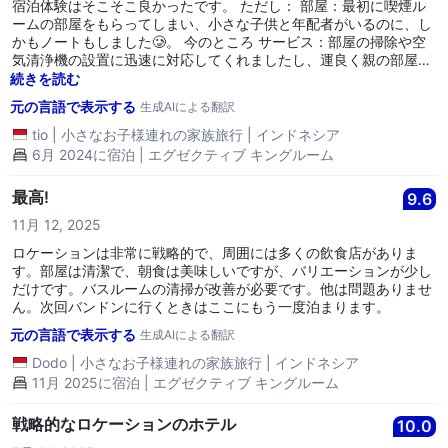
宿泊体験はそこそこ良かったです。 ただし： 部屋：最初に喫煙ル
ームの部屋をもらってしまい、小さな子供と年配者がいるのに、し
かもノートもしました🥲。 今のところ サービス：部屋の掃除や空
気清浄機の設置に迅速に対応してくれましたし、運良く親の部屋に
はまだ1つ残っていた禁煙ルームがありましたが、双子のベッドで
続きを読む
した。 部屋自体は広くて清潔でしたが、私が宿泊した3階はエグゼ
元の言語で表示する
生成AIによる翻訳
クティブキングで、喫煙ルームでした😌。 食事：うーん、部屋の
価格が高いシーズンであるため、家庭料理のような標準的な味が残
tio
|
小さなお子様連れの家族旅行
|
インドネシア
念でしたが、味が物足りなく、バリエーションが少なかったのも納
6月 2024に宿泊 | エグゼクティブ キングルーム
得です。4つ星ホテルではないので仕方ないですが、せめて味のレ
ビューは改善してほしいです。
最高!
9.6
11月 12, 2025
ロケーションは非常に戦略的で、周囲には多くの飲食店がありま
す。部屋は清潔で、朝食は美味しいですが、バリエーションが少し
だけです。バスルームの清掃が改善が必要です。他は問題ありませ
ん。次回バンドンに行くときはここにもう一度泊まります。
元の言語で表示する
生成AIによる翻訳
Dodo
|
小さなお子様連れの家族旅行
|
インドネシア
11月 2025に宿泊 | エグゼクティブ キングルーム
戦略的なロケーションのホテル
10.0