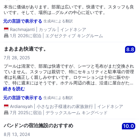
本当に価値があります。部屋は広いです。快適です。スタッフも良
いです。そして、場所は...グルメの中心に近いです。
元の言語で表示する
生成AIによる翻訳
Rachmajanti
|
カップル
|
インドネシア
1月 2026に宿泊 | エグゼクティブ キングルーム
まあまあ快適です。
8.8
7月 28, 2025
プールは清潔で、部屋は快適ですが、シーツと毛布がまだ交換され
ていません。スタッフは親切で、特にセキュリティと駐車場の管理
者は礼儀正しく親しみやすいです。ロケーションは十分に賑やか
で、特に週末にはそうです。ホテル周辺の夜は、沿道に屋台がたく
さんあるので、食事を探すのが難しくありません。おすすめです。
続きを読む
元の言語で表示する
生成AIによる翻訳
Ardiansyah
|
小さなお子様連れの家族旅行
|
インドネシア
7月 2025に宿泊 | デラックスルーム キングベッド
バンドンの宿泊施設のおすすめ
10.0
8月 13, 2024