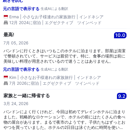
続きを読む
りの良いタオルをすぐに提供してくれました。プールは清潔で、屋
元の言語で表示する
生成AIによる翻訳
上にあり、素晴らしい景色が楽しめます。年末にはバンドンの中心
での花火を見ることもできます。ロケーションは非常に便利で、安
Erma
|
小さなお子様連れの家族旅行
|
インドネシア
価で多様なストリートフードがあります。朝7時から開いているカ
12月 2024に宿泊 | エグゼクティブ ツインベッド
フェもあり、食べ物を探すのに困りません。ライブ音楽はあまり邪
魔にならず、21時から始まるので、子供たちはすでにぐっすり眠っ
最高!
10.0
ています。ブラガの近くで手頃な価格で最高の設備のホテルを探し
ている人にとてもおすすめです。DeRainは最高です。
7月 05, 2026
バンドンに行くときはいつもこのホテルに泊まります。部屋は清潔
で整頓されていて、サービスは親切です。特に、食事の場所は前に
美味しい料理が用意されているので迷うことはありません。
元の言語で表示する
生成AIによる翻訳
Kim
|
小さなお子様連れの家族旅行
|
インドネシア
7月 2026に宿泊 | エグゼクティブ ツインベッド
家族と一緒に帰省する
9.2
3月 24, 2026
バンドンによく行くけれど、今回は初めてデレインホテルに泊まり
ました。戦略的なロケーションで、ホテルの前にはたくさんの食べ
物の屋台があります。まるで夜市のようです。子供たちはずっとお
やつを買っていました。ホテルの2日目は泳ぐために時間を使いま