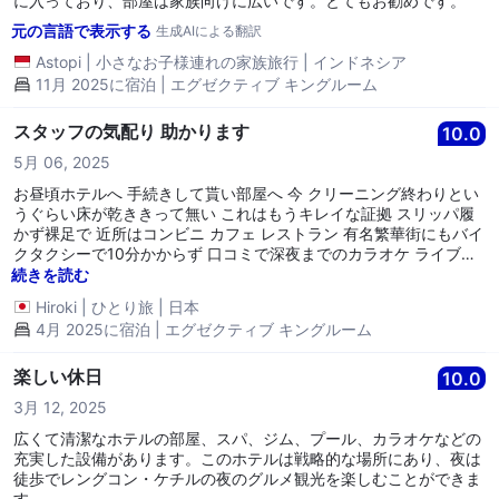
に入っており、部屋は家族向けに広いです。とてもお勧めです。
元の言語で表示する
生成AIによる翻訳
Astopi
|
小さなお子様連れの家族旅行
|
インドネシア
11月 2025に宿泊 | エグゼクティブ キングルーム
スタッフの気配り 助かります
10.0
5月 06, 2025
お昼頃ホテルへ 手続きして貰い部屋へ 今 クリーニング終わりとい
うぐらい床が乾ききって無い これはもうキレイな証拠 スリッパ履
かず裸足で 近所はコンビニ カフェ レストラン 有名繁華街にもバイ
クタクシーで10分かからず 口コミで深夜までのカラオケ ライブ音
の苦情 実際 ありました 私は旅の記録や次の旅程 予約 やることが
続きを読む
あり 眠りに着く頃 あ～こういうメロディが流行りなんだ〜 と寝る
Hiroki
|
ひとり旅
|
日本
スタッフ皆さん笑顔対応 なんて居心地良いホテル と思いました ま
4月 2025に宿泊 | エグゼクティブ キングルーム
た利用したい
楽しい休日
10.0
3月 12, 2025
広くて清潔なホテルの部屋、スパ、ジム、プール、カラオケなどの
充実した設備があります。このホテルは戦略的な場所にあり、夜は
徒歩でレングコン・ケチルの夜のグルメ観光を楽しむことができま
す。