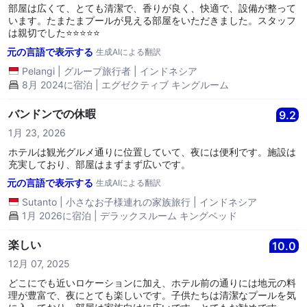
部屋は広くて、とても清潔で、香りが良く、快適で、設備が整って
います。たまたまプールが見える部屋をいただきました。スタッフ
は親切でした⭐️⭐️⭐️⭐️⭐️
元の言語で表示する
生成AIによる翻訳
Pelangi
|
グループ旅行者
|
インドネシア
8月 2024に宿泊 | エグゼクティブ キングルーム
バンドンでの休暇
9.2
1月 23, 2026
ホテルは観光グルメ通りに位置していて、夜には便利です。施設は
充実しており、部屋はまずまず広いです。
元の言語で表示する
生成AIによる翻訳
Sutanto
|
小さなお子様連れの家族旅行
|
インドネシア
1月 2026に宿泊 | デラックスルーム キングベッド
楽しい
10.0
12月 07, 2025
どこにでも近いロケーションに加え、ホテル前の通りには地元の料
理が豊富で、夜にとても楽しいです。子供たちは清潔なプールを気