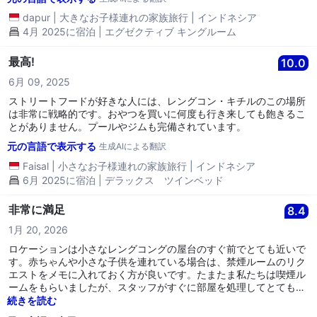
dapur
|
大きなお子様連れの家族旅行
|
インドネシア
4月 2025に宿泊 | エグゼクティブ キングルーム
最高!
10.0
6月 09, 2025
ストリートフードが好きな人には、レングコン・キチルのこの場所
は非常に戦略的です。おやつを買いに何度も行き来しても飽きるこ
とがありません。プールやジムも完備されています。
元の言語で表示する
生成AIによる翻訳
Faisal
|
小さなお子様連れの家族旅行
|
インドネシア
6月 2025に宿泊 | デラックス ツインベッド
非常に満足
8.4
1月 20, 2026
ロケーションは小さなレングコングの屋台のすぐ前でとても近いで
す。赤ちゃんや小さな子供を連れている場合は、禁煙ルームのリク
エストをメモに入れておく方が良いです。たまたま私たちは喫煙ル
ームをもらいましたが、スタッフがすぐに部屋を処理してとても良
い香りになりました。素晴らしいです。このホテルの駐車場は一度
続きを読む
払えば、2,000円で自由に出入りできます。部屋は十分広く、エア