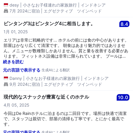
desy
|
小さなお子様連れの家族旅行
|
インドネシア
7月 2024に宿泊 | エグゼクティブ ツインベッド
ビンタング3はビンタング4に相当します。
8.4
1月 01, 2025
エリアは非常に戦略的です... ホテルの前には食の中心があります。
部屋はかなり広くて清潔です。 朝食はあまり魅力的ではありませ
ん。メニューが数種類しかありません。質と量を改善する必要があ
ります。 フィットネス設備は非常に限られています。 プールはあ
ります。 駐車場はやや小さいです。
続きを読む
元の言語で表示する
生成AIによる翻訳
Danny
|
小さなお子様連れの家族旅行
|
インドネシア
9月 2024に宿泊 | エグゼクティブ ツインベッド
現代的なスナックが豊富な近くのホテル
10.0
4月 05, 2025
今回はDe Rainホテルに泊まるのは二回目です。場所は快適で清潔
で、スタッフは親切で、部屋の清掃も丁寧です。とにかく最高で
す。
元の言語で表示する
生成AIによる翻訳