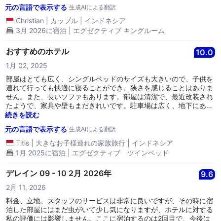
元の言語で表示する
生成AIによる翻訳
Christian
|
カップル
|
インドネシア
3月 2026に宿泊 | エグゼクティブ キングルーム
おすすめのホテル
10.0
1月 02, 2025
部屋はとても広く、シングルベッドのサイズも大きいので、子供を
連れて行っても快適に寝ることができ、狭さを感じることはありま
せん。また、長いソファもあります。部屋は清潔で、最近改装され
たようで、家具や壁もまだきれいです。駐車場は広く、地下にあ
り、駐車料金は一泊20,000ルピアです。 欠点としては、バスルー
続きを読む
ムのマットが少し古くなっていて、バスルームも少し臭いがありま
元の言語で表示する
生成AIによる翻訳
したが、使用後には臭いが消えます。お香を置いておくべきだと思
います。また、部屋は音を遮る設計ではなく、人が部屋の前を歩く
Titis
|
大きなお子様連れの家族旅行
|
インドネシア
音が聞こえますが、頻繁に人が通るわけではないので、あまり気に
1月 2025に宿泊 | エグゼクティブ ツインベッド
なりません。 ホテルの場所はブラガ通りに近く、ホテルの前には夜
になると屋台料理が並ぶので、レングコン小通りを歩きながら楽し
デレイン 09 - 10 2月 2026年
9.6
むことができます。 次回、バンドンに行くときはまたここに泊まり
ます。
2月 11, 2026
料金、立地、スタッフのサービスは非常に良いですが、その時に宿
泊した部屋にはまだ虫がいて少し気になりますが、ホテルに対する
私の評価には影響しません。ここに宿泊するのは2回目で、今後は