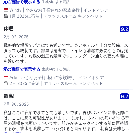
元の言語で表示する
生成AIによる翻訳
コンは涼しいですが、私が宿泊した部屋には冷蔵庫がありませんで
した。母乳を預けるための冷凍庫も提供していないので、冷蔵庫の
Windy
|
小さなお子様連れの家族旅行
|
インドネシア
チルド室だけで保存することができます。
1月 2026に宿泊 | デラックスルーム キングベッド
休暇
9.2
2月 02, 2025
戦略的な場所でどこにでも近いです。良いホテルと十分な設備、ス
タッフも親切です。部屋は清潔で、トイレも清潔で必要なものは揃
っています。お湯の温度も最高です。レングコン通りの夜の料理に
も近いです。
元の言語で表示する
生成AIによる翻訳
Ade
|
小さなお子様連れの家族旅行
|
インドネシア
2月 2025に宿泊 | デラックスルーム キングベッド
最高!
9.2
7月 30, 2025
私はここに宿泊できてとても嬉しいです。再びバンドンに来た際に
は、ここに戻る可能性があります。 しかし、タバコの匂いがする部
屋の清掃をお願いしたいです。誰かがチェックインする前に再確認
するか、香水を噴霧していただけると助かります。 朝食は美味しか