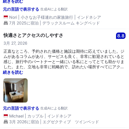
ったです。もっと選択肢があるといいですね... ヘヘ。 おもてなし
続きを読む
に感謝します。
元の言語で表示する
生成AIによる翻訳
Nori
|
小さなお子様連れの家族旅行
|
インドネシア
7月 2025に宿泊 | デラックスルーム キングベッド
快適さとアクセスのしやすさ
8.8
3月 27, 2026
正直なところ、予約された価格と施設は期待に応えていました。ジ
ムがあるコラムがあり、サービスも良く、非常に歓迎されていると
感じ、旅行中のパートナーと一緒にいる私にとってとても助かりま
した。また、立地も非常に戦略的で、訪れたい場所すべてにアクセ
スしやすく、食事もとても美味しかったです。全体として4.5点の
続きを読む
うち5点です。
元の言語で表示する
生成AIによる翻訳
Michael
|
カップル
|
インドネシア
3月 2026に宿泊 | エグゼクティブ ツインベッド