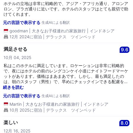
ホテルの立地は非常に戦略的で、アジア・アフリカ通り、アロンア
ロン、ブラガ通りに近いです。ホテルのスタッフはとても親切で助
けてくれます。
元の言語で表示する
生成AIによる翻訳
goodman
|
大きなお子様連れの家族旅行
|
インドネシア
12月 2024に宿泊 | デラックス ツインベッド
満足させる
9.6
10月 04, 2025
私はこのホテルに満足しています。ロケーションは非常に戦略的
で、夜にはホテルの前のレングコンケイ小道にナイトフードマーケ
ットがあります。価格はまあまあです。しかし、最も満足したの
は、朝のスタッフ（男性）で、早めにチェックインできる配慮をし
てもらい、予約した部屋の一つが上位のクラスにアップグレードさ
続きを読む
れました。そのスタッフはとても親切で、すべての手続きを手伝っ
元の言語で表示する
生成AIによる翻訳
てくれました。またバンドンに行くときは、このホテルに再度宿泊
するつもりです。
Martin
|
大きなお子様連れの家族旅行
|
インドネシア
10月 2025に宿泊 | デラックス ツインベッド
楽しい
8.0
12月 16, 2025