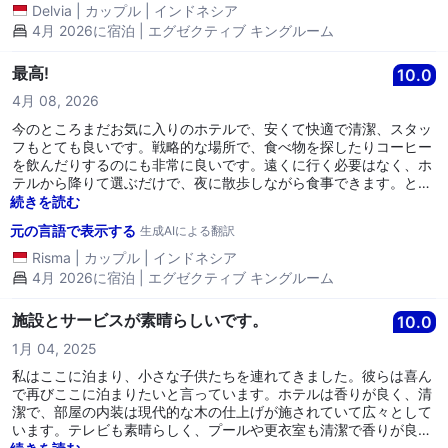
Delvia
|
カップル
|
インドネシア
4月 2026に宿泊 | エグゼクティブ キングルーム
最高!
10.0
4月 08, 2026
今のところまだお気に入りのホテルで、安くて快適で清潔、スタッ
フもとても良いです。戦略的な場所で、食べ物を探したりコーヒー
を飲んだりするのにも非常に良いです。遠くに行く必要はなく、ホ
テルから降りて選ぶだけで、夜に散歩しながら食事できます。とに
かくおすすめです。
続きを読む
元の言語で表示する
生成AIによる翻訳
Risma
|
カップル
|
インドネシア
4月 2026に宿泊 | エグゼクティブ キングルーム
施設とサービスが素晴らしいです。
10.0
1月 04, 2025
私はここに泊まり、小さな子供たちを連れてきました。彼らは喜ん
で再びここに泊まりたいと言っています。ホテルは香りが良く、清
潔で、部屋の内装は現代的な木の仕上げが施されていて広々として
います。テレビも素晴らしく、プールや更衣室も清潔で香りが良い
です。プールのスタッフは、子供たちがプールで泳いでいる間、香