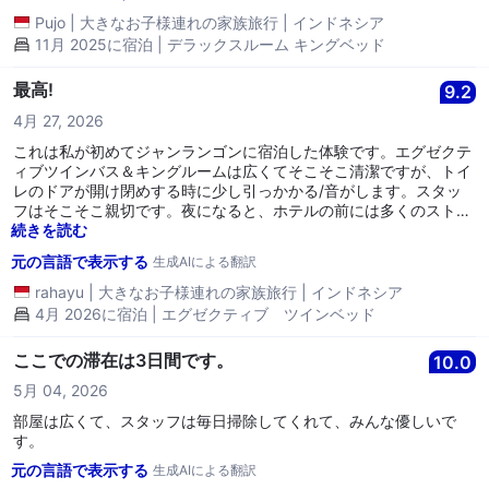
Pujo
|
大きなお子様連れの家族旅行
|
インドネシア
11月 2025に宿泊 | デラックスルーム キングベッド
最高!
9.2
4月 27, 2026
これは私が初めてジャンランゴンに宿泊した体験です。エグゼクテ
ィブツインバス＆キングルームは広くてそこそこ清潔ですが、トイ
レのドアが開け閉めする時に少し引っかかる/音がします。スタッ
フはそこそこ親切です。夜になると、ホテルの前には多くのストリ
ートフードやレストランが並んでいて、食べ歩きにぴったりです。
続きを読む
今のところ、このホテルはまあまあです。
元の言語で表示する
生成AIによる翻訳
rahayu
|
大きなお子様連れの家族旅行
|
インドネシア
4月 2026に宿泊 | エグゼクティブ ツインベッド
ここでの滞在は3日間です。
10.0
5月 04, 2026
部屋は広くて、スタッフは毎日掃除してくれて、みんな優しいで
す。
元の言語で表示する
生成AIによる翻訳