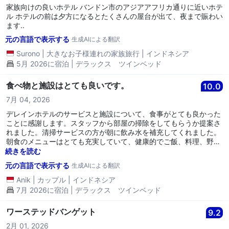
家族向けの良いホテル バンドン市のアジアアフリカ通りに近いホテ
ル ホテルの前は夕方になるとたくさんの屋台が出て、夜まで賑わい
ます..
元の言語で表示する
生成AIによる翻訳
Surono
|
大きなお子様連れの家族旅行
|
インドネシア
5月 2026に宿泊 | デラックス ツインベッド
食べ物と施設はとても良いです。
10.0
7月 04, 2026
デレインホテルのサービスと施設について、食事がとても良かった
ことに感謝します。スタッフから部屋の掃除をしてもらうか提案さ
れました。清掃サービスの方が朝に飲み水を補充してくれました。
朝食のメニューはとても充実していて、健康的でご飯、料理、野
菜、果物がありました。朝食には本当に満足しました。101号室の
続きを読む
宿泊客より、7月2日から4日まで。
元の言語で表示する
生成AIによる翻訳
Anik
|
カップル
|
インドネシア
7月 2026に宿泊 | デラックス ツインベッド
ワーステッドバンゲット
9.2
2月 01, 2026