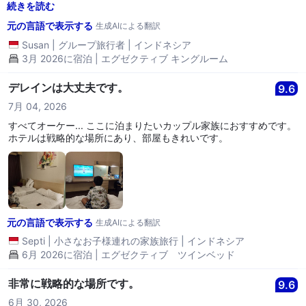
した。水もきれいです。部屋も広いです。次回バンドンに行くとき
続きを読む
は、ここに泊まることにします。快適で安全です。
元の言語で表示する
生成AIによる翻訳
Susan
|
グループ旅行者
|
インドネシア
3月 2026に宿泊 | エグゼクティブ キングルーム
デレインは大丈夫です。
9.6
7月 04, 2026
すべてオーケー... ここに泊まりたいカップル家族におすすめです。
ホテルは戦略的な場所にあり、部屋もきれいです。
元の言語で表示する
生成AIによる翻訳
Septi
|
小さなお子様連れの家族旅行
|
インドネシア
6月 2026に宿泊 | エグゼクティブ ツインベッド
非常に戦略的な場所です。
9.6
6月 30, 2026