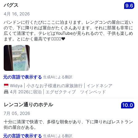
バグス
9.6
4月 16, 2026
バンドンに行くたびにここに泊まります。レングコンの屋台に近い
ので、下に降りれば屋台がたくさんあります。それに部屋も非常に
広くて清潔です。テレビはYouTubeが見られるので、子供も楽しめ
ます。とにかく最高です👍🏻👍🏻❤️
元の言語で表示する
生成AIによる翻訳
Widya
|
小さなお子様連れの家族旅行
|
インドネシア
4月 2026に宿泊 | エグゼクティブ ツインベッド
レンコン通りのホテル
10.0
7月 05, 2026
十分に清潔で快適で、多様な朝食があり、下に降りればレストラン
街の屋台がある。
元の言語で表示する
生成AIによる翻訳