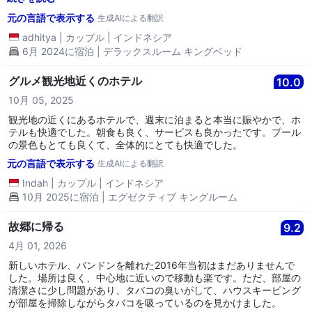
ちよく、プールサイドでリラックスできます。 ジムもまずまずで
元の言語で表示する
生成AIによる翻訳
す。 ⭐⭐⭐⭐⭐⭐
adhitya
|
カップル
|
インドネシア
6月 2024に宿泊 | デラックスルーム キングベッド
グルメ観光地近くのホテル
10.0
10月 05, 2025
観光地の近くにあるホテルで、週末に泊まると本当に賑やかで、ホ
テルも快適でした。朝食も良く、サービスも良かったです。プール
の景色もとても良くて、全体的にとても快適でした。
元の言語で表示する
生成AIによる翻訳
Indah
|
カップル
|
インドネシア
10月 2025に宿泊 | エグゼクティブ キングルーム
故郷に帰る
9.2
4月 01, 2026
新しいホテル、バンドンを離れた2016年当初はまだありませんで
した。場所は良く、中心地に近いので移動も楽です。ただ、部屋の
清潔さに少し問題があり、タバコの臭いがして、ハウスキーピング
が部屋を掃除しながらタバコを吸っているのを見かけました。