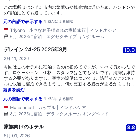
この場所はバンドン市内の繁華街や観光地に近いため、バンドンで
の宿泊にとても適しています。
元の言語で表示する
生成AIによる翻訳
Triyono
|
小さなお子様連れの家族旅行
|
インドネシア
6月 2026に宿泊 | エグゼクティブ キングルーム
デレイン 24-25 2025年8月
10.0
2月 11, 2026
今回はこのホテルに宿泊するのは初めてですが、すべて良かったで
す。ロケーション、価格、スタッフはとても良いです。清掃は維持
する必要がありますし、客室の設備については、訪問者がこのホテ
ルに快適に宿泊できるように、何か更新する必要があるかもしれま
せん。
続きを読む
元の言語で表示する
生成AIによる翻訳
Muhammad
|
カップル
|
インドネシア
8月 2025に宿泊 | デラックスルーム キングベッド
家族向けのホテル
8.8
6月 01, 2026