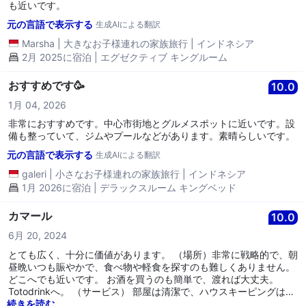
も近いです。
元の言語で表示する
生成AIによる翻訳
Marsha
|
大きなお子様連れの家族旅行
|
インドネシア
2月 2025に宿泊 | エグゼクティブ キングルーム
おすすめです🥳
10.0
1月 04, 2026
非常におすすめです。中心市街地とグルメスポットに近いです。設
備も整っていて、ジムやプールなどがあります。素晴らしいです。
元の言語で表示する
生成AIによる翻訳
galeri
|
小さなお子様連れの家族旅行
|
インドネシア
1月 2026に宿泊 | デラックスルーム キングベッド
カマール
10.0
6月 20, 2024
とても広く、十分に価値があります。 （場所）非常に戦略的で、朝
昼晩いつも賑やかで、食べ物や軽食を探すのも難しくありません。
どこへでも近いです。 お酒を買うのも簡単で、渡れば大丈夫。
Totodrinkへ。 （サービス） 部屋は清潔で、ハウスキーピングは親
切で理解があります。 （施設） プールは清潔で、水は新鮮で気持
続きを読む