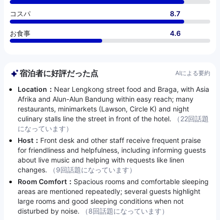
コスパ
8.7
お食事
4.6
宿泊者に好評だった点
AIによる要約
Location：
Near Lengkong street food and Braga, with Asia
Afrika and Alun-Alun Bandung within easy reach; many
restaurants, minimarkets (Lawson, Circle K) and night
culinary stalls line the street in front of the hotel.
（22回話題
になっています）
Host：
Front desk and other staff receive frequent praise
for friendliness and helpfulness, including informing guests
about live music and helping with requests like linen
changes.
（9回話題になっています）
Room Comfort：
Spacious rooms and comfortable sleeping
areas are mentioned repeatedly; several guests highlight
large rooms and good sleeping conditions when not
disturbed by noise.
（8回話題になっています）