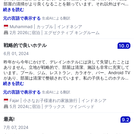
部屋の清掃がより良くなることを願っています。それ以外はすべて
とても良かったです。
続きを読む
元の言語で表示する
生成AIによる翻訳
Muhammad
|
カップル
|
インドネシア
2月 2026に宿泊 | エグゼクティブ キングルーム
戦略的で良いホテル
10.0
6月 01, 2024
昨年から今年にかけて、デレインホテルには決して失望したことは
ありません。立地が戦略的で、部屋は清潔、施設も非常に充実して
います。プール、ジム、レストラン、カラオケ、バー、Android TV
があり、部屋は清潔で整頓されています。私の子供もこのホテルで
非常に快適に過ごしました。とにかく、バンドンに行くたびには必
続きを読む
ずここに泊まります。デレイン、ありがとうございます。また来年
元の言語で表示する
生成AIによる翻訳
お会いしましょう。
Fajar
|
小さなお子様連れの家族旅行
|
インドネシア
5月 2024に宿泊 | デラックス ツインベッド
最高!
9.2
7月 07, 2024