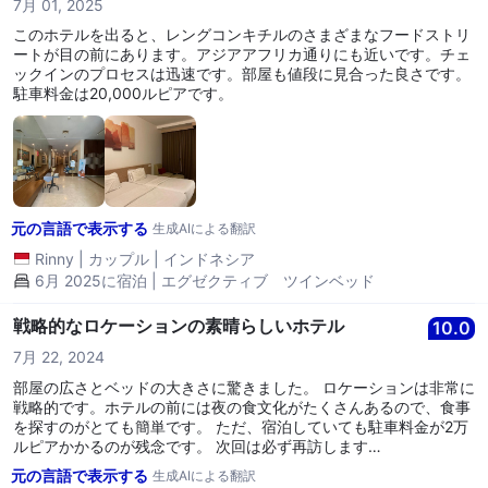
7月 01, 2025
このホテルを出ると、レングコンキチルのさまざまなフードストリ
ートが目の前にあります。アジアアフリカ通りにも近いです。チェ
ックインのプロセスは迅速です。部屋も値段に見合った良さです。
駐車料金は20,000ルピアです。
元の言語で表示する
生成AIによる翻訳
Rinny
|
カップル
|
インドネシア
6月 2025に宿泊 | エグゼクティブ ツインベッド
戦略的なロケーションの素晴らしいホテル
10.0
7月 22, 2024
部屋の広さとベッドの大きさに驚きました。 ロケーションは非常に
戦略的です。ホテルの前には夜の食文化がたくさんあるので、食事
を探すのがとても簡単です。 ただ、宿泊していても駐車料金が2万
ルピアかかるのが残念です。 次回は必ず再訪します…
元の言語で表示する
生成AIによる翻訳