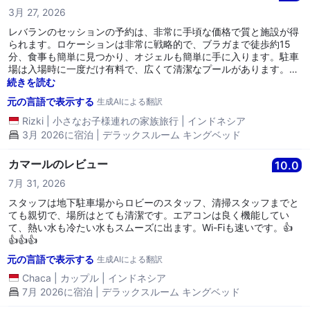
3月 27, 2026
レバランのセッションの予約は、非常に手頃な価格で質と施設が得
られます。ロケーションは非常に戦略的で、ブラガまで徒歩約15
分、食事も簡単に見つかり、オジェルも簡単に手に入ります。駐車
場は入場時に一度だけ有料で、広くて清潔なプールがあります。部
屋も清潔で香りがよく快適です。アメニティも完備されており、ス
続きを読む
タッフはフレンドリーでとても親切です。次回もバンドンに行く際
元の言語で表示する
生成AIによる翻訳
にはここに泊まるつもりです。ありがとうございます。
Rizki
|
小さなお子様連れの家族旅行
|
インドネシア
3月 2026に宿泊 | デラックスルーム キングベッド
カマールのレビュー
10.0
7月 31, 2026
スタッフは地下駐車場からロビーのスタッフ、清掃スタッフまでと
ても親切で、場所はとても清潔です。エアコンは良く機能してい
て、熱い水も冷たい水もスムーズに出ます。Wi-Fiも速いです。👍
👍👍👍
元の言語で表示する
生成AIによる翻訳
Chaca
|
カップル
|
インドネシア
7月 2026に宿泊 | デラックスルーム キングベッド