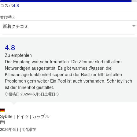
コスパ
4.8
並び替え
4.8
Zu empfehlen
Der Empfang war sehr freundlich. Die Zimmer sind mit allem
Notwendigen ausgestattet. Es gibt warmes @asser, die
Klimaanlage funktioniert super und der Besitzer hilft bei allen
Problemen gern weiter Ein Pool ist auch vorhanden. Sehr idyllisch
ist der Innenhof gestaltet.
◇投稿日 2026年6月6日土曜日◇
Sybille
ドイツ
カップル
|
|
2026年6月 | 1泊滞在