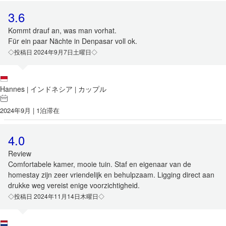
3.6
Kommt drauf an, was man vorhat.
Für ein paar Nächte in Denpasar voll ok.
◇投稿日 2024年9月7日土曜日◇
Hannes
インドネシア
カップル
|
|
2024年9月 | 1泊滞在
4.0
Review
Comfortabele kamer, mooie tuin. Staf en eigenaar van de
homestay zijn zeer vriendelijk en behulpzaam. Ligging direct aan
drukke weg vereist enige voorzichtigheid.
◇投稿日 2024年11月14日木曜日◇